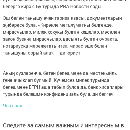
белергә кирәк. Бу турыда РИА Новости язды.
Эш белән танышу өчен гариза язасы, документларын
җибәрәсе була. «Кирәкле мәгълүматны белгәндә,
мирасчылар, милек хокукы булган кешеләр, мәсәлән
закон буенча мирасчылар, васыять булган очракта,
нотариуска мөрәҗәгать итеп, мирас эше белән
танышуны сорый ала», – ди юрист.
Аның сүзләренчә, бөтен белешмәне дә мөстәкыйль
генә ачыклап булмый. Күчемсез милек турында
белешмәне ЕГРН аша табып булса да, банк хисаплары
турында белешмә конфиденциаль була, ди белгеч.
Чыганак
Следите за самым важным и интересным в