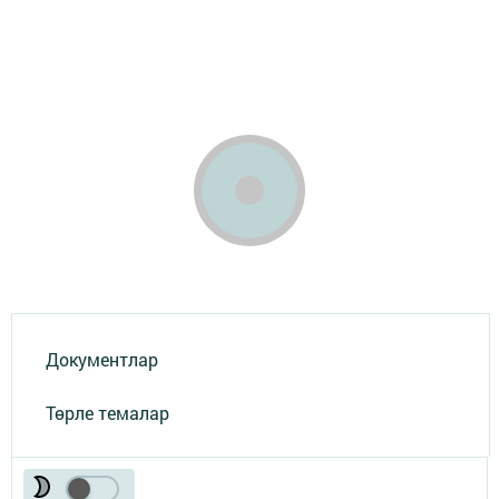
Документлар
Төрле темалар