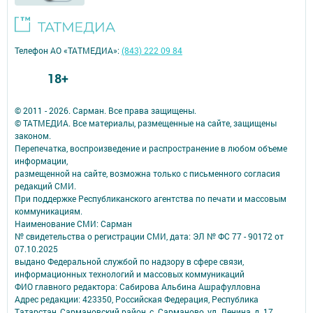
Телефон АО «ТАТМЕДИА»:
(843) 222 09 84
18+
© 2011 - 2026. Сарман. Все права защищены.
© ТАТМЕДИА. Все материалы, размещенные на сайте, защищены
законом.
Перепечатка, воспроизведение и распространение в любом объеме
информации,
размещенной на сайте, возможна только с письменного согласия
редакций СМИ.
При поддержке Республиканского агентства по печати и массовым
коммуникациям.
Наименование СМИ: Сарман
№ свидетельства о регистрации СМИ, дата: ЭЛ № ФС 77 - 90172 от
07.10.2025
выдано Федеральной службой по надзору в сфере связи,
информационных технологий и массовых коммуникаций
ФИО главного редактора: Сабирова Альбина Ашрафулловна
Адрес редакции: 423350, Российская Федерация, Республика
Татарстан, Сармановский район, с. Сарманово, ул. Ленина, д. 17