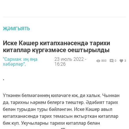
ҖӘМГЫЯТЬ
Иске Кәшер китапханәсендә тарихи
китаплар күргәзмәсе оештырылды
"Сарман: иң яңа
23 июль 2022 -
893
0
3
хәбәрләр",
16:26
.
Үткәнен белмәгәннең киләчәге юк, ди халык. Чыннан
да, тарихны һәркем белергә тиештер. Әдәбият тарих
белән турыдан туры бәйләнгән. Иске Кәшер авыл
китапханәсендә тарих темасын яктырткан китаплар
бик күп. Укучыларны тарихи китаплар белән