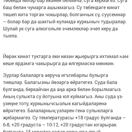
төбендә ниләр бар икәнен белмичә, суга кермәгез. Суга
баш белән чумарга ашыкмагыз. Су төбендәге кинәт
төшеп китә торган чокырлар, болганчык су, суүсемнәр
– болар бар да шактый күләмдә куркыныч тудыралар.
Шулай ук суга алкогольле эчемлекләр эчеп керү дә
тыела.
Йөрәк кинәт туктарга яки көзән җыерырга ихтимал һәм
кеше ярдәмгә чакырырга да өлгермәскә мөмкин.
Зурлар балаларга аеруча игътибарлы булырга
тиешләр. Балагызны йөзәргә өйрәтегез. Суда бала
булганда, беркайчан да аңа арка белән борылмагыз.
Аның сулыкта су йотуына юл куймагыз. Аны суда үз-
үзеңне тоту, куркынычсызлык кагыйдәләренә
өйрәтегез. Балаларның үзләрен генә сулыкларга
җибәрмәгез. Су температурасы +18 градус булганда –
6-8, +20 градуста – 10-12, +20 градустан югарырак
булганда, 15 минутка кадәр коенырга ярый.