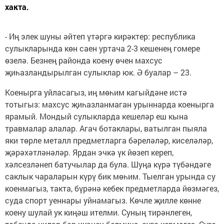
хакта.
- Иң элек шуны әйтеп үтәргә кирәктер: республика
сулыкларында көн саен уртача 2-3 кешенең гомере
өзелә. Безнең районда коену өчен махсус
җиһазландырылган сулыклар юк. Ә буалар – 23.
Коенырга уйласагыз, иң мөһим кагыйдәне истә
тотыгыз: махсус җиһазланмаган урыннарда коенырга
ярамый. Мондый сулыкларда кешеләр еш кына
травмалар алалар. Агач ботаклары, ватылган пыяла
яки төрле металл предметларга бәреләләр, киселәләр,
җәрәхәтләнәләр. Ярдан эчкә үк йөзеп кереп,
хәлсезләнеп батучылар да була. Шуңа күрә түбәндәге
саклык чараларын күрү бик мөһим. Тыелган урында су
коенмагыз, такта, бүрәнә кебек предметларда йөзмәгез,
суда спорт уеннары уйнамагыз. Көчле җилле көнне
коену шулай ук киңәш ителми. Суның тирәнлеген,