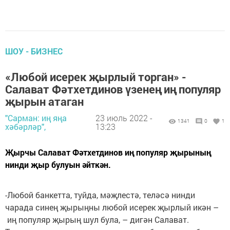
ШОУ - БИЗНЕС
«Любой исерек җырлый торган» -
Салават Фәтхетдинов үзенең иң популяр
җырын атаган
"Сарман: иң яңа
23 июль 2022 -
1341
0
1
хәбәрләр",
13:23
Җырчы Салават Фәтхетдинов иң популяр җырының
нинди җыр булуын әйткән.
-Любой банкетта, туйда, мәҗлестә, теләсә нинди
чарада синең җырыңны любой исерек җырлый икән –
иң популяр җырың шул була, – дигән Салават.