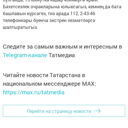
Бәхетсезлек очракларына юлыксагыз, кемнең дә бата
башлавын күрсәгез, тиз арада 112, 2-43-46
телефоннары буенча экстрен хезмәтләргә
шалтыратыгыз.
Следите за самым важным и интересным в
Telegram-канале
Татмедиа
Читайте новости Татарстана в
национальном мессенджере MАХ:
https://max.ru/tatmedia
Перейти на страницу новости