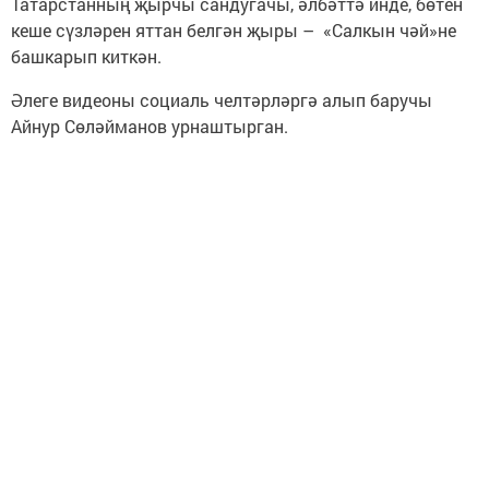
Татарстанның җырчы сандугачы, әлбәттә инде, бөтен
кеше сүзләрен яттан белгән җыры – «Салкын чәй»не
башкарып киткән.
Әлеге видеоны социаль челтәрләргә алып баручы
Айнур Сөләйманов урнаштырган.