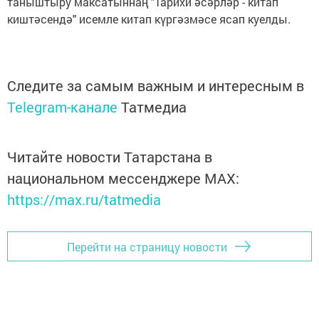
таныштыру максатыннаң "Тарихи әсәрләр - китап
киштәсендә" исемле китап күргәзмәсе ясап куелды.
Следите за самым важным и интересным в
Telegram-канале
Татмедиа
Читайте новости Татарстана в
национальном мессенджере MАХ:
https://max.ru/tatmedia
Перейти на страницу новости