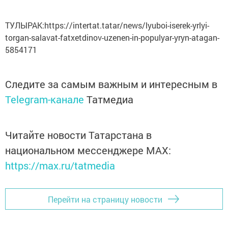
ТУЛЫРАК:https://intertat.tatar/news/lyuboi-iserek-yrlyi-
torgan-salavat-fatxetdinov-uzenen-in-populyar-yryn-atagan-
5854171
Следите за самым важным и интересным в
Telegram-канале
Татмедиа
Читайте новости Татарстана в
национальном мессенджере MАХ:
https://max.ru/tatmedia
Перейти на страницу новости