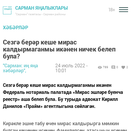
САРМАН ЯҢАЛЫКЛАРЫ
18+
"Сарман" газетасы - Сарман районы
ХӘБӘРЛӘР
Сезгә берәр кеше мирас
калдырмаганмы икәнен ничек белеп
була?
"Сарман: иң яңа
24 июль 2022 -
789
0
2
хәбәрләр",
10:01
Сезгә берәр кеше мирас калдырмаганмы икәнен
Федераль нотариаль палатада «Мирас эшләре буенча
реестр» аша белеп була. Бу турыда адвокат Кирилл
Данилов «Прайм» агентлыгына сөйләгән.
Кирәкле эшне табу өчен мирас калдырырга мөмкин
булган кешенең исемен, фамилиясен, атасынын исемен