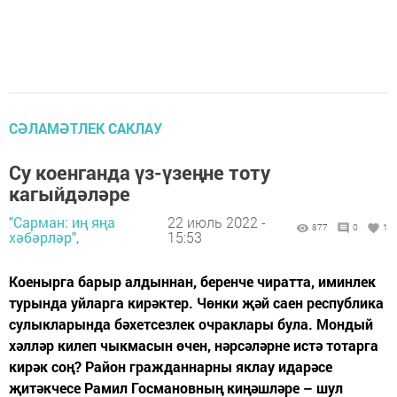
СӘЛАМӘТЛЕК САКЛАУ
Су коенганда үз-үзеңне тоту
кагыйдәләре
"Сарман: иң яңа
22 июль 2022 -
877
0
1
хәбәрләр",
15:53
Коенырга барыр алдыннан, беренче чиратта, иминлек
турында уйларга кирәктер. Чөнки җәй саен республика
сулыкларында бәхетсезлек очраклары була. Мондый
хәлләр килеп чыкмасын өчен, нәрсәләрне истә тотарга
кирәк соң? Район гражданнарны яклау идарәсе
җитәкчесе Рамил Госмановның киңәшләре – шул