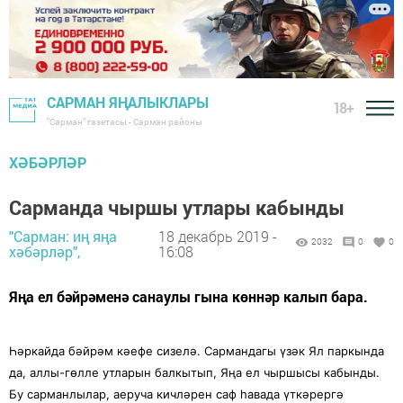
САРМАН ЯҢАЛЫКЛАРЫ
18+
"Сарман" газетасы - Сарман районы
ХӘБӘРЛӘР
Сарманда чыршы утлары кабынды
"Сарман: иң яңа
18 декабрь 2019 -
2032
0
0
хәбәрләр",
16:08
Яңа ел бәйрәменә санаулы гына көннәр калып бара.
Һәркайда бәйрәм кәефе сизелә. Сармандагы үзәк Ял паркында
да, аллы-гөлле утларын балкытып, Яңа ел чыршысы кабынды.
Бу сарманлылар, аеруча кичләрен саф һавада үткәрергә