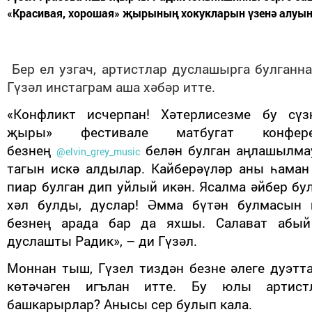
«Красивая, хорошая» җырының хокукларын үзенә алуын
Бер ел узгач, артистлар дуслашырга булганна
Гүзәл инстаграм аша хәбәр итте.
«Конфликт исчерпан!
Хәтерлисезме бу сүз
җыры» фестивале матбугат конферен
безнең
белән булган аңлашылм
@elvin_grey_music
тагын искә алдылар. Кайберәүләр аны һаман
пиар булган дип уйлый икән. Ясалма әйбер б
хәл булды, дуслар! Әмма бүтән булмасын 
безнең арада бар да яхшы. Салават абый
дуслашты Радик», – ди Гүзәл.
Моннан тыш, Гүзел тиздән безне әлеге дуэтт
көтәчәген игълан итте. Бу юлы артист
башкарырлар? Анысы сер булып кала.