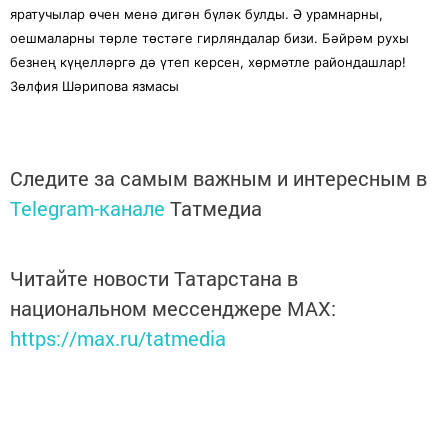
яратучылар өчен менә дигән бүләк булды. Ә урамнарны,
оешмаларны төрле төстәге гирляндалар бизи. Бәйрәм рухы
безнең күңелләргә дә үтеп керсен, хөрмәтле райондашлар!
Зөлфия Шәрипова язмасы
Следите за самым важным и интересным в
Telegram-канале
Татмедиа
Читайте новости Татарстана в
национальном мессенджере MАХ:
https://max.ru/tatmedia