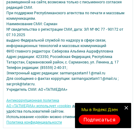
размещенной на сайте, возможна только с письменного согласия
редакций СМИ.
При поддержке Республиканского агентства по печати и массовым
коммуникациям.
Наименование СМИ: Сарман
№ свидетельства о регистрации СМИ, дата: ЭЛ № ФС 77 - 90172 от
07.10.2025
выдано Федеральной службой по надзору в сфере связи,
информационных технологий и массовых коммуникаций
ФИО главного редактора: Сабирова Альбина Ашрафулловна
Адрес редакции: 423350, Российская Федерация, Республика
Татарстан, Сармановский район, с. Сарманово, ул. Ленина, д. 17
Телефон редакции: (85559) 2-40-31;
Электронный адрес редакции: sarmangazetam11@mail.ru
Для сообщения о фактах коррупции: sarmangazetam11@mail.ru ;
sar.prok@tatar.ru.
Учредитель СМИ: АО «ТАТМЕДИА»
Антикоррупционная политика
АО «ТАТМЕДИА» использует «cookie»
для персонализации сервисов и
Мы в Яндекс Дзен
удобства пользователей сайтом.
Использование «cookie» можно отменить в настройках браузера.
Подписаться
Политика конфиденциальности