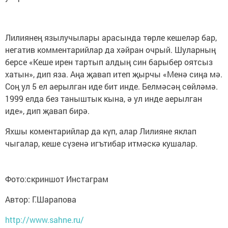
Лилиянең язылучылары арасында төрле кешеләр бар,
негатив комментарийлар да хәйран очрый. Шуларның
берсе «Кеше ирен тартып алдың син барыбер оятсыз
хатын», дип яза. Аңа җавап итеп җырчы «Менә сиңа мә.
Соң ул 5 ел аерылган иде бит инде. Белмәсәң сөйләмә.
1999 елда без таныштык кына, ә ул инде аерылган
иде», дип җавап бирә.
Яхшы коментарийлар да күп, алар Лилияне яклап
чыгалар, кеше сүзенә игътибар итмәскә кушалар.
Фото:скриншот Инстаграм
Автор: Г.Шарапова
http://www.sahne.ru/