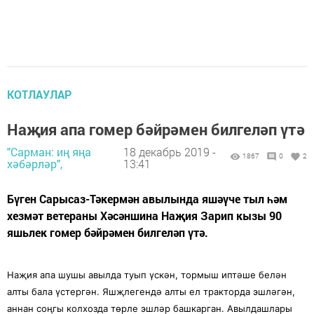
КОТЛАУЛАР
Наҗия апа гомер бәйрәмен билгеләп үтә
"Сарман: иң яңа
18 декабрь 2019 -
1867
0
2
хәбәрләр",
13:41
Бүген Сарысаз-Тәкермән авылында яшәүче тыл һәм
хезмәт ветераны Хәсәншина Наҗия Зарип кызы 90
яшьлек гомер бәйрәмен билгеләп үтә.
Наҗия апа шушы авылда туып үскән, тормыш иптәше белән
алты бала үстергән. Яшҗлегендә алты ел тракторда эшләгән,
аннан соңгы колхозда төрле эшләр башкарган. Авылдашлары