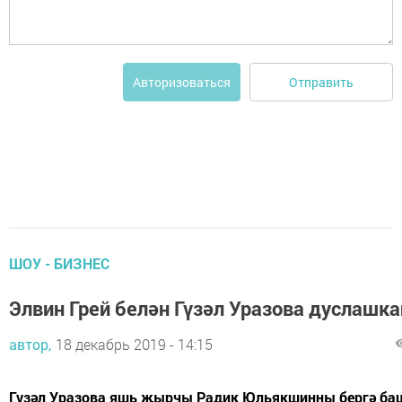
Отправить
Авторизоваться
ШОУ - БИЗНЕС
Элвин Грей белән Гүзәл Уразова дуслашк
автор,
18 декабрь 2019 - 14:15
Гүзәл Уразова яшь җырчы Радик Юльякшинны бергә ба