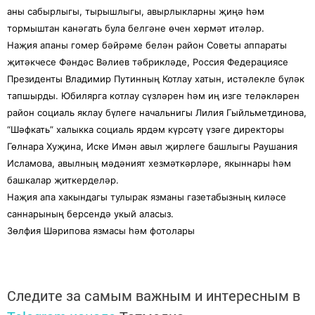
аны сабырлыгы, тырышлыгы, авырлыкларны җиңә һәм
тормыштан канәгать була белгәне өчен хөрмәт итәләр.
Наҗия апаны гомер бәйрәме белән район Советы аппараты
җитәкчесе Фәндәс Вәлиев тәбрикләде, Россия Федерациясе
Президенты Владимир Путинның Котлау хатын, истәлекле бүләк
тапшырды. Юбилярга котлау сүзләрен һәм иң изге теләкләрен
район социаль яклау бүлеге начальнигы Лилия Гыйльметдинова,
“Шәфкать” халыкка социаль ярдәм күрсәтү үзәге директоры
Гөлнара Хуҗина, Иске Имән авыл җирлеге башлыгы Раушания
Исламова, авылның мәдәният хезмәткәрләре, якыннары һәм
башкалар җиткерделәр.
Наҗия апа хакындагы тулырак язманы газетабызның киләсе
саннарының берсендә укый аласыз.
Зөлфия Шәрипова язмасы һәм фотолары
Следите за самым важным и интересным в