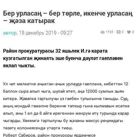
Бер урласаң – бер төрле, икенче урласаң
– җәза катырак
автор,
18 декабрь 2019 - 09:27
1735
0
0
Район прокуратурасы 32 яшьлек И.гә карата
кузгатылган җинаять эше буенча дәүләт гаепләвен
яклап чыкты.
Ул чит мөлкәтне ачыктан-ачык урлауда гаепләнә, кибеттән 12
баллон сыра алып чыга, шулай итеп, аңа 12000 сумлык зыян
китерә. Җавапка тартылучы үз гаебен тулысынча таныды. Суд,
аның мондый гамәлне беренче тапкыр гына кылмавын исәпкә
алып, аны 1 ел да 6 айга ирегеннән мәхрүм итү турында карар
чыгарды. Хөкемгә тартылучы бу җәзаны махсус реңимдагы
төзәтү колониясендә үтәргә тиеш.
Роберт Сабиров, район прокуроры ярдәмчесе