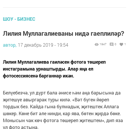
ШОУ - БИЗНЕС
Лилия Муллагалиеваны нидә гаеплиләр?
автор,
17 декабрь 2019 - 19:54
1947
0
1
Лилия Муллагалиева гаиләсен фотога төшереп
инстаграмына урнаштырды. Алар яңа ел
фотосессиясенә барганнар икән.
Белүебезчә, ул дүрт бала әнисе һәм аңа барысына да
җитешүе авыргарак туры килә. «Вәт бүген йөреп
тордык без. Кайда гына булмадык, җитештек Аллага
шөкер. Көне бит әле нинди, кар ява, бөтен җирдә бөке.
Монысын чак көч фотога төшереп җитештем», дип яза
ул фото астына.