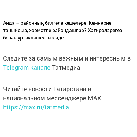
Анда – районның билгеле кешеләре. Кемнәрне
таныйсыз, хөрмәтле райондашлар? Хатирәләрегез
белән уртаклашсагыз иде.
Следите за самым важным и интересным в
Telegram-канале
Татмедиа
Читайте новости Татарстана в
национальном мессенджере MАХ:
https://max.ru/tatmedia