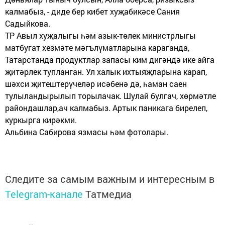
калмабыз, - диде бер кибет хуҗабикәсе Сания
Садыйкова.
ТР Авыл хуҗалыгы һәм азык-төлек министрлыгы
матбугат хезмәте мәгълүматларына караганда,
Татарстанда продуктлар запасы ким дигәндә ике айга
җитәрлек тупланган. Ул халык ихтыяҗларына карап,
шәхси җитештерүчеләр исәбенә дә, һаман саен
тулыландырылып торылачак. Шулай булгач, хөрмәтле
райондашлар,ач калмабыз. Артык паникага бирелеп,
куркырга кирәкми.
Альбина Сабирова язмасы һәм фотолары.
Следите за самым важным и интересным в
Telegram-канале
Татмедиа