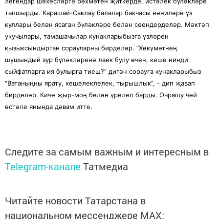
легендар шәхесләргә рәхмәтен җиткерде, истәлек бүләкләре
тапшырды. Карашай-Саклау балалар бакчасы нәниләре үз
куллары белән ясаган бүләкләре белән сөендерделәр. Мәктәп
укучылары, тамашачылар кунакларыбызга үзләрен
кызыксындырган сорауларны бирделәр. “Хөкүмәтнең
шушындый зур бүләкләренә лаек булу өчен, кеше нинди
сыйфатларга ия булырга тиеш?” дигән сорауга кунакларыбыз
“Ватаныңны ярату, кешелеклелек, тырышлык”, - дип җавап
бирделәр. Кичә җыр-моң белән үрелеп барды. Очрашу чәй
өстәле янында дәвам итте.
Следите за самым важным и интересным в
Telegram-канале
Татмедиа
Читайте новости Татарстана в
национальном мессенджере MАХ: