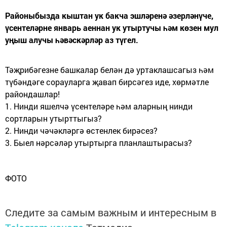
Районыбызда кыштан ук бакча эшләренә әзерләнүче,
үсентеләрне январь аеннан ук утыртучы һәм көзен мул
уңыш алучы һәвәскәрләр аз түгел.
Тәҗрибәгезне башкалар белән дә уртаклашсагыз һәм
түбәндәге сорауларга җавап бирсәгез иде, хөрмәтле
райондашлар!
1. Нинди яшелчә үсентеләре һәм аларның нинди
сортларын утырттыгыз?
2. Нинди чәчәкләргә өстенлек бирәсез?
3. Быел нәрсәләр утыртырга планлаштырасыз?
ФОТО
Следите за самым важным и интересным в