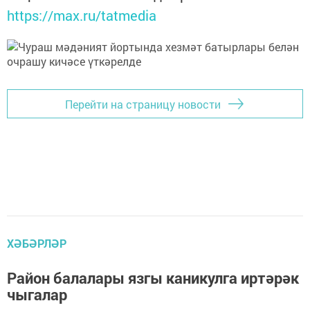
https://max.ru/tatmedia
Перейти на страницу новости
ХӘБӘРЛӘР
Район балалары язгы каникулга иртәрәк
чыгалар