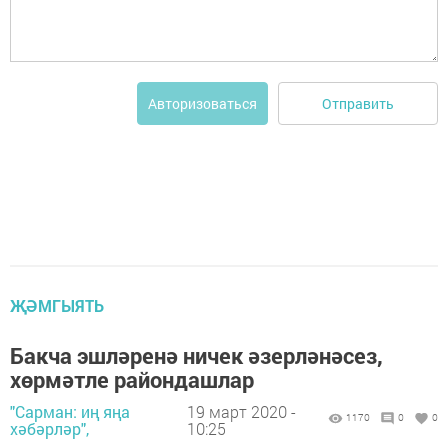
Отправить
Авторизоваться
ҖӘМГЫЯТЬ
Бакча эшләренә ничек әзерләнәсез,
хөрмәтле райондашлар
"Сарман: иң яңа
19 март 2020 -
1170
0
0
хәбәрләр",
10:25