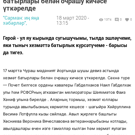
батырлары белән очрашу кичәсе
үткәрелде
"Сарман: иң яңа
18 март 2020 -
1374
0
0
хәбәрләр",
13:15
Герой - ул яу кырында сугышучымы, тылда эшләүчеме,
яки тыныч хезмәттә батырлык күрсәтүчеме - барысы
да тигез.
17 мартта Чураш мәдәният йортында шушы девиз астында
хезмәт батырлары белән очрашу кичәсе үткәрелде. Сәхнә түре
— Почет билгесе ордены кавалеры Габделхаков Наил Габделхак
улы һәм РСФСРның атказанган мелиораторы Шәяхмәтов Фаиз
Хәниф улына бирелде . Аларның тормыш, хезмәт юллары
турында авылыбызның хөрмәтле кешесе - шагыйрә Хәйруллина
Вәсимә Лотфулла кызы сөйләде. Авыл җирлеге башлыгы
Хөсниева Вероника Вячеславовна ветераннарыбызны котлады,
авылдашлары өчен изге гамәлләр кылган һәм хөрмәт яулаган