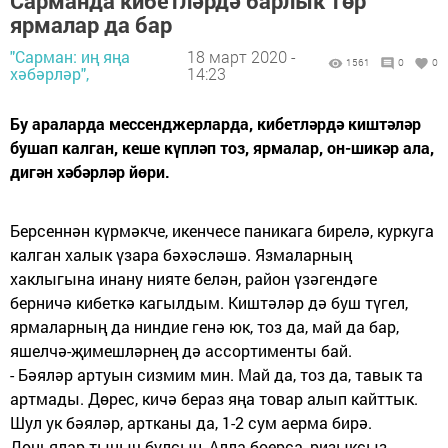
Сарманда кибетләрдә барлык төр
ярмалар да бар
"Сарман: иң яңа
18 март 2020 -
1561
0
0
хәбәрләр",
14:23
Бу араларда мессенджерларда, кибетләрдә киштәләр
бушап калган, кеше күпләп тоз, ярмалар, он-шикәр ала,
дигән хәбәрләр йөри.
Берсеннән күрмәкче, икенчесе паникага бирелә, куркуга
калган халык үзара бәхәсләшә. Язмаларның
хаклыгына инану нияте белән, район үзәгендәге
берничә кибеткә кагылдым. Киштәләр дә буш түгел,
ярмаларның да ниндие генә юк, тоз да, май да бар,
яшелчә-җимешләрнең дә ассортименты бай.
- Бәяләр артуын сизмим мин. Май да, тоз да, тавык та
артмады. Дөрес, кичә бераз яңа товар алып кайттык.
Шул ук бәяләр, артканы да, 1-2 сум аерма бирә.
Дөньялар тыныч булсын, Алла боерса, ризыксыз