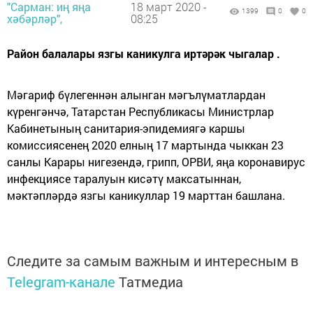
"Сарман: иң яңа
18 март 2020 -
1399
0
0
хәбәрләр",
08:25
Район балалары язгы каникулга иртәрәк чыгалар .
Мәгариф бүлегеннән алынган мәгълүматлардан
күренгәнчә, Татарстан Республикасы Министрлар
Кабинетының санитария-эпидемиягә каршы
комиссиясенең 2020 елның 17 мартында чыккан 23
санлы Карары нигезендә, грипп, ОРВИ, яңа коронавирус
инфекциясе таралуын кисәтү максатыннан,
мәктәпләрдә язгы каникуллар 19 марттан башлана.
Следите за самым важным и интересным в
Telegram-канале
Татмедиа