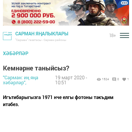
САРМАН ЯҢАЛЫКЛАРЫ
18+
"Сарман" газетасы - Сарман районы
ХӘБӘРЛӘР
Кемнәрне таныйсыз?
"Сарман: иң яңа
19 март 2020 -
1524
0
1
хәбәрләр",
10:51
Игътибарыгызга 1971 нче елгы фотоны тәкъдим
итәбез.