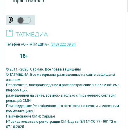
Төрле темалар
Телефон АО «ТАТМЕДИА»:
(843) 222 09 84
18+
© 2011 - 2026. Сарман. Все права защищены.
© ТАТМЕДИА. Все материалы, размещенные на сайте, защищены
законом.
Перепечатка, воспроизведение и распространение в любом объеме
информации,
размещенной на сайте, возможна только с письменного согласия
редакций СМИ.
При поддержке Республиканского агентства по печати и массовым
коммуникациям.
Наименование СМИ: Сарман
№ свидетельства о регистрации СМИ, дата: ЭЛ № ФС 77 - 90172 от
07.10.2025