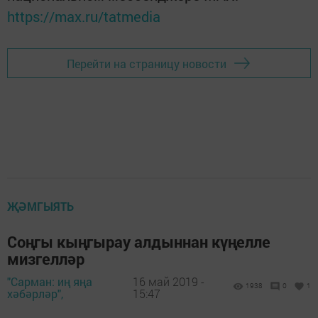
https://max.ru/tatmedia
Перейти на страницу новости
ҖӘМГЫЯТЬ
Соңгы кыңгырау алдыннан күңелле
мизгелләр
"Сарман: иң яңа
16 май 2019 -
1938
0
1
хәбәрләр",
15:47