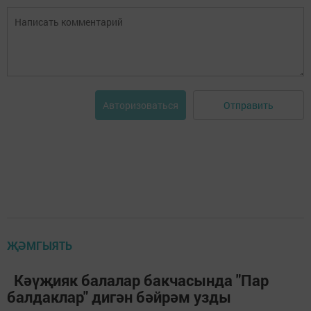
Отправить
Авторизоваться
ҖӘМГЫЯТЬ
Кәүҗияк балалар бакчасында "Пар
балдаклар" дигән бәйрәм узды