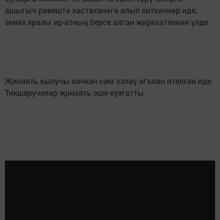
ашыгыч рәвештә хастаханәгә алып киткәннәр иде,
әмма яралы ир-атның берсе алган җәрәхәтеннән үлде.
Җинаять кылучы качкан һәм эзләү игълан ителгән иде.
Тикшерүчеләр җинаять эше кузгатты.