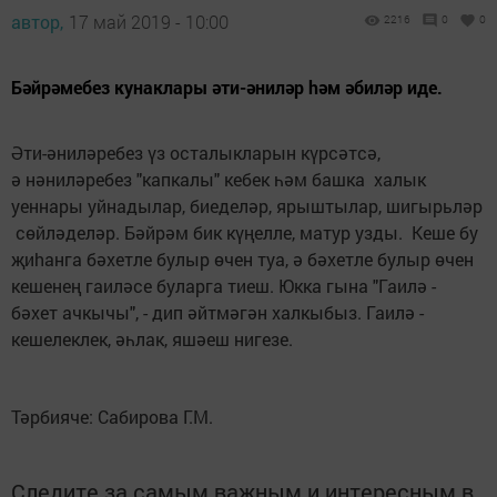
автор,
17 май 2019 - 10:00
2216
0
0
Бәйрәмебез кунаклары әти-әниләр hәм әбиләр иде.
Әти-әниләребез үз осталыкларын күрсәтсә,
ә нәниләребез "капкалы" кебек һәм башка халык
уеннары уйнадылар, биеделәр, ярыштылар, шигырьләр
сөйләделәр. Бәйрәм бик күңелле, матур узды. Кеше бу
җиhанга бәхетле булыр өчен туа, ә бәхетле булыр өчен
кешенең гаиләсе буларга тиеш. Юкка гына "Гаилә -
бәхет ачкычы", - дип әйтмәгән халкыбыз. Гаилә -
кешелеклек, әһлак, яшәеш нигезе.
Тәрбияче: Сабирова Г.М.
Следите за самым важным и интересным в