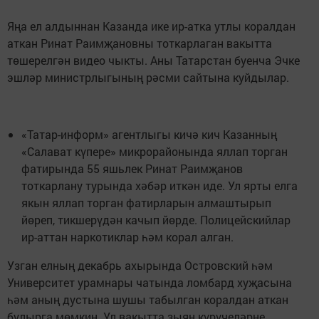
Яңа ел алдыннан Казанда ике ир-атка утлы коралдан
аткан Ринат Раимҗановны тоткарлаган вакытта
төшерелгән видео чыкты. Аны Татарстан буенча Эчке
эшләр министрлыгының рәсми сайтына куйдылар.
«Татар-информ» агентлыгы кичә кич Казанның
«Салават күпере» микрорайонында яллап торган
фатирында 55 яшьлек Ринат Раимҗанов
тоткарлану турында хәбәр иткән иде. Ул ярты елга
якын яллап торган фатирларын алмаштырып
йөреп, тикшерүдән качып йөрде. Полицейскийлар
ир-аттан наркотиклар һәм корал алган.
Узган елның декабрь ахырында Островский һәм
Университет урамнары чатында ломбард хуҗасына
һәм аның дустына шушы табылган коралдан аткан
булырга мөмкин. Ул вакытта зыян күрүчеләрне