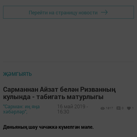
Перейти на страницу новости
ҖӘМГЫЯТЬ
Сарманнан Айзат белән Ризванның
кулында - табигать матурлыгы
"Сарман: иң яңа
16 май 2019 -
1817
0
1
хәбәрләр",
16:30
Дөньяның шау чәчәккә күмелгән мәле.