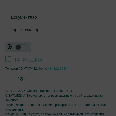
Документлар
Төрле темалар
Телефон АО «ТАТМЕДИА»:
(843) 222 09 84
18+
© 2011 - 2026. Сарман. Все права защищены.
© ТАТМЕДИА. Все материалы, размещенные на сайте, защищены
законом.
Перепечатка, воспроизведение и распространение в любом объеме
информации,
размещенной на сайте, возможна только с письменного согласия