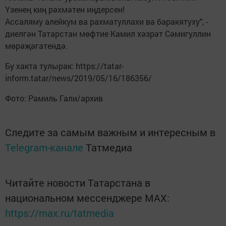
Үзенең киң рәхмәтен иңдерсен!
Ассаляму алейкум ва рахматуллахи ва баракятуху", -
диелгән Татарстан мөфтие Камил хәзрәт Сәмигуллин
мөрәҗәгатендә.
Бу хакта тулырак: https://tatar-
inform.tatar/news/2019/05/16/186356/
Фото: Рамиль Гали/архив
Следите за самым важным и интересным в
Telegram-канале
Татмедиа
Читайте новости Татарстана в
национальном мессенджере MАХ:
https://max.ru/tatmedia