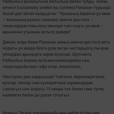
Раббыбыз ризалыгына омтылыш белән тулды. Аллаһ
илчесе (салаллаху алейхи ва саллям) Рамазан турында
болай дип әйтеп калдырган: “Уразаның беренче ун көне
– Аллаһның рәхмәт көннәре, икенче дистәсе –
гөнаһлардан пакьләнү көннәре һәм соңгы ун көне –
җәһәннәм утыннан котылу дәвере”.
Димәк, алда безне Рамазан аеның икенче дистәсе көтә.
Алдагы ун көндә безгә рухи яктан чистарырга, пычрак
уйлардан арынырга кирәк булачак. Шулчакта
Раббыбыз безнең хата-кимчелекләребез һәм
гөнаһларыбызны гафу итәр, иншәАллаһ.
Мөхтәрәм дин кардәшләр! Үзегезне, йөрәкләрегезне,
куллар, телләр һәм күзләрегезне хәрәмнардан
саклагыз һәм алдагы 10 көндә тән белән генә түгел,
калебегез белән дә ураза тотыгыз.
Аллаһы Тәгалә уразаларыбызны кабул итсен һәм