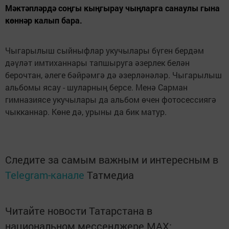
Мәктәпләрдә соңгы кыңгырау чыңларга санаулы гына
көннәр калып бара.
Чыгарылыш сыйныфлар укучылары бүген бердәм
дәүләт имтиханнары тапшыруга әзерлек белән
берочтан, әлеге бәйрәмгә дә әзерләнәләр. Чыгарылыш
альбомы ясау - шуларның берсе. Менә Сарман
гимназиясе укучылары да альбом өчен фотосессиягә
чыкканнар. Көне дә, урыны да бик матур.
Следите за самым важным и интересным в
Telegram-канале
Татмедиа
Читайте новости Татарстана в
национальном мессенджере MАХ: