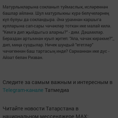
Матурлыкларына сокланып туймаслык, исләреннән
башлар әйләнә. Шул матурлыкны күрә белүчеләрнең
күп булуы да сокландыра. Әнә урамнан каршыга
кулларына сап-сары чәчәкләр тоткан ике малай килә.
"Кемгә дип җыйдыгыз аларны?" - дим. Дәшмиләр.
Бераздан артымнан куып җитеп: "Апа, чәчәк кирәкме?"_
дип, миңа суздылар. Ничек шундый "егетләр"
чәчәгеннән баш тартасың инде? Сарманнан ике дус -
Айзат белән Ризван.
Следите за самым важным и интересным в
Telegram-канале
Татмедиа
Читайте новости Татарстана в
национальном мессенджере MАХ: