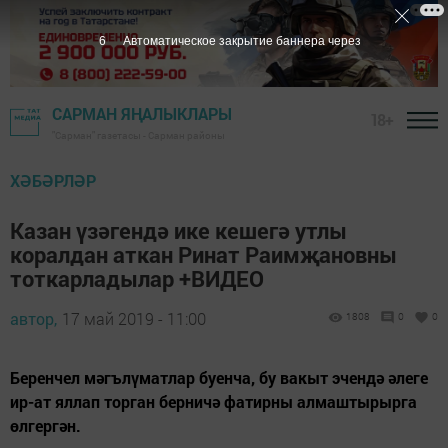
6
Автоматическое закрытие баннера через
САРМАН ЯҢАЛЫКЛАРЫ
18+
"Сарман" газетасы - Сарман районы
ХӘБӘРЛӘР
Казан үзәгендә ике кешегә утлы
коралдан аткан Ринат Раимҗановны
тоткарладылар +ВИДЕО
автор,
17 май 2019 - 11:00
1808
0
0
Беренчел мәгълүматлар буенча, бу вакыт эчендә әлеге
ир-ат яллап торган берничә фатирны алмаштырырга
өлгергән.