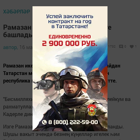
ХӘБӘРЛӘР
Рамазан аеның икенче ункөнлеге
башлады
автор,
16 май 2019 - 17:00
1732
0
1
Рамазан икенче ункөнлегенә керде. Шул уңайдан
Татарстан мөфтие Камил хәзрәт Сәмигуллин
республика мөселманнарына мөрәҗәгать итте.
"Бисмилляхир-рахманир-рахим. Ассаляму алейкум ва
рахматуллахи ва баракятуху.
Кадерле дин кардәшләр!
Изге Рамазан аеның беренче ун көне тәмамланды.
Шушы вакыт эчендә безнең күңелләр игелек һәм