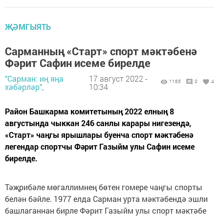
ҖӘМГЫЯТЬ
Сарманның «Старт» спорт мәктәбенә
Фәрит Сафин исеме бирелде
"Сарман: иң яңа
17 август 2022 -
1165
0
4
хәбәрләр",
10:34
Район Башкарма комитетының 2022 елның 8
августында чыккан 246 санлы карары нигезендә,
«Старт» чаңгы ярышлары буенча спорт мәктәбенә
легендар спортчы Фәрит Газыйм улы Сафин исеме
бирелде.
Тәҗрибәле мөгаллимнең бөтен гомере чаңгы спорты
белән бәйле. 1977 елда Сарман урта мәктәбендә эшли
башлаганнан бирле Фәрит Газыйм улы спорт мәктәбе