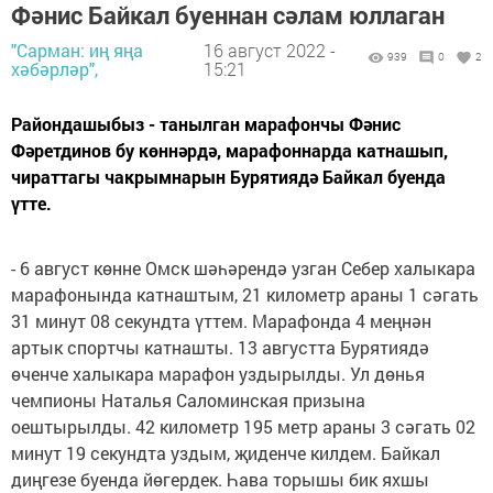
Фәнис Байкал буеннан сәлам юллаган
"Сарман: иң яңа
16 август 2022 -
939
0
2
хәбәрләр",
15:21
Райондашыбыз - танылган марафончы Фәнис
Фәретдинов бу көннәрдә, марафоннарда катнашып,
чираттагы чакрымнарын Бурятиядә Байкал буенда
үтте.
- 6 август көнне Омск шәһәрендә узган Себер халыкара
марафонында катнаштым, 21 километр араны 1 сәгать
31 минут 08 секундта үттем. Марафонда 4 меңнән
артык спортчы катнашты. 13 августта Бурятиядә
өченче халыкара марафон уздырылды. Ул дөнья
чемпионы Наталья Саломинская призына
оештырылды. 42 километр 195 метр араны 3 сәгать 02
минут 19 секундта уздым, җиденче килдем. Байкал
диңгезе буенда йөгердек. Һава торышы бик яхшы