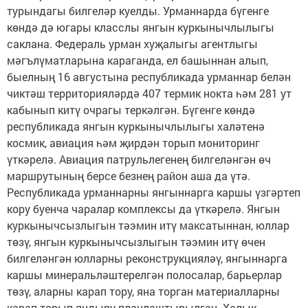
турындагы билгеләр куелды. Урманнарда бүгенге
көндә дә югары класслы янгын куркынычлылыгы
саклана. Федераль урман хуҗалыгы агентлыгы
мәгълүматларына караганда, ел башыннан алып,
быелның 16 августына республикада урманнар белән
чиктәш территорияләрдә 407 термик нокта һәм 281 ут
кабынып китү очрагы теркәлгән. Бүгенге көндә
республикада янгын куркынычлылыгы халәтенә
космик, авиация һәм җирдән торып мониторинг
үткәрелә. Авиация патрульлегенең билгеләнгән өч
маршрутының берсе безнең район аша да үтә.
Республикада урманнарны янгыннарга каршы үзгәртеп
кору буенча чаралар комплексы да үткәрелә. Янгын
куркынычсызлыгын тәэмин итү максатыннан, юллар
төзү, янгын куркынычсызлыгын тәэмин итү өчен
билгеләнгән юлларны реконструкцияләү, янгыннарга
каршы минеральләштерелгән полосалар, барьерлар
төзү, аларны карап тору, яна торган материалларны
карап торып яндыру планлаштырылган. Халык