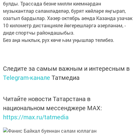
булды. Трассада безне милли киемнәрдән
музыкантлар сәламләделәр, бурят көйләре яңгырап,
озатып бардылар. Хәзер октябрь аенда Казанда узачак
10 километр дистанцияле йөгерешләргә әзерләнәм, -
диде спортчы райондашыбыз.
Без аңа ныклык, рух көче һәм уңышлар телибез.
Следите за самым важным и интересным в
Telegram-канале
Татмедиа
Читайте новости Татарстана в
национальном мессенджере MАХ:
https://max.ru/tatmedia