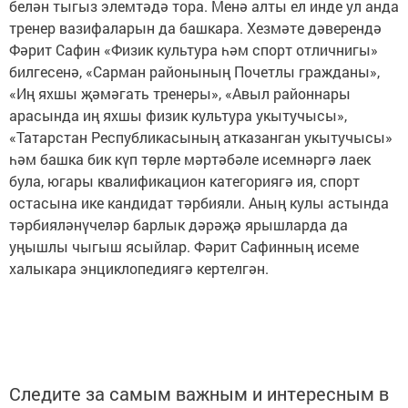
белән тыгыз элемтәдә тора. Менә алты ел инде ул анда
тренер вазифаларын да башкара. Хезмәте дәверендә
Фәрит Сафин «Физик культура һәм спорт отличнигы»
билгесенә, «Сарман районының Почетлы гражданы»,
«Иң яхшы җәмәгать тренеры», «Авыл районнары
арасында иң яхшы физик культура укытучысы»,
«Татарстан Республикасының атказанган укытучысы»
һәм башка бик күп төрле мәртәбәле исемнәргә лаек
була, югары квалификацион категориягә ия, спорт
остасына ике кандидат тәрбияли. Аның кулы астында
тәрбияләнүчеләр барлык дәрәҗә ярышларда да
уңышлы чыгыш ясыйлар. Фәрит Сафинның исеме
халыкара энциклопедиягә кертелгән.
Следите за самым важным и интересным в