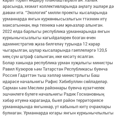
арасында, хезмәт коллективларында аңлату эшләре дә
дәвам итә. “Экология” милли проекты кысаларында
урманнарда янгын куркөнөысызлыгын ттәэмин итү
максатыннан, яңа техника һәм җиһазлар алынган.
2022 елда барлыгы республика урманнарында янгын
куркынычсызлыгы кагыйдәләрен бозган өчен
административ җәза билгеләү турында 12 карар
чыгарылган, шулар кысаларында гаеплеләргә 120,5
мең сум штраф салынган, ике кисәтү ясалган.
Болар хакында республика урман хуҗалыгы министры
Равил Кузюров һәм Татарстан Республикасы буенча
Россия Гадәттән тыш хәлләр министрлыгы Баш
идарәсе начальнигы Рафис Хәбибуллин сөйләделәр.
Сарман һәм Мөслим районнары буенча күзәтчелек
эшчәнлеге бүлеге начальнигы Радик Госмановның
хәбәр итүенә караганда, быел район территориясе
урманнарында янгыннар, ут кабынып китү очраклары
булмаган. Урманнарда югары янгын куркынычлылыгы