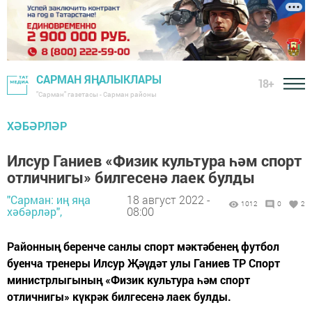
САРМАН ЯҢАЛЫКЛАРЫ
18+
"Сарман" газетасы - Сарман районы
ХӘБӘРЛӘР
Илсур Ганиев «Физик культура һәм спорт
отличнигы» билгесенә лаек булды
"Сарман: иң яңа
18 август 2022 -
1012
0
2
хәбәрләр",
08:00
Районның беренче санлы спорт мәктәбенең футбол
буенча тренеры Илсур Җәүдәт улы Ганиев ТР Спорт
министрлыгының «Физик культура һәм спорт
отличнигы» күкрәк билгесенә лаек булды.