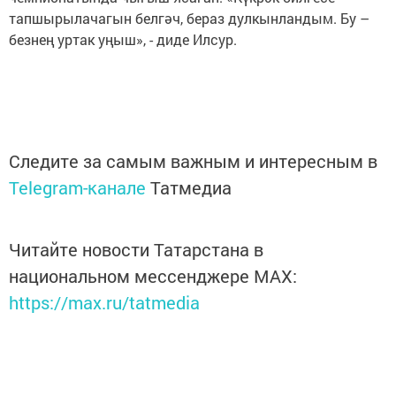
тапшырылачагын белгәч, бераз дулкынландым. Бу –
безнең уртак уңыш», - диде Илсур.
Следите за самым важным и интересным в
Telegram-канале
Татмедиа
Читайте новости Татарстана в
национальном мессенджере MАХ:
https://max.ru/tatmedia