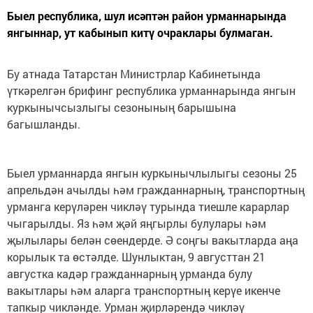
Быел республика, шул исәптән район урманнарында
янгыннар, ут кабынып китү очраклары булмаган.
Бу атнада Татарстан Министрлар Кабинетында
үткәрелгән брифинг республика урманнарында янгын
куркынычсызлыгы сезонының барышына
багышланды.
Быел урманнарда янгын куркынычлылыгы сезоны 25
апрельдән ачылды һәм гражданнарның, транспортның
урманга керүләрен чикләү турында тиешле карарлар
чыгарылды. Яз һәм җәй яңгырлы булулары һәм
җылылары белән сөендерде. Ә соңгы вакытларда аңа
корылык та өстәлде. Шунлыктан, 9 августтан 21
августка кадәр гражданнарның урманда булу
вакытлары һәм аларга транспортның керүе икенче
тапкыр чикләнде. Урман җирләрендә чикләү