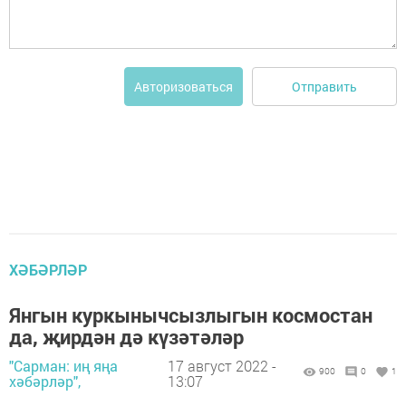
Отправить
Авторизоваться
ХӘБӘРЛӘР
Янгын куркынычсызлыгын космостан
да, җирдән дә күзәтәләр
"Сарман: иң яңа
17 август 2022 -
900
0
1
хәбәрләр",
13:07