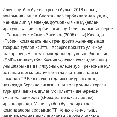
Илсур футбол буенча тренер булып 2013 елның
ахырыннан эшли. Спортчылар тәрбияләгәндә, ул, иң
мөһиме дип, үз эшеңне, футболны чын күңелдән
яратуны саный. Тәрбияләгән футболчыларының берсе
– Сарман егете Әмир Закиров (2006 елгы) Казанда
«Рубин» командасының тренировка җыеннарында
тәҗрибә туплап кайтты. Хәзерге вакытта ул Ижау
шәһәренең «Зенит» командасында уйный. Районның
«SMR» мини-футбол буенча җыелма командасының
уңышларында да Илсурның өлеше зур. Тренерның кул
астында шөгыльләнүче егетләр катнашындагы
команда ТР Беренчелегендә икенче урын алган,
нәтиҗәдә Беренче лигага – шәһәрләр уйный торган
турнирга чыккан, шулай ук Тольятти шәһәрендә
«Раштуа көймәсе» («Рождественская ладья»)
ярышларында, Мини-футбол буенча ир-атлар
командалары арасында ТР Көньяк-Көнчыгышы
чемпионатында чыгыш ясаган. «Күкрәк билгесе