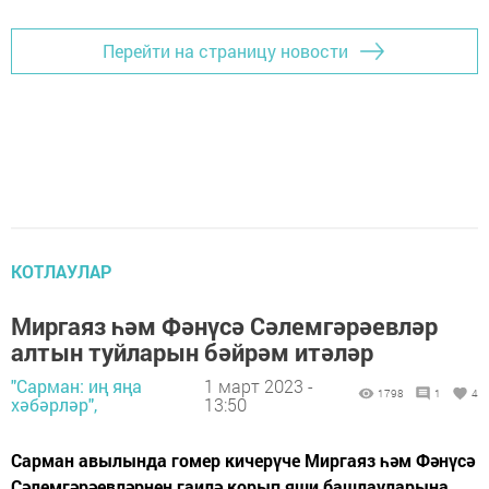
Перейти на страницу новости
КОТЛАУЛАР
Миргаяз һәм Фәнүсә Сәлемгәрәевләр
алтын туйларын бәйрәм итәләр
"Сарман: иң яңа
1 март 2023 -
1798
1
4
хәбәрләр",
13:50
Сарман авылында гомер кичерүче Миргаяз һәм Фәнүсә
Сәлемгәрәевләрнең гаилә корып яши башлауларына