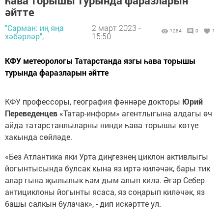
һава торышы турында фаразларын
әйтте
"Сарман: иң яңа
2 март 2023 -
1284
0
1
хәбәрләр",
15:50
КФУ метеорологы Татарстанда язгы һава торышы
турында фаразларын әйтте
КФУ профессоры, география фәннәре докторы
Юрий
Переведенцев
«Татар-информ» агентлыгына алдагы өч
айда татарстанлыларны нинди һава торышы көтүе
хакында сөйләде.
«Без Атлантика яки Урта диңгезнең циклон активлыгы
йогынтысында булсак кына яз иртә киләчәк, бары тик
алар гына җылылык һәм дым алып килә. Әгәр Себер
антициклоны йогынты ясаса, яз соңарып киләчәк, яз
башы салкын булачак», - дип искәртте ул.