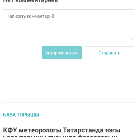
Отправить
Авторизоваться
ҺАВА ТОРЫШЫ
КФУ метеорологы Татарстанда язгы