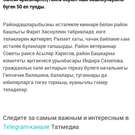
бүген 50 ел тулды.
Райондашларыбызны истәлекле көннәре белән район
башлыгы Фәрит Хөснуллин тәбрикләде, изге
теләкләрен җиткереп, Рәхмәт хаты, чәчәк бәйләме һәм
истәлек бүләкләре тапшырды. Район ветераннар
Советы рәисе Асыляр Харисов, район Башкарма
комитеты җитәкчесе урынбасары Индира Сәхипова,
гражданлык хәле актларын теркәү бүлеге начальнигы
Гөлчәчәк Вәлишина, балалары, туганнары да
юбилярларга тигез тормыш, куанычлы гомер
теләделәр.
Следите за самым важным и интересным в
Telegram-канале
Татмедиа