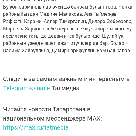
Бу көн сарманлылар өчен дә бәйрәм булып тора. Чөнки
районыбыздан Мәдинә Маликова, Аяз Гыйләҗев,
Рәфкать Кәрами, Адлер Тимергалин, Диләрә Зөбәерова,
Марсель Зарипов кебек күренекле язучылар чыккан. Бу
исемлекне тагы да дәвам итеп булыр иде. Шулай ук
районның үзендә яшәп иҗат итүчеләр дә бар. Болар –
Вәсимә Хәйруллина, Дамир Гарифуллин һәм башкалар.
Следите за самым важным и интересным в
Telegram-канале
Татмедиа
Читайте новости Татарстана в
национальном мессенджере MАХ:
https://max.ru/tatmedia