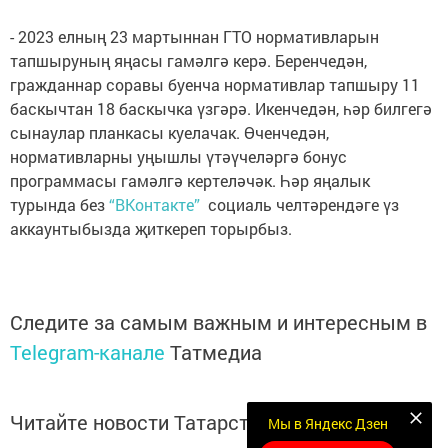
- 2023 елның 23 мартыннан ГТО нормативларын
тапшыруның яңасы гамәлгә керә. Беренчедән,
гражданнар соравы буенча нормативлар тапшыру 11
баскычтан 18 баскычка үзгәрә. Икенчедән, һәр билгегә
сынаулар планкасы куелачак. Өченчедән,
нормативларны уңышлы үтәүчеләргә бонус
программасы гамәлгә кертеләчәк. Һәр яңалык
турында без
“ВКонтакте”
социаль челтәрендәге үз
аккаунтыбызда җиткереп торырбыз.
Следите за самым важным и интересным в
Telegram-канале
Татмедиа
Читайте новости Татарстана в
Мы в Яндекс Дзен