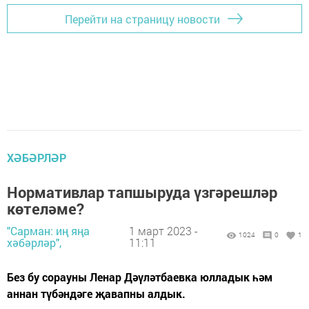
Перейти на страницу новости
ХӘБӘРЛӘР
Нормативлар тапшыруда үзгәрешләр
көтеләме?
"Сарман: иң яңа
1 март 2023 -
1024
0
1
хәбәрләр",
11:11
Без бу сорауны Ленар Дәүләтбаевка юлладык һәм
аннан түбәндәге җавапны алдык.