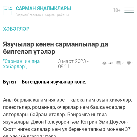
САРМАН ЯҢАЛЫКЛАРЫ
18+
"Сарман" газетасы - Сарман районы
ХӘБӘРЛӘР
Язучылар көнен сарманлылар да
билгеләп үтәләр
"Сарман: иң яңа
3 март 2023 -
842
0
1
хәбәрләр",
09:11
Бүген – Бөтендөнья язучылар көне.
Аны барлык каләм ияләре – кыска һәм озын хикәяләр,
повестьләр, романнар, очерклар һәм башка әсәрләр
авторлары бәйрәм итәләр. Бәйрәмгә инглиз
язучылары Джон Голсуорси һәм Кэтрин Эми Доусон-
Скотт нигез салалар һәм ул беренче тапкыр моннан 37
ел элек билгеләп үтелә.