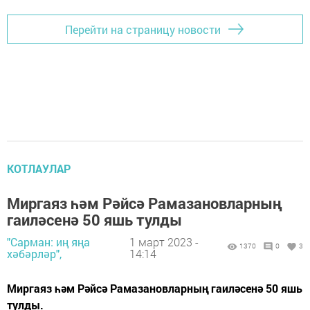
Перейти на страницу новости
КОТЛАУЛАР
Миргаяз һәм Рәйсә Рамазановларның
гаиләсенә 50 яшь тулды
"Сарман: иң яңа
1 март 2023 -
1370
0
3
хәбәрләр",
14:14
Миргаяз һәм Рәйсә Рамазановларның гаиләсенә 50 яшь
тулды.