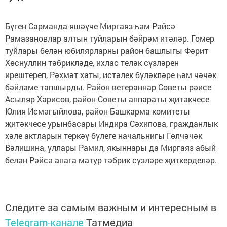
Бүген Сарманда яшәүче Миргаяз һәм Рәйсә
Рамазановлар алтын туйларын бәйрәм итәләр. Гомер
туйлары белән юбилярларны район башлыгы Фәрит
Хөснуллин тәбрикләде, ихлас теләк сүзләрен
ирештереп, Рәхмәт хаты, истәлек бүләкләре һәм чәчәк
бәйләме тапшырды. Район ветераннар Советы рәисе
Асыляр Харисов, район Советы аппараты җитәкчесе
Юлия Исмәгыйлова, район Башкарма комитеты
җитәкчесе урынбасары Индира Сәхипова, гражданлык
хәле актларын теркәү бүлеге начальнигы Гөлчәчәк
Вәлишина, уллары Рамил, якыннары да Миргаяз абый
белән Рәйсә апага матур тәбрик сүзләре җиткерделәр.
Следите за самым важным и интересным в
Telegram-канале
Татмедиа