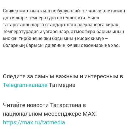
Спикер мартның кыш ае булуын әйтте, чөнки әле һаман
да тискәре температура өстенлек итә. Быел
татарстанлыларга стандарт язга әзерләнергә кирәк.
Температурадагы үзгәрешләр, атмосфера басымының
кискен тирбәнеше яки басымның кисәк кимүе –
боларның барысы да елның күчеш сезоннарына хас.
Следите за самым важным и интересным в
Telegram-канале
Татмедиа
Читайте новости Татарстана в
национальном мессенджере MАХ:
https://max.ru/tatmedia