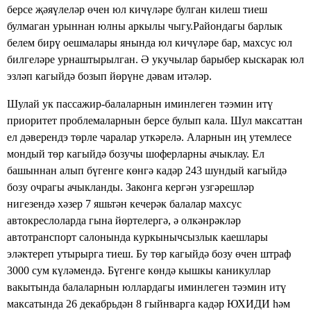
берсе җәяүлеләр өчен юл кичүләре булган килеш тиеш
булмаган урыннан юлны аркылы чыгу.Райондагы барлык
белем бирү оешмалары янында юл кичүләре бар, махсус юл
билгеләре урнаштырылган. Ә укучылар барыбер кыскарак юл
эзләп кагыйдә бозып йөрүне дәвам итәләр.
Шулай ук пассажир-балаларнын иминлеген тәэмин итү
приоритет проблемаларнын берсе булып кала. Шул максаттан
ел дәверендэ төрле чаралар уткәрелә. Аларнын иң утемлесе
мондый төр кагыйдә бозучы шоферларны ачыклау. Ел
башыннан алып бүгенге көнгә кадәр 243 шундый кагыйдә
бозу очрагы ачыкланды. Законга кергән узгәрешләр
нигезендә хәзер 7 яшьтән кечерәк балалар махсус
автокреслоларда гына йөртелергә, ә олкәнрәкләр
автотранспорт салонында куркынычсызлык каешлары
эләктереп утырырга тиеш. Бу төр кагыйдә бозу өчен штраф
3000 сум күләмендә. Бүгенге көндә кышкы каникуллар
вакытында балаларнын юллардагы иминлеген тәэмин итү
максатында 26 декабрьдән 8 гыйнварга кадәр ЮХИДИ һәм