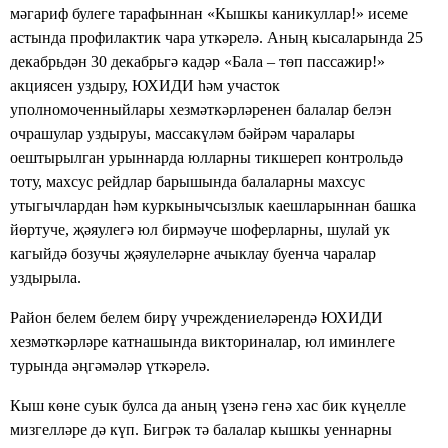
мәгариф булеге тарафыннан «Кышкы каникуллар!» исеме
астында профилактик чара уткәрелә. Аның кысаларында 25
декабрьдән 30 декабрьгә кадәр «Бала – төп пассажир!»
акциясен уздыру, ЮХИДИ һәм участок
уполномоченныйлары хезмәткәрләренен балалар белэн
очрашулар уздыруы, массакүләм бәйрәм чаралары
оештырылган урыннарда юлларны тикшереп контрольдә
тоту, махсус рейдлар барышында балаларны махсус
утыгычлардан һәм куркынычсызлык каешларыннан башка
йөртуче, җәяулегә юл бирмәуче шоферларны, шулай ук
кагыйдә бозучы җәяулеләрне ачыклау буенча чаралар
уздырыла.
Район белем белем бирү учреждениеләрендә ЮХИДИ
хезмәткәрләре катнашында викториналар, юл иминлеге
турында әңгәмәләр үткәрелә.
Кыш көне суык булса да аның үзенә генә хас бик күңелле
мизгелләре дә күп. Бигрәк тә балалар кышкы уеннарны