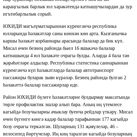
караңгылык барлык юл хәрәкәтендә катнашучылардан да зур
игътибарлылык сорый.
ЮХИДИ мәгълүматларыннан күренгәнчә республика
юлларында һәлакәтләр саны көннән көн арта. Кызганычка
каршы һәлакәт корбаннары арасында балалар да бик күп.
Мисал өчен безнең районда быел 16 яшькәчә балалар
катнашында 4 юл һәлакәте очрагы булды. Аларда 4 бала тән
җәрәһәтләре алдылар. Республика статистика саннарыннан
күренгәнчә күп һәлакәтләрдә балалар автотранспорт
пассажиры буларак зыян күрәләр. Безнең районда булган 2
һәлакәттә балалар пассажирлар иде.
Район ЮХИДИ бүлеге һәлакәтләрне булдырмау максатында
төрле профилактик эшләр алып бара. Аның иң үтемлесе
кагыйдә бозучыларны ачыклау буенча рейдлар үткәрү. Мисал
өчен бүгенге көнгә кадәр балалар тарафыннан 177 кагыйдә
бозу очрагы теркәлгән. Шуларның 131 җәяүлеләр, 46 –
велосипед йөртүчеләр. Иң киң таралган кагыйдә бозуларның