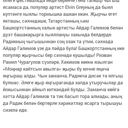
Әлеге фестивальдә инде беренче генә тапкыр чыгыш
ясамаса да, популяр артист Elvin Greyның да быел
күптәнге хыялы тормышка ашкан икән. Җырчы егет
якташы, сәхнәдәше, Татарстанның һәм
Башкортстанның халык артисты Айдар Галимов белән
дуэт башакарырга хыяллануы хакында белдерде.
Радикның чыгышыннан соң озак та үтми, сәхнәдә
Айдар Галимов үзе дә пәйда була! Башкортстанның ике
популяр җырчысы бер сәхнәдә кушылды! Ризван
Рамил Чурагулов сүзләре, Хәкимов көенә язылган
«Моңнар кайтсын авылга» җыры бу кичне яңача
яңгыраш алды. Чын заманча, Радикча дисәк тә ялгыш
булмас. Әлеге җыр яңгыраганда залда утыручылар да
йокысыннан айнып киткәндәй булды. Заманча көйгә
хәтта Айдар Галимов та тик басып тора алмады, аның
да Радик белән бертөрле хәрәкәтләр ясарга тырышуы
сизелә иде.