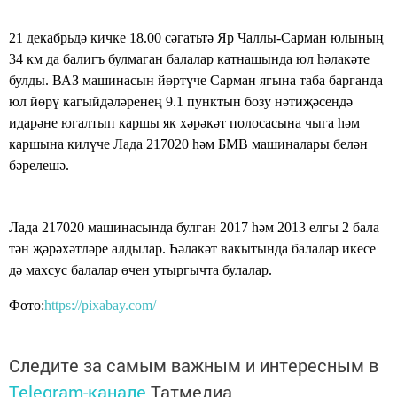
21 декабрьдә кичке 18.00 сәгатьтә Яр Чаллы-Сарман юлының
34 км да балигъ булмаган балалар катнашында юл һәлакәте
булды. ВАЗ машинасын йөртүче Сарман ягына таба барганда
юл йөрү кагыйдәләренең 9.1 пунктын бозу нәтиҗәсендә
идарәне югалтып каршы як хәрәкәт полосасына чыга һәм
каршына килүче Лада 217020 һәм БМВ машиналары белән
бәрелешә.
Лада 217020 машинасында булган 2017 һәм 2013 елгы 2 бала
тән җәрәхәтләре алдылар. Һәлакәт вакытында балалар икесе
дә махсус балалар өчен утыргычта булалар.
Фото:
https://pixabay.com/
Следите за самым важным и интересным в
Telegram-канале
Татмедиа