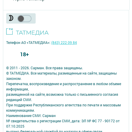
Телефон АО «ТАТМЕДИА»:
(843) 222 09 84
18+
© 2011 - 2026. Сарман. Все права защищены.
© ТАТМЕДИА. Все материалы, размещенные на сайте, защищены
законом.
Перепечатка, воспроизведение и распространение в любом объеме
информации,
размещенной на сайте, возможна только с письменного согласия
редакций СМИ.
При поддержке Республиканского агентства по печати и массовым
коммуникациям.
Наименование СМИ: Сарман
№ свидетельства о регистрации СМИ, дата: ЭЛ № ФС 77 - 90172 от
07.10.2025
выдано Федеральной службой по надзору в сфере связи,