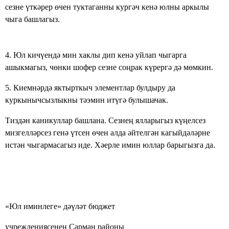
сезне үткәрер өчен туктаганны кургәч кенә юлны аркылы
чыга башлагыз.
4. Юл кичүендә мин хаклы дип кенә уйлап чыгарга
ашыкмагыз, чөнки шофер сезне соңрак күрергә дә мөмкин.
5. Киемнәрдә яктырткыч элементлар булдыру да
куркынычсызлыкны тәэмин итүгә булышачак.
Тиздән каникуллар башлана. Сезнең ялларыгыз күңелсез
мизгелләрсез генә үтсен өчен алда әйтелгән кагыйдәләрне
истән чыгармасагыз иде. Хәерле имин юллар барыгызга да.
«Юл иминлеге» дәүләт бюджет
учреждениясенең Сарман районы