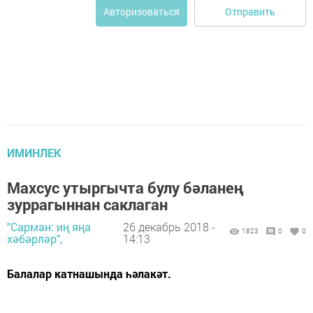
Отправить
Авторизоваться
ИМИНЛЕК
Махсус утыргычта булу бәланең
зуррагыннан саклаган
"Сарман: иң яңа
26 декабрь 2018 -
1823
0
0
хәбәрләр",
14:13
Балалар катнашында һәлакәт.