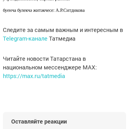
буенча булекчә житәкчесе: А.Р.Ситдикова
Следите за самым важным и интересным в
Telegram-канале
Татмедиа
Читайте новости Татарстана в
национальном мессенджере MАХ:
https://max.ru/tatmedia
Оставляйте реакции