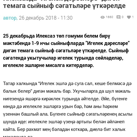
темага сыйныф сәгатьләре үткәрелде
автор,
26 декабрь 2018 - 11:30
1660
0
1
25 декабрьда Илексаз төп гомуми белем бирү
мәктәбендә 1-9 нчы сыйныфларда "Игелек дәресләре”
дигән темага сыйныф сәгатьләре үткәрелде. Сыйныф
сәгатендә укытучылар игелек турында сөйләделәр,
игелекле эшләрне мисалга китерделәр.
Татар халкында “Игелек эшлә дә суга сал, кеше белмәсә дә
балык белер” дигән мәкаль бар. Укучыларга да шул мәкаль
нигезендә яшәргә кирәклек турында әйтелде. Әйе, бүгенге
көндә дә игелекле эшләргә урын бар, һәм аны һәркем
үзеннән башлый ала. Бүгенге сыйныф сәгатьләренең асылы
шунда иде: игелекле эшләр үзеңә артыгы белән әйләнеп
кайта. Бер рәхмәт мең бәладан коткара, диелә бит халык
мәкалендә дә.