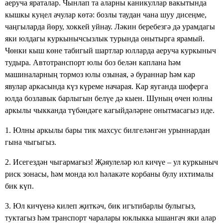
аеруча яраталар. Чынлап та аларны каникуллар вакытында
кышкы куңел ачулар көтә: бозлы таудан чана шуу дисеңме,
чаңгыларда йөру, хоккей уйнау. Ләкин беребезгә дә урамдагы
яки юлдагы куркынычсызлык турында онытырга ярамый.
Чөнки кыш көне табигый шартлар юлларда аеруча куркыныч
тудыра. Автотранспорт юлы боз белән каплана һәм
машиналарның тормоз юлы озыная, ә бураннар һәм кар
явулар аркасында күз күреме начарая. Кар яуганда шоферга
юлда бозлавык барлыгын белүе дә кыен. Шуның өчен юлны
аркылы чыкканда түбәндәге кагыйдәләрне онытмасагыз иде.
1. Юлны аркылы бары тик махсус билгеләнгән урыннардан
гына чыгыгыз.
2. Исегездән чыгармагыз! Җәяулеләр юл кичүе – ул куркыныч
риск зонасы, һәм монда юл һәлакәте корбаны булу ихтималы
бик күп.
3. Юл кичүенә килеп җиткәч, бик игътибарлы булыгыз,
туктагыз һәм транспорт чаралары юклыкка ышангач яки алар