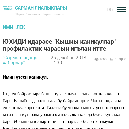
САРМАН ЯҢАЛЫКЛАРЫ
18+
"Сарман" газетасы - Сарман районы
ИМИНЛЕК
ЮХИДИ идарәсе "Кышкы каникуллар "
профилактик чарасын игълан итте
"Сарман: иң яңа
26 декабрь 2018 -
1660
0
0
хәбәрләр",
14:30
Имин үтсен каникул.
Яңа ел бәйрәмнәре башлануга санаулы гына көннәр калып
бара. Барыбыз да көтеп ала бу бәйрәмнәрне. Чөнки алда яңа
ел каникуллары көтә. Гадәттә бу чорда кышкы уен төрләренә
кызыгып күп бала урамга омтыла, яки кая да булса кунакка
бара. Ә кышкы юллар табигый шартлар белән катлаулана.
Кар-бураннар, бозлавык юллар, иртәнге һәм кичке