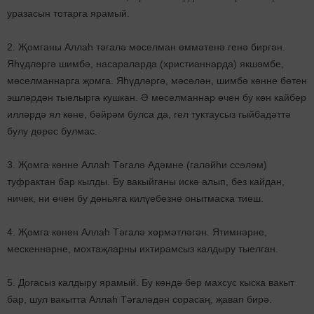
уразасын тотарга ярамый.
2. Җомганы Аллаһ тәгалә мөселман өммәтенә генә биргән.
Яһүдләргә шимбә, насараларда (христианнарда) якшәмбе,
мөселманнарга җомга. Яһүдләргә, мәсәлән, шимбә көнне бөтен
эшләрдән тыелырга кушкан. Ә мөселманнар өчен бу көн кайбер
илләрдә ял көне, бәйрәм булса да, гел туктаусыз гыйбадәттә
булу дөрес булмас.
3. Җомга көнне Аллаһ Тәгалә Адәмне (галәйһи ссәләм)
туфрактан бар кылды. Бу вакыйганы искә алып, без кайдан,
ничек, ни өчен бу дөньяга килүебезне онытмаска тиеш.
4. Җомга көнен Аллаһ Тәгалә хөрмәтләгән. Ятимнәрне,
мескеннәрне, мохтаҗларны ихтирамсыз калдыру тыелган.
5. Догасыз калдыру ярамый. Бу көндә бер махсус кыска вакыт
бар, шул вакытта Аллаһ Тәгаләдән сорасаң, җавап бирә.