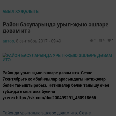
АВЫЛ ХУҖАЛЫГЫ
Район басуларында урып-җыю эшләре
дәвам итә
автор,
8 сентябрь 2017 - 09:49
2
0
0
Районда урып-җыю эшләре дәвам итә. Сезне
7сентябрьгә комбайнчылар арасындагы нәтиҗәләр
белән таныштырабыз. Нәтиҗәләр белән танышу өчен
түбәндәге сылтама буенча
үтегез:https://vk.com/doc200499291_450918665
Районда урып-җыю эшләре дәвам итә. Сезне