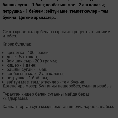
башлы суган - 1 баш; көнбагыш мае - 2 аш калагы;
петрушка - 1 бәйләм; зәйтүн мае, тәмләткечләр - тәм
буенча. Дөгене ярымәзер...
Сезгә креветкалар белән сырлы аш рецептын тәкъдим
итәбез.
Кирәк булалар:
креветка - 400 грамм;
дөге - ½ стакан;
йомшак сыр - 200 грамм;
кишер - 1 данә;
башлы суган - 1 баш;
көнбагыш мае - 2 аш калагы;
петрушка - 1 бәйләм;
зәйтүн мае, тәмләткечләр - тәм буенча.
Дөгене ярымәзер булганчы пешерәбез, суын агызабыз.
Туралган кишер белән суганны майда бераз
кыздырабыз.
Кайнап торган суга кыздырылган яшелчәләрне салабыз.