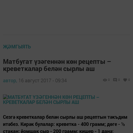
ҖӘМГЫЯТЬ
Матбугат үзәгеннән көн рецепты –
креветкалар белән сырлы аш
автор,
16 август 2017 - 09:34
0
0
0
Сезгә креветкалар белән сырлы аш рецептын тәкъдим
итәбез. Кирәк булалар: креветка - 400 грамм; дөге - ½
стакан; йомшак сыр - 200 грамм; кишер - 1 данә;