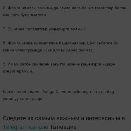
6. Җомга намазы вакытында сәүдә яисә башка гамәлләр белән
мәшгуль булу тыелган.
7. Бу көнне салаватсыз уздырырга ярамый.
8. Җомга көнне кыямәт көне башланаячак. Шул сәбәпле бу
көнне үлем турында искә алмау дөрес булмас.
9. Имам хөтбә сөйләгән вакытта икенче кешелэргә ишарә
итәргә ярамый.
http://intertat.tatar/din/omga-k-nne-m-selmanga-n-rs-eshl-rg-
yaramyy-sorau-avap/
Следите за самым важным и интересным в
Telegram-канале
Татмедиа