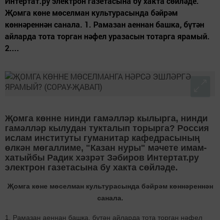
Интертат.ру электрон газетасына бу хакта сөйләде.
Җомга көне мөселман культурасында бәйрәм
көннәреннән санала. 1. Рамазан аеннан башка, бүтән
айларда тота торган нәфел уразасын тотарга ярамый.
2....
Җомга көнне нинди гамәлләр кылырга, нинди
гамәлләр кылудан тукталып торырга? Россия
ислам институты гуманитар кафедрасының
өлкән мөгаллиме, "Казан нуры" мәчете имам-
хатыйбы Радик хәзрәт Зәбиров Интертат.ру
электрон газетасына бу хакта сөйләде.
Җомга көне мөселман культурасында бәйрәм көннәреннән
санала.
1. Рамазан аеннан башка, бүтән айларда тота торган нәфел