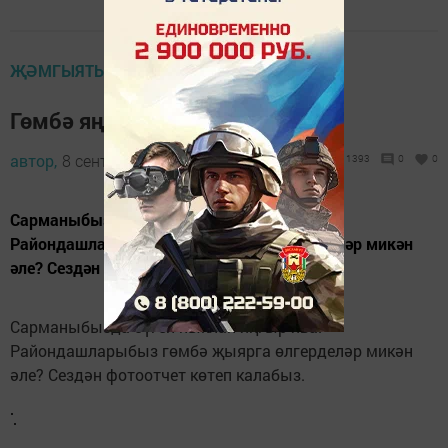
ҖӘМГЫЯТЬ
Гөмбә яңгырлары ява
автор,
8 сентябрь 2017 - 10:03
1393
0
0
Сарманыбызда бүген ныклап яңгыр ява.
Райондашларыбыз гөмбә җыярга өлгерделәр микән
әле? Сездән фотоотчет көтеп калабыз.
Сарманыбызда бүген ныклап яңгыр ява.
Райондашларыбыз гөмбә җыярга өлгерделәр микән
әле? Сездән фотоотчет көтеп калабыз.