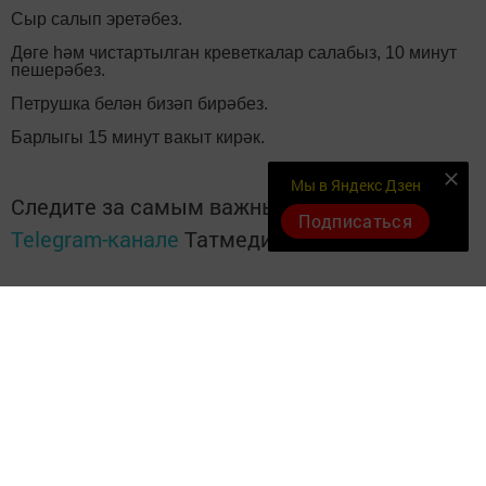
Сыр салып эретәбез.
Дөге һәм чистартылган креветкалар салабыз, 10 минут
пешерәбез.
Петрушка белән бизәп бирәбез.
Барлыгы 15 минут вакыт кирәк.
Мы в Яндекс Дзен
Следите за самым важным и интересным в
Подписаться
Telegram-канале
Татмедиа
Читайте новости Татарстана в
национальном мессенджере MАХ:
https://max.ru/tatmedia
Перейти на страницу новости