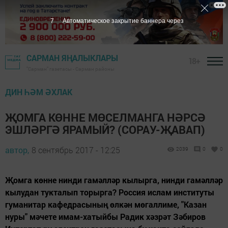
6
Автоматическое закрытие баннера через
САРМАН ЯҢАЛЫКЛАРЫ
18+
"Сарман" газетасы - Сарман районы
ДИН ҺӘМ ӘХЛАК
ҖОМГА КӨННЕ МӨСЕЛМАНГА НӘРСӘ
ЭШЛӘРГӘ ЯРАМЫЙ? (СОРАУ-ҖАВАП)
автор,
8 сентябрь 2017 - 12:25
2039
0
0
Җомга көнне нинди гамәлләр кылырга, нинди гамәлләр
кылудан тукталып торырга? Россия ислам институты
гуманитар кафедрасының өлкән мөгаллиме, "Казан
нуры" мәчете имам-хатыйбы Радик хәзрәт Зәбиров