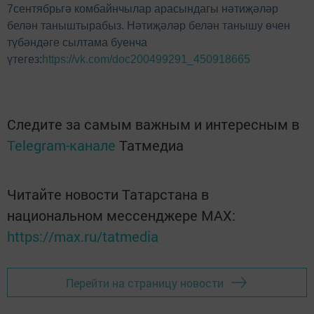
7сентябрьгә комбайнчылар арасындагы нәтиҗәләр
белән таныштырабыз. Нәтиҗәләр белән танышу өчен
түбәндәге сылтама буенча
үтегез:
https://vk.com/doc200499291_450918665
Следите за самым важным и интересным в
Telegram-канале
Татмедиа
Читайте новости Татарстана в
национальном мессенджере MАХ:
https://max.ru/tatmedia
Перейти на страницу новости