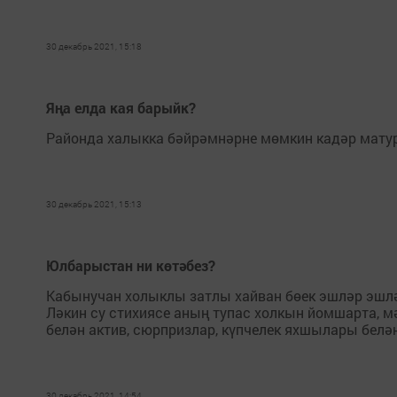
30 декабрь 2021, 15:18
Яңа елда кая барыйк?
Районда халыкка бәйрәмнәрне мөмкин кадәр матурр
30 декабрь 2021, 15:13
Юлбарыстан ни көтәбез?
Кабынучан холыклы затлы хайван бөек эшләр эшләү
Ләкин су стихиясе аның тупас холкын йомшарта, м
белән актив, сюрпризлар, күпчелек яхшылары белән
30 декабрь 2021, 14:54