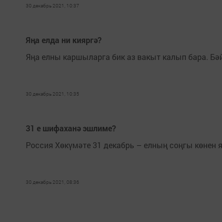
30 декабрь 2021, 10:37
Яңа елда ни кияргә?
Яңа елны каршыларга бик аз вакыт калып бара. Бә
30 декабрь 2021, 10:35
31 е шифаханә эшлиме?
Россия Хөкүмәте 31 декабрь – елның соңгы көнен я
30 декабрь 2021, 08:36