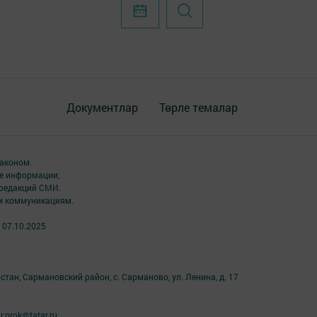
Документлар
Төрле темалар
аконом.
ме информации,
 редакций СМИ.
ым коммуникациям.
 07.10.2025
тан, Сармановский район, с. Сарманово, ул. Ленина, д. 17
prok@tatar.ru.