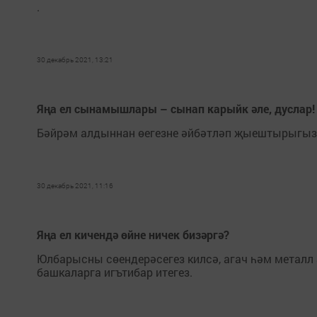
.
30 декабрь 2021, 13:21
Яңа ел сынамышлары – сынап карыйк әле, дуслар!
Бәйрәм алдыннан өегезне әйбәтләп җыештырыгыз
30 декабрь 2021, 11:16
Яңа ел кичендә өйне ничек бизәргә?
Юлбарысны сөендерәсегез килсә, агач һәм металл 
башкаларга игътибар итегез.