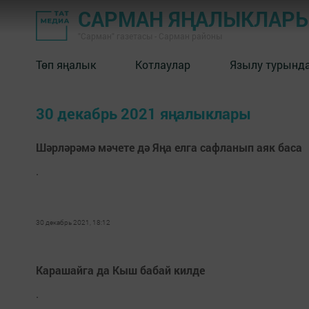
САРМАН ЯҢАЛЫКЛАР
"Сарман" газетасы - Сарман районы
Төп яңалык
Котлаулар
Язылу турынд
30 декабрь 2021 яңалыклары
Шәрләрәмә мәчете дә Яңа елга сафланып аяк баса
.
30 декабрь 2021, 18:12
Карашайга да Кыш бабай килде
.