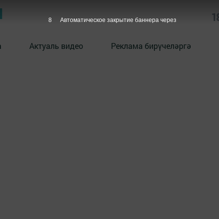
Ы
1
7
Автоматическое закрытие баннера через
а
Актуаль видео
Реклама бирүчеләргә