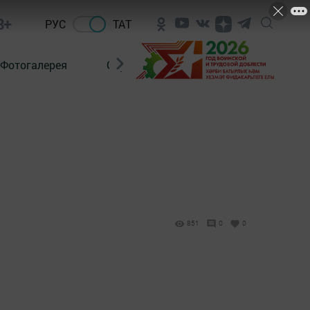
8+
РУС
ТАТ
Фотогалерея
Сораштыру
851
0
0