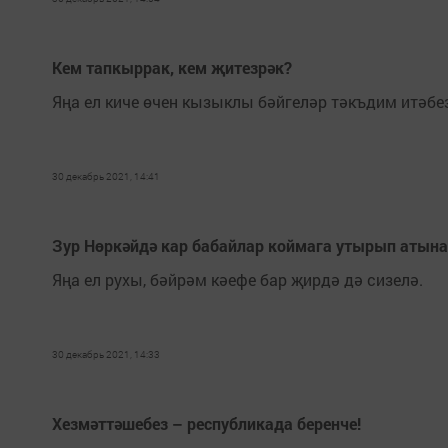
Кем тапкыррак, кем җитезрәк?
Яңа ел киче өчен кызыклы бәйгеләр тәкъдим итәбе
30 декабрь 2021, 14:41
Зур Нөркәйдә кар бабайлар коймага утырып атына
Яңа ел рухы, бәйрәм кәефе бар җирдә дә сизелә.
30 декабрь 2021, 14:33
Хезмәттәшебез – республикада беренче!