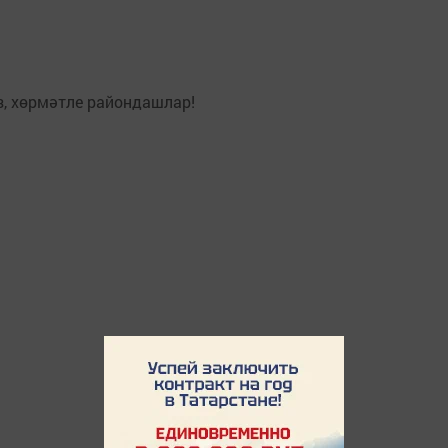
з, хөрмәтле райондашлар!