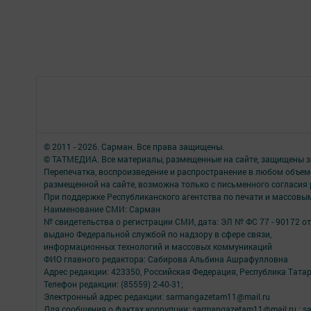
© 2011 - 2026. Сарман. Все права защищены.
© ТАТМЕДИА. Все материалы, размещенные на сайте, защищены з
Перепечатка, воспроизведение и распространение в любом объе
размещенной на сайте, возможна только с письменного согласия
При поддержке Республиканского агентства по печати и массов
Наименование СМИ: Сарман
№ свидетельства о регистрации СМИ, дата: ЭЛ № ФС 77 - 90172 от
выдано Федеральной службой по надзору в сфере связи,
информационных технологий и массовых коммуникаций
ФИО главного редактора: Сабирова Альбина Ашрафулловна
Адрес редакции: 423350, Российская Федерация, Республика Татарс
Телефон редакции: (85559) 2-40-31;
Электронный адрес редакции: sarmangazetam11@mail.ru
Для сообщения о фактах коррупции: sarmangazetam11@mail.ru ; sar.