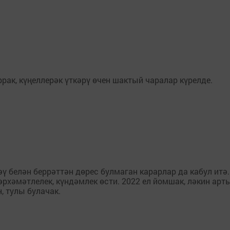
ак, күңеллерәк үткәрү өчен шактый чаралар күрелде.
 белән беррәттән дөрес булмаган карарлар да кабул итә.
әрхәмәтлелек, күндәмлек өсти. 2022 ел йомшак, ләкин арт
, тулы булачак.