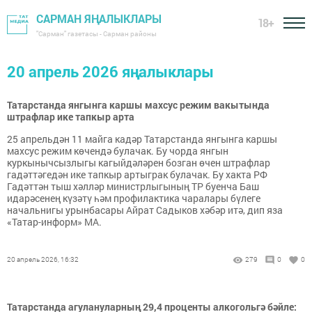
САРМАН ЯҢАЛЫКЛАРЫ
18+
"Сарман" газетасы - Сарман районы
20 апрель 2026 яңалыклары
Татарстанда янгынга каршы махсус режим вакытында
штрафлар ике тапкыр арта
25 апрельдән 11 майга кадәр Татарстанда янгынга каршы
махсус режим көчендә булачак. Бу чорда янгын
куркынычсызлыгы кагыйдәләрен бозган өчен штрафлар
гадәттәгедән ике тапкыр артыграк булачак. Бу хакта РФ
Гадәттән тыш хәлләр министрлыгының ТР буенча Баш
идарәсенең күзәтү һәм профилактика чаралары бүлеге
начальнигы урынбасары Айрат Садыков хәбәр итә, дип яза
«Татар-информ» МА.
20 апрель 2026, 16:32
279
0
0
Татарстанда агулануларның 29,4 проценты алкогольгә бәйле: