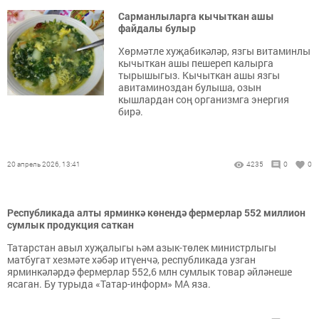
Сарманлыларга кычыткан ашы
файдалы булыр
Хөрмәтле хуҗабикәләр, язгы витаминлы
кычыткан ашы пешереп калырга
тырышыгыз. Кычыткан ашы язгы
авитаминоздан булыша, озын
кышлардан соң организмга энергия
бирә.
20 апрель 2026, 13:41
4235
0
0
Республикада алты ярминкә көнендә фермерлар 552 миллион
сумлык продукция саткан
Татарстан авыл хуҗалыгы һәм азык-төлек министрлыгы
матбугат хезмәте хәбәр итүенчә, республикада узган
ярминкәләрдә фермерлар 552,6 млн сумлык товар әйләнеше
ясаган. Бу турыда «Татар-информ» МА яза.