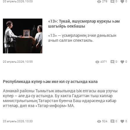
20 апрель 2026, 13:03
278
0
0
«13»: Тукай, яшүсмерләр куркуы һәм
шагыйрь оекбашы
«13» — үсмерләрнең эчке дөньясын
ачып салган спектакль.
20 апрель 2026, 10:55
4371
0
0
Республикада күпер һәм ике юл су астында кала
Азнакай районы Тымытык авылында Ык елгасы аша узучы
күпер – әле дә су астында. Бу хакта Гадәттән тыш хәлләр
министрлыгының Татарстан буенча Баш идарәсендә хәбәр
иттеләр, дип яза «Татар-информ» МА.
20 апрель 2026, 10:33
524
0
0