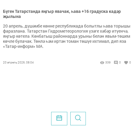
Бүген Татарстанда яңгыр явачак, һава +16 градуска кадәр
җылына
20 апрель, дүшәмбе көнне республикада болытлы һава торышы
фаразлана. Татарстан Гидрометеорология үзәге хәбәр итүенчә,
яңгыр көтелә. Көнбатыш районнарда урыны белән явым-төшем
көчле булачак. Төнлә һәм иртән томан төшүе ихтимал, дип яза
«Татар-информ» МА.
20 апрель 2026, 08:04
339
0
0