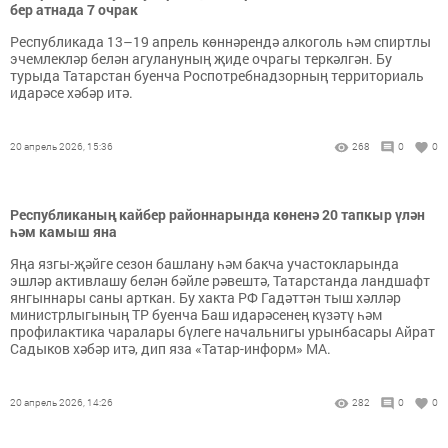
бер атнада 7 очрак
Республикада 13–19 апрель көннәрендә алкоголь һәм спиртлы
эчемлекләр белән агулануның җиде очрагы теркәлгән. Бу
турыда Татарстан буенча Роспотребнадзорның территориаль
идарәсе хәбәр итә.
20 апрель 2026, 15:36
268
0
0
Республиканың кайбер районнарында көненә 20 тапкыр үлән
һәм камыш яна
Яңа язгы-җәйге сезон башлану һәм бакча участокларында
эшләр активлашу белән бәйле рәвештә, Татарстанда ландшафт
янгыннары саны арткан. Бу хакта РФ Гадәттән тыш хәлләр
министрлыгының ТР буенча Баш идарәсенең күзәтү һәм
профилактика чаралары бүлеге начальнигы урынбасары Айрат
Садыков хәбәр итә, дип яза «Татар-информ» МА.
20 апрель 2026, 14:26
282
0
0