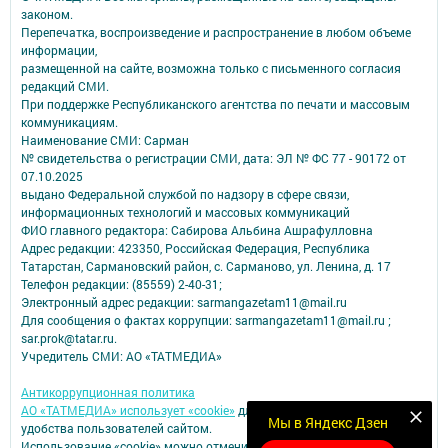
законом.
Перепечатка, воспроизведение и распространение в любом объеме
информации,
размещенной на сайте, возможна только с письменного согласия
редакций СМИ.
При поддержке Республиканского агентства по печати и массовым
коммуникациям.
Наименование СМИ: Сарман
№ свидетельства о регистрации СМИ, дата: ЭЛ № ФС 77 - 90172 от
07.10.2025
выдано Федеральной службой по надзору в сфере связи,
информационных технологий и массовых коммуникаций
ФИО главного редактора: Сабирова Альбина Ашрафулловна
Адрес редакции: 423350, Российская Федерация, Республика
Татарстан, Сармановский район, с. Сарманово, ул. Ленина, д. 17
Телефон редакции: (85559) 2-40-31;
Электронный адрес редакции: sarmangazetam11@mail.ru
Для сообщения о фактах коррупции: sarmangazetam11@mail.ru ;
sar.prok@tatar.ru.
Учредитель СМИ: АО «ТАТМЕДИА»
Антикоррупционная политика
АО «ТАТМЕДИА» использует «cookie»
для персонализации сервисов и
Мы в Яндекс Дзен
удобства пользователей сайтом.
Использование «cookie» можно отменить в настройках браузера.