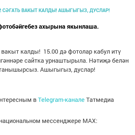
е фотобәйгебез ахырына якынлаша.
 вакыт калды! 15.00 дә фотолар кабул итү
лгәннәре сайтка урнаштырыла. Нәтиҗә белән
, танышырсыз. Ашыгыгыз, дуслар!
интересным в
Telegram-канале
Татмедиа
в национальном мессенджере MАХ: