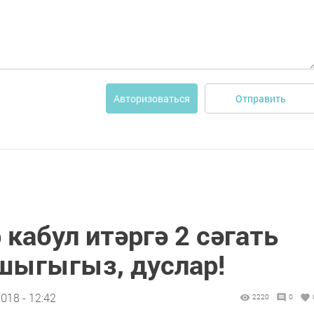
Отправить
Авторизоваться
 кабул итәргә 2 сәгать
шыгыгыз, дуслар!
018 - 12:42
2220
0