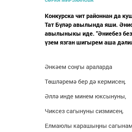
Конкурска чит районнан да к
Тат Бүләр авылында яши. Әни
авылыныкы иде. "Әниебез безн
үзем язган шигырем аша дәлилл
Әнкәем соңгы араларда
Төшләремә бер дә кермисең.
Әллә инде минем юксынуны,
Чиксез сагынуны сизмисең.
Елмаюлы карашыңны сагынам