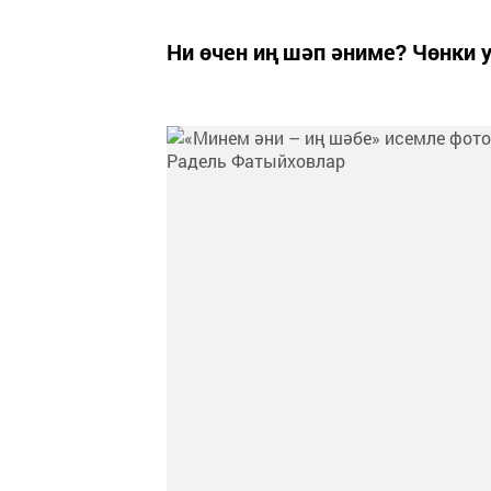
Ни өчен иң шәп әниме? Чөнки у