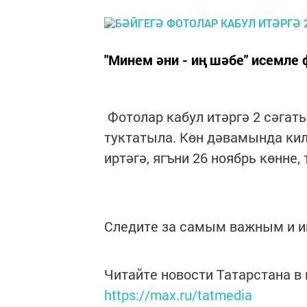
"Минем әни - иң шәбе" исемл
Фотолар кабул итәргә 2 сәгать
туктатыла. Көн дәвамында ки
иртәгә, ягъни 26 ноябрь көнне
Следите за самым важным и 
Читайте новости Татарстана 
https://max.ru/tatmedia