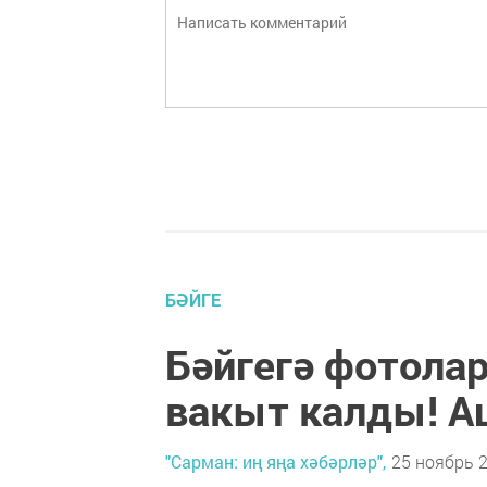
БӘЙГЕ
Бәйгегә фотолар
вакыт калды! А
"Сарман: иң яңа хәбәрләр",
25 ноябрь 2