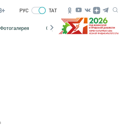
8+
РУС
ТАТ
Фотогалерея
Сораштыру
8