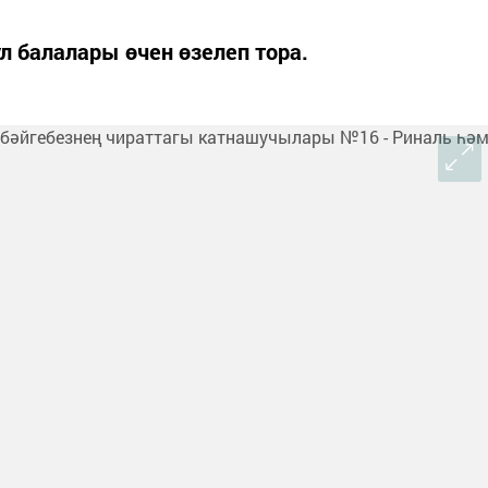
л балалары өчен өзелеп тора.