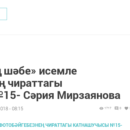
ң шәбе» исемле
ң чираттагы
15- Сәрия Мирзаянова
018 - 08:15
1717
0