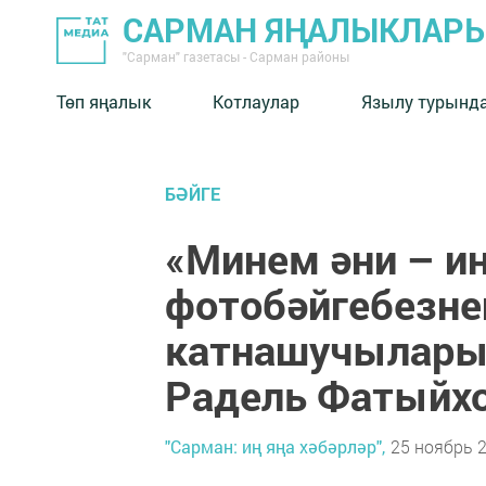
САРМАН ЯҢАЛЫКЛАР
"Сарман" газетасы - Сарман районы
Төп яңалык
Котлаулар
Язылу турынд
БӘЙГЕ
«Минем әни – и
фотобәйгебезне
катнашучылары
Радель Фатыйх
"Сарман: иң яңа хәбәрләр",
25 ноябрь 2