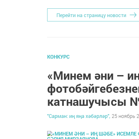
Перейти на страницу новости
КОНКУРС
«Минем әни – и
фотобәйгебезне
катнашучысы №
"Сарман: иң яңа хәбәрләр",
25 ноябрь 2