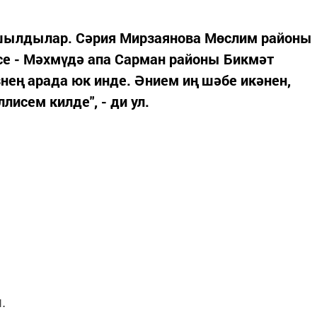
ушылдылар. Сәрия Мирзаянова Мөслим районы
се - Мәхмүдә апа Сарман районы Бикмәт
ең арада юк инде. Әнием иң шәбе икәнен,
исем килде", - ди ул.
.