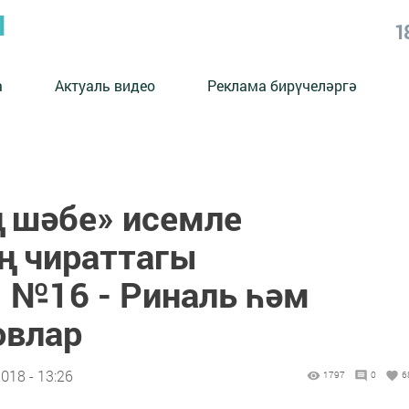
Ы
1
а
Актуаль видео
Реклама бирүчеләргә
ң шәбе» исемле
ң чираттагы
 №16 - Риналь һәм
овлар
018 - 13:26
1797
0
6