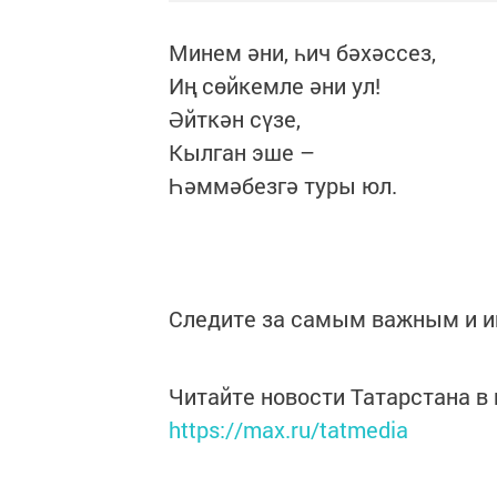
Минем әни, һич бәхәссез,
Иң сөйкемле әни ул!
Әйткән сүзе,
Кылган эше –
Һәммәбезгә туры юл.
Следите за самым важным и 
Читайте новости Татарстана 
https://max.ru/tatmedia