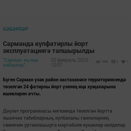
ХӘБӘРЛӘР
Сарманда күпфатирлы йорт
эксплуатациягә тапшырылды
"Сарман: иң яңа
20 февраль 2023 -
1699
0
1
хәбәрләр",
10:57
Бүген Сарман үзәк район хастаханәсе территориясендә
төзелгән 24 фатирлы йорт үзенең яңа хуҗаларына
ишекләрен ачты.
Дәүләт программасы нигезендә төзелгән йортта
яшәячәк табибларның, күпбалалы гаиләләрнең
сөенечен уртаклашырга мәртәбәле кунаклар килделәр.