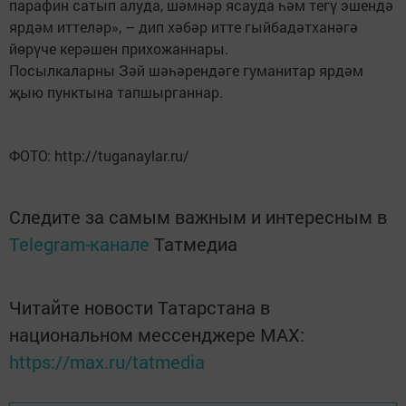
парафин сатып алуда, шәмнәр ясауда һәм тегү эшендә
ярдәм иттеләр», – дип хәбәр итте гыйбадәтханәгә
йөрүче керәшен прихожаннары.
Посылкаларны Зәй шәһәрендәге гуманитар ярдәм
җыю пунктына тапшырганнар.
ФОТО: http://tuganaylar.ru/
Следите за самым важным и интересным в
Telegram-канале
Татмедиа
Читайте новости Татарстана в
национальном мессенджере MАХ:
https://max.ru/tatmedia