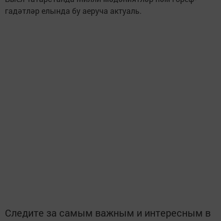
гадәтләр елында бу аеруча актуаль.
Следите за самым важным и интересным в