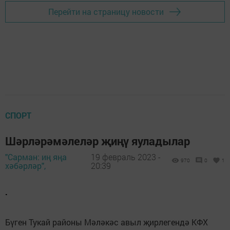
Перейти на страницу новости
СПОРТ
Шәрләрәмәлеләр җиңү яуладылар
"Сарман: иң яңа
19 февраль 2023 -
970
0
1
хәбәрләр",
20:39
.
Бүген Тукай районы Мәләкәс авыл җирлегендә КФХ