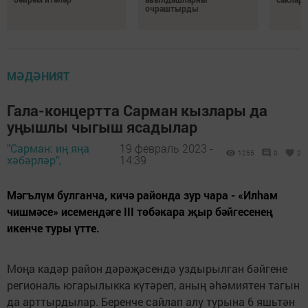
очраштырды
МӘДӘНИЯТ
Гала-концертта Сарман кызлары да
уңышлы чыгыш ясадылар
"Сарман: иң яңа
19 февраль 2023 -
1255
0
2
хәбәрләр",
14:39
Мәгълүм булганча, кичә районда зур чара - «Илhам
чишмәсе» исемендәге III төбәкара җыр бәйгесенең
икенче туры үтте.
Моңа кадәр район дәрәҗәсендә уздырылган бәйгене
региональ югарылыкка күтәреп, аның әhәмиятен тагын
да арттырдылар. Беренче сайлап алу турына 6 яшьтән