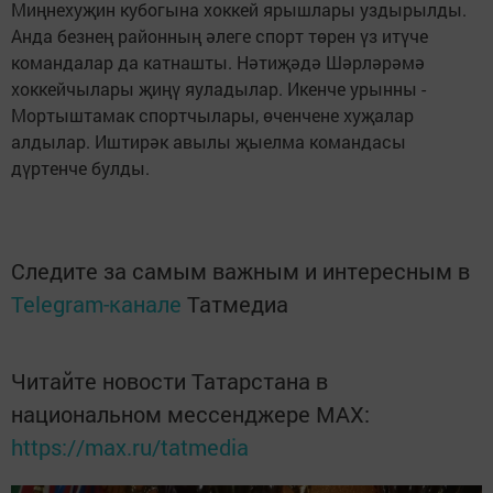
Миңнехуҗин кубогына хоккей ярышлары уздырылды.
Анда безнең районның әлеге спорт төрен үз итүче
командалар да катнашты. Нәтиҗәдә Шәрләрәмә
хоккейчылары җиңү яуладылар. Икенче урынны -
Мортыштамак спортчылары, өченчене хуҗалар
алдылар. Иштирәк авылы җыелма командасы
дүртенче булды.
Следите за самым важным и интересным в
Telegram-канале
Татмедиа
Читайте новости Татарстана в
национальном мессенджере MАХ:
https://max.ru/tatmedia