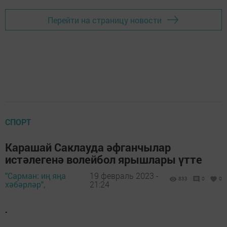
Перейти на страницу новости
СПОРТ
Карашай Саклауда әфганчылар
истәлегенә волейбол ярышлары үтте
"Сарман: иң яңа
19 февраль 2023 -
833
0
0
хәбәрләр",
21:24
.