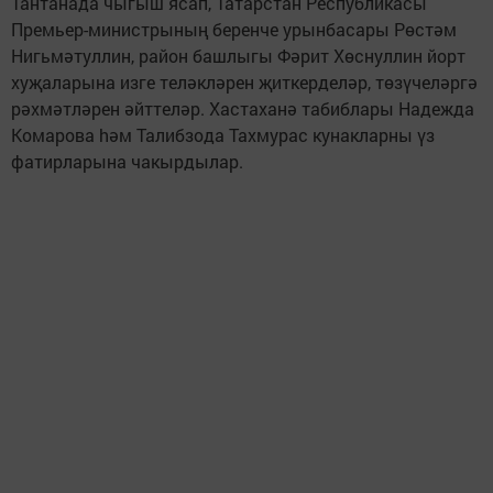
Тантанада чыгыш ясап, Татарстан Республикасы
Премьер-министрының беренче урынбасары Рөстәм
Нигьмәтуллин, район башлыгы Фәрит Хөснуллин йорт
хуҗаларына изге теләкләрен җиткерделәр, төзүчеләргә
рәхмәтләрен әйттеләр. Хастаханә табиблары Надежда
Комарова hәм Талибзода Тахмурас кунакларны үз
фатирларына чакырдылар.