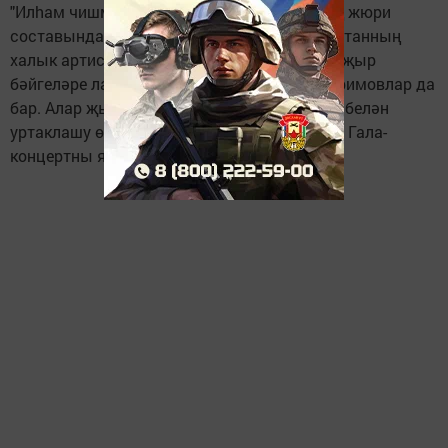
"Илhам чишмәсе" төбәкара җыр бәйгесенең жюри
составында безнең якташларыбыз - Татарстанның
халык артисты Зөhрә Шәрифуллина, татар җыр
бәйгеләре лауреатлары Алина hәм Азат Кәримовлар да
бар. Алар җырлау осталыклары тәҗрибәсе белән
уртаклашу өстенә матур чыгышлары белән Гала-
концертны ямьләделәр.