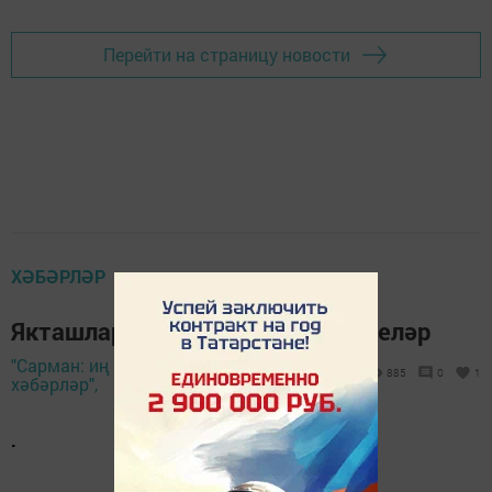
Перейти на страницу новости
ХӘБӘРЛӘР
Якташларыбыз бәйгене ямьләделәр
"Сарман: иң яңа
19 февраль 2023 -
885
0
1
хәбәрләр",
16:35
.