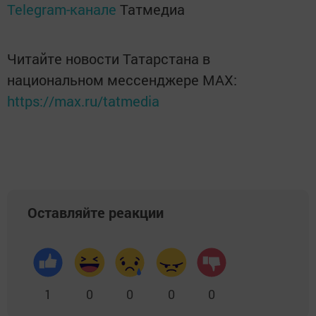
Telegram-канале
Татмедиа
Читайте новости Татарстана в
национальном мессенджере MАХ:
https://max.ru/tatmedia
Оставляйте реакции
1
0
0
0
0