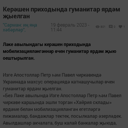
Керәшен приходында гуманитар ярдәм
җыелган
"Сарман: иң яңа
19 февраль 2023 -
801
0
1
хәбәрләр",
11:44
Ләке авылындагы керәшен приходында
мобилизацияләнгәннәр өчен гуманитар ярдәм җыю
оештырылган.
Изге Апостоллар Петр һәм Павел чиркәвендә
Украинада махсус операциядә катнашучылар өчен
гуманитар ярдәм җыелган.
«Без Ләке авылында Изге Апостоллар Петр һәм Павел
чиркәве каршында эшли торган «Хәйрия склады»
ярдәме белән мобилизацияләнгән егетләргә
пижамалар, бандажлар тектек, посылкалар әзерләдек.
Авылдашлар акчалата, буш калай банкалар җыюда,