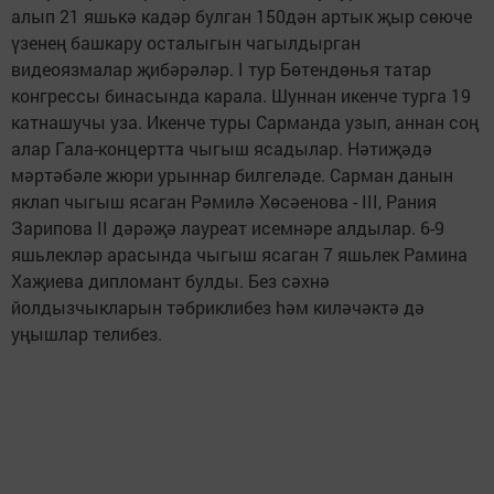
алып 21 яшькә кадәр булган 150дән артык җыр сөюче
үзенең башкару осталыгын чагылдырган
видеоязмалар җибәрәләр. I тур Бөтендөнья татар
конгрессы бинасында карала. Шуннан икенче турга 19
катнашучы уза. Икенче туры Сарманда узып, аннан соң
алар Гала-концертта чыгыш ясадылар. Нәтиҗәдә
мәртәбәле жюри урыннар билгеләде. Сарман данын
яклап чыгыш ясаган Рәмилә Хөсәенова - III, Рания
Зарипова II дәрәҗә лауреат исемнәре алдылар. 6-9
яшьлекләр арасында чыгыш ясаган 7 яшьлек Рамина
Хаҗиева дипломант булды. Без сәхнә
йолдызчыкларын тәбриклибез hәм киләчәктә дә
уңышлар телибез.