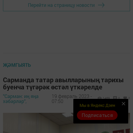
Перейти на страницу новости
ҖӘМГЫЯТЬ
Сарманда татар авылларының тарихы
буенча түгәрәк өстәл үткәрелде
"Сарман: иң яңа
19 февраль 2023 -
1469
0
2
хәбәрләр",
07:50
Мы в Яндекс Дзен
Подписаться