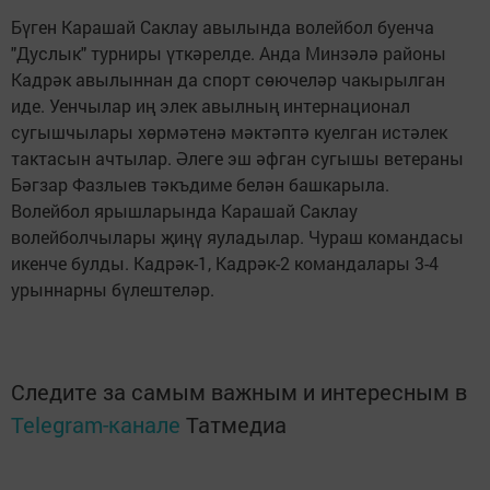
Бүген Карашай Саклау авылында волейбол буенча
"Дуслык" турниры үткәрелде. Анда Минзәлә районы
Кадрәк авылыннан да спорт сөючеләр чакырылган
иде. Уенчылар иң элек авылның интернационал
сугышчылары хөрмәтенә мәктәптә куелган истәлек
тактасын ачтылар. Әлеге эш әфган сугышы ветераны
Бәгзар Фазлыев тәкъдиме белән башкарыла.
Волейбол ярышларында Карашай Саклау
волейболчылары җиңү яуладылар. Чураш командасы
икенче булды. Кадрәк-1, Кадрәк-2 командалары 3-4
урыннарны бүлештеләр.
Следите за самым важным и интересным в
Telegram-канале
Татмедиа