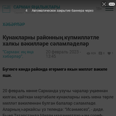
САРМАН ЯҢАЛЫКЛАРЫ
18+
3
Автоматическое закрытие баннера через
"Сарман" газетасы - Сарман районы
ХӘБӘРЛӘР
Кунакларны районның күпмилләтле
халкы вәкилләре сәламләделәр
"Сарман: иң яңа
20 февраль 2023 -
929
0
1
хәбәрләр",
13:45
Бүгенге көндә районда егермегә якын милләт вәкиле
яши.
20 февраль көнне Сарманда узучы чаралар уңаеннан
килгән, кайткан мәртәбәле кунакларны нәкъ менә төрле
милләт вәкиленнән булган балалар сәламләде.
Аларның һәркайсы үз телендә: “Исәнмесез”, - диде.
Быел Татарстанда Милли мәдәниятләр һәм гореф-