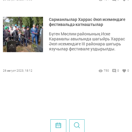
Сарманлылар Харрас Әюп исемендәге
фестивальдә катнаштылар
Бүген Мөслим районының Иске
Карамалы авылында шагыйрь Харрас
Әюп исемендәге III районара шигырь
язучылар фестивале уздырылды.
26 август 2023, 18:12
750
0
0