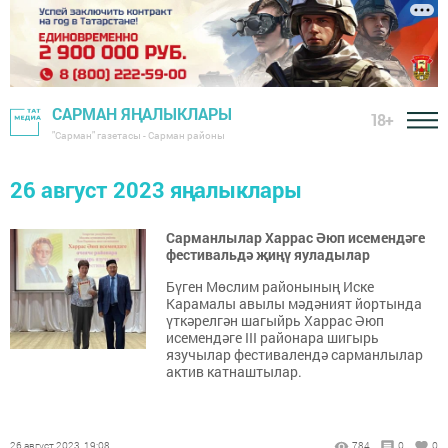
САРМАН ЯҢАЛЫКЛАРЫ
18+
"Сарман" газетасы - Сарман районы
26 август 2023 яңалыклары
Сарманлылар Харрас Әюп исемендәге
фестивальдә җиңү яуладылар
Бүген Мөслим районының Иске
Карамалы авылы мәдәният йортында
үткәрелгән шагыйрь Харрас Әюп
исемендәге III районара шигырь
язучылар фестивалендә сарманлылар
актив катнаштылар.
26 август 2023, 19:08
784
0
0