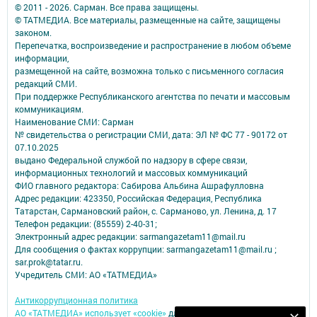
© 2011 - 2026. Сарман. Все права защищены.
© ТАТМЕДИА. Все материалы, размещенные на сайте, защищены
законом.
Перепечатка, воспроизведение и распространение в любом объеме
информации,
размещенной на сайте, возможна только с письменного согласия
редакций СМИ.
При поддержке Республиканского агентства по печати и массовым
коммуникациям.
Наименование СМИ: Сарман
№ свидетельства о регистрации СМИ, дата: ЭЛ № ФС 77 - 90172 от
07.10.2025
выдано Федеральной службой по надзору в сфере связи,
информационных технологий и массовых коммуникаций
ФИО главного редактора: Сабирова Альбина Ашрафулловна
Адрес редакции: 423350, Российская Федерация, Республика
Татарстан, Сармановский район, с. Сарманово, ул. Ленина, д. 17
Телефон редакции: (85559) 2-40-31;
Электронный адрес редакции: sarmangazetam11@mail.ru
Для сообщения о фактах коррупции: sarmangazetam11@mail.ru ;
sar.prok@tatar.ru.
Учредитель СМИ: АО «ТАТМЕДИА»
Антикоррупционная политика
АО «ТАТМЕДИА» использует «cookie»
для персонализации сервисов и