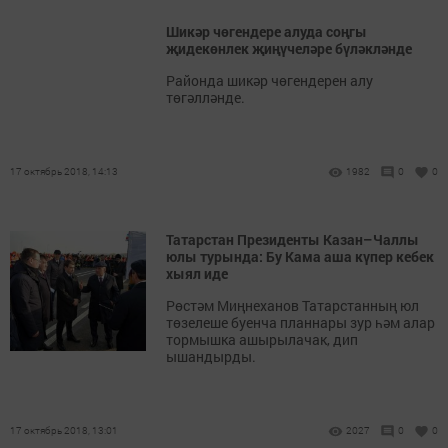
Шикәр чөгендере алуда соңгы
җидекөнлек җиңүчеләре бүләкләнде
Районда шикәр чөгендерен алу
төгәлләнде.
17 октябрь 2018, 14:13
1982
0
0
Татарстан Президенты Казан–Чаллы
юлы турында: Бу Кама аша күпер кебек
хыял иде
Рөстәм Миңнеханов Татарстанның юл
төзелеше буенча планнары зур һәм алар
тормышка ашырылачак, дип
ышандырды.
17 октябрь 2018, 13:01
2027
0
0