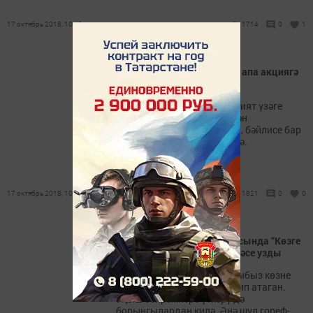
17 октябрь 2018, 10:49
1714
0
1
Сарманда яшәүче Гөлсинә апа акциягә
кушылды
Сарман мәгълүмат-мөхәррият үзәге
тарафыннан игълан ителгән
“Кайсыгызның кулы җылы, бәйлисе бар
йөрәкне” акциясе дәвам итә.
17 октябрь 2018, 10:39
1821
0
0
“Сандугач” балалар бакчасында “Көзге
муллык” дигән бәйрәм иртәсе узды
Элек-электән әби-бабаларыбыз көзне
байлык-муллык фасылы дип атаган.
Уңыш бәйрәмнәре үткәрү дә
борынгылардан килә. Әнә шул гореф-