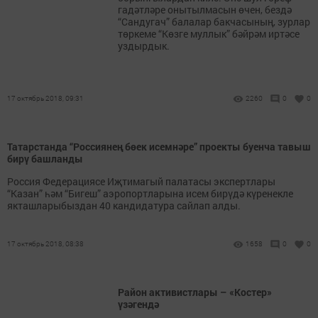
гадәтләре онытылмасын өчен, бездә
“Сандугач” балалар бакчасының, зурлар
төркеме “Көзге муллык” бәйрәм иртәсе
уздырдык.
17 октябрь 2018, 09:31
2260
0
0
Татарстанда “Россиянең бөек исемнәре” проекты буенча тавыш
бирү башланды
Россия Федерациясе Иҗтимагый палатасы экспертлары
“Казан” һәм “Бигеш” аэропортларына исем бирүдә күренекле
якташларыбыздан 40 кандидатура сайлап алды.
17 октябрь 2018, 08:38
1658
0
0
Район активистлары – «Костер»
үзәгендә