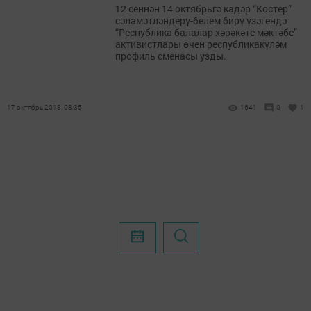
12 сеннән 14 октябрьгә кадәр “Костер”
сәламәтләндерү-белем бирү үзәгендә
“Республика балалар хәрәкәте мәктәбе”
активистлары өчен республикакүләм
профиль сменасы узды.
17 октябрь 2018, 08:35
1641
0
1