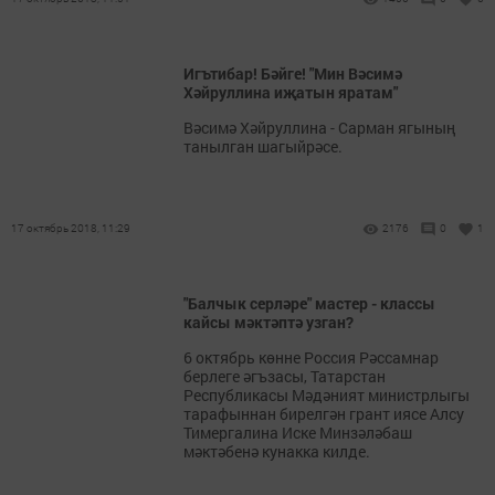
Игътибар! Бәйге! "Мин Вәсимә
Хәйруллина иҗатын яратам"
Вәсимә Хәйруллина - Сарман ягының
танылган шагыйрәсе.
17 октябрь 2018, 11:29
2176
0
1
"Балчык серләре" мастер - классы
кайсы мәктәптә узган?
6 октябрь көнне Россия Рәссамнар
берлеге әгъзасы, Татарстан
Республикасы Мәдәният министрлыгы
тарафыннан бирелгән грант иясе Алсу
Тимергалина Иске Минзәләбаш
мәктәбенә кунакка килде.