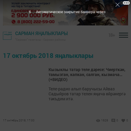
6
Автоматическое закрытие баннера через
САРМАН ЯҢАЛЫКЛАРЫ
18+
"Сарман" газетасы - Сарман районы
17 октябрь 2018 яңалыклары
Кызыклы татар теле дәресе: Чиерткән,
тамызган, капкан, салган, кызмача…
(+ВИДЕО)
Теле-радио алып баручысы Айваз
Садыйров татар телен яңача өйрәнергә
тәкъдим итә.
17 октябрь 2018, 17:00
1626
0
0