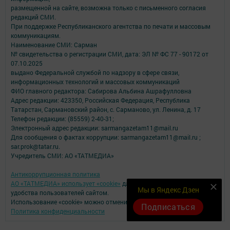
размещенной на сайте, возможна только с письменного согласия
редакций СМИ.
При поддержке Республиканского агентства по печати и массовым
коммуникациям.
Наименование СМИ: Сарман
№ свидетельства о регистрации СМИ, дата: ЭЛ № ФС 77 - 90172 от
07.10.2025
выдано Федеральной службой по надзору в сфере связи,
информационных технологий и массовых коммуникаций
ФИО главного редактора: Сабирова Альбина Ашрафулловна
Адрес редакции: 423350, Российская Федерация, Республика
Татарстан, Сармановский район, с. Сарманово, ул. Ленина, д. 17
Телефон редакции: (85559) 2-40-31;
Электронный адрес редакции: sarmangazetam11@mail.ru
Для сообщения о фактах коррупции: sarmangazetam11@mail.ru ;
sar.prok@tatar.ru.
Учредитель СМИ: АО «ТАТМЕДИА»
Антикоррупционная политика
АО «ТАТМЕДИА» использует «cookie»
для персонализации сервисов и
Мы в Яндекс Дзен
удобства пользователей сайтом.
Использование «cookie» можно отменить в настройках браузера.
Подписаться
Политика конфиденциальности