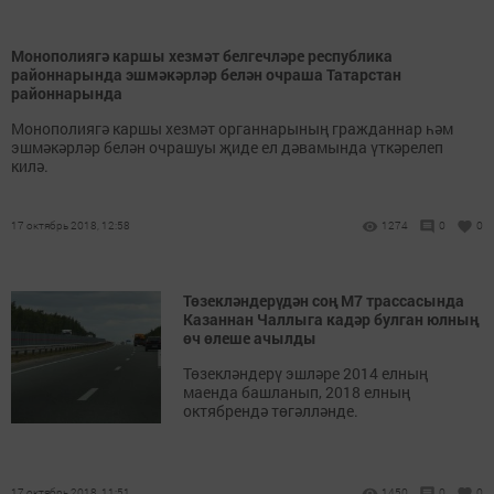
Монополиягә каршы хезмәт белгечләре республика
районнарында эшмәкәрләр белән очраша Татарстан
районнарында
Монополиягә каршы хезмәт органнарының гражданнар һәм
эшмәкәрләр белән очрашуы җиде ел дәвамында үткәрелеп
килә.
17 октябрь 2018, 12:58
1274
0
0
Төзекләндерүдән соң М7 трассасында
Казаннан Чаллыга кадәр булган юлның
өч өлеше ачылды
Төзекләндерү эшләре 2014 елның
маенда башланып, 2018 елның
октябрендә төгәлләнде.
17 октябрь 2018, 11:51
1450
0
0