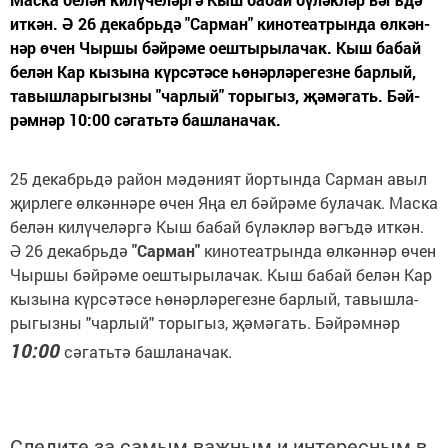
иткән. Ә 26 де­кабрь­дә "Сар­ман" ки­но­те­ат­рын­да өл­кән­
нәр өчен Чыршы бәй­рә­ме оеш­ты­ры­ла­чак. Кыш ба­бай
бе­лән Кар кы­зы­на күр­сә­тә­се һө­нәр­лә­ре­гез­не бар­лый,
та­выш­ла­ры­гыз­ны "чар­лый" то­ры­гыз, җә­мә­гать. Бәй­
рәмнәр 10:00 сә­гать­тә баш­ла­на­чак.
25 де­кабрь­дә район мәдәният йортында Сарман авыл
җирлеге өлкәннәре өчен Яңа ел бәйрәме булачак. Маска
белән килүчеләргә Кыш бабай бүләкләр вәгъдә иткән.
Ә 26 де­кабрь­дә
"Сар­ман"
ки­но­те­ат­рын­да өл­кән­нәр өчен
Чыршы бәй­рә­ме оеш­ты­ры­ла­чак. Кыш ба­бай бе­лән Кар
кы­зы­на күр­сә­тә­се һө­нәр­лә­ре­гез­не бар­лый, та­выш­ла­
ры­гыз­ны "чар­лый" то­ры­гыз, җә­мә­гать. Бәй­рәмнәр
10:00
сә­гать­тә баш­ла­на­чак.
Следите за самым важным и интересным в