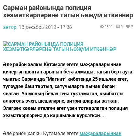
Сарман районында полиция
хезмәткәрләренә тагын һөҗүм иткәннәр
автор,
18 декабрь 2013 - 17:38
1966
0
0
Әле район халкы Күтәмәле егете маҗараларыннан
кичергән шоктан арынып бетә алмады, тагын бер гауга
чыкты: Сарманда "Магнит" кибетендә 25 яшьлек егет,
түләүдән баш тартып, сатучыларга пычак белән
янаган. Ул моның белән генә туктамаган, кыйбатлы
алкоголь эчеп, шешәләрне, витриналарны ваткан.
Элегрәк хөкем ителгән егет үзен тоткарлаган полиция
хезмәткәрләренә дә каршылык күрсәткән....
Әле район халкы Күтәмәле егете
маҗараларыннан