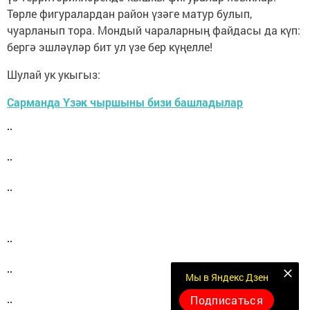
Төрле фигуралардан район үзәге матур булып,
чуарланып тора. Мондый чараларның файдасы да күп:
бергә эшләүләр бит ул үзе бер күңелле!
Шулай ук укыгыз:
Сарманда Үзәк чыршыны бизи башладылар
Мы в Яндекс Дзен
Подписаться