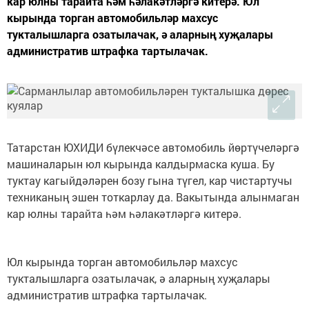
кар юлны тарайта һәм һәлакәтләргә китерә. Юл
кырында торган автомобильләр махсус
тукталышларга озатылачак, ә аларның хуҗалары
административ штрафка тартылачак.
Татарстан ЮХИДИ бүлекчәсе автомобиль йөртүчеләргә
машиналарын юл кырында калдырмаска куша. Бу
туктау кагыйдәләрен бозу гына түгел, кар чистартучы
техниканың эшен тоткарлау да. Вакытында алынмаган
кар юлны тарайта һәм һәлакәтләргә китерә.
Юл кырында торган автомобильләр махсус
тукталышларга озатылачак, ә аларның хуҗалары
административ штрафка тартылачак.