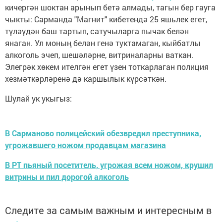
кичергән шоктан арынып бетә алмады, тагын бер гауга
чыкты: Сарманда "Магнит" кибетендә 25 яшьлек егет,
түләүдән баш тартып, сатучыларга пычак белән
янаган. Ул моның белән генә туктамаган, кыйбатлы
алкоголь эчеп, шешәләрне, витриналарны ваткан.
Элегрәк хөкем ителгән егет үзен тоткарлаган полиция
хезмәткәрләренә дә каршылык күрсәткән.
Шулай ук укыгыз:
В Сарманово полицейский обезвредил преступника,
угрожавшего ножом продавцам магазина
В РТ пьяный посетитель, угрожая всем ножом, крушил
витрины и пил дорогой алкоголь
Следите за самым важным и интересным в