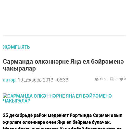
ҖӘМГЫЯТЬ
Сарманда өлкәннәрне Яңа ел бәйрәменә
чакыралар
автор,
19 декабрь 2013 - 06:33
1172
0
0
25 де­кабрь­дә район мәдәният йортында Сарман авыл
җирлеге өлкәннәре өчен Яңа ел бәйрәме булачак.
Маска белән килүчеләргә Кыш бабай бүләкләр вәгъдә