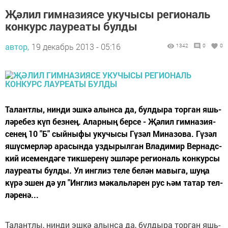
Җәлил гимназиясе укучысы региональ
конкурс лауреаты булды
автор,
19 декабрь 2013 - 05:16
1342
0
0
Та­лант­лы, нин­ди эш­кә алын­са да, бул­ды­ра тор­ган яшь­
лә­ре­без күп без­нең. Алар­ның бер­се - Җә­лил гим­на­зи­я­
се­нең 10 "Б" сый­ны­фы уку­чы­сы Гү­зәл Ми­на­зо­ва. Гү­зәл
яшүс­мер­ләр ара­сын­да уз­ды­рыл­ган Вла­ди­мир Вер­надс­
кий исе­мен­дә­ге тик­ше­ре­нү эш­лә­ре ре­ги­о­наль кон­кур­сы
лау­ре­а­ты бул­ды. Ул инг­лиз те­ле бе­лән ма­вы­га, шу­ңа
кү­рә эшен дә ул "Инг­лиз мә­каль­лә­рен рус һәм та­тар тел­
лә­ре­нә...
Та­лант­лы, нин­ди эш­кә алын­са да, бул­ды­ра тор­ган яшь­