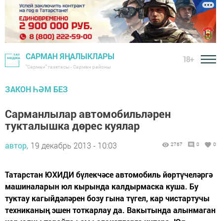
САРМАН ЯҢАЛЫКЛАРЫ
18+
"Сарман" газетасы - Сарман районы
ЗАКОН ҺӘМ БЕЗ
Сарманлылар автомобильләрен
тукталышка дөрес куялар
автор,
19 декабрь 2013 - 10:03
2767
0
0
Татарстан ЮХИДИ бүлекчәсе автомобиль йөртүчеләргә
машиналарын юл кырында калдырмаска куша. Бу
туктау кагыйдәләрен бозу гына түгел, кар чистартучы
техниканың эшен тоткарлау да. Вакытында алынмаган