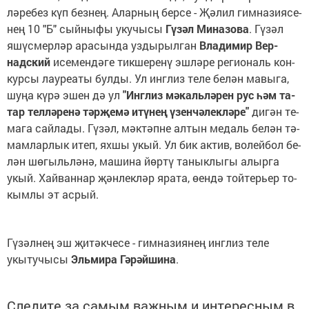
лә­ре­без күп без­нең. Алар­ның бер­се - Җә­лил гим­на­зи­я­се­
нең 10 "Б" сый­ны­фы уку­чы­сы
Гү­зәл Ми­на­зо­ва
. Гү­зәл
яшүс­мер­ләр ара­сын­да уз­ды­рыл­ган
Вла­ди­мир Вер­
надс­кий
исе­мен­дә­ге тик­ше­ре­нү эш­лә­ре ре­ги­о­наль кон­
кур­сы лау­ре­а­ты бул­ды. Ул инг­лиз те­ле бе­лән ма­вы­га,
шу­ңа кү­рә эшен дә ул
"Инг­лиз мә­каль­лә­рен рус һәм та­
тар тел­лә­ре­нә тәр­җе­мә итү­нең үзен­чә­лек­лә­ре"
ди­гән те­
ма­га сай­ла­ды. Гү­зәл, мәк­тәп­не ал­тын ме­даль бе­лән тә­
мам­лар­лык итеп, ях­шы укый. Ул бик ак­тив, во­лей­бол бе­
лән шө­гыль­лә­нә, ма­ши­на йөр­тү та­нык­лы­гы алыр­га
укый. Хай­ван­нар җән­лек­ләр яра­та, өен­дә той­терь­ер то­
кым­лы эт ас­рый.
Гүзәлнең эш җитәкчесе - гимназиянең инглиз теле
укытучысы
Эльмира Гәрәйшина
.
Следите за самым важным и интересным в