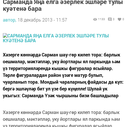
Сарманда Яңа елга әзерлек эшләре тулы
куәтенә бара
автор,
18 декабрь 2013 - 11:57
1133
0
0
Хәзерге көннәрдә Сарман шау-гөр килеп тора: барлык
оешмалар, мәктәпләр, уку йортлары ял паркында һәм
үз территорияләрендә кышкы фигуралар ясыйлар.
Төрле фигуралардан район үзәге матур булып,
чуарланып тора. Мондый чараларның файдасы да күп:
бергә эшләүләр бит ул үзе бер күңелле! Шулай ук
укыгыз: Сарманда Үзәк чыршыны бизи башладылар
Хәзерге көннәрдә Сарман шау-гөр килеп тора: барлык
оешмалар, мәктәпләр, уку йортлары ял паркында һәм
үз территорияләрендә кышкы фигуралар ясыйлар.