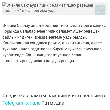
Өчөйле Саклау авыл мәдәният йортында җәйге каникул
чорында балалар өчен "Мин сәламәт яшәү рәвешен
сайлыйм" дигән исемдә әңгәмә уздырылды.
Киноэкраннан көндәлек режим, шәхси гигиена, дөрес
туклану, начар гадәтләргә бирешмәү кебек рәсемнәр
күрсәтелде. Соңыннан, төрле уеннар белән
аралаштырып, дискотека уздырылды.
Следите за самым важным и интересным в
Telegram-канале
Татмедиа