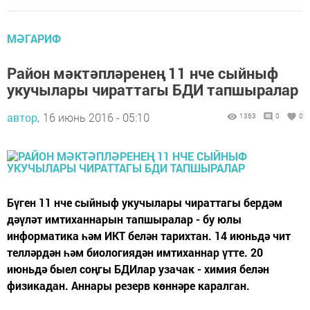
МӘГАРИФ
Район мәктәпләренең 11 нче сыйныф
укучылары чираттагы БДИ тапшыралар
автор,
16 июнь 2016 - 05:10
1363
0
0
Бүген 11 нче сыйныф укучылары чираттагы бердәм
дәүләт имтиханнарын тапшыралар - бу юлы
информатика һәм ИКТ белән тарихтан. 14 июньдә чит
телләрдән һәм биологиядән имтиханнар үтте. 20
июньдә быел соңгы БДИлар узачак - химия белән
физикадан. Аннары резерв көннәре каралган.