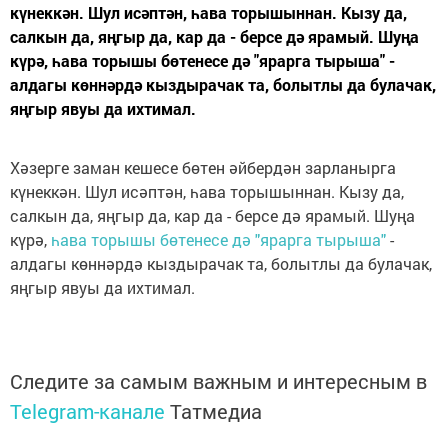
күнеккән. Шул исәптән, һава торышыннан. Кызу да,
салкын да, яңгыр да, кар да - берсе дә ярамый. Шуңа
күрә, һава торышы бөтенесе дә "ярарга тырыша" -
алдагы көннәрдә кыздырачак та, болытлы да булачак,
яңгыр явуы да ихтимал.
Хәзерге заман кешесе бөтен әйбердән зарланырга
күнеккән. Шул исәптән, һава торышыннан. Кызу да,
салкын да, яңгыр да, кар да - берсе дә ярамый. Шуңа
күрә,
һава торышы бөтенесе дә "ярарга тырыша"
-
алдагы көннәрдә кыздырачак та, болытлы да булачак,
яңгыр явуы да ихтимал.
Следите за самым важным и интересным в
Telegram-канале
Татмедиа