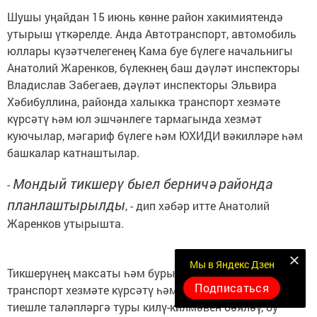
Шушы уңайдан 15 июнь көнне район хакимиятендә
утырыш үткәрелде. Анда Автотранспорт, автомобиль
юллары күзәтчелегенең Кама буе бүлеге начальнигы
Анатолий Жаренков, бүлекнең баш дәүләт инспекторы
Владислав Забегаев, дәүләт инспекторы Эльвира
Хәбибуллина, районда халыкка транспорт хезмәте
күрсәтү һәм юл эшчәнлеге тармагында хезмәт
куючылар, мәгариф бүлеге һәм ЮХИДИ вәкилләре һәм
башкалар катнаштылар.
Мондый тикшерү быел берничә районда
-
планлаштырылды
, - дип хәбәр итте Анатолий
Жаренков утырышта.
Мы в Яндекс Дзен
Тикшерүнең максаты һәм бурычлары - халыкка
Подписаться
транспорт хезмәте күрсәтү һәм юл эшчәнлегенең
тиешле таләпләргә туры килү-килмәвен бәяләү, бу