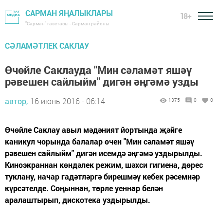
САРМАН ЯҢАЛЫКЛАРЫ
18+
"Сарман" газетасы - Сарман районы
СӘЛАМӘТЛЕК САКЛАУ
Өчөйле Саклауда "Мин сәламәт яшәү
рәвешен сайлыйм" дигән әңгәмә узды
автор,
16 июнь 2016 - 06:14
1375
0
0
Өчөйле Саклау авыл мәдәният йортында җәйге
каникул чорында балалар өчен "Мин сәламәт яшәү
рәвешен сайлыйм" дигән исемдә әңгәмә уздырылды.
Киноэкраннан көндәлек режим, шәхси гигиена, дөрес
туклану, начар гадәтләргә бирешмәү кебек рәсемнәр
күрсәтелде. Соңыннан, төрле уеннар белән
аралаштырып, дискотека уздырылды.