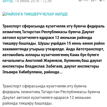
автор,
15 июнь 2016 - 12:36
1306
0
0
Транспорт сферасында күзәтчелек итү буенча федераль
хезмәтнең Татарстан Республикасы буенча Дәүләт
автоюл күзәтчелеге идарәсе 12 июньнән районда
тикшерү башлады. Шушы уңайдан 15 июнь көнне район
хакимиятендә утырыш үткәрелде. Анда Автотранспорт,
автомобиль юллары күзәтчелегенең Кама буе бүлеге
начальнигы Анатолий Жаренков, бүлекнең баш дәүләт
инспекторы Владислав Забегаев, дәүләт инспекторы
Эльвира Хәбибуллина, районда...
Транспорт сферасында күзәтчелек итү буенча
федераль хезмәтнең Татарстан Республикасы буенча
Дәүләт автоюл күзәтчелеге идарәсе 12 июньнән
районда тикшерү башлады.