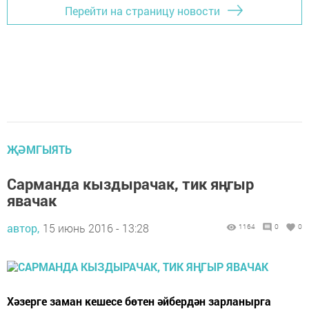
Перейти на страницу новости
ҖӘМГЫЯТЬ
Сарманда кыздырачак, тик яңгыр
явачак
автор,
15 июнь 2016 - 13:28
1164
0
0
Хәзерге заман кешесе бөтен әйбердән зарланырга