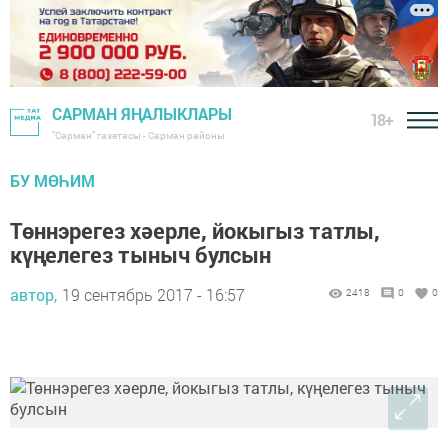
САРМАН ЯҢАЛЫКЛАРЫ
18+
"Сарман" газетасы - Сарман районы
БУ МӨҺИМ
Төннэрегез хәерле, йокыгыз татлы,
күңелегез тыныч булсын
автор,
19 сентябрь 2017 - 16:57
2418
0
0