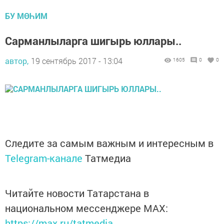
БУ МӨҺИМ
Сарманлыларга шигырь юллары..
автор,
19 сентябрь 2017 - 13:04
1605
0
0
Следите за самым важным и интересным в
Telegram-канале
Татмедиа
Читайте новости Татарстана в
национальном мессенджере MАХ:
https://max.ru/tatmedia