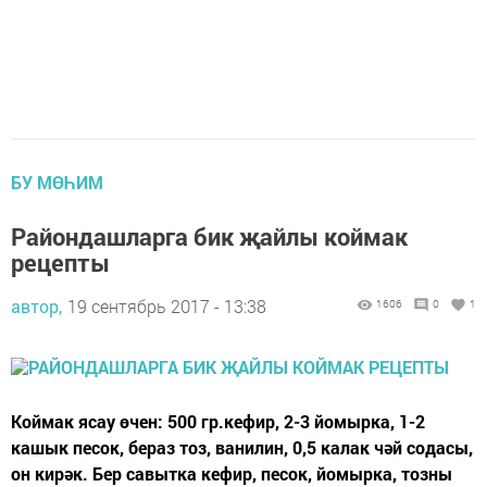
БУ МӨҺИМ
Райондашларга бик җайлы коймак
рецепты
автор,
19 сентябрь 2017 - 13:38
1606
0
1
Коймак ясау өчен: 500 гр.кефир, 2-3 йомырка, 1-2
кашык песок, бераз тоз, ванилин, 0,5 калак чәй содасы,
он кирәк. Бер савытка кефир, песок, йомырка, тозны