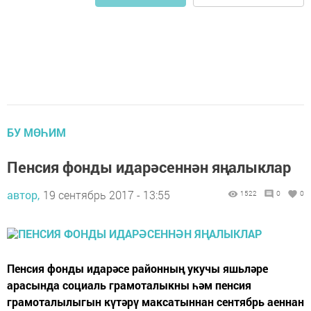
БУ МӨҺИМ
Пенсия фонды идарәсеннән яңалыклар
автор,
19 сентябрь 2017 - 13:55
1522
0
0
Пенсия фонды идарәсе районның укучы яшьләре
арасында социаль грамоталыкны һәм пенсия
грамоталылыгын күтәрү максатыннан сентябрь аеннан