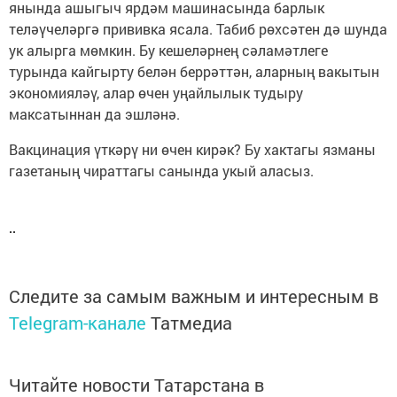
янында ашыгыч ярдәм машинасында барлык
теләүчеләргә прививка ясала. Табиб рөхсәтен дә шунда
ук алырга мөмкин. Бу кешеләрнең сәламәтлеге
турында кайгырту белән беррәттән, аларның вакытын
экономияләү, алар өчен уңайлылык тудыру
максатыннан да эшләнә.
Вакцинация үткәрү ни өчен кирәк? Бу хактагы язманы
газетаның чираттагы санында укый аласыз.
Следите за самым важным и интересным в
Telegram-канале
Татмедиа
Читайте новости Татарстана в