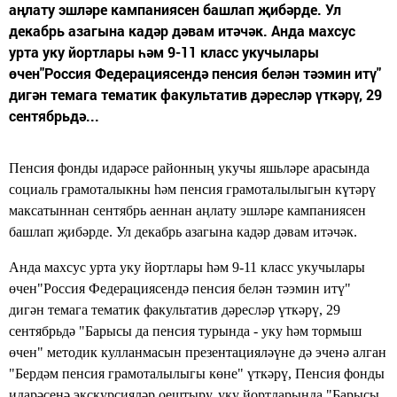
аңлату эшләре кампаниясен башлап җибәрде. Ул
декабрь азагына кадәр дәвам итәчәк. Анда махсус
урта уку йортлары һәм 9-11 класс укучылары
өчен"Россия Федерациясендә пенсия белән тәэмин итү"
дигән темага тематик факультатив дәресләр үткәрү, 29
сентябрьдә...
Пенсия фонды идарәсе районның укучы яшьләре арасында
социаль грамоталыкны һәм пенсия грамоталылыгын күтәрү
максатыннан сентябрь аеннан аңлату эшләре кампаниясен
башлап җибәрде. Ул декабрь азагына кадәр дәвам итәчәк.
Анда махсус урта уку йортлары һәм 9-11 класс укучылары
өчен"Россия Федерациясендә пенсия белән тәэмин итү"
дигән темага тематик факультатив дәресләр үткәрү, 29
сентябрьдә "Барысы да пенсия турында - уку һәм тормыш
өчен" методик кулланмасын презентацияләүне дә эченә алган
"Бердәм пенсия грамоталылыгы көне" үткәрү, Пенсия фонды
идарәсенә экскурсияләр оештыру, уку йортларында "Барысы