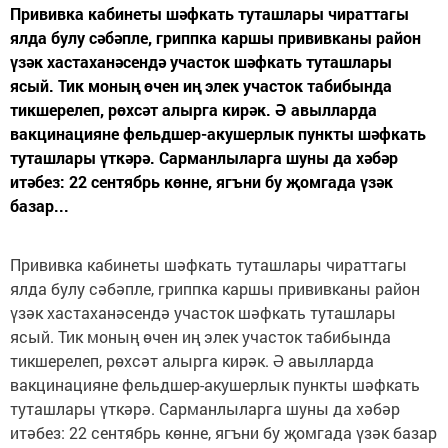
Прививка кабинеты шәфкать туташлары чираттагы
ялда булу сәбәпле, гриппка каршы прививканы район
үзәк хастаханәсендә участок шәфкать туташлары
ясый. Тик моның өчен иң элек участок табибында
тикшерелеп, рөхсәт алырга кирәк. Ә авылларда
вакцинацияне фельдшер-акушерлык пункты шәфкать
туташлары үткәрә. Сарманлыларга шуны да хәбәр
итәбез: 22 сентябрь көнне, ягъни бу җомгада үзәк
базар...
Прививка кабинеты шәфкать туташлары чираттагы
ялда булу сәбәпле, гриппка каршы прививканы район
үзәк хастаханәсендә участок шәфкать туташлары
ясый. Тик моның өчен иң элек участок табибында
тикшерелеп, рөхсәт алырга кирәк. Ә авылларда
вакцинацияне фельдшер-акушерлык пункты шәфкать
туташлары үткәрә. Сарманлыларга шуны да хәбәр
итәбез: 22 сентябрь көнне, ягъни бу җомгада үзәк базар