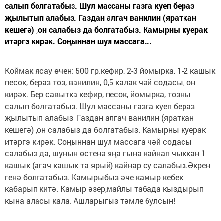
салып болгатабыз. Шул массаны газга куеп бераз
җылытып алабыз. Газдан алгач ванилин (яраткан
кешегә) ,он салабыз да болгатабыз. Камырны куерак
итәргэ кирәк. Соңыннан шул массага...
Коймак ясау өчен: 500 гр.кефир, 2-3 йомырка, 1-2 кашык
песок, бераз тоз, ванилин, 0,5 калак чәй содасы, он
кирәк. Бер савытка кефир, песок, йомырка, тозны
салып болгатабыз. Шул массаны газга куеп бераз
җылытып алабыз. Газдан алгач ванилин (яраткан
кешегә) ,он салабыз да болгатабыз. Камырны куерак
итәргэ кирәк. Соңыннан шул массага чәй содасы
салабыз да, шунын өстенә яңа гына кайнап чыккан 1
кашык (агач кашык та ярый) кайнар су салабыз.Әкрен
генә болгатабыз. Камырыбыз әче камыр кебек
кабарып китә. Камыр әзер,майлы табада кыздырып
кына аласы кала. Ашларыгыз тәмле булсын!