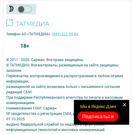
Телефон АО «ТАТМЕДИА»:
(843) 222 09 84
18+
© 2011 - 2026. Сарман. Все права защищены.
© ТАТМЕДИА. Все материалы, размещенные на сайте, защищены
законом.
Перепечатка, воспроизведение и распространение в любом объеме
информации,
размещенной на сайте, возможна только с письменного согласия
редакций СМИ.
При поддержке Республиканского агентства по печати и массовым
коммуникациям.
Мы в Яндекс Дзен
Наименование СМИ: Сарман
№ свидетельства о регистрации СМИ, дата: ЭЛ № ФС 77 - 90172 от
Подписаться
07.10.2025
выдано Федеральной службой по надзору в сфере связи,
информационных технологий и массовых коммуникаций