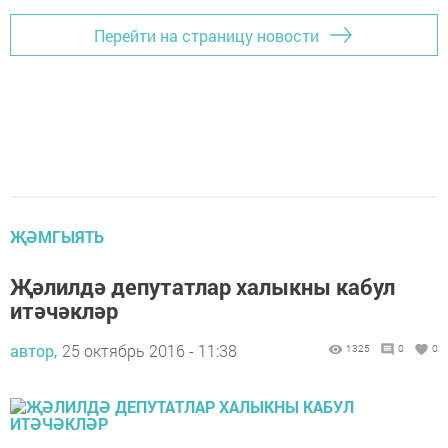
Перейти на страницу новости
ҖӘМГЫЯТЬ
Җәлилдә депутатлар халыкны кабул
итәчәкләр
автор,
25 октябрь 2016 - 11:38
1325
0
0