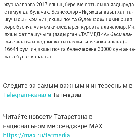
жур­нал­лар­га 2017 ел­ның бе­рен­че яр­ты­сы­на яз­ды­ру­да
сти­мул да бу­ла­чак. Без­не­ке­ләр «Иң ях­шы авыл хат та­
шу­чы­сы» һәм «Иң ях­шы поч­та бү­лек­чә­се» но­ми­на­ци­я­
лә­ре бу­ен­ча үз мөм­кин­лек­лә­рен күр­сә­тә ала­чак­лар. Иң
ях­шы хат та­шу­чы­га (яз­дыр­ган «ТАТ­МЕ­ДИ­А» бас­ма­ла­
ры са­ны һәм под­пис­ка ты­гыз­лы­гы исәп­кә алы­на) -
16644 сум, иң ях­шы поч­та бү­лек­чә­се­нә 30000 сум ак­ча­
ла­та бү­ләк ка­ра­л­ган.
Следите за самым важным и интересным в
Telegram-канале
Татмедиа
Читайте новости Татарстана в
национальном мессенджере MАХ:
https://max.ru/tatmedia