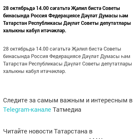
28 октябрьдә 14.00 сәгатьтә Җәлил бистә Советы
бинасында Россия Федерациясе Дәүләт Думасы һәм
Татарстан Республикасы Дәүләт Советы депутатлары
халыкны кабул итәчәкләр.
28 октябрьдә 14.00 сәгатьтә Җәлил бистә Советы
бинасында Россия Федерациясе Дәүләт Думасы һәм
Татарстан Республикасы Дәүләт Советы депутатлары
халыкны кабул итәчәкләр.
Следите за самым важным и интересным в
Telegram-канале
Татмедиа
Читайте новости Татарстана в