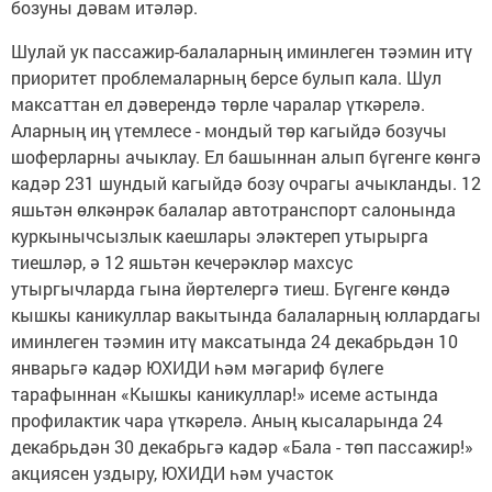
бозуны дәвам итәләр.
Шулай ук пассажир-балаларның иминлеген тәэмин итү
приоритет проблемаларның берсе булып кала. Шул
максаттан ел дәверендә төрле чаралар үткәрелә.
Аларның иң үтемлесе - мондый төр кагыйдә бозучы
шоферларны ачыклау. Ел башыннан алып бүгенге көнгә
кадәр 231 шундый кагыйдә бозу очрагы ачыкланды. 12
яшьтән өлкәнрәк балалар автотранспорт салонында
куркынычсызлык каешлары эләктереп утырырга
тиешләр, ә 12 яшьтән кечерәкләр махсус
утыргычларда гына йөртелергә тиеш. Бүгенге көндә
кышкы каникуллар вакытында балаларның юллардагы
иминлеген тәэмин итү максатында 24 декабрьдән 10
январьгә кадәр ЮХИДИ һәм мәгариф бүлеге
тарафыннан «Кышкы каникуллар!» исеме астында
профилактик чара үткәрелә. Аның кысаларында 24
декабрьдән 30 декабрьгә кадәр «Бала - төп пассажир!»
акциясен уздыру, ЮХИДИ һәм участок