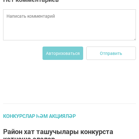
Отправить
Авторизоваться
КОНКУРСЛАР ҺӘМ АКЦИЯЛӘР
Район хат ташучылары конкурста
катнаша алалар