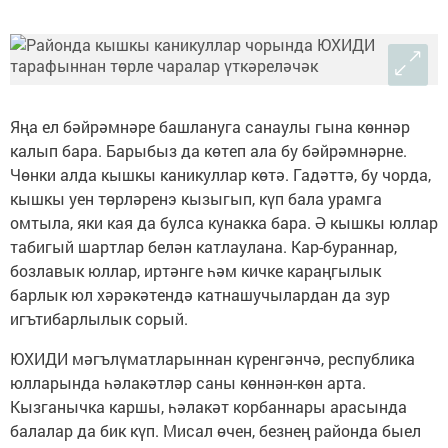
Яңа ел бәйрәмнәре башлануга санаулы гына көннәр
калып бара. Барыбыз да көтеп ала бу бәйрәмнәрне.
Чөнки алда кышкы каникуллар көтә. Гадәттә, бу чорда,
кышкы уен төрләренэ кызыгып, күп бала урамга
омтыла, яки кая да булса кунакка бара. Ә кышкы юллар
табигый шартлар белән катлаулана. Кар-бураннар,
бозлавык юллар, иртәнге һәм кичке караңгылык
барлык юл хәрәкәтендә катнашучылардан да зур
игътибарлылык сорый.
ЮХИДИ мәгълүматларыннан күренгәнчә, республика
юлларында һәлакәтләр саны көннән-көн арта.
Кызганычка каршы, һәлакәт корбаннары арасында
балалар да бик күп. Мисал өчен, безнең районда быел