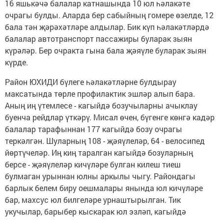
16 яшькәчә балалар катнашында 10 юл һәлакәте
очрагы булды. Аларда бер сабыйның гомере өзелде, 12
бала тән җәрәхәтләре алдылар. Бик күп һәлакәтләрдә
балалар автотранспорт пассажиры буларак зыян
күрәләр. Бер очракта гына бала җәяүле буларак зыян
күрде.
Район ЮХИДИ бүлеге һәлакәтләрне булдырау
максатында төрле профилактик эшләр алып бара.
Аның иң үтемлесе - кагыйдә бозучыларны ачыклау
буенча рейдлар үткәрү. Мисал өчен, бүгенге көнгә кадәр
балалар тарафыннан 177 кагыйдә бозу очрагы
теркәлгән. Шуларның 108 - җәяүлеләр, 64 - велосипед
йөртүчеләр. Иң киң таралган кагыйдә бозуларның
берсе - җәяүлеләр кичүләре булган килеш тиеш
булмаган урыннан юлны аркылы чыгу. Райондагы
барлык белем биру оешмалары янында юл кичүләре
бар, махсус юл билгеләре урнаштырылган. Тик
укучылар, барыбер кыскарак юл эзләп, кагыйдә