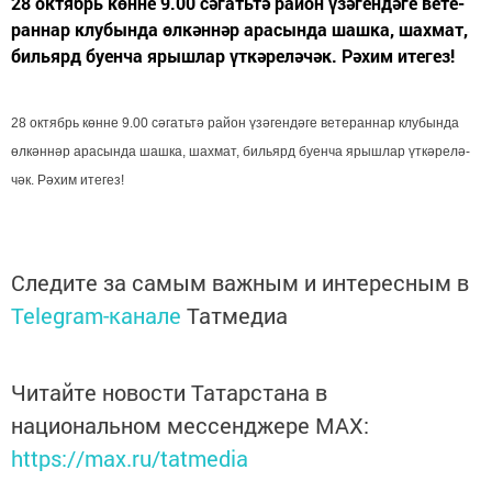
28 ок­тябрь көн­не 9.00 сә­гать­тә ра­йон үзә­ген­дә­ге ве­те­
ран­нар клу­бын­да өл­кән­нәр ара­сын­да шаш­ка, шах­мат,
биль­ярд бу­ен­ча ярыш­лар үт­кә­ре­лә­чәк. Рә­хим ите­гез!
28 ок­тябрь көн­не 9.00 сә­гать­тә ра­йон үзә­ген­дә­ге ве­те­ран­нар клу­бын­да
өл­кән­нәр ара­сын­да шаш­ка, шах­мат, биль­ярд бу­ен­ча ярыш­лар үт­кә­ре­лә­
чәк. Рә­хим ите­гез!
Следите за самым важным и интересным в
Telegram-канале
Татмедиа
Читайте новости Татарстана в
национальном мессенджере MАХ:
https://max.ru/tatmedia