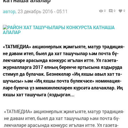
автор,
23 декабрь 2016 - 05:11
0
0
0
«ТАТ­МЕ­ДИ­А» ак­ци­о­нер­лык җәм­гы­я­те, ма­тур тра­ди­ци­я­
не дә­вам итеп, бы­ел да хат та­шу­чы­лар һәм поч­та бү­
лек­чә­лә­ре ара­сын­да кон­курс игъ­лан ит­те. Ул га­зе­та-
жур­нал­лар­га 2017 ел­ның бе­рен­че яр­ты­сы­на яз­ды­ру­да
сти­мул да бу­ла­чак. Без­не­ке­ләр «Иң ях­шы авыл хат та­
шу­чы­сы» һәм «Иң ях­шы поч­та бү­лек­чә­се» но­ми­на­ци­я­
лә­ре бу­ен­ча үз мөм­кин­лек­лә­рен күр­сә­тә ала­чак­лар. Иң
ях­шы хат та­шу­чы­га (яз­дыр­ган...
«ТАТ­МЕ­ДИ­А» ак­ци­о­нер­лык җәм­гы­я­те, ма­тур тра­ди­ци­я­
не дә­вам итеп, бы­ел да хат та­шу­чы­лар һәм поч­та бү­
лек­чә­лә­ре ара­сын­да кон­курс игъ­лан ит­те. Ул га­зе­та-