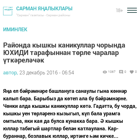
САРМАН ЯҢАЛЫКЛАРЫ
18+
"Сарман" газетасы - Сарман районы
ИМИНЛЕК
Районда кышкы каникуллар чорында
ЮХИДИ тарафыннан төрле чаралар
үткәреләчәк
автор,
23 декабрь 2016 - 06:54
1067
0
0
Яңа ел бәйрәмнәре башлануга санаулы гына көннәр
калып бара. Барыбыз да көтеп ала бу бәйрәмнәрне.
Чөнки алда кышкы каникуллар көтә. Гадәттә, бу чорда,
кышкы уен төрләренэ кызыгып, күп бала урамга
омтыла, яки кая да булса кунакка бара. Ә кышкы
юллар табигый шартлар белән катлаулана. Кар-
бураннар, бозлавык юллар, иртәнге һәм кичке...