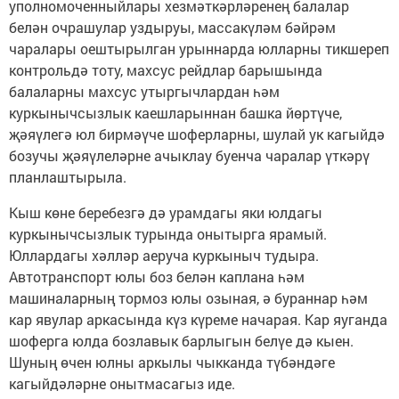
уполномоченныйлары хезмәткәрләренең балалар
белән очрашулар уздыруы, массакүләм бәйрәм
чаралары оештырылган урыннарда юлларны тикшереп
контрольдә тоту, махсус рейдлар барышында
балаларны махсус утыргычлардан һәм
куркынычсызлык каешларыннан башка йөртүче,
җәяүлегә юл бирмәүче шоферларны, шулай ук кагыйдә
бозучы җәяүлеләрне ачыклау буенча чаралар үткәрү
планлаштырыла.
Кыш көне беребезгә дә урамдагы яки юлдагы
куркынычсызлык турында онытырга ярамый.
Юллардагы хәлләр аеруча куркыныч тудыра.
Автотранспорт юлы боз белән каплана һәм
машиналарның тормоз юлы озыная, ә бураннар һәм
кар явулар аркасында күз күреме начарая. Кар яуганда
шоферга юлда бозлавык барлыгын белүе дә кыен.
Шуның өчен юлны аркылы чыкканда түбәндәге
кагыйдәләрне онытмасагыз иде.