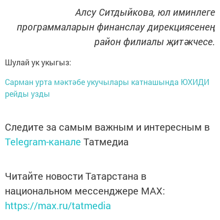
Алсу Ситдыйкова, юл иминлеге
программаларын финанслау дирекциясенең
район филиалы җитәкчесе.
Шулай ук укыгыз:
Сарман урта мәктәбе укучылары катнашында ЮХИДИ
рейды узды
Следите за самым важным и интересным в
Telegram-канале
Татмедиа
Читайте новости Татарстана в
национальном мессенджере MАХ:
https://max.ru/tatmedia