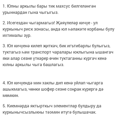
1. Юлны аркылы бары тик махсус билгеләнгән
урыннардан гына чыгыгыз.
2. Исегездән чыгармагыз! Җәяүлеләр кичүе - ул
куркыныч риск зонасы, анда юл һәлакәте корбаны булу
ихтималы зур.
3. Юл кичүенә килеп җиткәч, бик игътибарлы булыгыз,
туктагыз һәм транспорт чаралары юклыгына ышангач
яки алар сезне үткәрер өчен туктаганны күргәч кенә
юлны аркылы чыга башлагыз.
4. Юл кичүендә мин хаклы дип кенә уйлап чыгарга
ашыкмагыз, чөнки шофер сезне соңрак күрергә дә
мөмкин.
5. Киемнәрдә яктырткыч элементлар булдыру да
куркынычсызлыкны тәэмин итүгә булышачак.