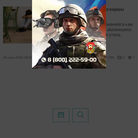
Район халкы наркоманиягә каршы
көрәшкә кушыла
26 июньдә Халыкара наркоманиягә һәм
наркотикларның законсыз әйләнешенә
каршы көрәш көне билгеләп үтелә.
26 июнь 2023, 08:50
1059
0
1