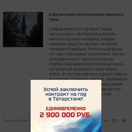
Бәйрәм көнне мөселманнар нишләргә
тиеш
Бәйрәм көнне без иртәрәк торып,
чистарынып һәм бәйрәмчә киенеп,
мәчеткә иртәнге намазны, бәйрәм
намазын укырга һәм Гает хөтбәсен
тыңларга барабыз. Хатын-кызлар да,
чит иратлар күзенә ташланмый торган
киемнәрен киеп, намазга киләләр.
Корбан бәйрәменә мәчеткә юнәлгәндә,
иртәннән үк ашамыйча бару киңәш
ителә. Ә гаеттән кайткач, зурлап бәйрәм
өстәлләре, бүләкләр әзерләү, бербереңне
бәйрәм белән котлау Аллаһның динен
һәм шәригать йолаларын хөрмәт итү
була. Димәк, бу — бик тә зур һәм
саваплы эш.
26 июнь 2023, 09:17
1300
0
1