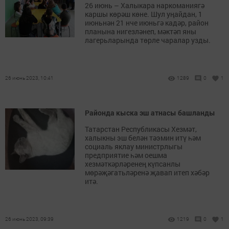
26 июнь – Халыкара наркоманиягә
каршы көрәш көне. Шул уңайдан, 1
июньнән 21 нче июньгә кадәр, район
планына нигезләнеп, мәктәп яны
лагерьларында төрле чаралар узды.
26 июнь 2023, 10:41
1289
0
1
Районда кыска эш атнасы башланды
Татарстан Республикасы Хезмәт,
халыкны эш белән тәэмин итү һәм
социаль яклау министрлыгы
предприятие һәм оешма
хезмәткәрләренең күпсанлы
мөрәҗәгатьләренә җавап итеп хәбәр
итә.
26 июнь 2023, 09:39
1219
0
1