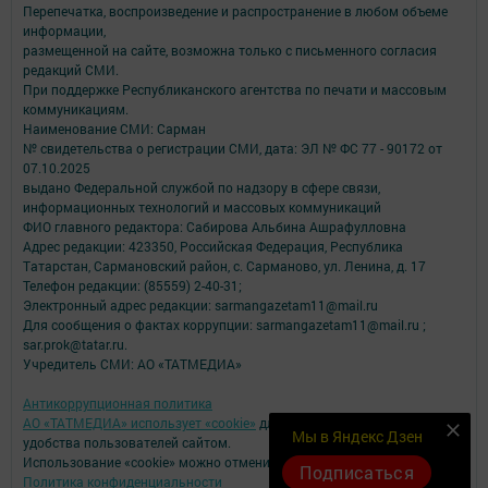
Перепечатка, воспроизведение и распространение в любом объеме
информации,
размещенной на сайте, возможна только с письменного согласия
редакций СМИ.
При поддержке Республиканского агентства по печати и массовым
коммуникациям.
Наименование СМИ: Сарман
№ свидетельства о регистрации СМИ, дата: ЭЛ № ФС 77 - 90172 от
07.10.2025
выдано Федеральной службой по надзору в сфере связи,
информационных технологий и массовых коммуникаций
ФИО главного редактора: Сабирова Альбина Ашрафулловна
Адрес редакции: 423350, Российская Федерация, Республика
Татарстан, Сармановский район, с. Сарманово, ул. Ленина, д. 17
Телефон редакции: (85559) 2-40-31;
Электронный адрес редакции: sarmangazetam11@mail.ru
Для сообщения о фактах коррупции: sarmangazetam11@mail.ru ;
sar.prok@tatar.ru.
Учредитель СМИ: АО «ТАТМЕДИА»
Антикоррупционная политика
АО «ТАТМЕДИА» использует «cookie»
для персонализации сервисов и
Мы в Яндекс Дзен
удобства пользователей сайтом.
Использование «cookie» можно отменить в настройках браузера.
Подписаться
Политика конфиденциальности