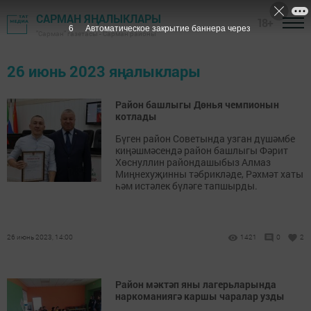
САРМАН ЯҢАЛЫКЛАРЫ
18+
6
Автоматическое закрытие баннера через
"Сарман" газетасы - Сарман районы
26 июнь 2023 яңалыклары
Район башлыгы Дөнья чемпионын
котлады
Бүген район Советында узган дүшәмбе
киңәшмәсендә район башлыгы Фәрит
Хөснуллин райондашыбыз Алмаз
Миңнехуҗинны тәбрикләде, Рәхмәт хаты
һәм истәлек бүләге тапшырды.
26 июнь 2023, 14:00
1421
0
2
Район мәктәп яны лагерьларында
наркоманиягә каршы чаралар узды