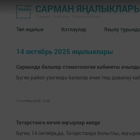
САРМАН ЯҢАЛЫКЛАР
"Сарман" газетасы - Сарман районы
Төп яңалык
Котлаулар
Язылу турынд
14 октябрь 2025 яңалыклары
Сарманда балалар стоматология кабинеты ачылд
Бүген район үзәгендә балалар өчен теш дәвалау ка
14 октябрь 2025, 12:36
Татарстанга көчле яңгырлар килде
Бүген, 14 октябрьдә, Татарстанда болытлы, яңгыр