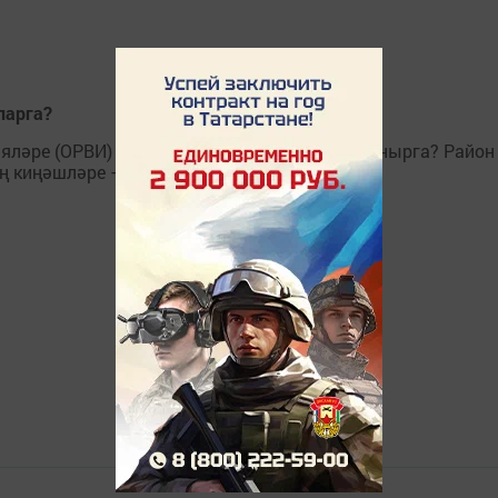
ларга?
яләре (ОРВИ) башлана. Алардан ничек сакланырга? Район
ң киңәшләре – шушы хакта.