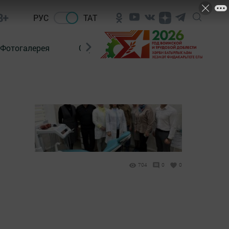
8+
РУС
ТАТ
Фотогалерея
Сораштыру
704
0
0