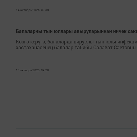
14 октябрь 2025, 09:38
Балаларны тын юллары авыруларыннан ничек сак
Көзгә керүгә, балаларда вируслы тын юлы инфекци
хастаханәсенең балалар табибы Салават Сәетовны
14 октябрь 2025, 09:29