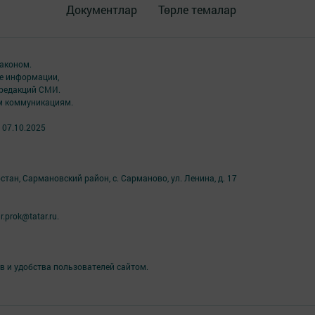
Документлар
Төрле темалар
аконом.
ме информации,
 редакций СМИ.
ым коммуникациям.
 07.10.2025
тан, Сармановский район, с. Сарманово, ул. Ленина, д. 17
prok@tatar.ru.
в и удобства пользователей сайтом.