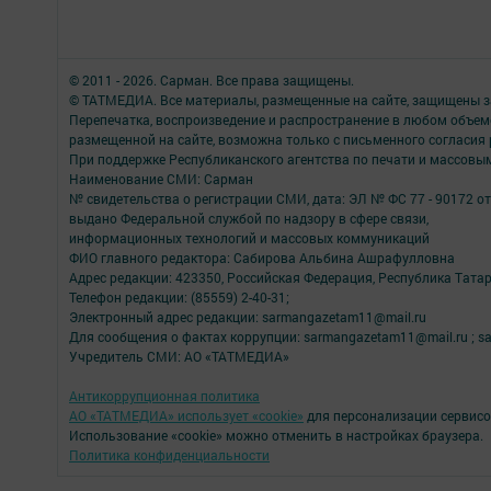
© 2011 - 2026. Сарман. Все права защищены.
© ТАТМЕДИА. Все материалы, размещенные на сайте, защищены з
Перепечатка, воспроизведение и распространение в любом объе
размещенной на сайте, возможна только с письменного согласия
При поддержке Республиканского агентства по печати и массов
Наименование СМИ: Сарман
№ свидетельства о регистрации СМИ, дата: ЭЛ № ФС 77 - 90172 от
выдано Федеральной службой по надзору в сфере связи,
информационных технологий и массовых коммуникаций
ФИО главного редактора: Сабирова Альбина Ашрафулловна
Адрес редакции: 423350, Российская Федерация, Республика Татарс
Телефон редакции: (85559) 2-40-31;
Электронный адрес редакции: sarmangazetam11@mail.ru
Для сообщения о фактах коррупции: sarmangazetam11@mail.ru ; sar.
Учредитель СМИ: АО «ТАТМЕДИА»
Антикоррупционная политика
АО «ТАТМЕДИА» использует «cookie»
для персонализации сервисо
Использование «cookie» можно отменить в настройках браузера.
Политика конфиденциальности