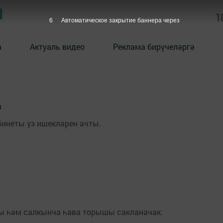
Ы
1
6
Автоматическое закрытие баннера через
а
Актуаль видео
Реклама бирүчеләргә
ы
бинеты үз ишекләрен ачты.
лы һәм салкынча һава торышы сакланачак.