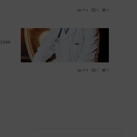
614
0
0
 үзәк
873
0
0