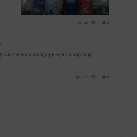
749
0
0
н
у системасын булдыру буенча чаралар
2122
0
0