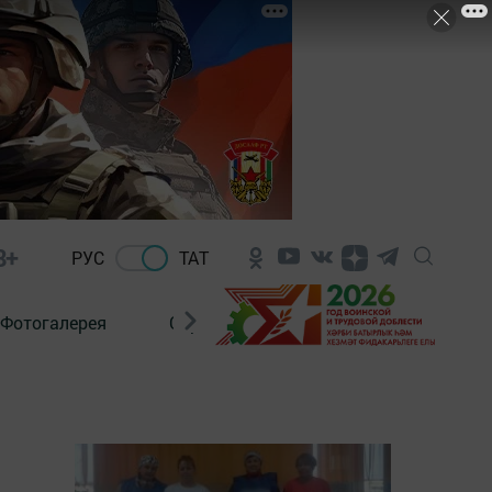
8+
РУС
ТАТ
Фотогалерея
Сораштыру