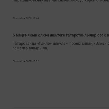
06 октябрь 2025, 17:44
6 меңгә якын өлкән яшьтәге татарстанлылар озак 
Татарстанда «Гаилә» илкүләм проектының «Өлкән 
гамәлгә ашырыла.
06 октябрь 2025, 13:32