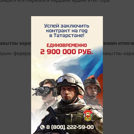
вакытлы карау системасы хезмәтләре белән тәэмин ителгә
буын» федераль проекты кысаларында озак вакытлы кара