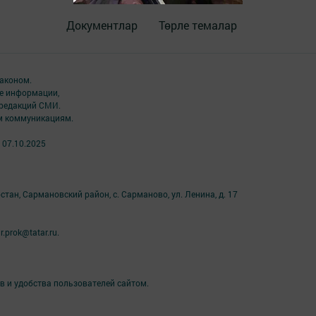
Документлар
Төрле темалар
аконом.
ме информации,
 редакций СМИ.
ым коммуникациям.
 07.10.2025
тан, Сармановский район, с. Сарманово, ул. Ленина, д. 17
prok@tatar.ru.
в и удобства пользователей сайтом.