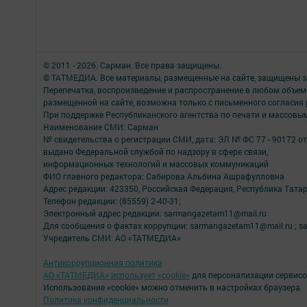
© 2011 - 2026. Сарман. Все права защищены.
© ТАТМЕДИА. Все материалы, размещенные на сайте, защищены з
Перепечатка, воспроизведение и распространение в любом объе
размещенной на сайте, возможна только с письменного согласия
При поддержке Республиканского агентства по печати и массов
Наименование СМИ: Сарман
№ свидетельства о регистрации СМИ, дата: ЭЛ № ФС 77 - 90172 от
выдано Федеральной службой по надзору в сфере связи,
информационных технологий и массовых коммуникаций
ФИО главного редактора: Сабирова Альбина Ашрафулловна
Адрес редакции: 423350, Российская Федерация, Республика Татарс
Телефон редакции: (85559) 2-40-31;
Электронный адрес редакции: sarmangazetam11@mail.ru
Для сообщения о фактах коррупции: sarmangazetam11@mail.ru ; sar.
Учредитель СМИ: АО «ТАТМЕДИА»
Антикоррупционная политика
АО «ТАТМЕДИА» использует «cookie»
для персонализации сервисо
Использование «cookie» можно отменить в настройках браузера.
Политика конфиденциальности