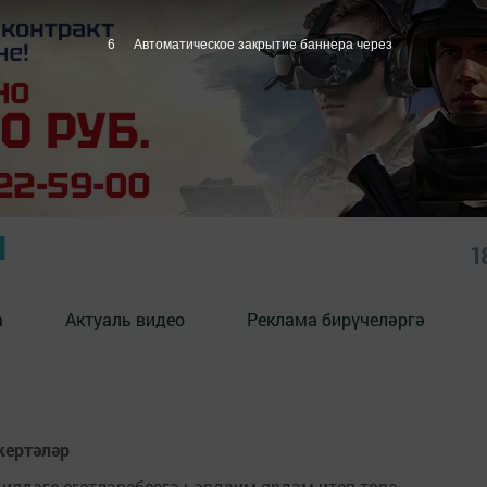
6
Автоматическое закрытие баннера через
Ы
1
а
Актуаль видео
Реклама бирүчеләргә
кертәләр
ядәге егетләребезгә һәрдаим ярдәм итеп тора.