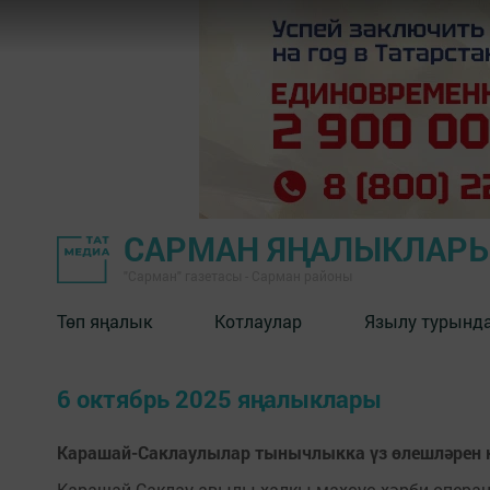
САРМАН ЯҢАЛЫКЛАР
"Сарман" газетасы - Сарман районы
Төп яңалык
Котлаулар
Язылу турынд
6 октябрь 2025 яңалыклары
Карашай-Саклаулылар тынычлыкка үз өлешләрен 
Карашай-Саклау авылы халкы махсус хәрби операци