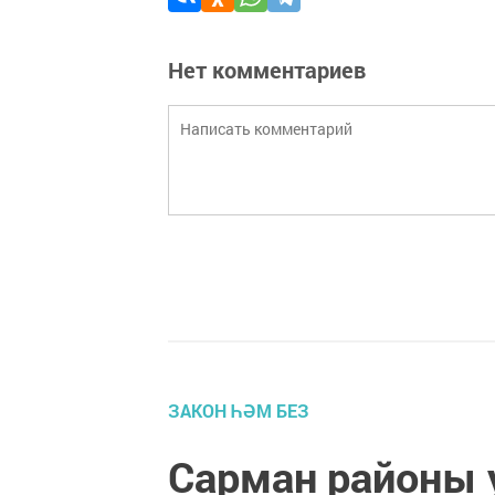
Нет комментариев
ЗАКОН ҺӘМ БЕЗ
Сарман районы