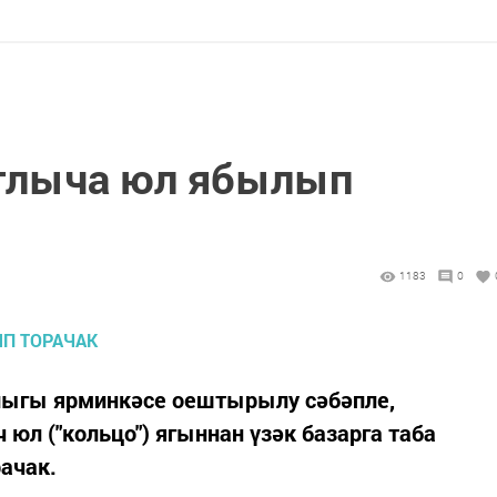
тлыча юл ябылып
1183
0
алыгы ярминкәсе оештырылу сәбәпле,
юл ("кольцо") ягыннан үзәк базарга таба
ачак.