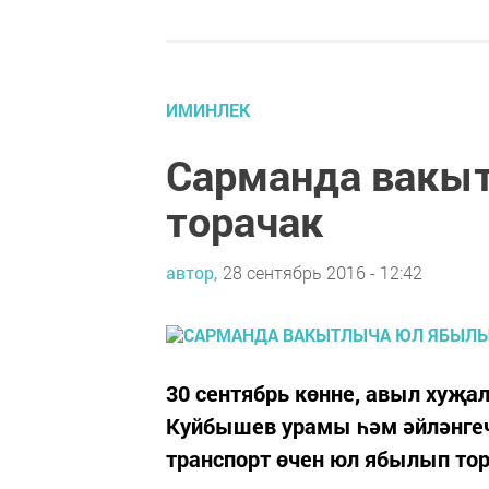
ИМИНЛЕК
Сарманда вакы
торачак
автор,
28 сентябрь 2016 - 12:42
30 сентябрь көнне, авыл хуҗ
Куйбышев урамы һәм әйләнгеч 
транспорт өчен юл ябылып тор