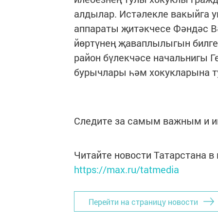
алдылар. Истәлекле вакыйга у
аппараты җитәкчесе Фәндәс В
йөртүнең җаваплылыгын билге
район бүлекчәсе начальнигы 
бурычлары һәм хокукларына т
Следите за самым важным и 
Читайте новости Татарстана 
https://max.ru/tatmedia
Перейти на страницу новости