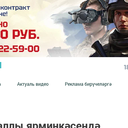
Ы
1
а
Актуаль видео
Реклама бирүчеләргә
аллы ярминкәсендә