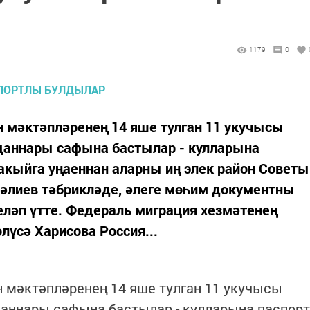
1179
0
он мәктәпләренең 14 яше тулган 11 укучысы
даннары сафына бастылар - кулларына
акыйга уңаеннан аларны иң элек район Советы
әлиев тәбрикләде, әлеге мөһим документны
ләп үтте. Федераль миграция хезмәтенең
лүсә Харисова Россия...
он мәктәпләренең 14 яше тулган 11 укучысы
даннары сафына бастылар - кулларына паспорт