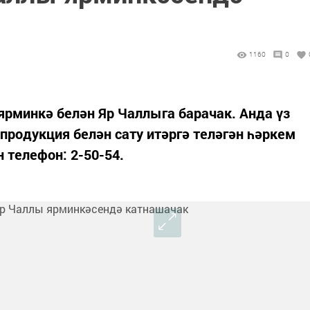
1160
0
ярминкә белән Яр Чаллыга барачак. Анда үз
родукция белән сату итәргә теләгән һәркем
 телефон: 2-50-54.