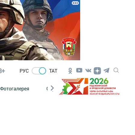
8+
РУС
ТАТ
Фотогалерея
Сораштыру