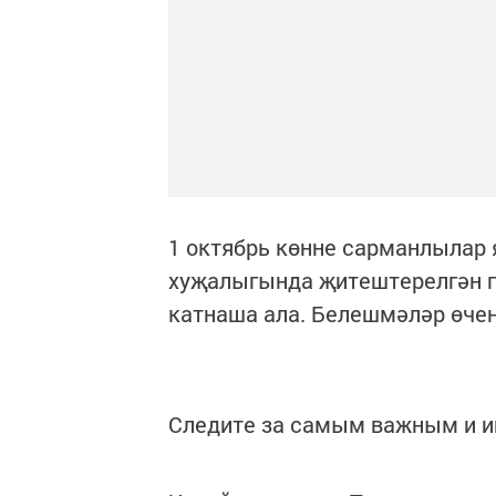
1 октябрь көнне сарманлылар 
хуҗалыгында җитештерелгән пр
катнаша ала. Белешмәләр өчен 
Следите за самым важным и 