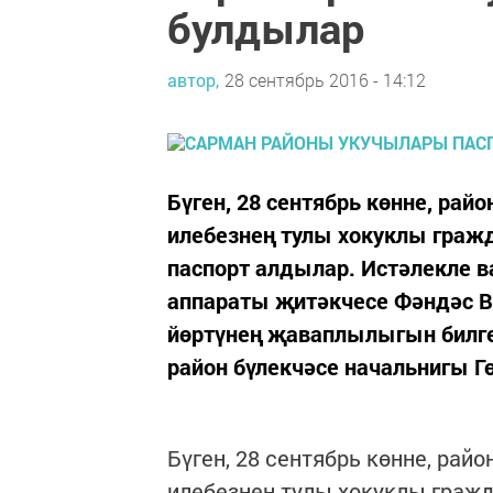
булдылар
автор,
28 сентябрь 2016 - 14:12
Бүген, 28 сентябрь көнне, рай
илебезнең тулы хокуклы граж
паспорт алдылар. Истәлекле в
аппараты җитәкчесе Фәндәс В
йөртүнең җаваплылыгын билге
район бүлекчәсе начальнигы Гө
Бүген, 28 сентябрь көнне, рай
илебезнең тулы хокуклы граж