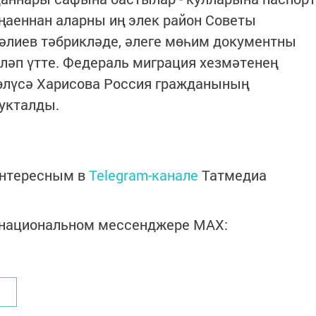
ңаеннан аларны иң элек район Советы
әлиев тәбрикләде, әлеге мөһим документны
ләп үтте. Федераль миграция хезмәтенең
Гөлүсә Харисова Россия гражданының
укталды.
интересным в
Telegram-канале
Татмедиа
в национальном мессенджере MАХ: