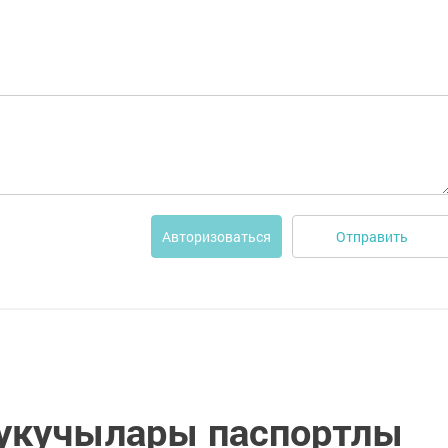
Отправить
Авторизоваться
 укучылары паспортлы