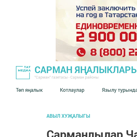
САРМАН ЯҢАЛЫКЛАР
"Сарман" газетасы - Сарман районы
Төп яңалык
Котлаулар
Язылу турынд
АВЫЛ ХУҖАЛЫГЫ
Сарманлылар Ч