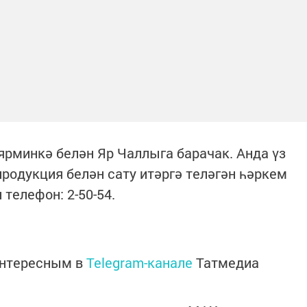
ярминкә белән Яр Чаллыга барачак. Анда үз
одукция белән сату итәргә теләгән һәркем
телефон: 2-50-54.
интересным в
Telegram-канале
Татмедиа