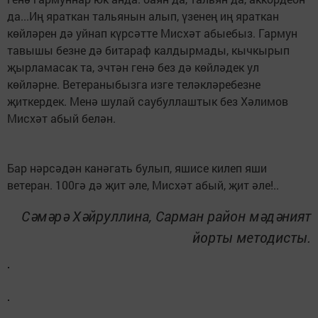
да...Иң яраткан тальянын алып, үзенең иң яраткан
көйләрен дә уйнап күрсәтте Мисхәт абыебыз. Гармун
тавышы безне дә битараф калдырмады, кычкырып
җырламасак та, эчтән генә без дә көйләдек ул
көйләрне. Ветераныбызга изге теләкләребезне
җиткердек. Менә шулай саубуллаштык без Хәлимов
Мисхәт абый белән.
Бар нәрсәдән канәгать булып, яшисе килеп яши
ветеран. 100гә дә җит әле, Мисхәт абый, җит әле!..
Сәмәрә Хәйруллина,
Сарман район мәдәният
йорты методисты.