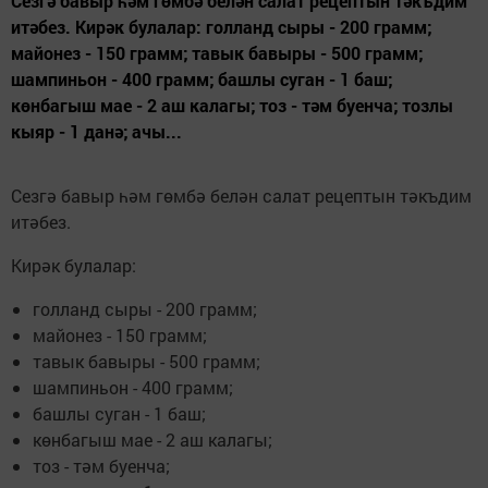
Сезгә бавыр һәм гөмбә белән салат рецептын тәкъдим
итәбез. Кирәк булалар: голланд сыры - 200 грамм;
майонез - 150 грамм; тавык бавыры - 500 грамм;
шампиньон - 400 грамм; башлы суган - 1 баш;
көнбагыш мае - 2 аш калагы; тоз - тәм буенча; тозлы
кыяр - 1 данә; ачы...
Сезгә бавыр һәм гөмбә белән салат рецептын тәкъдим
итәбез.
Кирәк булалар:
голланд сыры - 200 грамм;
майонез - 150 грамм;
тавык бавыры - 500 грамм;
шампиньон - 400 грамм;
башлы суган - 1 баш;
көнбагыш мае - 2 аш калагы;
тоз - тәм буенча;