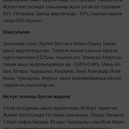
Җә­лил бис­тә­сен­дә са­лым­нар җыю уз­ган ел тү­бән­рәк -
82%. Пет­ров­ка За­вод җир­ле­ген­дә - 83%, Сар­ман җир­ле­
ген­дә 85% бул­ган.
Мәш­гуль­лек
Эш­сез­ләр са­ны Җә­лил бис­тә­се бе­лән Лә­шәү Та­мак
авыл җир­ле­ген­дә күп. Го­му­ми ха­лык са­ны­на ка­ра­та
күр­сәт­кеч­лә­ре 0,52%­ны тәш­кил итә. Илек­саз, Мор­тыш­
та­мак авыл җир­лек­лә­рен­дә дә - 0,50%-0,48%. Ме­нә Әл­
мәт, Юга­ры Чыр­шы­лы, Кәү­җи­як, Лә­ке, Ран­га­зар, Ис­ке
Имән, Чук­мар­лы, Яну­рыс авыл җир­лек­лә­рен­дә рәс­ми
тер­кәл­гән эш­сез­ләр юк.
Иң күп тө­зе­леш бул­ган җир­лек
Уз­ган ел Сар­ман авыл җир­ле­ген­дә 39 йорт тө­зел­гән.
Җә­лил бис­тә­сен­дә 16 то­рак сал­ган­нар. Лә­шәү Та­мак­та
7 йорт саф­ка бас­кан. Юга­ры Чыр­шы­лы һәм Ис­ке Имән
авыл җир­лек­лә­рен­дә йорт кү­тә­рү­че­ләр бул­ма­ган.