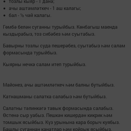
тозлы кыяр - 1 данә;
ачы аштәмләткеч - 1 аш калагы;
бал - ½ чәй калагы.
Гөмбә белән суганны турыйбыз. Көнбагыш маенда
кыздырабыз, тоз сибәбез һәм суытабыз.
Бавырны тозлы суда пешерәбез, суытабыз һәм салам
формасында турыйбыз.
Кыярны нечкә салам итеп турыйбыз.
Майонез, ачы аштәмләткеч һәм балны бутыйбыз.
Катнашманы салатка салабыз һәм бутыйбыз.
Салатны тәлинкәгә тавык формасында салабыз.
Өстенә сыр уабыз. Пешкән кишердән кикрик һәм
томшык ясыйбыз. Күз урынына кара борыч куябыз.
Башлы суганнан канатлар һәм койрык ясыйбыз.