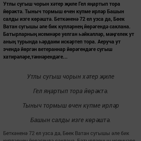
Утлы сугыш чорын хәтер җиле Гел яңартып тора
йөрәктә. Тыныч тормыш өчен күпме ирләр Башын
салды изге көрәштә. Беткәненә 72 ел узса да, Бөек
Ватан сугышы әле бик күпләрнең йөрәгендә саклана.
Батырларның исемнәре уелган һәйкәлләр, мәңгелек ут
аның турында һәрдаим искәртеп тора. Аеруча ут
эчендә йөргән ветераннар йөрәгендәге сугыш
хатирәләре,тәннәрендәге...
Утлы сугыш чорын хәтер җиле
Гел яңартып тора йөрәктә.
Тыныч тормыш өчен күпме ирләр
Башын салды изге көрәштә.
Беткәненә 72 ел узса да, Бөек Ватан сугышы әле бик
күпләрнең йөрәгендә саклана. Батырларның исемнәре