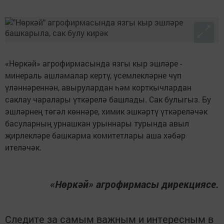
«Нөркәй» агрофирмасында язгы кыр эшләре -
минераль ашламалар кертү, үсемлекләрне чүп
үләннәреннән, авырулардан һәм корткычлардан
саклау чаралары үткәрелә башлады. Сак булыгыз. Бу
эшләрнең төгәл көннәре, химик эшкәртү үткәреләчәк
басуларның урнашкан урыннары турында авыл
җирлекләре башкарма комитетлары аша хәбәр
ителәчәк.
«Нөркәй» агрофирмасы дирекциясе.
Следите за самым важным и интересным в