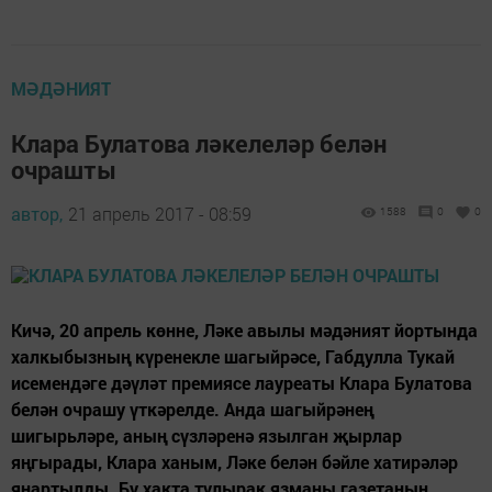
МӘДӘНИЯТ
Клара Булатова ләкелеләр белән
очрашты
автор,
21 апрель 2017 - 08:59
1588
0
0
Кичә, 20 апрель көнне, Ләке авылы мәдәният йортында
халкыбызның күренекле шагыйрәсе, Габдулла Тукай
исемендәге дәүләт премиясе лауреаты Клара Булатова
белән очрашу үткәрелде. Анда шагыйрәнең
шигырьләре, аның сүзләренә язылган җырлар
яңгырады, Клара ханым, Ләке белән бәйле хатирәләр
яңартылды. Бу хакта тулырак язманы газетаның