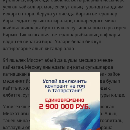
уелган һәйкәлләр, мәңгелек ут аның турында һәрдаим
искәртеп тора. Аеруча ут эчендә йөргән ветераннар
йөрәгендәге сугыш хатирәләре,тәннәрендәге мина
кыйпылчыклары бу коточкыч сугышны онытырга ирек
бирми. Тик кызганыч: ветераннарыбызның сафлары
елдан-ел сирәгәя бара. Үзләре белән бик күп
хатирәләрне алып китәләр алар...
94 яшьлек Мисхәт абый да шушы мәхшәр эчендә
кайнаган, Мәскәү янындагы иң каты сугышларда
катнашкан ветераныбыз. 19 апрель көнне без - район
мәдәният йорты хезмәткәрләре аның янында булып
кайттык, хәлен белдек, күчтәнәчләр тапшырдык,
әлбәттә, сугыш хатирәләрен дә яңартырга туры килде.
Унсигез яшендә сугышка киткән, ут эчендә йөргән
Мисхәт абый 1942 нче елда бик нык яралана. Аның
тәнен мина ярчыклары тишкәли. Авыр яра, госпиталь,
катлаулы операцияләр... Үлем белән озак көрәшә