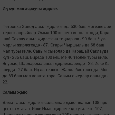
Иң күп мал ас­рау­чы җир­лек
Пет­ров­ка За­вод авыл җир­ле­ген­дә 630 баш мө­гез­ле эре
тер­лек ас­рый­лар. Әм­ма 100 ке­ше­гә исәп­лә­гән­дә, Ка­ра­
шай Сак­лау авыл җир­ле­ге­нә тиң­нәр юк - 90 баш. Чук­
мар­лы җир­ле­ген­дә - 87, Юга­ры Чыр­шы­лы­да 68 баш
мал ту­ры ки­лә. Са­вым сы­ер­лар да Ка­ра­шай Сак­лау­да
күп - 236 баш. Би­ре­дә 100 ке­ше­гә 46 тер­лек ту­ры ки­лә.
Яну­рыс, Шәр­лә­рә­мә авыл җир­лек­лә­рен­дә - 28, Ис­ке Кә­
шер­дә - 27 баш. Иң аз тер­лек - Җә­лил бис­тә­сен­дә. Мон­
да 69 баш мал исәп­тә то­ра. Са­вым сы­ер­лар са­ны да -
22.
Са­лым җыю
Әл­мәт авыл җир­ле­ге са­лым­нар җыю пла­нын 108 про­
цент­ка үтә­гән. Ис­ке Имән җир­ле­ген­дә үтә­леш - 107,
Шәр­лә­рә­мә авыл җир­ле­ген­дә 105 про­цент тәш­кил итә.