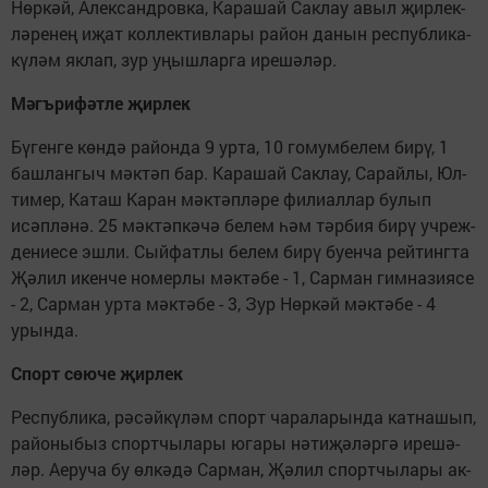
Нөр­кәй, Алек­санд­ров­ка, Ка­ра­шай Сак­лау авыл җир­лек­
лә­ре­нең иҗат кол­лек­тив­ла­ры ра­йон да­нын рес­пуб­ли­ка­
кү­ләм як­лап, зур уңыш­лар­га ире­шә­ләр.
Мәгъ­ри­фәт­ле җир­лек
Бү­ген­ге көн­дә ра­йон­да 9 ур­та, 10 го­мум­бе­лем би­рү, 1
баш­лан­гыч мәк­тәп бар. Ка­ра­шай Сак­лау, Са­рай­лы, Юл­
ти­мер, Ка­таш Ка­ран мәк­тәп­лә­ре фи­ли­ал­лар бу­лып
исәп­лә­нә. 25 мәк­тәп­кә­чә бе­лем һәм тәр­бия би­рү уч­реж­
де­ни­е­се эш­ли. Сый­фат­лы бе­лем би­рү бу­ен­ча рей­тинг­та
Җә­лил икен­че но­мер­лы мәк­тә­бе - 1, Сар­ман гим­на­зи­я­се
- 2, Сар­ман ур­та мәк­тә­бе - 3, Зур Нөр­кәй мәк­тә­бе - 4
урын­да.
Спорт сө­ю­че җир­лек
Рес­пуб­ли­ка, рә­сәй­кү­ләм спорт ча­ра­ла­рын­да кат­на­шып,
ра­йо­ны­быз спорт­чы­ла­ры юга­ры нә­ти­җә­ләр­гә ире­шә­
ләр. Ае­ру­ча бу өл­кә­дә Сар­ман, Җә­лил спорт­чы­ла­ры ак­