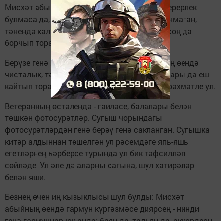
Мисхәт абый яшәү өчен. Яңадан сугышка керерлек
булмаса да, җиңә ул аны.Шул чагында алынмаган,
тәнендә калган бер мина ярчыгы 72 елдан соң да
борчып тора, ди ул.
Берүзе генә яшәсә дә, 94 яшьлек ветеранның өендә
чисталык, тәртип. Үзе дә тик тормый, балалары да еш
кайтып торалар, ярдәм итәләр. Аларга бик рәхмәтле ул.
Ветеранның өстәлендә - гаиләсе, балалары белән
төшкән фотосурәтләр. Сугыш чорындагы
фотосурәтләрдән генә берәү генә сакланган. Сугышка
китәр алдыннан төшелгән ул рәсемдәге япь-яшь
егетләрнең һәрберсе турында ул бик тәфсилләп
сөйләде. Ул әле дә аларны сагына, шул хатирәләр
белән яши.
Безнең өчен иң кызыклысы шул булды: Мисхәт
абыйның өендә гармун күргәзмәсе диярсең - нинди
генә гармуннар юк анда: баян да, тальян да, аккордеон