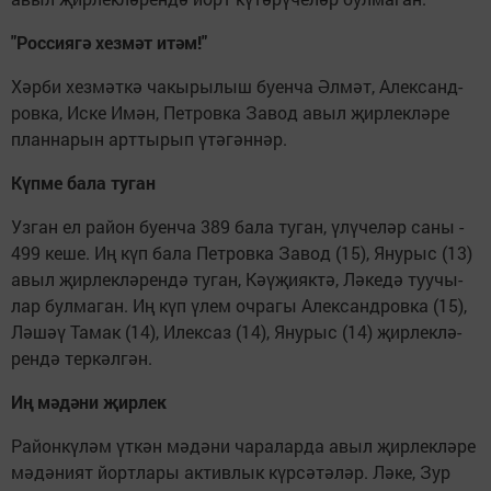
"Рос­си­я­гә хез­мәт итәм!"
Хәр­би хез­мәт­кә ча­кы­ры­лыш бу­ен­ча Әл­мәт, Алек­санд­
ров­ка, Ис­ке Имән, Пет­ров­ка За­вод авыл җир­лек­лә­ре
план­на­рын арт­ты­рып үтә­гән­нәр.
Күп­ме ба­ла ту­ган
Уз­ган ел ра­йон бу­ен­ча 389 ба­ла ту­ган, үлү­че­ләр са­ны -
499 ке­ше. Иң күп ба­ла Пет­ров­ка За­вод (15), Яну­рыс (13)
авыл җир­лек­лә­рен­дә ту­ган, Кәү­җи­як­тә, Лә­ке­дә туу­чы­
лар бул­ма­ган. Иң күп үлем оч­ра­гы Алек­санд­ров­ка (15),
Лә­шәү Та­мак (14), Илек­саз (14), Яну­рыс (14) җир­лек­лә­
рен­дә тер­кәл­гән.
Иң мә­дә­ни җир­лек
Ра­йон­кү­ләм үт­кән мә­дә­ни ча­ра­лар­да авыл җир­лек­лә­ре
мә­дә­ни­ят йорт­ла­ры ак­тив­лык күр­сә­тә­ләр. Лә­ке, Зур