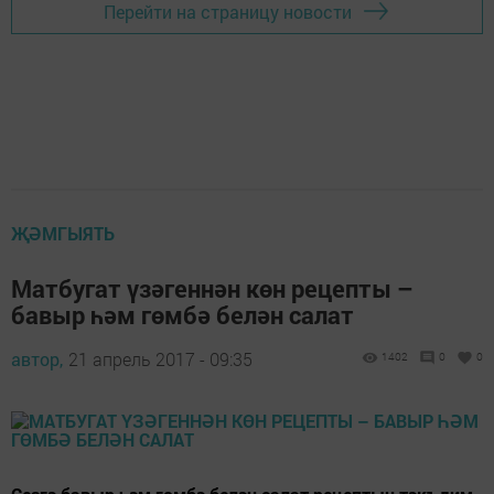
Перейти на страницу новости
ҖӘМГЫЯТЬ
Матбугат үзәгеннән көн рецепты –
бавыр һәм гөмбә белән салат
автор,
21 апрель 2017 - 09:35
1402
0
0