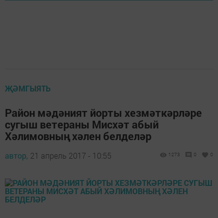
ҖӘМГЫЯТЬ
Район мәдәният йорты хезмәткәрләре
сугыш ветераны Мисхәт абый
Хәлимовның хәлен белделәр
автор,
21 апрель 2017 - 10:55
1273
0
0