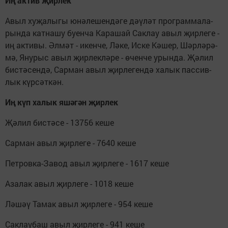
Иң ак­тив җир­лек
Авыл ху­җа­лы­гы юнә­ле­шен­дә­ге дәү­ләт прог­рам­ма­ла­
рын­да кат­на­шу бу­ен­ча Ка­ра­шай Сак­лау авыл җир­ле­ге -
иң ак­ти­вы. Әл­мәт - икен­че, Лә­ке, Ис­ке Кә­шер, Шәр­лә­рә­
мә, Яну­рыс авыл җир­лек­лә­ре - өчен­че урын­да. Җә­лил
бис­тә­сен­дә, Сар­ман авыл җир­ле­ген­дә ха­лык пас­сив­
лык күр­сәт­кән.
Иң күп ха­лык яшә­гән җир­лек
Җә­лил бис­тә­се - 13756 ке­ше
Сар­ман авыл җир­ле­ге - 7640 ке­ше
Пет­ров­ка-За­вод авыл җир­ле­ге - 1617 ке­ше
Аза­лак авыл җир­ле­ге - 1018 ке­ше
Лә­шәү Та­мак авыл җир­ле­ге - 954 ке­ше
Сак­лау­баш авыл җир­ле­ге - 941 ке­ше