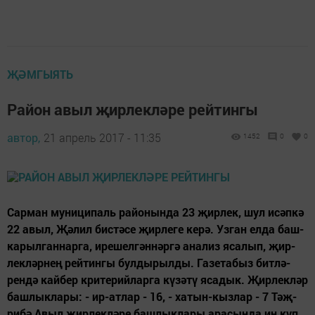
ҖӘМГЫЯТЬ
Район авыл җирлекләре рейтингы
автор,
21 апрель 2017 - 11:35
1452
0
0
Сар­ман му­ни­ци­паль ра­йо­нын­да 23 җир­лек, шул исәп­кә
22 авыл, Җә­лил бис­тә­се җир­ле­ге ке­рә. Уз­ган ел­да баш­
ка­рыл­ган­нар­га, ире­шел­гән­нәр­гә ана­лиз яса­лып, җир­
лек­ләр­нең рей­тин­гы бул­ды­рыл­ды. Га­зе­та­быз бит­лә­
рен­дә кай­бер кри­те­рий­лар­га кү­зә­тү яса­дык. Җир­лек­ләр
баш­лык­ла­ры: - ир-ат­лар - 16, - ха­тын-кыз­лар - 7 Тәҗ­
ри­бә Авыл җир­лек­лә­ре баш­лык­ла­ры ара­сын­да иң күп