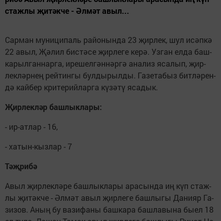
стаж­лы җи­тәк­че - Әл­мәт авыл...
Сар­ман му­ни­ци­паль ра­йо­нын­да 23 җир­лек, шул исәп­кә
22 авыл, Җә­лил бис­тә­се җир­ле­ге ке­рә. Уз­ган ел­да баш­
ка­рыл­ган­нар­га, ире­шел­гән­нәр­гә ана­лиз яса­лып, җир­
лек­ләр­нең рей­тин­гы бул­ды­рыл­ды. Га­зе­та­быз бит­лә­рен­
дә кай­бер кри­те­рий­лар­га кү­зә­тү яса­дык.
Җир­лек­ләр баш­лык­ла­ры:
- ир-ат­лар - 16,
- ха­тын-кыз­лар - 7
Тәҗ­ри­бә
Авыл җир­лек­лә­ре баш­лык­ла­ры ара­сын­да иң күп стаж­
лы җи­тәк­че - Әл­мәт авыл җир­ле­ге баш­лы­гы Да­ни­яр Га­
зи­зов. Аның бу ва­зи­фа­ны баш­ка­ра баш­ла­вы­на бы­ел 18