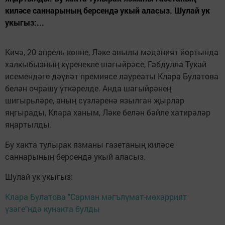
киләсе саннарының берсендә укый аласыз. Шулай ук
укыгыз:...
Кичә, 20 апрель көнне, Ләке авылы мәдәният йортында
халкыбызның күренекле шагыйрәсе, Габдулла Тукай
исемендәге дәүләт премиясе лауреаты Клара Булатова
белән очрашу үткәрелде. Анда шагыйрәнең
шигырьләре, аның сүзләренә язылган җырлар
яңгырады, Клара ханым, Ләке белән бәйле хатирәләр
яңартылды.
Бу хакта тулырак язманы газетаның киләсе
саннарының берсендә укый аласыз.
Шулай ук укыгыз:
Клара Булатова "Сарман мәгълүмат-мөхәррият
үзәге"ндә кунакта булды