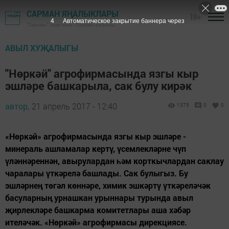
САРМАН ЯҢАЛЫКЛАРЫ
18+
3
Автоматическое закрытие баннера через
"Сарман" газетасы - Сарман районы
АВЫЛ ХУҖАЛЫГЫ
"Нөркәй" агрофирмасында язгы кыр
эшләре башкарыла, сак булу кирәк
автор,
21 апрель 2017 - 12:40
1375
0
0
«Нөркәй» агрофирмасында язгы кыр эшләре -
минераль ашламалар кертү, үсемлекләрне чүп
үләннәреннән, авырулардан һәм корткычлардан саклау
чаралары үткәрелә башлады. Сак булыгыз. Бу
эшләрнең төгәл көннәре, химик эшкәртү үткәреләчәк
басуларның урнашкан урыннары турында авыл
җирлекләре башкарма комитетлары аша хәбәр
ителәчәк. «Нөркәй» агрофирмасы дирекциясе.