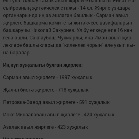
ел ту­ла. Лә­шәү Та­мак авыл җир­ле­ге баш­лы­гы Ри­нат На­
сый­ров­ның җи­тәк­че­лек ста­жы - 14 ел. Җир­ле үзи­да­рә
ор­ган­на­рын­да иң аз эш­лә­гән баш­лык - Сар­ман авыл
җир­ле­ге баш­кар­ма ко­ми­те­ты җи­тәк­че­се ва­зи­фа­ла­рын
баш­ка­ру­чы Ни­ко­лай Са­ху­ри­ев. Ул бу өл­кә­дә әле 16 көн
генә эш­ли. Сак­лау­баш, Чук­мар­лы, Яңа Имән авыл җир­
лек­лә­ре баш­лык­ла­ры да "ки­лен­лек чо­рын" әле узып кы­
на ба­ра­лар.
Иң күп ху­җа­лы­гы бул­ган җир­лек:
Сар­ман авыл җир­ле­ге - 1997 ху­җа­лык
Җә­лил бис­тә җир­ле­ге - 718 ху­җа­лык
Пет­ров­ка-За­вод авыл җир­ле­ге - 591 ху­җа­лык
Ис­ке Мин­зә­лә­баш авыл җир­ле­ге - 424 ху­җа­лык
Аза­лак авыл җир­ле­ге - 423 ху­җа­лык