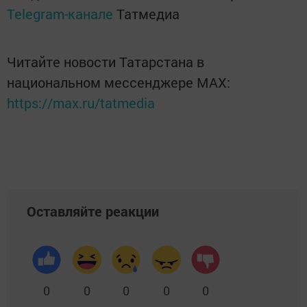
Telegram-канале
Татмедиа
Читайте новости Татарстана в
национальном мессенджере MАХ:
https://max.ru/tatmedia
Оставляйте реакции
0
0
0
0
0