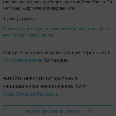
тив. Авыл­лар ара­сын­да Мор­тыш­та­мак, Ис­ке Кә­шер, Әл­
мәт авыл җир­лек­лә­ре ли­дер­лык итә.
Шулай ук укыгыз:
"Сарман" кинотеатрында җирле үзидарә ветераннары
өчен бәйрәм оештырылды
Следите за самым важным и интересным в
Telegram-канале
Татмедиа
Читайте новости Татарстана в
национальном мессенджере MАХ:
https://max.ru/tatmedia
Перейти на страницу новости