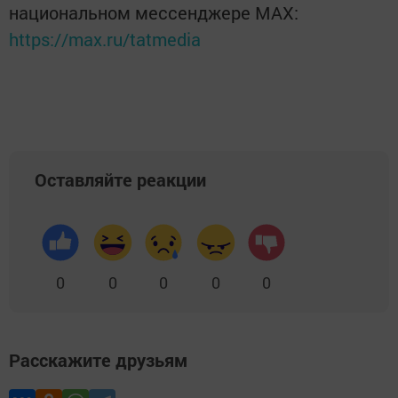
национальном мессенджере MАХ:
https://max.ru/tatmedia
Оставляйте реакции
0
0
0
0
0
Расскажите друзьям