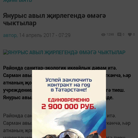
Янурыс авыл җирлегендә өмәгә
чыктылар
автор,
14 апрель 2017 - 07:29
1298
0
0
Районда санитар-экологик икеайлык дәвам итә.
Сарман авыл җирлеге җитәкчелеге хәбәр иткәнчә, һәр
атнаның җомгасында район оешма-
учреждениеләрендә санитар сәгатьләр үтәргә тиеш.
Янурыс авыл җирлегендә өмә башланды инде.
Районда санитар-экологик икеайлык дәвам итә.
Сарман авыл җирлеге җитәкчелеге хәбәр иткәнчә, һәр
атнаның җомгасында район оешма-
учреждениеләрендә санитар сәгатьләр үтәргә тиеш.