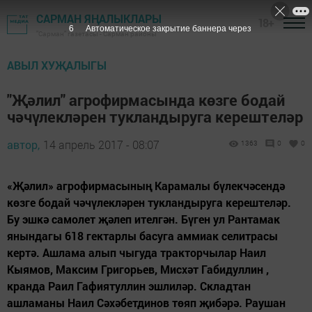
САРМАН ЯҢАЛЫКЛАРЫ
18+
6
Автоматическое закрытие баннера через
"Сарман" газетасы - Сарман районы
АВЫЛ ХУҖАЛЫГЫ
"Җәлил" агрофирмасында көзге бодай
чәчүлекләрен тукландыруга керештеләр
автор,
14 апрель 2017 - 08:07
1363
0
0
«Җәлил» агрофирмасының Карамалы бүлекчәсендә
көзге бодай чәчүлекләрен тукландыруга керештеләр.
Бу эшкә самолет җәлеп ителгән. Бүген ул Рантамак
янындагы 618 гектарлы басуга аммиак селитрасы
кертә. Ашлама алып чыгуда тракторчылар Наил
Кыямов, Максим Григорьев, Мисхәт Габидуллин ,
кранда Раил Гафиятуллин эшлиләр. Складтан
ашламаны Наил Сәхәбетдинов төяп җибәрә. Раушан