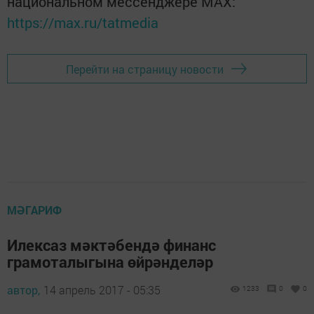
национальном мессенджере MАХ:
https://max.ru/tatmedia
Перейти на страницу новости
МӘГАРИФ
Илексаз мәктәбендә финанс
грамоталыгына өйрәнделәр
автор,
14 апрель 2017 - 05:35
1233
0
0