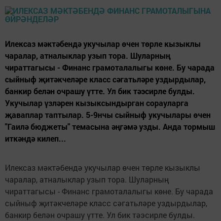
Илексаз мәктәбендә укучылар өчен төрле кызыклы
чаралар, атналыклар узып тора. Шуларның
чираттагысы - Финанс грамоталалыгы көне. Бу чарада
сыйныф җитәкчеләре класс сәгатьләре уздырдылар,
банкир белән очрашу үтте. Ул бик тәэсирле булды.
Укучылар үзләрен кызыксындырган сорауларга
җаваплар таптылар. 5-9нчы сыйныф укучылары өчен
"Гаилә бюджеты" темасына әңгәмә узды. Анда тормыш
иткәндә килеп...
Илексаз мәктәбендә укучылар өчен төрле кызыклы
чаралар, атналыклар узып тора. Шуларның
чираттагысы - Финанс грамоталалыгы көне. Бу чарада
сыйныф җитәкчеләре класс сәгатьләре уздырдылар,
банкир белән очрашу үтте. Ул бик тәэсирле булды.