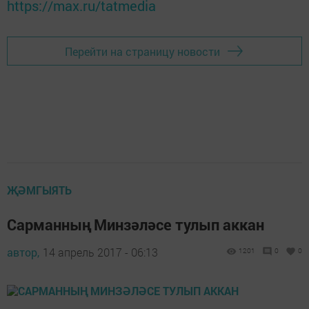
https://max.ru/tatmedia
Перейти на страницу новости
ҖӘМГЫЯТЬ
Сарманның Минзәләсе тулып аккан
автор,
14 апрель 2017 - 06:13
1201
0
0