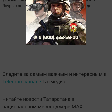
Янурыс авыл җирлегендә өмә башланды инде.
Следите за самым важным и интересным в
Telegram-канале
Татмедиа
Читайте новости Татарстана в
национальном мессенджере MАХ: