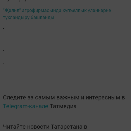
"Җәлил" агрофирмасында күпъеллык үләннәрне
тукландыру башланды
Следите за самым важным и интересным в
Telegram-канале
Татмедиа
Читайте новости Татарстана в