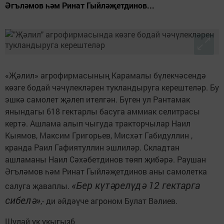
Әгъләмов һәм Ринат Гыйләҗетдинов...
«Җәлил» агрофирмасының Карамалы бүлекчәсендә
көзге бодай чәчүлекләрен тукландыруга керештеләр. Бу
эшкә самолет җәлеп ителгән. Бүген ул Рантамак
янындагы 618 гектарлы басуга аммиак селитрасы
кертә. Ашлама алып чыгуда тракторчылар Наил
Кыямов, Максим Григорьев, Мисхәт Габидуллин ,
кранда Раил Гафиятуллин эшлиләр. Складтан
ашламаны Наил Сәхәбетдинов төяп җибәрә. Раушан
Әгъләмов һәм Ринат Гыйләҗетдинов аны самолетка
«Бер күтәрелүдә 12 гектарга
салуга җаваплы.
сибелә»
,- ди әйдәүче агроном Булат Вәлиев.
Шулай ук укыгыз6