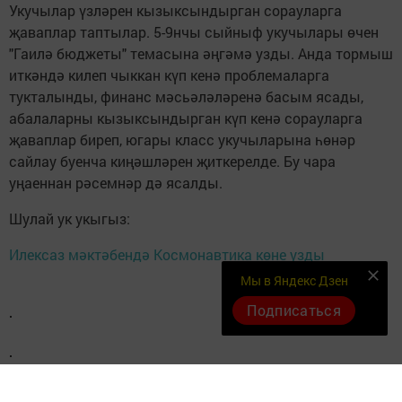
Укучылар үзләрен кызыксындырган сорауларга
җаваплар таптылар. 5-9нчы сыйныф укучылары өчен
"Гаилә бюджеты" темасына әңгәмә узды. Анда тормыш
иткәндә килеп чыккан күп кенә проблемаларга
тукталынды, финанс мәсьәләләренә басым ясады,
абалаларны кызыксындырган күп кенә сорауларга
җаваплар биреп, югары класс укучыларына һөнәр
сайлау буенча киңәшләрен җиткерелде. Бу чара
уңаеннан рәсемнәр дә ясалды.
Шулай ук укыгыз:
Илексаз мәктәбендә Космонавтика көне узды
Мы в Яндекс Дзен
Подписаться