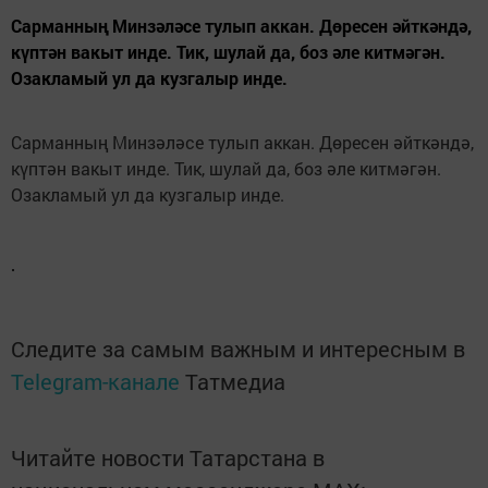
Сарманның Минзәләсе тулып аккан. Дөресен әйткәндә,
күптән вакыт инде. Тик, шулай да, боз әле китмәгән.
Озакламый ул да кузгалыр инде.
Сарманның Минзәләсе тулып аккан. Дөресен әйткәндә,
күптән вакыт инде. Тик, шулай да, боз әле китмәгән.
Озакламый ул да кузгалыр инде.
Следите за самым важным и интересным в
Telegram-канале
Татмедиа
Читайте новости Татарстана в