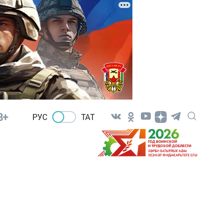
8+
РУС
ТАТ