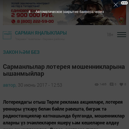
4
Автоматическое закрытие баннера через
САРМАН ЯҢАЛЫКЛАРЫ
18+
"Сарман" газетасы - Сарман районы
ЗАКОН ҺӘМ БЕЗ
Сарманлылар лотерея мошенникларына
ышанмыйлар
автор,
30 июнь 2017 - 12:53
1485
0
0
Лотереядагы отыш Төрле реклама акцияләре, лотерея
уеннары үткәрү белән бәйле рәвештә, бигрәк тә
радиостанцияләр катнашында булганда, мошенниклар
аларны үз эчәнлекләрен яшерү һәм кешеләрне алдау