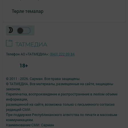
Төрле темалар
Телефон АО «ТАТМЕДИА»:
(843) 222 09 84
18+
© 2011 - 2026. Сарман. Все права защищены.
© ТАТМЕДИА. Все материалы, размещенные на сайте, защищены
законом.
Перепечатка, воспроизведение и распространение в любом объеме
информации,
размещенной на сайте, возможна только с письменного согласия
редакций СМИ.
При поддержке Республиканского агентства по печати и массовым
коммуникациям.
Наименование СМИ: Сарман