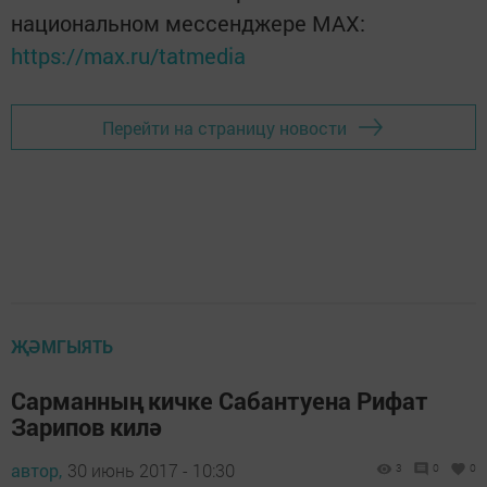
национальном мессенджере MАХ:
https://max.ru/tatmedia
Перейти на страницу новости
ҖӘМГЫЯТЬ
Сарманның кичке Сабантуена Рифат
Зарипов килә
автор,
30 июнь 2017 - 10:30
3
0
0