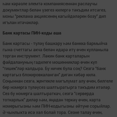
һәм кәрәзле элемтә компаниясеннән раслаучы
документлар белән үзегез килергә тәкъдим итсәгез,
моны "реклама акциясенең кагыйдәләрен бозу" дип
игълан итәчәкләр.
Банк картасы ПИН-коды аша
Банк картасы - түләү башкару һәм банкка бармыйча
гына счеттагы акча белән идарә итү өчен кулланыла
торган инструмент. Ләкин банк карталарын
файдалануның гадилеге мошенниклар өчен күп
"тишек"ләр калдыра. Бу ничек була соң? Сезгә "банк
картагыз блокировкаланган" дигән хәбәр килә.
Соңыннан сезгә, җентекле мәгълүмат алу өчен, билгеле
бер номерга түләүсез шалтыратырга тәкъдим итәләр.
Сез бу номерга шалтыраткач, сезгә "серверда
тоткарлык" диләр һәм, яңадан теркәү өчен, карта
номерыгызны һәм ПИН-кодыгызны әйтүне сорыйлар.
Ә чынлыкта исә хәл болай тора. Сезне талау өчен,