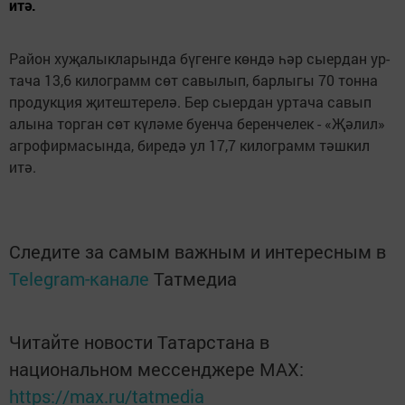
итә.
Ра­йон ху­җа­лык­ла­рын­да бү­ген­ге көн­дә һәр сы­ер­дан ур­
та­ча 13,6 ки­лог­рамм сөт са­вы­лып, бар­лы­гы 70 тон­на
про­дук­ция җи­теш­те­ре­лә. Бер сы­ер­дан ур­та­ча са­вып
алы­на тор­ган сөт кү­лә­ме бу­ен­ча бе­рен­че­лек - «Җә­лил»
аг­ро­фир­ма­сын­да, би­ре­дә ул 17,7 ки­лог­рамм тәш­кил
итә.
Следите за самым важным и интересным в
Telegram-канале
Татмедиа
Читайте новости Татарстана в
национальном мессенджере MАХ:
https://max.ru/tatmedia