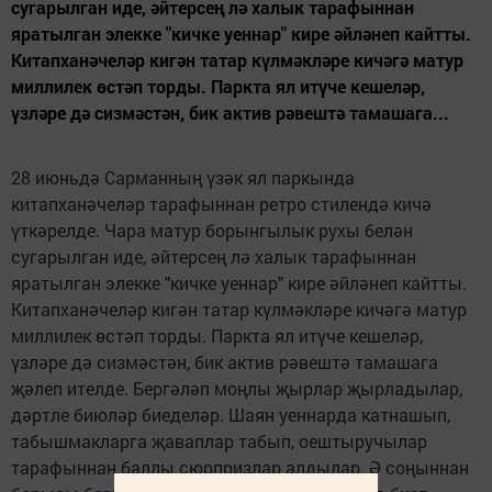
сугарылган иде, әйтерсең лә халык тарафыннан
яратылган элекке "кичке уеннар" кире әйләнеп кайтты.
Китапханәчеләр кигән татар күлмәкләре кичәгә матур
миллилек өстәп торды. Паркта ял итүче кешеләр,
үзләре дә сизмәстән, бик актив рәвештә тамашага...
28 июньдә Сарманның үзәк ял паркында
китапханәчеләр тарафыннан ретро стилендә кичә
үткәрелде. Чара матур борынгылык рухы белән
сугарылган иде, әйтерсең лә халык тарафыннан
яратылган элекке "кичке уеннар" кире әйләнеп кайтты.
Китапханәчеләр кигән татар күлмәкләре кичәгә матур
миллилек өстәп торды. Паркта ял итүче кешеләр,
үзләре дә сизмәстән, бик актив рәвештә тамашага
җәлеп ителде. Бергәләп моңлы җырлар җырладылар,
дәртле биюләр биеделәр. Шаян уеннарда катнашып,
табышмакларга җаваплар табып, оештыручылар
тарафыннан баллы сюрпризлар алдылар. Ә соңыннан