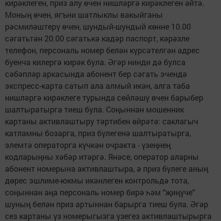
кирәклеген, приз алу өчен нишләргә кирәклеген әйтә.
Моның өчен, ягъни шатлыклы вакыйганы
рәсмиләштерү өчен, шундый-шундый көнне 10.00
сәгатьтән 20.00 сәгатькә кадәр паспорт, кәрәзле
телефон, персональ номер белән күрсәтелгән адрес
буенча килергә кирәк була. Әгәр нинди дә булса
сәбәпләр аркасында абонент бер сәгать эчендә
экспресс-карта сатып ала алмый икән, алга таба
нишләргә кирәклеге турында сөйләшү өчен барыбер
шалтыратырга тиеш була. Соңыннан мошенник
картаны активлаштыру тәртибен өйрәтә: саклагыч
катламны бозарга, приз бүлегенә шалтыратырга,
элемтә операторга күчкән очракта - үзеңнең
кодларыңны хәбәр итәргә. Янәсе, оператор аларны
абонент номерына активлаштыра, ә приз бүлеге аның
дөрес эшлиме-юкмы икәнлеген контрольдә тота,
соңыннан аңа персональ номер бирә һәм "җиңүче"
шуның белән приз артыннан барырга тиеш була. Әгәр
сез картаны үз номерыгызга үзегез активлаштырырга