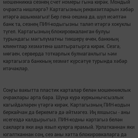
мошенникка сезнең счет номеры гына кирәк. Мондый
очракта нишләргә? Картагызның реквизитларын хәбәр
итәргә ашыкмагыз! Бер генә оешма да, шул исәптән
банк та, сезнең ПИН-кодыгызны таләп итәргә хокуклы
түгел. Картагызның блокировкаланган булуы
турындагы мәгълүматны тикшерү өчен, банкның
клиентлар хезмәтенә шалтыратырга кирәк. Сезгә,
мөгаен, серверда тоткарлык булмаганлыгы һәм
картагызга банкның хезмәт күрсәтүе турында хәбәр
итәчәкләр.
Соңгы вакытта пластик карталар белән мошенниклык
очраклары арта бара. Шуңа күрә куркынычсызлык
кагыйдәләрен үтәргә кирәк. Картагызның ПИН-кодын
беркайчан да беркемгә дә әйтмәгез. Иң яхшысы - аны
исегездә калдырыгыз. ПИН-кодны картагыз белән
сакларга яки аңа язып куярга ярамый. Урлатканнан яки
югалтканнан соң, сез аны хәтта блокировкаларга да