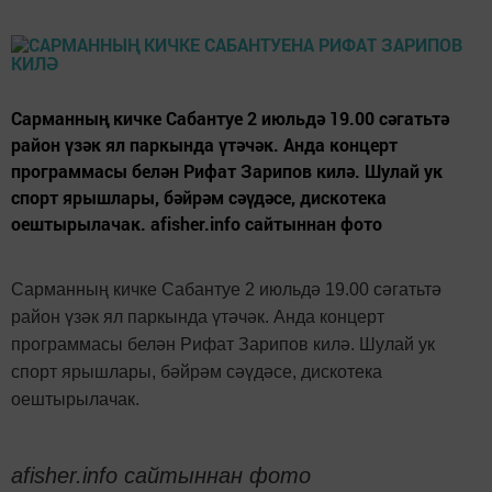
Сарманның кичке Сабантуе 2 июльдә 19.00 сәгатьтә
район үзәк ял паркында үтәчәк. Анда концерт
программасы белән Рифат Зарипов килә. Шулай ук
спорт ярышлары, бәйрәм сәүдәсе, дискотека
оештырылачак. afisher.info сайтыннан фото
Сарманның кичке Сабантуе 2 июльдә 19.00 сәгатьтә
район үзәк ял паркында үтәчәк. Анда концерт
программасы белән Рифат Зарипов килә. Шулай ук
спорт ярышлары, бәйрәм сәүдәсе, дискотека
оештырылачак.
afisher.info сайтыннан фото