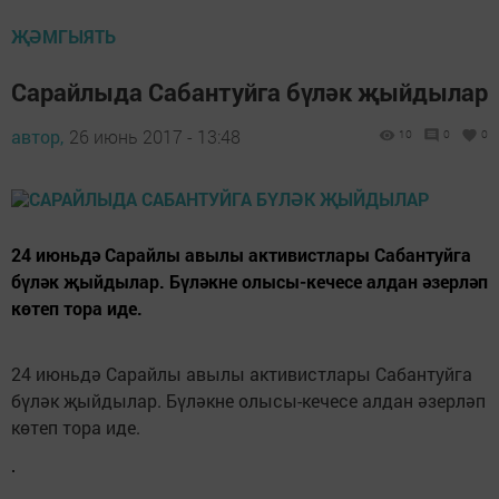
ҖӘМГЫЯТЬ
Сарайлыда Сабантуйга бүләк җыйдылар
автор,
26 июнь 2017 - 13:48
10
0
0
24 июньдә Сарайлы авылы активистлары Сабантуйга
бүләк җыйдылар. Бүләкне олысы-кечесе алдан әзерләп
көтеп тора иде.
24 июньдә Сарайлы авылы активистлары Сабантуйга
бүләк җыйдылар. Бүләкне олысы-кечесе алдан әзерләп
көтеп тора иде.