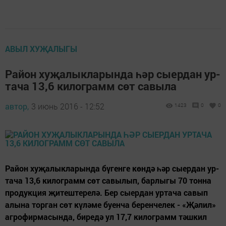
АВЫЛ ХУҖАЛЫГЫ
Ра­йон ху­җа­лык­ла­рын­да һәр сы­ер­дан ур­
та­ча 13,6 ки­лог­рамм сөт са­вы­ла
автор,
3 июнь 2016 - 12:52
1423
0
0
Ра­йон ху­җа­лык­ла­рын­да бү­ген­ге көн­дә һәр сы­ер­дан ур­
та­ча 13,6 ки­лог­рамм сөт са­вы­лып, бар­лы­гы 70 тон­на
про­дук­ция җи­теш­те­ре­лә. Бер сы­ер­дан ур­та­ча са­вып
алы­на тор­ган сөт кү­лә­ме бу­ен­ча бе­рен­че­лек - «Җә­лил»
аг­ро­фир­ма­сын­да, би­ре­дә ул 17,7 ки­лог­рамм тәш­кил