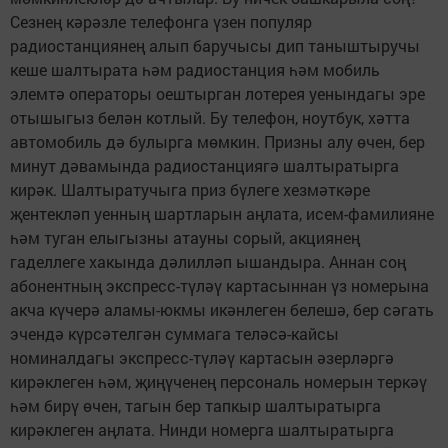
Сезнең кәрәзле телефонга үзен популяр
радиостанциянең алып баручысы дип таныштыручы
кеше шалтырата һәм радиостанция һәм мобиль
элемтә операторы оештырган лотерея уенындагы эре
отышыгыз белән котлый. Бу телефон, ноутбук, хәтта
автомобиль дә булырга мөмкин. Призны алу өчен, бер
минут дәвамында радиостанциягә шалтыратырга
кирәк. Шалтыратучыга приз бүлеге хезмәткәре
җентекләп уенның шартларын аңлата, исем-фамилияне
һәм туган елыгызны атауны сорый, акциянең
гаделлеге хакында дәлилләп ышандыра. Аннан соң
абонентның экспресс-түләү картасыннан үз номерына
акча күчерә аламы-юкмы икәнлеген белешә, бер сәгать
эчендә күрсәтелгән суммага теләсә-кайсы
номиналдагы экспресс-түләү картасын әзерләргә
кирәклеген һәм, җиңүченең персональ номерын теркәү
һәм бирү өчен, тагын бер тапкыр шалтыратырга
кирәклеген аңлата. Нинди номерга шалтыратырга