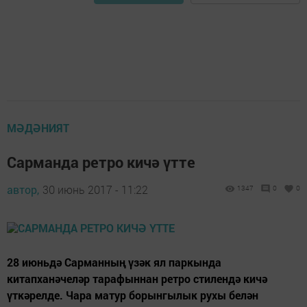
МӘДӘНИЯТ
Сарманда ретро кичә үтте
автор,
30 июнь 2017 - 11:22
1347
0
0
28 июньдә Сарманның үзәк ял паркында
китапханәчеләр тарафыннан ретро стилендә кичә
үткәрелде. Чара матур борынгылык рухы белән