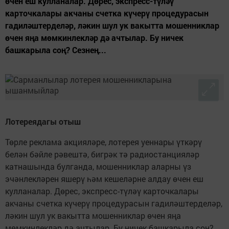
өчен еш кулланалар. Дөрес, экспресс-түләү
карточкалары акчаны счетка күчерү процедурасын
гадиләштерделәр, ләкин шул ук вакытта мошенниклар
өчен яңа мөмкинлекләр дә ачтылар. Бу ничек
башкарыла соң? Сезнең...
Лотереядагы отыш
Төрле реклама акцияләре, лотерея уеннары үткәрү
белән бәйле рәвештә, бигрәк тә радиостанцияләр
катнашында булганда, мошенниклар аларны үз
эчәнлекләрен яшерү һәм кешеләрне алдау өчен еш
кулланалар. Дөрес, экспресс-түләү карточкалары
акчаны счетка күчерү процедурасын гадиләштерделәр,
ләкин шул ук вакытта мошенниклар өчен яңа
мөмкинлекләр дә ачтылар. Бу ничек башкарыла соң?