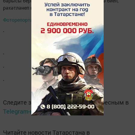
барысы бергә, күмәкләшеп, татар көйләренә биеп,
рәхәтләнеп күңел ачтылар.
Фоторепортаж
Следите за самым важным и интересным в
Telegram-канале
Татмедиа
Читайте новости Татарстана в