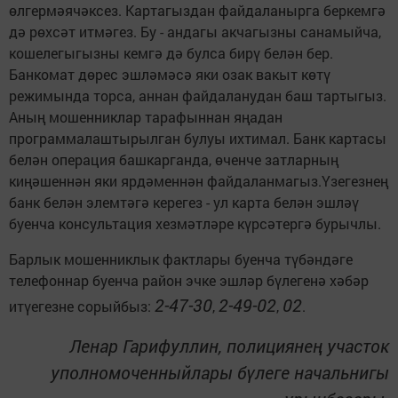
өлгермәячәксез. Картагыздан файдаланырга беркемгә
дә рөхсәт итмәгез. Бу - андагы акчагызны санамыйча,
кошелегыгызны кемгә дә булса бирү белән бер.
Банкомат дөрес эшләмәсә яки озак вакыт көтү
режимында торса, аннан файдаланудан баш тартыгыз.
Аның мошенниклар тарафыннан яңадан
программалаштырылган булуы ихтимал. Банк картасы
белән операция башкарганда, өченче затларның
киңәшеннән яки ярдәменнән файдаланмагыз.Үзегезнең
банк белән элемтәгә керегез - ул карта белән эшләү
буенча консультация хезмәтләре күрсәтергә бурычлы.
Барлык мошенниклык фактлары буенча түбәндәге
телефоннар буенча район эчке эшләр бүлегенә хәбәр
2-47-30
2-49-02
02
итүегезне сорыйбыз:
,
,
.
Ленар Гарифуллин, полициянең участок
уполномоченныйлары бүлеге начальнигы