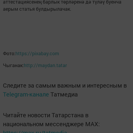
аттестациясенең барлык төрләренә дә түләү буенча
аерым статья булдырылачак.
Фото:
https://pixabay.com
Чыганак:
http://maydan.tatar
Следите за самым важным и интересным в
Telegram-канале
Татмедиа
Читайте новости Татарстана в
национальном мессенджере MАХ:
https://max.ru/tatmedia