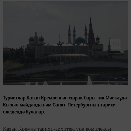
Туристлар Казан Кремленнән ешрак бары тик Мәскәүдә
Кызыл мәйданда һәм Санкт-Петербургның тарихи
өлешендә булалар.
Казан Кремле тарихи-архитектура комплексы