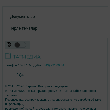
Документлар
Төрле темалар
Телефон АО «ТАТМЕДИА»:
(843) 222 09 84
18+
© 2011 - 2026. Сарман. Все права защищены.
© ТАТМЕДИА. Все материалы, размещенные на сайте, защищены
законом.
Перепечатка, воспроизведение и распространение в любом объеме
информации,
размещенной на сайте, возможна только с письменного согласия