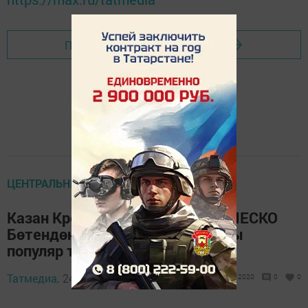
Перейти на страницу новости
ЦЕНТРАЛЬНЫЕ НОВОСТИ
Казан Кремле туристларның ЮНЕСКО
Бөтендөнья мирасы объектлары
популяр топ-3легенә кергән
Татмедиа,
24 октябрь 2018 - 11:04
2020
0
0