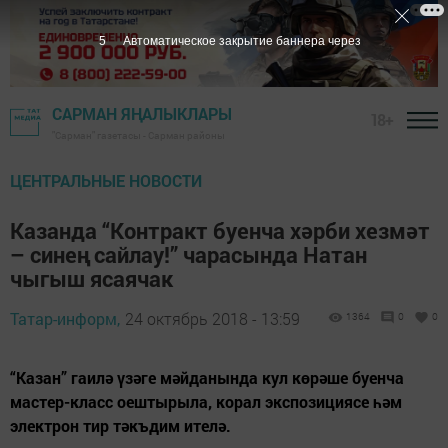
4
Автоматическое закрытие баннера через
САРМАН ЯҢАЛЫКЛАРЫ
18+
"Сарман" газетасы - Сарман районы
ЦЕНТРАЛЬНЫЕ НОВОСТИ
Казанда “Контракт буенча хәрби хезмәт
– синең сайлау!” чарасында Натан
чыгыш ясаячак
Татар-информ,
24 октябрь 2018 - 13:59
1364
0
0
“Казан” гаилә үзәге мәйданында кул көрәше буенча
мастер-класс оештырыла, корал экспозициясе һәм
электрон тир тәкъдим ителә.