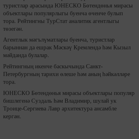
туристлар арасында ЮНЕСКО Бөтендөнья мирасы
объектлары популярлыгы буенча өченче булып
тора. Рейтингны ТурСтат аналитик агентлыгы
төзегән.
Агентлык мәгълүматлары буенча, туристлар
барыннан да ешрак Мәскәү Кремлендә һәм Кызыл
мәйданда булалар.
Рейтингның икенче баскычында Санкт-
Петербургның тарихи өлеше һәм аның һәйкәлләре
тора.
ЮНЕСКО Бөтендөнья мирасы объектлары популяр
бишлегенә Суздаль һәм Владимир, шулай ук
Троице-Сергиева Лавр архитектура ансамбле
кергән.