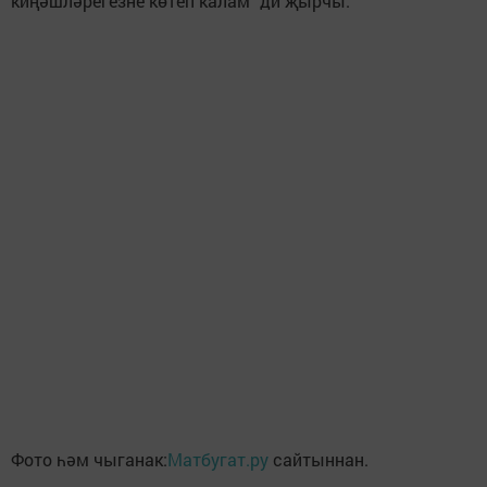
киңәшләрегезне көтеп калам" ди җырчы.
Фото һәм чыганак:
Матбугат.ру
сайтыннан.