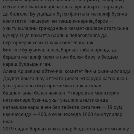
мегаполис мәктәпләренә эшкә урнашырга тырышуы
да билгеле. Бу уңайдан бүген фән һәм мәгариф буенча
комитетта тикшерелгән тәкъдимнәрнең берсе —
укытучыларны гражданлык хезмәткәрләре статусына
күчерү. Шул вакытта барлык педагогларга да
бертөрлерәк хезмәт хакы билгеләнәчәк.
Билгеле булуынча, илнең барлык төбәкләрендә дә
бердәм мәгариф мохите һәм белем бирүгә бердәм
караш булдырылган.
Алена Аршавина әйтүенчә, комитет 9нчы сыйныфларда
Дәүләт йомгаклау аттестациясен үткәрүдә катнашкан
укытучыларга бертөрле хезмәт хакы түләү
башлангычы белән чыккан. Үткәрелгән мониторинг
нәтиҗәләре буенча, укытучыларга имтиханда
катнашканнары өчен бер төбәктә сәгатенә — 19 сум,
икенчесендә — 400, ә өченчесендә 1000 сум түлиләр
икән.
2019 елдан барлык мәктәпләр бюджетында йомгаклау