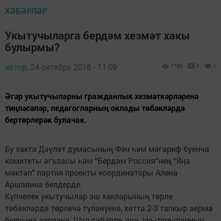
ХӘБӘРЛӘР
Укытучыларга бердәм хезмәт хакы
булырмы?
автор,
24 октябрь 2018 - 11:09
1798
0
0
Әгәр укытучыларны гражданлык хезмәткәрләренә
тиңләсәләр, педагогларның оклады төбәкләрдә
бертөрлерәк булачак.
Бу хакта Дәүләт думасының Фән һәм мәгариф буенча
комитеты әгъзасы һәм “Бердәм Россия”нең “Яңа
мәктәп” партия проекты координаторы Алена
Аршавина белдерде.
Күпчелек укытучылар эш хакларының төрле
төбәкләрдә төрлечә түләнүенә, хәтта 2-3 тапкыр аерма
булуына зарлана. Шул сәбәпле, яшь укытучыларның