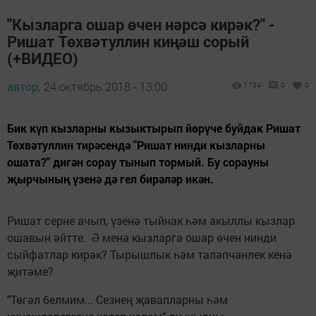
"Кызларга ошар өчен нәрсә кирәк?" -
Ришат Төхвәтуллин киңәш сорый
(+ВИДЕО)
автор,
24 октябрь 2018 - 13:00
1734
0
0
Бик күп кызларны кызыктырып йөрүче буйдак Ришат
Төхвәтуллин тирәсендә "Ришат нинди кызларны
ошата?" дигән сорау тынып тормый. Бу сорауны
җырчының үзенә дә гел бирәләр икән.
Ришат серне ачып, үзенә тыйнак һәм акыллы кызлар
ошавын әйтте. Ә менә кызларга ошар өчен нинди
сыйфатлар кирәк? Тырышлык һәм таләпчәнлек кенә
җитәме?
"Төгәл белмим... Сезнең җавапларны һәм