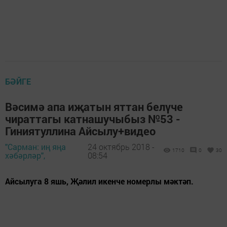
БӘЙГЕ
Вәсимә апа иҗатын яттан белүче
чираттагы катнашучыбыз №53 -
Гиниятуллина Айсылу+видео
"Сарман: иң яңа
24 октябрь 2018 -
1710
0
30
хәбәрләр",
08:54
Айсылуга 8 яшь, Җәлил икенче номерлы мәктәп.