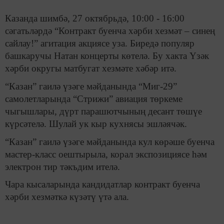
Казанда шимбә, 27 октябрьдә, 10:00 - 16:00
сәгатьләрдә “Контракт буенча хәрби хезмәт – синең
сайлау!” агитация акциясе уза. Биредә популяр
башкаручы Натан концерты көтелә. Бу хакта Үзәк
хәрби округы матбугат хезмәте хәбәр итә.
“Казан” гаилә үзәге мәйданында “Миг-29”
самолетларында “Стрижи” авиация төркеме
чыгышлары, дүрт парашютчының десант төшүе
күрсәтелә. Шулай ук кыр кухнясы эшләячәк.
“Казан” гаилә үзәге мәйданында кул көрәше буенча
мастер-класс оештырыла, корал экспозициясе һәм
электрон тир тәкъдим ителә.
Чара кысаларында кандидатлар контракт буенча
хәрби хезмәткә күзәтү үтә ала.