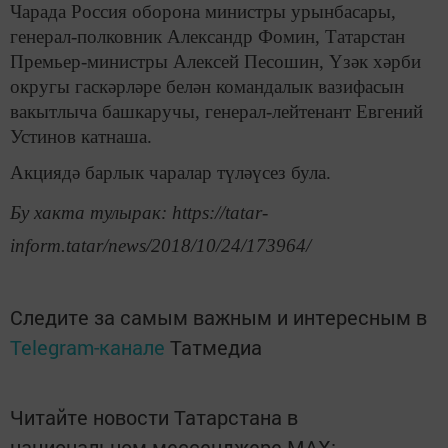
Чарада Россия оборона министры урынбасары,
генерал-полковник Александр Фомин, Татарстан
Премьер-министры Алексей Песошин, Үзәк хәрби
округы гаскәрләре белән командалык вазифасын
вакытлыча башкаручы, генерал-лейтенант Евгений
Устинов катнаша.
Акциядә барлык чаралар түләүсез була.
Бу хакта тулырак: https://tatar-
inform.tatar/news/2018/10/24/173964/
Следите за самым важным и интересным в
Telegram-канале
Татмедиа
Читайте новости Татарстана в
национальном мессенджере MАХ: