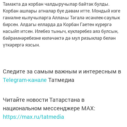
Тамакта да корбан чалдыручылар байтак булды.
Корбан ашлары атналар буе дәвам итте. Мондый изге
гамәлне кылучыларга Аллаһы Тәгалә исәнлек-саулык
бирсен. Алдагы елларда да Корбан Гаетен күрергә
насыйп итсен. Илебез тыныч, күкләребез аяз булсын,
бәйрәмнәребезне киләчәктә дә мул ризыклар белән
үткәрергә язсын.
Следите за самым важным и интересным в
Telegram-канале
Татмедиа
Читайте новости Татарстана в
национальном мессенджере MАХ:
https://max.ru/tatmedia