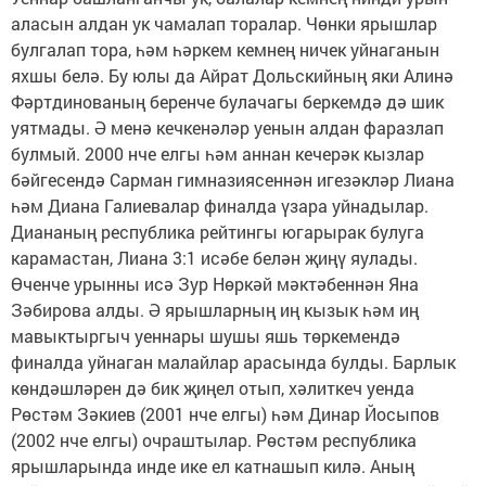
аласын алдан ук чамалап торалар. Чөнки ярышлар
булгалап тора, һәм һәркем кемнең ничек уйнаганын
яхшы белә. Бу юлы да Айрат Дольскийның яки Алинә
Фәртдинованың беренче булачагы беркемдә дә шик
уятмады. Ә менә кечкенәләр уенын алдан фаразлап
булмый. 2000 нче елгы һәм аннан кечерәк кызлар
бәйгесендә Сарман гимназиясеннән игезәкләр Лиана
һәм Диана Галиевалар финалда үзара уйнадылар.
Диананың республика рейтингы югарырак булуга
карамастан, Лиана 3:1 исәбе белән җиңү яулады.
Өченче урынны исә Зур Нөркәй мәктәбеннән Яна
Зәбирова алды. Ә ярышларның иң кызык һәм иң
мавыктыргыч уеннары шушы яшь төркемендә
финалда уйнаган малайлар арасында булды. Барлык
көндәшләрен дә бик җиңел отып, хәлиткеч уенда
Рөстәм Зәкиев (2001 нче елгы) һәм Динар Йосыпов
(2002 нче елгы) очраштылар. Рөстәм республика
ярышларында инде ике ел катнашып килә. Аның