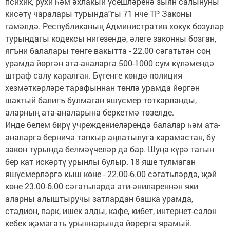
психик, рухи һәм әхлакый үсешләренә зыян салынуны
кисәтү чаралары турында"гы 71 нче ТР Законы
гамәлдә. Республиканың Административ хокук бозулар
турындагы кодексы нигезендә, әлеге законны бозган,
ягъни балалары төнге вакытта - 22.00 сәгатьтән соң
урамда йөргән ата-аналарга 500-1000 сум күләмендә
штраф салу каралган. Бүгенге көндә полиция
хезмәткәрләре тарафыннан төнлә урамда йөргән
шактый балигъ булмаган яшүсмер тоткарланды,
аларның ата-аналарына беркетмә төзелде.
Инде белем бирү учреждениеләрендә балалар һәм ата-
аналарга берничә тапкыр аңлатылуга карамастан, бу
закон турында белмәүчеләр дә бар. Шуңа күрә тагын
бер кат искәртү урынлы булыр. 18 яше тулмаган
яшүсмерләргә кыш көне - 22.00-6.00 сәгатьләрдә, җәй
көне 23.00-6.00 сәгатьләрдә әти-әниләреннән яки
аларны алыштыручы затлардан башка урамда,
стадион, парк, ишек алды, кафе, кибет, интернет-салон
кебек җәмәгать урыннарында йөрергә ярамый.