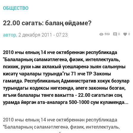
ОБЩЕСТВО
22.00 сәгать: балаң өйдәме?
автор,
2 декабря 2011 - 07:23
569
0
0
2010 нчы елның 14 нче октябреннән республикада
"Балаларның сәламәтлегенә, физик, интеллектуаль,
психик, рухи һәм әхлакый үсешләренә зыян салынуны
кисәтү чаралары турында"гы 71 нче ТР Законы
гамәлдә. Республиканың Административ хокук бозулар
турындагы кодексы нигезендә, әлеге законны бозган,
ягъни балалары төнге вакытта - 22.00 сәгатьтән соң
урамда йөргән ата-аналарга 500-1000 сум күләмендә...
2010 нчы елның 14 нче октябреннән республикада
"Балаларның сәламәтлегенә, физик, интеллектуаль,