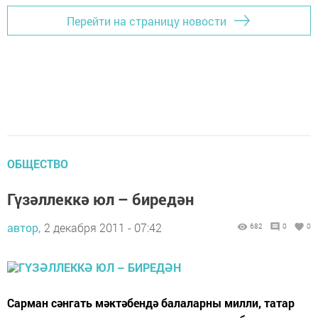
Перейти на страницу новости
ОБЩЕСТВО
Гүзәллеккә юл – биредән
автор,
2 декабря 2011 - 07:42
682
0
0
Сарман сәнгать мәктәбендә балаларны милли, татар