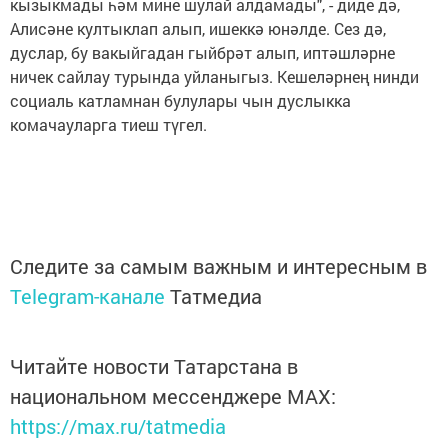
кызыкмады һәм мине шулай алдамады", - диде дә,
Алисәне култыклап алып, ишеккә юнәлде. Сез дә,
дуслар, бу вакыйгадан гыйбрәт алып, иптәшләрне
ничек сайлау турында уйланыгыз. Кешеләрнең нинди
социаль катламнан булулары чын дуслыкка
комачауларга тиеш түгел.
Следите за самым важным и интересным в
Telegram-канале
Татмедиа
Читайте новости Татарстана в
национальном мессенджере MАХ:
https://max.ru/tatmedia