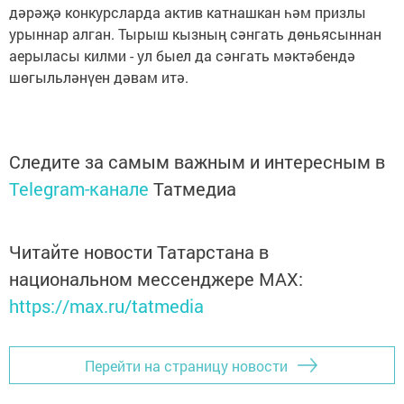
дәрәҗә конкурсларда актив катнашкан һәм призлы
урыннар алган. Тырыш кызның сәнгать дөньясыннан
аерыласы килми - ул быел да сәнгать мәктәбендә
шөгыльләнүен дәвам итә.
Следите за самым важным и интересным в
Telegram-канале
Татмедиа
Читайте новости Татарстана в
национальном мессенджере MАХ:
https://max.ru/tatmedia
Перейти на страницу новости