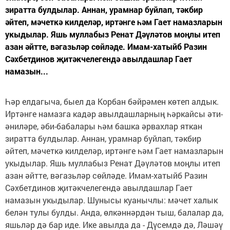
зиратта булдылар. Аннан, урамнар буйлап, тәкбир
әйтеп, мәчеткә килделәр, иртәнге һәм Гает намазларын
укыдылар. Яшь муллабыз Ренат Дәүләтов моңлы итеп
азан әйтте, вәгазьләр сөйләде. Имам-хатыйб Разин
Сәхбетдинов җитәкчелегендә авылдашлар Гает
намазын...
Һәр елдагыча, быел да Корбан бәйрәмен көтеп алдык.
Иртәнге намазга кадәр авылдашларның һәркайсы әти-
әниләре, әби-бабалары һәм башка әрвахлар яткан
зиратта булдылар. Аннан, урамнар буйлап, тәкбир
әйтеп, мәчеткә килделәр, иртәнге һәм Гает намазларын
укыдылар. Яшь муллабыз Ренат Дәүләтов моңлы итеп
азан әйтте, вәгазьләр сөйләде. Имам-хатыйб Разин
Сәхбетдинов җитәкчелегендә авылдашлар Гает
намазын укыдылар. Шунысы куанычлы: мәчет халык
белән тулы булды. Анда, өлкәннәрдән тыш, балалар да,
яшьләр дә бар иде. Ике авылда да - Дүсемдә дә, Ләшәү