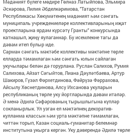
Мәдәният бүлеге мөдире Гөлназ Латыйпова, Эльмира
Әскәрова, Лилия Әбделкәримова, "Татарстан
Республикасы Хөкүмәтенең мәдәният һәм сәнгать
муниципаль учреждениеләре коллективларының иҗат
проектларына ярдәм күрсәтү Гранты" конкурсында
катнашып, җиңү яулаганнар. Бу исемлекне тагы да
дәвам итеп булыр иде.
Сарман сәнгать мәктәбе коллективы мәктәпне төрле
елларда тәмамлаган һәм сәнгать юлын сайлаган
укучылары белән дә горурлана. Руслан Салихов, Румия
Салихова, Айзат Сәгыйтов, Лиана Дәүләтбаева, Артур
Шакиров, Гүзәл Фәрхетдинова, Фәйрүзә Фәррахова,
Айсылу Хөснетдинова, Алсу Ихсанова укуларын
республиканың төрле уку йортларында дәвам итәләр.
Ә менә Әдилә Сәфәрованың тырышлыгына күпләр
сокланырлык. Ул узган ел мәктәпнең декоратив-
кулланма классын һәм урта мәктәпне тәмамлаган,
читтән торып, Казан социаль-гуманитар белемнәр
институтына укырга кергән. Уку дәверендә Әдилә төрле