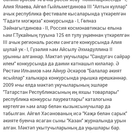
Алия Ялаева, Айгөл Гыйльметдинова III "Алтын куллар"
ачык республика фестивале кысаларында үткәрелгән
"Гадәти могҗиза" конкурсында - I, Гөлназ
Зәйнагытдинова - II, Россия космонавтикасы елына
һәм Г.Тукайның тууына 125 ел тулу уңаеннан үткәрелгән
III ачык региональ рәсем сәнгате конкурсында Алия
шулай ук - I, Гүзәлия һәм Айсылу Әхмәдуллина II
урынны алганнар. Мәктәп укучылары "Сандугач сайрар
илем" конкурсында да даими катнашып киләләр. Ә
Рөстәм Илһамов һәм Айнур Әскәров "Балалар әкият
ясыйлар" халыкара конкурсында уңышка ирешкәннәр.
2009 нчы елда мәктәп укучыларының эшләре
"Татарстан Республикасының иң яхшы товарлары"
республика конкурсы лауреатлары" каталогына
кертелгән һәм алар белән кызыксынучылар да
табылган. Айгөл Хәсәнованың исә "Кәҗә белән сарык"
әкияте буенча ясаган сыны "Казан" журналында урын
алган. Мәктәп укытучыларының да уңышлары бар.