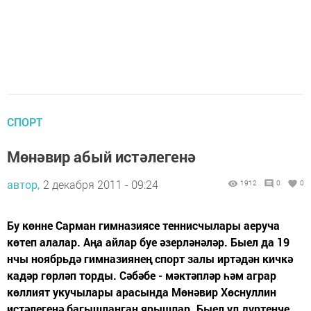
СПОРТ
Мөнәвир абый истәлегенә
автор,
2 декабря 2011 - 09:24
1912
0
0
Бу көнне Сарман гимназиясе теннисчылары аеруча
көтеп алалар. Аңа айлар буе әзерләнәләр. Быел да 19
нчы ноябрьдә гимназиянең спорт залы иртәдән кичкә
кадәр гөрләп торды. Сәбәбе - мәктәпләр һәм аграр
көллият укучылары арасында Мөнәвир Хөснуллин
истәлегенә багышланган ярышлар. Быел ул дүртенче