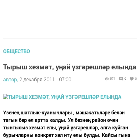
ОБЩЕСТВО
Тырыш хезмәт, уңай үзгәрешләр елында
автор,
2 декабря 2011 - 07:00
571
0
0
Үзенең шатлык-куанычлары , мәшәкатьләре белән
тагын бер ел артта калды. Ул безнең район өчен
тынгысыз хезмәт елы, уңай үзгәрешләр, алга куйган
бурычларны конкрет хәл итү елы булды. Кайсы гына