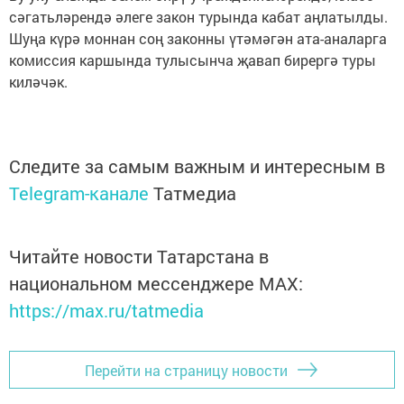
сәгатьләрендә әлеге закон турында кабат аңлатылды.
Шуңа күрә моннан соң законны үтәмәгән ата-аналарга
комиссия каршында тулысынча җавап бирергә туры
киләчәк.
Следите за самым важным и интересным в
Telegram-канале
Татмедиа
Читайте новости Татарстана в
национальном мессенджере MАХ:
https://max.ru/tatmedia
Перейти на страницу новости