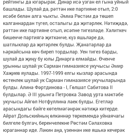
рейтингы да югарырак. Динар исә узган ел гына уйный
башлады. Шулай да, рәттән ике партияне отып, 2:0
исәбе белән алга чыкты. Әмма Рөстәм дә төшеп
калганнардан түгел, осталыгы да җитәрлек. Нәтиҗәдә,
рәттән ике партияне отып, исәпне тигезләде. Хәлиткеч
бишенче партиягә җиткәнче, күз яшьләре дә,
шатлыклар да җитәрлек булды. Җанатарлар да
һәркайсына көч биреп тордылар. Уен тигез барды,
шулай да җиңү бу юлы Динарга елмайды. Өченче
урынны шулай ук Сарман гимназиясе укучысы Әмир
Хаҗиев яулады. 1997-1999 елгы кызлар арасында
өстенлек шулай ук Сарман гимназиясе укучыларында
булды. Алинә Фәртдинова - I, Гөлшат Сабитова II
булдылар. Ә III урынга Петровка Завод урта мәктәбе
укучысы Айгөл Нотфуллина лаек булды. Егетләр
арасындагы бәйге көтелмәгәнрәк нәтиҗә китерде.
Айрат Дольскийның өлкәннәр төркемендә уйнаячагы
билгеле булгач, беренчелекне Рөстәм Сәлаховка
юраганнар иде. Ләкин аңа, үзеннән ике яшькә кечерәк