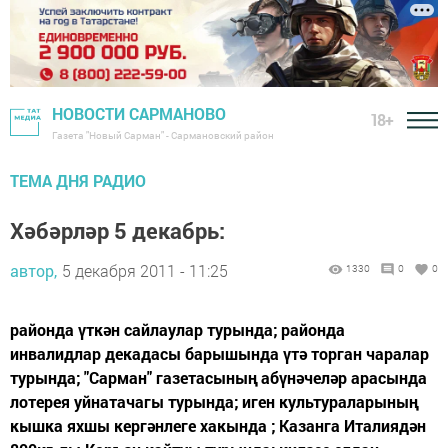
НОВОСТИ САРМАНОВО
18+
Газета "Новый Сарман" - Сармановский район
ТЕМА ДНЯ РАДИО
Хәбәрләр 5 декабрь:
автор,
5 декабря 2011 - 11:25
1330
0
0
районда үткән сайлаулар турында; районда
инвалидлар декадасы барышында үтә торган чаралар
турында; "Сарман" газетасының абүнәчеләр арасында
лотерея уйнатачагы турында; иген культураларының
кышка яхшы кергәнлеге хакында ; Казанга Италиядән