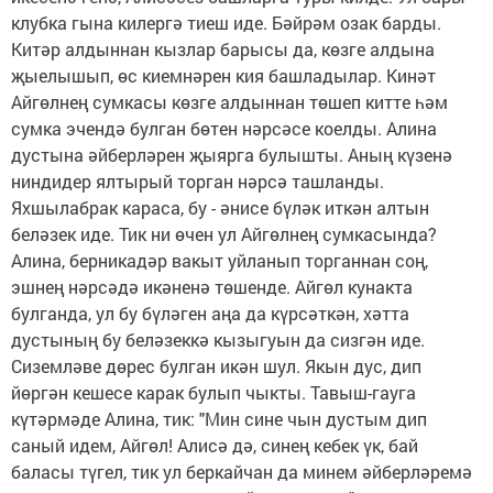
клубка гына килергә тиеш иде. Бәйрәм озак барды.
Китәр алдыннан кызлар барысы да, көзге алдына
җыелышып, өс киемнәрен кия башладылар. Кинәт
Айгөлнең сумкасы көзге алдыннан төшеп китте һәм
сумка эчендә булган бөтен нәрсәсе коелды. Алина
дустына әйберләрен җыярга булышты. Аның күзенә
ниндидер ялтырый торган нәрсә ташланды.
Яхшылабрак караса, бу - әнисе бүләк иткән алтын
беләзек иде. Тик ни өчен ул Айгөлнең сумкасында?
Алина, берникадәр вакыт уйланып торганнан соң,
эшнең нәрсәдә икәненә төшенде. Айгөл кунакта
булганда, ул бу бүләген аңа да күрсәткән, хәтта
дустының бу беләзеккә кызыгуын да сизгән иде.
Сиземләве дөрес булган икән шул. Якын дус, дип
йөргән кешесе карак булып чыкты. Тавыш-гауга
күтәрмәде Алина, тик: "Мин сине чын дустым дип
саный идем, Айгөл! Алисә дә, синең кебек үк, бай
баласы түгел, тик ул беркайчан да минем әйберләремә