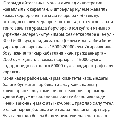
Югарыда әйтелгәнчә, моның өчен административ
җаваплылык каралган. Ә штрафлар күләме җаваплы
хезмәткәрләр өчен тагы да югарырак. Әйтик, кул
астындагы яшүсмерләрне контрольдә тотмаган, ягъни
төнге вакытта урамда йөрүләренә юл куйган ятимнәр
учреждениеләре укытучылары, хезмәткәрләре өчен ул -
3000-5000 сум, юридик затлар (белем һәм тәрбия бирү
учреждениеләре) өчен - 15000-20000 сум. Әгәр законны
бозу икенче тапкыр кабатлана икән, гражданнарга -
2000 сум, җаваплы хезмәткәрләргә - 15000 сумга
кадәр, юридик затларга 50000 сумга кадәр штраф салу
каралган.
Моңа кадәр район Башкарма комитеты каршындагы
балигъ булмаганнар белән эшләү һәм аларның
хокукларын яклау комиссиясе комиссия каршында
җавап бирүче ата-аналарны кисәтү белән чикләнде.
Чөнки законның максаты - күбрәк штрафлар салу түгел,
ә өлкәннәрнең балалар өчен җаваплылыгын арттыру.
Бу уку елында белем бирү учреждениеләрендә, класс