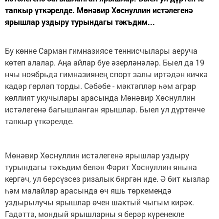
тапкыр үткәрелде. Мөнәвир Хөснуллин истәлегенә
ярышлар уздыру турындагы тәкъдим...
Бу көнне Сарман гимназиясе теннисчылары аеруча
көтеп алалар. Аңа айлар буе әзерләнәләр. Быел да 19
нчы ноябрьдә гимназиянең спорт залы иртәдән кичкә
кадәр гөрләп торды. Сәбәбе - мәктәпләр һәм аграр
көллият укучылары арасында Мөнәвир Хөснуллин
истәлегенә багышланган ярышлар. Быел ул дүртенче
тапкыр үткәрелде.
Мөнәвир Хөснуллин истәлегенә ярышлар уздыру
турындагы тәкъдим белән Фәрит Хөснуллин янына
кергәч, ул берсүзсез ризалык биргән иде. Ә бит кызлар
һәм малайлар арасында өч яшь төркемендә
уздырылучы ярышлар өчен шактый чыгым кирәк.
Гадәттә, мондый ярышларны я берәр күренекле