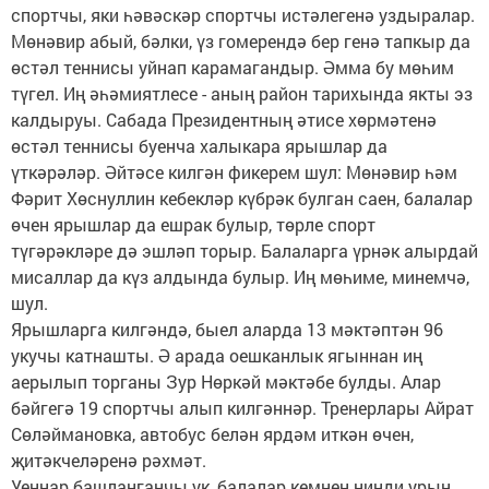
спортчы, яки һәвәскәр спортчы истәлегенә уздыралар.
Мөнәвир абый, бәлки, үз гомерендә бер генә тапкыр да
өстәл теннисы уйнап карамагандыр. Әмма бу мөһим
түгел. Иң әһәмиятлесе - аның район тарихында якты эз
калдыруы. Сабада Президентның әтисе хөрмәтенә
өстәл теннисы буенча халыкара ярышлар да
үткәрәләр. Әйтәсе килгән фикерем шул: Мөнәвир һәм
Фәрит Хөснуллин кебекләр күбрәк булган саен, балалар
өчен ярышлар да ешрак булыр, төрле спорт
түгәрәкләре дә эшләп торыр. Балаларга үрнәк алырдай
мисаллар да күз алдында булыр. Иң мөһиме, минемчә,
шул.
Ярышларга килгәндә, быел аларда 13 мәктәптән 96
укучы катнашты. Ә арада оешканлык ягыннан иң
аерылып торганы Зур Нөркәй мәктәбе булды. Алар
бәйгегә 19 спортчы алып килгәннәр. Тренерлары Айрат
Сөләймановка, автобус белән ярдәм иткән өчен,
җитәкчеләренә рәхмәт.
Уеннар башланганчы ук, балалар кемнең нинди урын