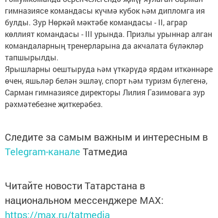
гимназиясе командасы күчмә кубок һәм дипломга ия
булды. Зур Нөркәй мәктәбе командасы - II, аграр
көллият командасы - III урында. Призлы урыннар алган
командаларның тренерларына да акчалата бүләкләр
тапшырылды.
Ярышларны оештыруда һәм үткәрүдә ярдәм иткәннәре
өчен, яшьләр белән эшләү, спорт һәм туризм бүлегенә,
Сарман гимназиясе директоры Лилия Газимовага зур
рәхмәтебезне җиткерәбез.
Следите за самым важным и интересным в
Telegram-канале
Татмедиа
Читайте новости Татарстана в
национальном мессенджере MАХ:
https://max.ru/tatmedia