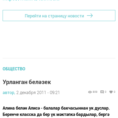
Перейти на страницу новости
ОБЩЕСТВО
Урланган беләзек
автор,
2 декабря 2011 - 09:21
809
0
0
Алина белән Алисә - балалар бакчасыннан ук дуслар.
Беренче класска да бер үк мәктәпкә бардылар, бергә