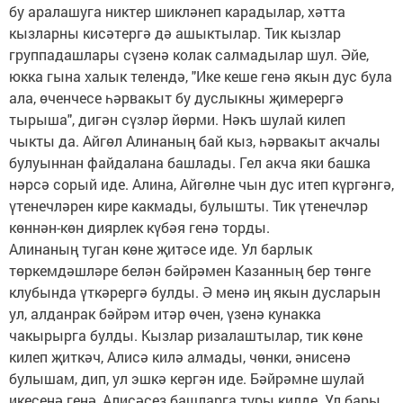
бу аралашуга никтер шикләнеп карадылар, хәтта
кызларны кисәтергә дә ашыктылар. Тик кызлар
группадашлары сүзенә колак салмадылар шул. Әйе,
юкка гына халык телендә, "Ике кеше генә якын дус була
ала, өченчесе һәрвакыт бу дуслыкны җимерергә
тырыша", дигән сүзләр йөрми. Нәкъ шулай килеп
чыкты да. Айгөл Алинаның бай кыз, һәрвакыт акчалы
булуыннан файдалана башлады. Гел акча яки башка
нәрсә сорый иде. Алина, Айгөлне чын дус итеп күргәнгә,
үтенечләрен кире какмады, булышты. Тик үтенечләр
көннән-көн диярлек күбәя генә торды.
Алинаның туган көне җитәсе иде. Ул барлык
төркемдәшләре белән бәйрәмен Казанның бер төнге
клубында үткәрергә булды. Ә менә иң якын дусларын
ул, алданрак бәйрәм итәр өчен, үзенә кунакка
чакырырга булды. Кызлар ризалаштылар, тик көне
килеп җиткәч, Алисә килә алмады, чөнки, әнисенә
булышам, дип, ул эшкә кергән иде. Бәйрәмне шулай
икесенә генә, Алисәсез башларга туры килде. Ул бары