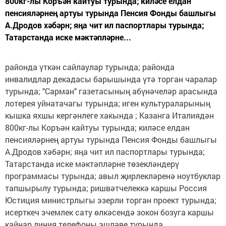
800кг-лы Коръән кайтуы турында; киләсе елдан
пенсияләрнең артуы турында Пенсия Фонды башлыгы
А.Дродов хәбәрн; яңа чит ил паспортлары турында;
Татарстанда иске мәктәпләрне...
районда үткән сайлаулар турында; районда
инвалидлар декадасы барышында үтә торган чаралар
турында; "Сарман" газетасының абүнәчеләр арасында
лотерея уйнатачагы турында; иген культураларының
кышка яхшы кергәнлеге хакында ; Казанга Италиядән
800кг-лы Коръән кайтуы турында; киләсе елдан
пенсияләрнең артуы турында Пенсия Фонды башлыгы
А.Дродов хәбәрн; яңа чит ил паспортлары турында;
Татарстанда иске мәктәпләрне төзекләндерү
программасы турында; авыл җирлекләренә ноутбуклар
тапшырылу турында; ришвәтчелеккә каршы Россия
Юстиция министрлыгы эзерли торган проект турында;
исерткеч эчемлек сату өлкәсендә зокон бозуга каршы
кайнар линия телефоны эшләве турында.