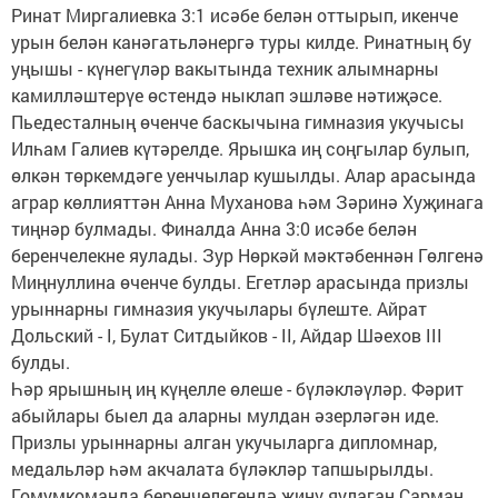
Ринат Миргалиевка 3:1 исәбе белән оттырып, икенче
урын белән канәгатьләнергә туры килде. Ринатның бу
уңышы - күнегүләр вакытында техник алымнарны
камилләштерүе өстендә ныклап эшләве нәтиҗәсе.
Пьедесталның өченче баскычына гимназия укучысы
Илһам Галиев күтәрелде. Ярышка иң соңгылар булып,
өлкән төркемдәге уенчылар кушылды. Алар арасында
аграр көллияттән Анна Муханова һәм Зәринә Хуҗинага
тиңнәр булмады. Финалда Анна 3:0 исәбе белән
беренчелекне яулады. Зур Нөркәй мәктәбеннән Гөлгенә
Миңнуллина өченче булды. Егетләр арасында призлы
урыннарны гимназия укучылары бүлеште. Айрат
Дольский - I, Булат Ситдыйков - II, Айдар Шәехов III
булды.
Һәр ярышның иң күңелле өлеше - бүләкләүләр. Фәрит
абыйлары быел да аларны мулдан әзерләгән иде.
Призлы урыннарны алган укучыларга дипломнар,
медальләр һәм акчалата бүләкләр тапшырылды.
Гомумкоманда беренчелегендә җиңү яулаган Сарман