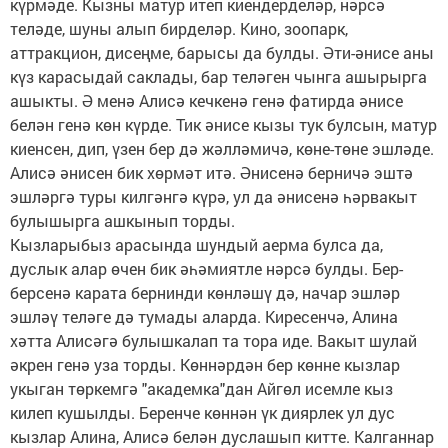
күрмәде. Кызны матур итеп киендерделәр, нәрсә
теләде, шуны алып бирделәр. Кино, зоопарк,
аттракцион, дисеңме, барысы да булды. Әти-әнисе аны
күз карасыдай саклады, бар теләген чынга ашырырга
ашыкты. Ә менә Алисә кечкенә генә фатирда әнисе
белән генә көн күрде. Тик әнисе кызы тук булсын, матур
киенсен, дип, үзен бер дә жәлләмичә, көне-төне эшләде.
Алисә әнисен бик хөрмәт итә. Әнисенә берничә эштә
эшләргә туры килгәнгә күрә, ул да әнисенә һәрвакыт
булышырга ашкынып торды.
Кызларыбыз арасында шундый аерма булса да,
дуслык алар өчен бик әһәмиятле нәрсә булды. Бер-
берсенә карата бернинди көнләшү дә, начар эшләр
эшләү теләге дә тумады аларда. Киресенчә, Алина
хәтта Алисәгә булышкалап та тора иде. Вакыт шулай
әкрен генә уза торды. Көннәрдән бер көнне кызлар
укыган төркемгә "академка"дан Айгөл исемле кыз
килеп кушылды. Беренче көннән үк диярлек ул дус
кызлар Алина, Алисә белән дуслашып китте. Калганнар