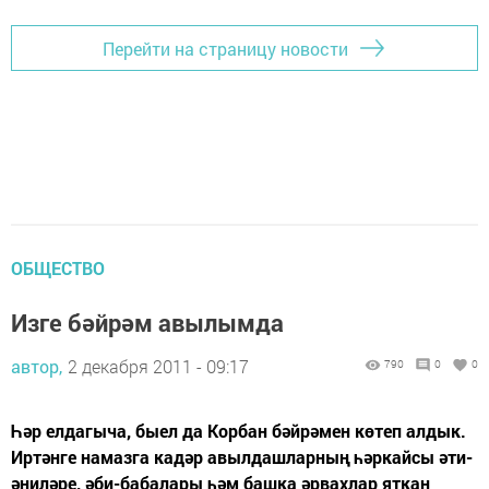
Перейти на страницу новости
ОБЩЕСТВО
Изге бәйрәм авылымда
автор,
2 декабря 2011 - 09:17
790
0
0
Һәр елдагыча, быел да Корбан бәйрәмен көтеп алдык.
Иртәнге намазга кадәр авылдашларның һәркайсы әти-
әниләре, әби-бабалары һәм башка әрвахлар яткан