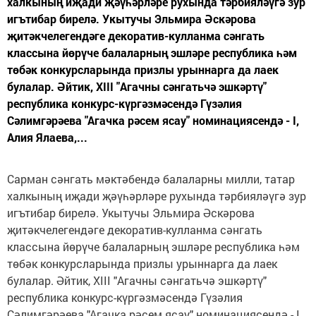
халкының иҗади җәүһәрләре рухында тәрбияләүгә зур
игътибар бирелә. Укытучы Эльмира Әскәрова
җитәкчелегендәге декоратив-кулланма сәнгать
классына йөрүче балаларның эшләре республика һәм
төбәк конкурсларында призлы урыннарга да лаек
булалар. Әйтик, XIII "Агачны сәнгатьчә эшкәртү"
республика конкурс-күргәзмәсендә Гүзәлия
Сәлимгәрәева "Агачка рәсем ясау" номинациясендә - I,
Алия Ялаева,...
Сарман сәнгать мәктәбендә балаларны милли, татар
халкының иҗади җәүһәрләре рухында тәрбияләүгә зур
игътибар бирелә. Укытучы Эльмира Әскәрова
җитәкчелегендәге декоратив-кулланма сәнгать
классына йөрүче балаларның эшләре республика һәм
төбәк конкурсларында призлы урыннарга да лаек
булалар. Әйтик, XIII "Агачны сәнгатьчә эшкәртү"
республика конкурс-күргәзмәсендә Гүзәлия
Сәлимгәрәева "Агачка рәсем ясау" номинациясендә - I,