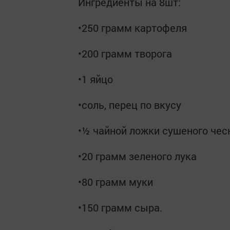
Ингредиенты на 8шт:
•250 грамм картофеля
•200 грамм творога
•1 яйцо
•соль, перец по вкусу
•½ чайной ложки сушеного чес
•20 грамм зеленого лука
•80 грамм муки
•150 грамм сыра.