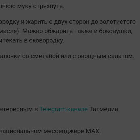
шнюю муку стряхнуть.
родку и жарить с двух сторон до золотистого
 масле). Можно обжарить также и боковушки,
ытекать в сковородку.
палочки со сметаной или с овощным салатом.
интересным в
Telegram-канале
Татмедиа
в национальном мессенджере MАХ: