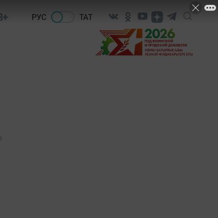
8+
РУС
ТАТ
0