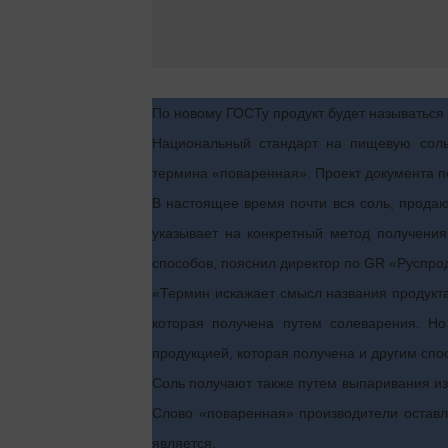
По новому ГОСТу продукт будет называтьс
Национальный стандарт на пищевую соль
термина «поваренная». Проект документа п
В настоящее время почти вся соль, прода
указывает на конкретный метод получения
способов, пояснил директор по GR «Руспро
«Термин искажает смысл названия продукта
которая получена путем солеварения. Но
продукцией, которая получена и другим спос
Соль получают также путем выпаривания и
Слово «поваренная» производители оставл
является.