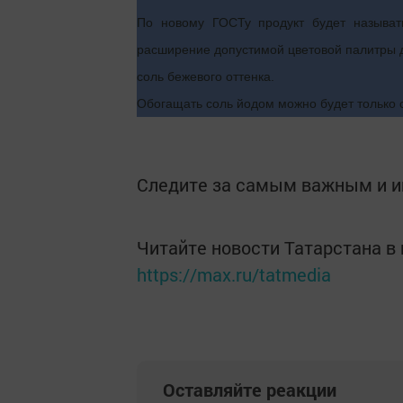
По новому ГОСТу продукт будет называт
расширение допустимой цветовой палитры дл
соль бежевого оттенка.
Обогащать соль йодом можно будет только 
Следите за самым важным и 
Читайте новости Татарстана 
https://max.ru/tatmedia
Оставляйте реакции