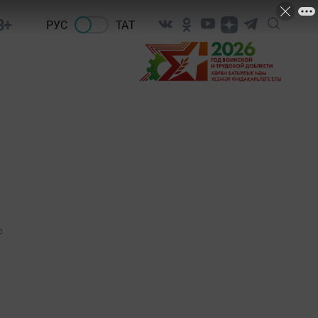
8+
РУС
ТАТ
0