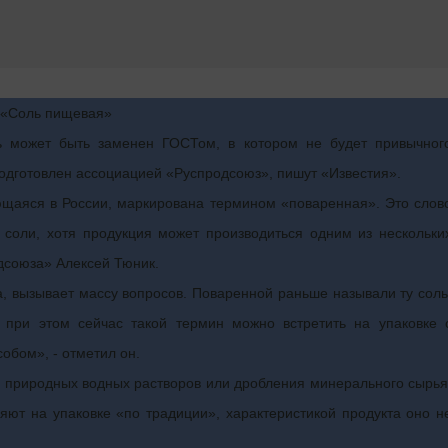
я «Соль пищевая»
 может быть заменен ГОСТом, в котором не будет привычног
одготовлен ассоциацией «Руспродсоюз», пишут «Известия».
ющаяся в России, маркирована термином «поваренная». Это слов
 соли, хотя продукция может производиться одним из нескольки
дсоюза» Алексей Тюник.
, вызывает массу вопросов. Поваренной раньше называли ту соль
 при этом сейчас такой термин можно встретить на упаковке 
обом», - отметил он.
з природных водных растворов или дробления минерального сырья
яют на упаковке «по традиции», характеристикой продукта оно н