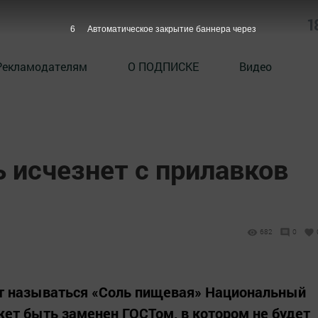
1
5
Автоматическое закрытие баннера через
Рекламодателям
О ПОДПИСКЕ
Видео
 исчезнет с прилавков
682
0
ет называться «Соль пищевая» Национальный
ет быть заменен ГОСТом, в котором не будет