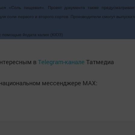
ься «Соль пищевая». Проект документа также предусматривае
я соли первого и второго сортов. Производители смогут выпускат
с помощью йодата калия (KIO3)
интересным в
Telegram-канале
Татмедиа
в национальном мессенджере MАХ: