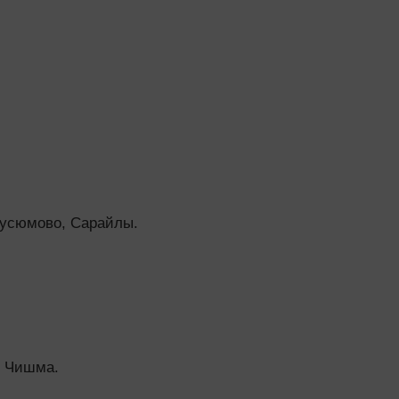
Дусюмово, Сарайлы.
ы Чишма.