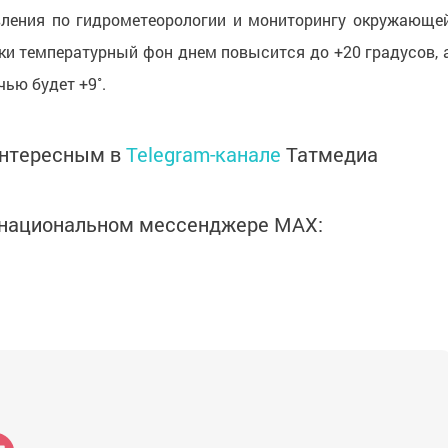
вления по гидрометеорологии и мониторингу окружающе
ки температурный фон днем повысится до +20 градусов, 
ью будет +9˚.
интересным в
Telegram-канале
Татмедиа
в национальном мессенджере MАХ: