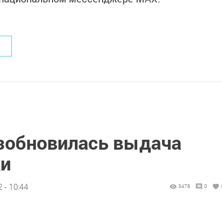
озобновилась выдача
ки
 - 10:44
3478
0