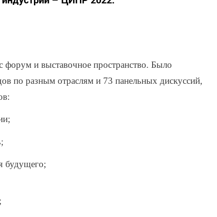
с форум и выставочное пространство. Было
ов по разным отраслям и 73 панельных дискуссий,
ов:
ии;
;
я будущего;
;