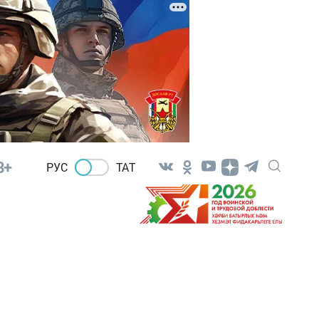
8+
РУС
ТАТ