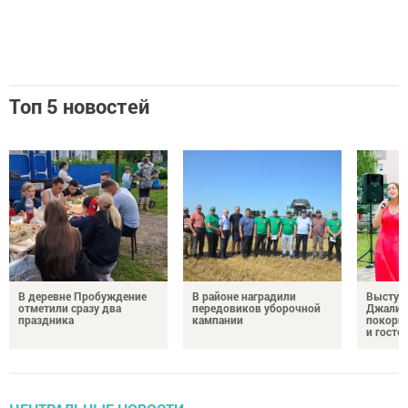
Топ 5 новостей
В деревне Пробуждение
В районе наградили
Выступ
отметили сразу два
передовиков уборочной
Джалил
праздника
кампании
покорил
и госте