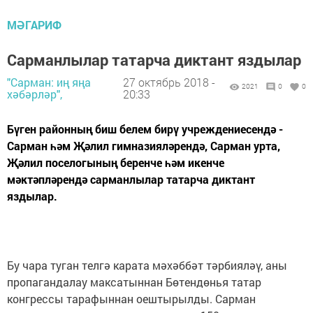
МӘГАРИФ
Сарманлылар татарча диктант яздылар
"Сарман: иң яңа
27 октябрь 2018 -
2021
0
0
хәбәрләр",
20:33
Бүген районның биш белем бирү учреждениесендә -
Сарман һәм Җәлил гимназияләрендә, Сарман урта,
Җәлил поселогының беренче һәм икенче
мәктәпләрендә сарманлылар татарча диктант
яздылар.
Бу чара туган телгә карата мәхәббәт тәрбияләү, аны
пропагандалау максатыннан Бөтендөнья татар
конгрессы тарафыннан оештырылды. Сарман