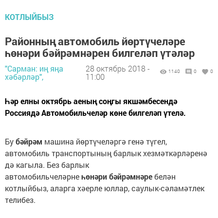
КОТЛЫЙБЫЗ
Районның автомобиль йөртүчеләре
һөнәри бәйрәмнәрен билгеләп үтәләр
"Сарман: иң яңа
28 октябрь 2018 -
1140
0
0
хәбәрләр",
11:00
Һәр елны октябрь аеның соңгы якшәмбесендә
Россиядә Автомобильчеләр көне билгеләп үтелә.
Бу
бәйрәм
машина йөртүчеләргә генә түгел,
автомобиль транспортының барлык хезмәткәрләренә
дә кагыла. Без барлык
автомобильчеләрне
һөнәри
бәйрәмнәре
белән
котлыйбыз, аларга хәерле юллар, саулык-сәламәтлек
телибез.