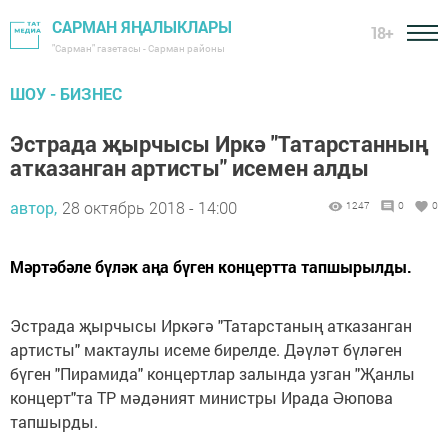
САРМАН ЯҢАЛЫКЛАРЫ
18+
"Сарман" газетасы - Сарман районы
ШОУ - БИЗНЕС
Эстрада җырчысы Иркә "Татарстанның
атказанган артисты" исемен алды
автор,
28 октябрь 2018 - 14:00
1247
0
0
Мәртәбәле бүләк аңа бүген концертта тапшырылды.
Эстрада җырчысы Иркәгә "Татарстаның атказанган
артисты" мактаулы исеме бирелде. Дәүләт бүләген
бүген "Пирамида" концертлар залында узган "Җанлы
концерт"та ТР мәдәният министры Ирада Әюпова
тапшырды.