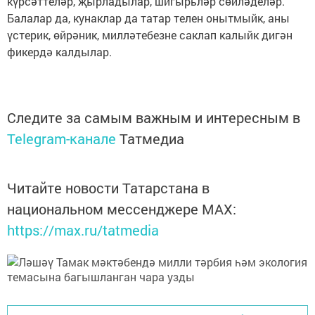
күрсәттеләр, җырладылар, шигырьләр сөйләделәр.
Балалар да, кунаклар да татар телен онытмыйк, аны
үстерик, өйрәник, милләтебезне саклап калыйк дигән
фикердә калдылар.
Следите за самым важным и интересным в
Telegram-канале
Татмедиа
Читайте новости Татарстана в
национальном мессенджере MАХ:
https://max.ru/tatmedia