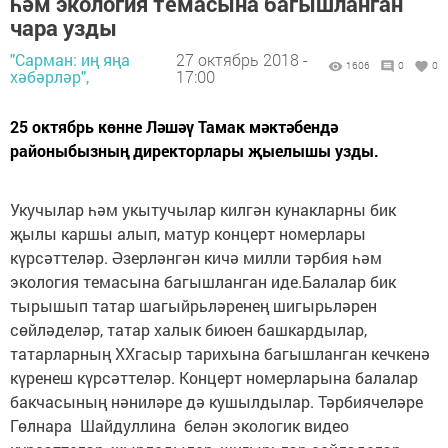
һәм экология темасына багышланган
чара узды
"Сарман: иң яңа
27 октябрь 2018 -
1606
0
0
хәбәрләр",
17:00
25 октябрь көнне Ләшәү Тамак мәктәбендә
районыбызның директорлары җыелышы узды.
Укучылар һәм укытучылар килгән кунакларны бик
җылы каршы алып, матур концерт номерлары
күрсәттеләр. Әзерләнгән кичә милли тәрбия һәм
экология темасына багышланган иде.Балалар бик
тырышып татар шагыйрьләренең шигырьләрен
сөйләделәр, татар халык биюен башкардылар,
татарларның XXгасыр тарихына багышланган кечкенә
күренеш күрсәттеләр. Концерт номерларына балалар
бакчасының нәниләре дә кушылдылар. Тәрбиячеләре
Гөлнара Шайдуллина белән экологик видео