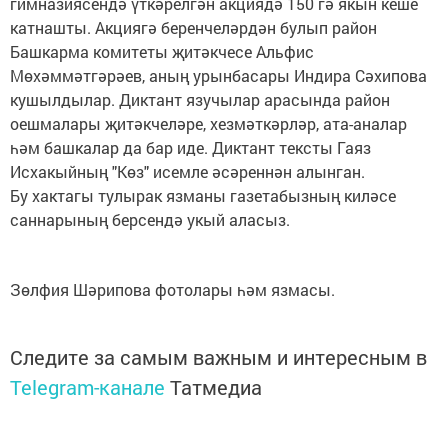
гимназиясендә үткәрелгән акциядә 150 гә якын кеше
катнашты. Акциягә беренчеләрдән булып район
Башкарма комитеты җитәкчесе Альфис
Мөхәммәтгәрәев, аның урынбасары Индира Сәхипова
кушылдылар. Диктант язучылар арасында район
оешмалары җитәкчеләре, хезмәткәрләр, ата-аналар
һәм башкалар да бар иде. Диктант тексты Гаяз
Исхакыйның "Көз" исемле әсәреннән алынган.
Бу хактагы тулырак язманы газетабызның киләсе
саннарының берсендә укый аласыз.
Зөлфия Шәрипова фотолары һәм язмасы.
Следите за самым важным и интересным в
Telegram-канале
Татмедиа