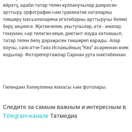
өйрәтү, әдәби татар телен кулланучылар даирәсен
арттыру, орфографик һәм грамматик хаталарны
тикшерү мәсьәләләренә игътибарны арттыручы белем
бирү акциясе. Җитәкчелек, укытучылар, әти - әниләр,
гомумән, һәр теләгән кеше, диктант язуда катнашып,
татар телен белү дәрәҗәсен тикшереп карады. Алар
язучы, сәясәтче Гаяз Исхакыйның "Көз" әсәреннән өзек
яздылар. Фоторепортажлар Сарман урта мәктәбеннән.
Гөләндәм Хәлиуллина язмасы һәм фотолары.
Следите за самым важным и интересным в
Telegram-канале
Татмедиа