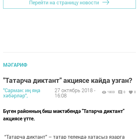
Перейти на страницу новости
МӘГАРИФ
"Татарча диктант" акциясе кайда узган?
"Сарман: иң яңа
27 октябрь 2018 -
1803
0
0
хәбәрләр",
16:08
Бүген районның биш мәктәбендә "Татарча диктант"
акциясе үтте.
“Татарча диктант” – татар телендә хатасыз язарга