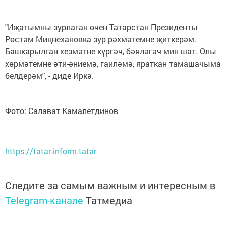
"Иҗатымны зурлаган өчен Татарстан Президенты
Рөстәм Миңнехановка зур рәхмәтемне җиткерәм.
Башкарылган хезмәтне күргәч, бәяләгәч мин шат. Олы
хөрмәтемне әти-әниемә, гаиләмә, яраткан тамашачыма
белдерәм", - диде Иркә.
Фото: Салават Камалетдинов
https://tatar-inform.tatar
Следите за самым важным и интересным в
Telegram-канале
Татмедиа