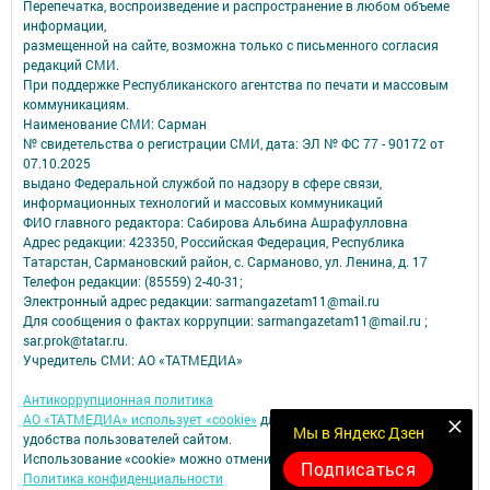
Перепечатка, воспроизведение и распространение в любом объеме
информации,
размещенной на сайте, возможна только с письменного согласия
редакций СМИ.
При поддержке Республиканского агентства по печати и массовым
коммуникациям.
Наименование СМИ: Сарман
№ свидетельства о регистрации СМИ, дата: ЭЛ № ФС 77 - 90172 от
07.10.2025
выдано Федеральной службой по надзору в сфере связи,
информационных технологий и массовых коммуникаций
ФИО главного редактора: Сабирова Альбина Ашрафулловна
Адрес редакции: 423350, Российская Федерация, Республика
Татарстан, Сармановский район, с. Сарманово, ул. Ленина, д. 17
Телефон редакции: (85559) 2-40-31;
Электронный адрес редакции: sarmangazetam11@mail.ru
Для сообщения о фактах коррупции: sarmangazetam11@mail.ru ;
sar.prok@tatar.ru.
Учредитель СМИ: АО «ТАТМЕДИА»
Антикоррупционная политика
АО «ТАТМЕДИА» использует «cookie»
для персонализации сервисов и
Мы в Яндекс Дзен
удобства пользователей сайтом.
Использование «cookie» можно отменить в настройках браузера.
Подписаться
Политика конфиденциальности