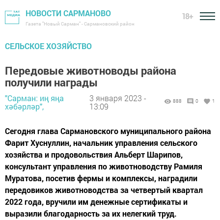
НОВОСТИ САРМАНОВО
18+
Газета "Новый Сарман" - Сармановский район
СЕЛЬСКОЕ ХОЗЯЙСТВО
Передовые животноводы района
получили награды
"Сарман: иң яңа
3 января 2023 -
888
0
1
хәбәрләр",
13:09
Сегодня глава Сармановского муниципального района
Фарит Хуснуллин, начальник управления сельского
хозяйства и продовольствия Альберт Шарипов,
консультант управления по животноводству Рамиля
Муратова, посетив фермы и комплексы, наградили
передовиков животноводства за четвертый квартал
2022 года, вручили им денежные сертификаты и
выразили благодарность за их нелегкий труд.