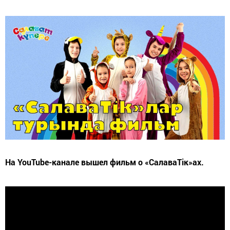
На YouTube-канале вышел фильм о «СалаваTік»ах.