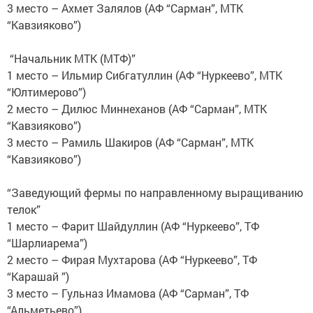
3 место – Ахмет Залялов (АФ “Сарман”, МТК
“Кавзияково”)
“Начальник МТК (МТФ)”
1 место – Ильмир Сибгатуллин (АФ “Нуркеево”, МТК
“Юлтимерово”)
2 место – Дилюс Миннеханов (АФ “Сарман”, МТК
“Кавзияково”)
3 место – Рамиль Шакиров (АФ “Сарман”, МТК
“Кавзияково”)
“Заведующий фермы по направленному выращиванию
телок”
1 место – Фарит Шайдуллин (АФ “Нуркеево”, ТФ
“Шарлиарема”)
2 место – Фирая Мухтарова (АФ “Нуркеево”, ТФ
“Карашай ”)
3 место – Гульназ Имамова (АФ “Сарман”, ТФ
“Альметьево”)