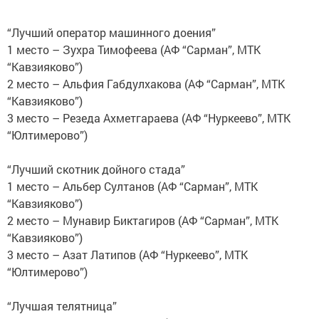
“Лучший оператор машинного доения”
1 место – Зухра Тимофеева (АФ “Сарман”, МТК
“Кавзияково”)
2 место – Альфия Габдулхакова (АФ “Сарман”, МТК
“Кавзияково”)
3 место – Резеда Ахметгараева (АФ “Нуркеево”, МТК
“Юлтимерово”)
“Лучший скотник дойного стада”
1 место – Альбер Султанов (АФ “Сарман”, МТК
“Кавзияково”)
2 место – Мунавир Биктагиров (АФ “Сарман”, МТК
“Кавзияково”)
3 место – Азат Латипов (АФ “Нуркеево”, МТК
“Юлтимерово”)
“Лучшая телятница”