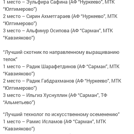
1 место – Зульфира Сафина (АФ “Нуркеево”, МТК
“Юлтимерово”)
2 место – Сирин Ахметгараев (АФ “Нуркеево”, МТК
“Юлтимерово”)
3 место – Альфинур Осипова (АФ “Сарман”, МТК
“Кавзияково”)
“Лучший скотник по направленному выращиванию
телок”
1 место – Радик Шарафетдинов (АФ “Сарман”, МТК
“Кавзияково”)
2 место – Радик Габдрахманов (АФ “Нуркеево”, МТК
“Юлтимерово”)
3 место – Ильгиз Хуснуллин (АФ “Сарман”, ТФ
“Альметьево”)
“Лучший технолог по искусственному осеменению”
1 место – Рамис Исламов (АФ “Сарман”, МТК
“Кавзияково”)