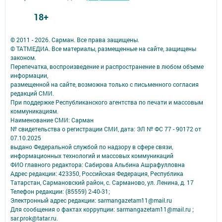
18+
© 2011 - 2026. Сарман. Все права защищены.
© ТАТМЕДИА. Все материалы, размещенные на сайте, защищены
законом.
Перепечатка, воспроизведение и распространение в любом объеме
информации,
размещенной на сайте, возможна только с письменного согласия
редакций СМИ.
При поддержке Республиканского агентства по печати и массовым
коммуникациям.
Наименование СМИ: Сарман
№ свидетельства о регистрации СМИ, дата: ЭЛ № ФС 77 - 90172 от
07.10.2025
выдано Федеральной службой по надзору в сфере связи,
информационных технологий и массовых коммуникаций
ФИО главного редактора: Сабирова Альбина Ашрафулловна
Адрес редакции: 423350, Российская Федерация, Республика
Татарстан, Сармановский район, с. Сарманово, ул. Ленина, д. 17
Телефон редакции: (85559) 2-40-31;
Электронный адрес редакции: sarmangazetam11@mail.ru
Для сообщения о фактах коррупции: sarmangazetam11@mail.ru ;
sar.prok@tatar.ru.