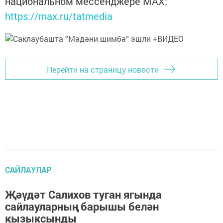
национальном мессенджере MАХ:
https://max.ru/tatmedia
Перейти на страницу новости
САЙЛАУЛАР
Җәүдәт Салихов туган ягында
сайлауларның барышы белән
кызыксынды