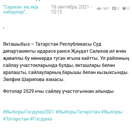
"Сарман: иң яңа
19 сентябрь 2021 -
1401
0
0
хәбәрләр",
10:15
.
Якташыбыз – Татарстан Республикасы Суд
департаменты идарәсе рәисе Җәүдәт Салихов ил өчен
җаваплы бу көннәрдә туган ягына кайтты. Ул районның
сайлау участокларында булды, якташлары белән
аралашты, сайлауларның барышы белән кызыксынды.
Зөлфия Шәрипова язмасы.
Фотолар 2529 нчы сайлау участогыннан алынды
#ВыборыГосдума2021
#ВыборыТатарстан
#Выборы
#Татарстан
#Госдума