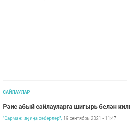
САЙЛАУЛАР
Рәис абый сайлауларга шигырь белән кил
"Сарман: иң яңа хәбәрләр",
19 сентябрь 2021 - 11:47