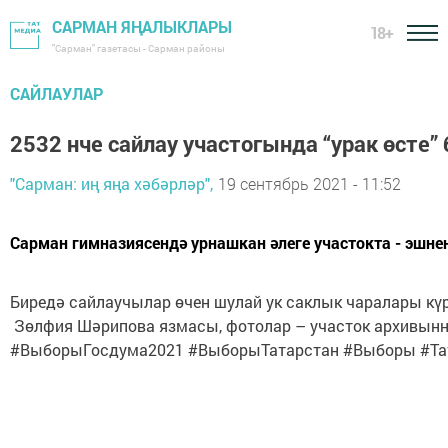
САРМАН ЯҢАЛЫКЛАРЫ
18+
"Сарман" газетасы - Сарман районы
САЙЛАУЛАР
2532 нче сайлау участогында “урак өсте”
"Сарман: иң яңа хәбәрләр",
19 сентябрь 2021 - 11:52
Сарман гимназиясендә урнашкан әлеге участокта - эшне
Биредә сайлаучылар өчен шулай ук саклык чаралары күр
Зөлфия Шәрипова язмасы, фотолар – участок архивын
#ВыборыГосдума2021 #ВыборыТатарстан #Выборы #Та