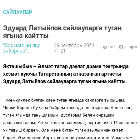
САЙЛАУЛАР
Эдуард Латыйпов сайлауларга туган
ягына кайтты
"Сарман: иң яңа
19 сентябрь 2021 -
1325
0
0
хәбәрләр",
11:21
Якташыбыз – Әлмәт татар дәүләт драма театрында
хезмәт куючы Татарстанның атказанган артисты
Эдуард Латыйпов сайлауларга туган ягына кайтты.
- Мөмкинлек булган саен туган ягымда сайларга тырышам.
Чөнки биредә бу чара бәйрәм төсендә оештырыла. Аннан соң,
туган ягымда танышларым, дусларым белән очрашам,
аралашып алам. Үзем теләгән кандидат, партия өчен 17 се көнне
үк тавыш бирдем. Әле менә бүген туган авылымнан китеп
барам. Ә мәдәният йорты яныннан үзем иҗат иткән “Авылым –