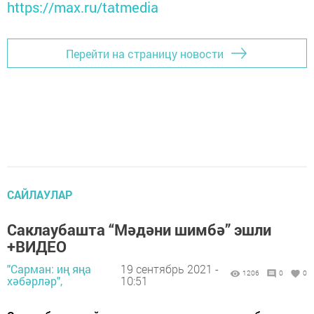
https://max.ru/tatmedia
Перейти на страницу новости
САЙЛАУЛАР
Саклаубашта “Мәдәни шимбә” эшли
+ВИДЕО
"Сарман: иң яңа
19 сентябрь 2021 -
1206
0
0
хәбәрләр",
10:51