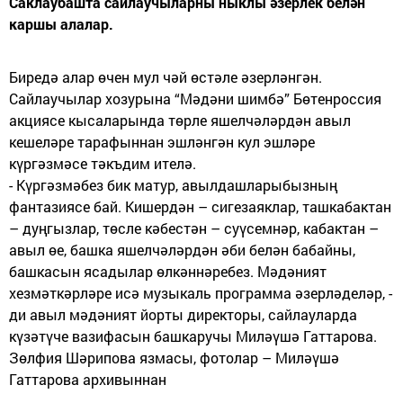
Саклаубашта сайлаучыларны ныклы әзерлек белән
каршы алалар.
Биредә алар өчен мул чәй өстәле әзерләнгән.
Сайлаучылар хозурына “Мәдәни шимбә” Бөтенроссия
акциясе кысаларында төрле яшелчәләрдән авыл
кешеләре тарафыннан эшләнгән кул эшләре
күргәзмәсе тәкъдим ителә.
- Күргәзмәбез бик матур, авылдашларыбызның
фантазиясе бай. Кишердән – сигезаяклар, ташкабактан
– дуңгызлар, төсле кәбестән – суүсемнәр, кабактан –
авыл өе, башка яшелчәләрдән әби белән бабайны,
башкасын ясадылар өлкәннәребез. Мәдәният
хезмәткәрләре исә музыкаль программа әзерләделәр, -
ди авыл мәдәният йорты директоры, сайлауларда
күзәтүче вазифасын башкаручы Миләүшә Гаттарова.
Зөлфия Шәрипова язмасы, фотолар – Миләүшә
Гаттарова архивыннан