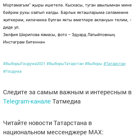
Мортамагым” җыры ишетелә. Кыскасы, туган авылымнан мине
бәйрәм рухы озатып калды. Барлык якташларыма сәламемне
җиткерәм, киләчәккә булган якты өметләре аклануын телим, -
диде ул.
Зөлфия Шәрипова язмасы, фото – Эдуард Латыйповның
Инстаграм битеннән
#ВыборыГосдума2021
#ВыборыТатарстан
#Выборы
#Татарстан
#Госдума
Следите за самым важным и интересным в
Telegram-канале
Татмедиа
Читайте новости Татарстана в
национальном мессенджере MАХ: