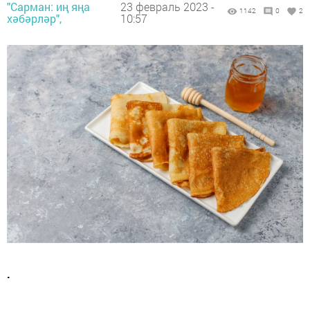
"Сарман: иң яңа
23 февраль 2023 -
1142
0
2
хәбәрләр",
10:57
.