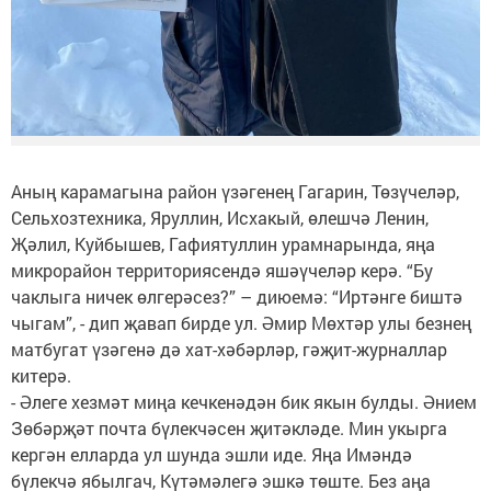
Аның карамагына район үзәгенең Гагарин, Төзүчеләр,
Сельхозтехника, Яруллин, Исхакый, өлешчә Ленин,
Җәлил, Куйбышев, Гафиятуллин урамнарында, яңа
микрорайон территориясендә яшәүчеләр керә. “Бу
чаклыга ничек өлгерәсез?” – диюемә: “Иртәнге биштә
чыгам”, - дип җавап бирде ул. Әмир Мөхтәр улы безнең
матбугат үзәгенә дә хат-хәбәрләр, гәҗит-журналлар
китерә.
- Әлеге хезмәт миңа кечкенәдән бик якын булды. Әнием
Зөбәрҗәт почта бүлекчәсен җитәкләде. Мин укырга
кергән елларда ул шунда эшли иде. Яңа Имәндә
бүлекчә ябылгач, Күтәмәлегә эшкә төште. Без аңа