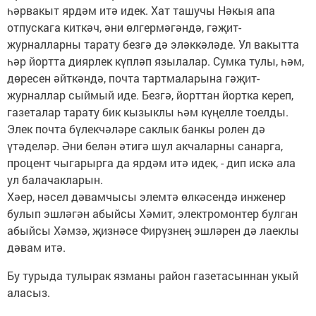
һәрвакыт ярдәм итә идек. Хат ташучы Нәкыя апа
отпускага киткәч, әни өлгермәгәндә, гәҗит-
журналларны тарату безгә дә эләккәләде. Ул вакытта
һәр йортта диярлек күпләп язылалар. Сумка тулы, һәм,
дөресен әйткәндә, почта тартмаларына гәҗит-
журналлар сыймый иде. Безгә, йорттан йортка кереп,
газеталар тарату бик кызыклы һәм күңелле тоелды.
Элек почта бүлекчәләре саклык банкы ролен дә
үтәделәр. Әни белән әтигә шул акчаларны санарга,
процент чыгарырга да ярдәм итә идек, - дип искә ала
ул балачакларын.
Хәер, нәсел дәвамчысы элемтә өлкәсендә инженер
булып эшләгән абыйсы Хәмит, электромонтер булган
абыйсы Хәмзә, җизнәсе Фирүзнең эшләрен дә лаеклы
дәвам итә.
Бу турыда тулырак язманы район газетасыннан укый
аласыз.