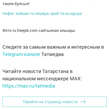
тәмле булсын!
Нәфис коймак та пешерә, краб та кыздыра
Фото ru.freepik.com сайтыннан алынды
Следите за самым важным и интересным в
Telegram-канале
Татмедиа
Читайте новости Татарстана в
национальном мессенджере MАХ:
https://max.ru/tatmedia
Перейти на страницу новости