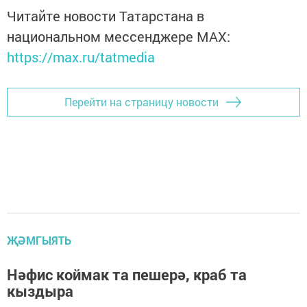
Читайте новости Татарстана в
национальном мессенджере MАХ:
https://max.ru/tatmedia
Перейти на страницу новости
ҖӘМГЫЯТЬ
Нәфис коймак та пешерә, краб та
кыздыра