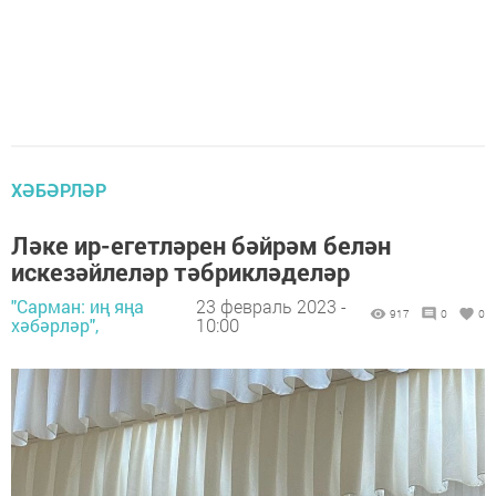
ХӘБӘРЛӘР
Ләке ир-егетләрен бәйрәм белән
искезәйлеләр тәбрикләделәр
"Сарман: иң яңа
23 февраль 2023 -
917
0
0
хәбәрләр",
10:00