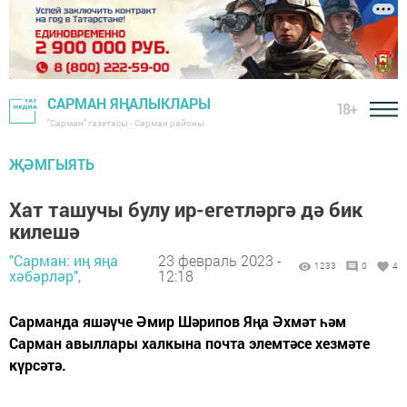
САРМАН ЯҢАЛЫКЛАРЫ
18+
"Сарман" газетасы - Сарман районы
ҖӘМГЫЯТЬ
Хат ташучы булу ир-егетләргә дә бик
килешә
"Сарман: иң яңа
23 февраль 2023 -
1233
0
4
хәбәрләр",
12:18
Сарманда яшәүче Әмир Шәрипов Яңа Әхмәт һәм
Сарман авыллары халкына почта элемтәсе хезмәте
күрсәтә.