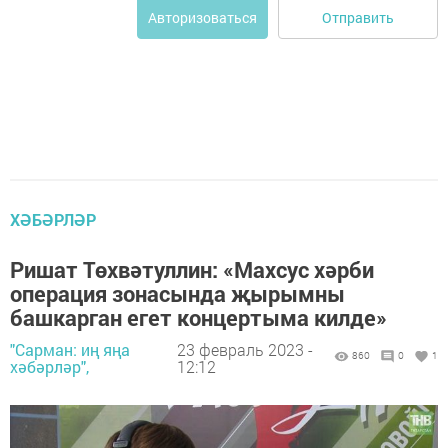
Отправить
Авторизоваться
ХӘБӘРЛӘР
Ришат Төхвәтуллин: «Махсус хәрби
операция зонасында җырымны
башкарган егет концертыма килде»
"Сарман: иң яңа
23 февраль 2023 -
860
0
1
хәбәрләр",
12:12