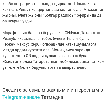
хәрби операция зонасында җырлаган. Шамил ялга
кайткач, Ришат концертына да килгән була. Атказанган
җырчы, әлеге җырны “Болгар радиосы” эфирында да
башкарып узды.
Марафонның башлап йөрүчесе — ОНФның Татарстан
Республикасындагы төбәк бүлеге. Теләге булган
һәркем махсус хәрби операциядә катнашучыларга
матди ярдәм күрсәтә ала. Моның өчен экранда
күрсәтелгән QR кодны кулланырга кирәк була.
Җыелган ярдәм Татарстаннан мобилизацияләнгән һәм
үз теләге белән баручыларга тапшырылачак.
Следите за самым важным и интересным в
Telegram-канале
Татмедиа