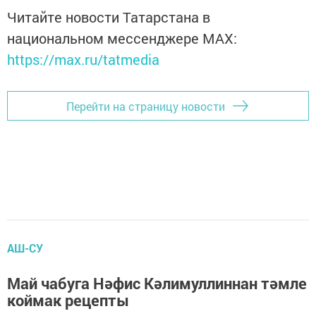
Читайте новости Татарстана в
национальном мессенджере MАХ:
https://max.ru/tatmedia
Перейти на страницу новости
АШ-СУ
Май чабуга Нәфис Кәлимуллиннан тәмле
коймак рецепты