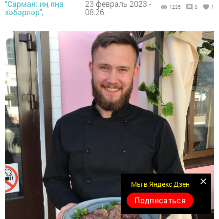
"Сарман: иң яңа
23 февраль 2023 -
1235
0
1
хәбәрләр",
08:26
Мы в Яндекс Дзен
Подписаться