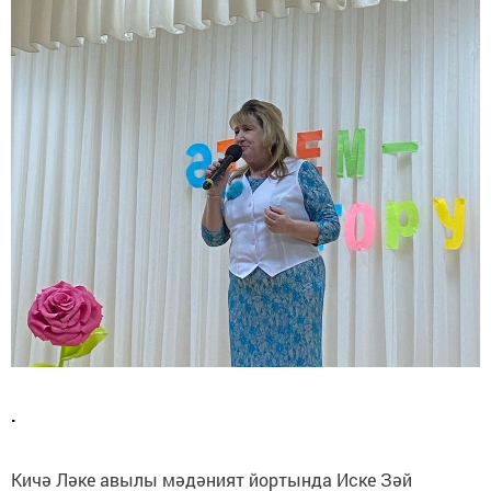
.
Кичә Ләке авылы мәдәният йортында Иске Зәй