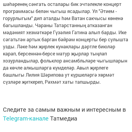
шәhәренең сәнгать осталары бик эчтәлекле концерт
программасы белән чыгыш ясадылар. Ул "Әтием -
горурлыгым" дип аталды hәм Ватан сакчысы көненә
багышланды. Чараны Татарстанның атказанган
мәдәният хезмәткәре Гүзәлия Гатина алып барды. Ике
сәгатьтән артык барган бәйрәм концерты бер сулышта
узды. Ләке hәм җирлек кунаклары дәртле биюләр
карап, берсеннән-берсе матур җырлар тыңлап
хозурландылар, фольклор ансамбльләре чыгышларын
да көчле алкышларга күмделәр. Авыл җирлеге
башлыгы Лилия Шәрипова ут күршеләргә хөрмәт
сүзләре җиткереп, Рәхмәт хаты тапшырды.
Следите за самым важным и интересным в
Telegram-канале
Татмедиа