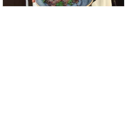
Ләшәү Тамак авылы егете Нәфис Кәлимуллин Яр Чаллы
шәһәренең бер затлы ресторанында шеф-пешекче
булып эшли.
Кечкенә чакта, үзе әйтмешли, юньләп пычак та тота
белмәгән егетнең бүгенге көндә ирешкәннәре мактауга
лаек. 7 ел яраткан хезмәтен башкара Нәфис. Ул Мәскәү
шәһәрендә шеф булу буенча белемен күтәреп кайткан. 1
ай элек халыкара класска укыган, шеф-пешекчеләрнең
Татарстан, Россия, халыкара ассоциацияләре әгъзасы.
- Эшем бик җиңелләрдән булмаса да, мин аны яратып
башкарам. Әлбәттә, пешереп, ашап кына ятмыйбыз.
Документация эше дә күп, менюларны да төрләндереп
торырга кирәк. Пешекчеләрне, официантларны
өйрәтәсе. Ресторанда тере балыклар белән эш итәбез,