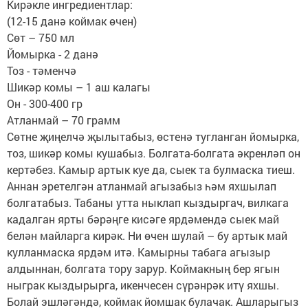
Кирәкле ингредиентлар:
(12-15 данә коймак өчен)
Сөт – 750 мл
Йомырка - 2 данә
Тоз - тәменчә
Шикәр комы – 1 аш калагы
Он - 300-400 гр
Атланмай – 70 грамм
Сөтне җиңелчә җылытабыз, өстенә тугланган йомырка,
тоз, шикәр комы кушабыз. Болгата-болгата әкренләп он
кертәбез. Камыр артык куе да, сыек та булмаска тиеш.
Аннан эретелгән атланмай агызабыз һәм яхшылап
болгатабыз. Табаны утта ныклап кыздыргач, вилкага
кадалган ярты бәрәңге кисәге ярдәмендә сыек май
белән майларга кирәк. Ни өчен шулай – бу артык май
кулланмаска ярдәм итә. Камырны табага агызыр
алдыннан, болгата тору зарур. Коймакның бер ягын
ныграк кыздырырга, икенчесен сүрәнрәк итү яхшы.
Болай эшләгәндә, коймак йомшак булачак. Ашларыгыз