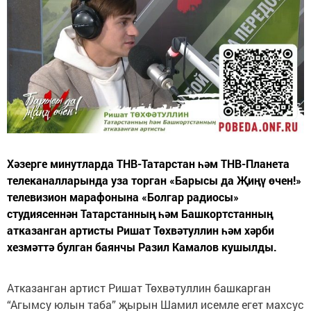
Хәзерге минутларда ТНВ-Татарстан һәм ТНВ-Планета
телеканалларында уза торган «Барысы да Җиңү өчен!»
телевизион марафонына «Болгар радиосы»
студиясеннән Татарстанның һәм Башкортстанның
атказанган артисты Ришат Төхвәтуллин һәм хәрби
хезмәттә булган баянчы Разил Камалов кушылды.
Атказанган артист Ришат Төхвәтуллин башкарган
“Агымсу юлын таба” җырын Шамил исемле егет махсус