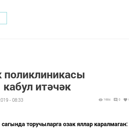
әк поликлиникасы
кабул итәчәк
019 - 08:33
1684
0
сагында торучыларга озак яллар каралмаган: