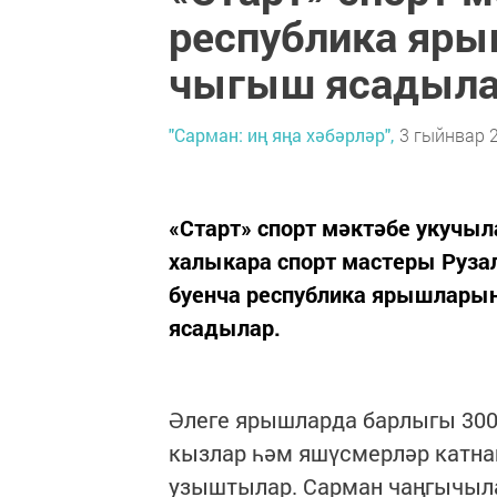
республика яр
чыгыш ясадыл
"Сарман: иң яңа хәбәрләр",
3 гыйнвар 2
«Старт» спорт мәктәбе укучы
халыкара спорт мастеры Руза
буенча республика ярышлар
ясадылар.
Әлеге ярышларда барлыгы 300 
кызлар һәм яшүсмерләр катна
узыштылар. Сарман чаңгычыл