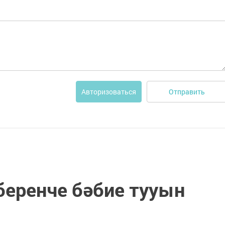
Отправить
Авторизоваться
беренче бәбие тууын