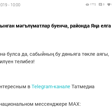
019 - 10:00
1772
0
лынган мәгълүматлар буенча, районда Яңа елга
нә булса да, сабыйның бу дөньяга төкле аягы,
илүен телибез!
интересным в
Telegram-канале
Татмедиа
в национальном мессенджере MАХ: