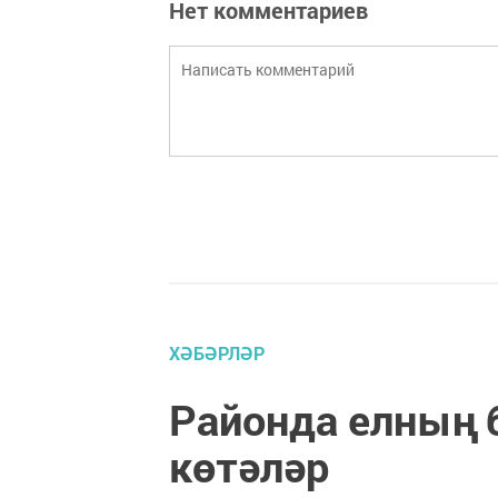
Нет комментариев
ХӘБӘРЛӘР
Районда елның 
көтәләр