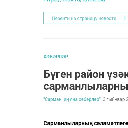
Перейти на страницу новости
ХӘБӘРЛӘР
Бүген район үз
сарманлыларны 
"Сарман: иң яңа хәбәрләр",
3 гыйнвар 2
Сарманлыларның сәламәтлеге 