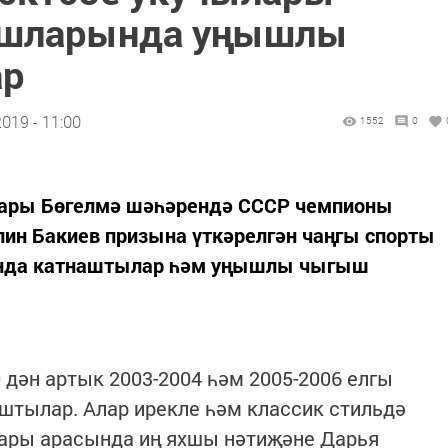
ышларында уңышлы
ар
019 - 11:00
1552
0
лары Бөгелмә шәһәрендә СССР чемпионы
лин Бакиев призына үткәрелгән чаңгы спорты
ында катнаштылар һәм уңышлы чыгыш
дән артык 2003-2004 һәм 2005-2006 елгы
штылар. Алар ирекле һәм классик стильдә
ары арасында иң яхшы нәтиҗәне Дарья