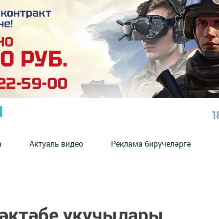
Ы
1
а
Актуаль видео
Реклама бирүчеләргә
мәктәбе укучылары