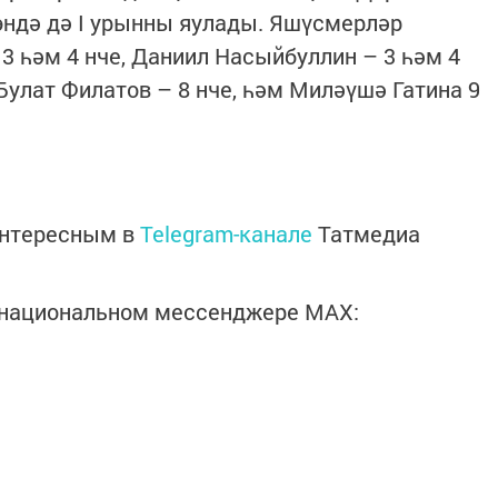
өндә дә I урынны яулады. Яшүсмерләр
 һәм 4 нче, Даниил Насыйбуллин – 3 һәм 4
 Булат Филатов – 8 нче, һәм Миләүшә Гатина 9
интересным в
Telegram-канале
Татмедиа
в национальном мессенджере MАХ: