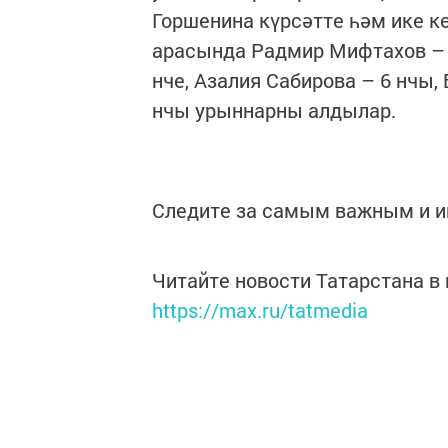
Горшенина күрсәтте һәм ике к
арасында Радмир Мифтахов – 3
нче, Азалия Сабирова – 6 нчы,
нчы урыннарны алдылар.
Следите за самым важным и 
Читайте новости Татарстана 
https://max.ru/tatmedia