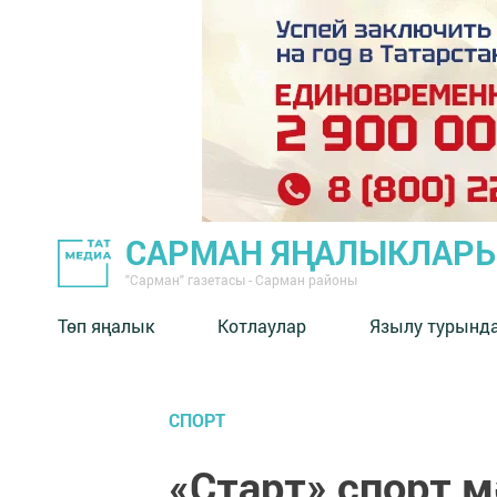
САРМАН ЯҢАЛЫКЛАР
"Сарман" газетасы - Сарман районы
Төп яңалык
Котлаулар
Язылу турынд
СПОРТ
«Старт» спорт 