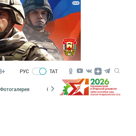
8+
РУС
ТАТ
Фотогалерея
Сораштыру