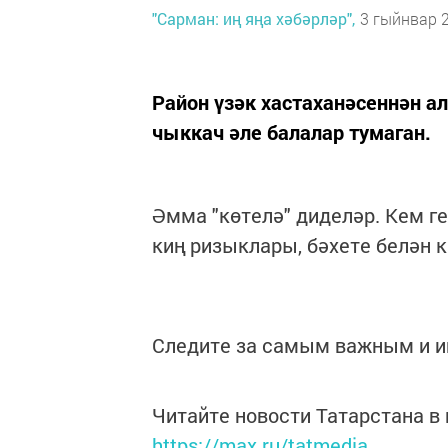
"Сарман: иң яңа хәбәрләр",
3 гыйнвар 2
Район үзәк хастаханәсеннән а
чыккач әле балалар тумаган.
Әмма "көтелә" диделәр. Кем ге
киң ризыклары, бәхете белән к
Следите за самым важным и 
Читайте новости Татарстана 
https://max.ru/tatmedia