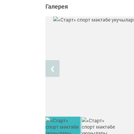
Галерея
❮