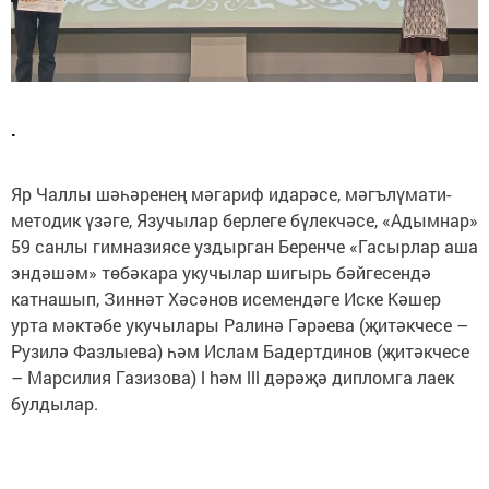
.
Яр Чаллы шәһәренең мәгариф идарәсе, мәгълүмати-
методик үзәге, Язучылар берлеге бүлекчәсе, «Адымнар»
59 санлы гимназиясе уздырган Беренче «Гасырлар аша
эндәшәм» төбәкара укучылар шигырь бәйгесендә
катнашып, Зиннәт Хәсәнов исемендәге Иске Кәшер
урта мәктәбе укучылары Ралинә Гәрәева (җитәкчесе –
Рузилә Фазлыева) һәм Ислам Бадертдинов (җитәкчесе
– Марсилия Газизова) l hәм lll дәрәҗә дипломга лаек
булдылар.