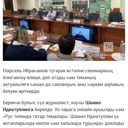
Марсель Ибраһимов түгәрәк өстәлне семинарның
йомгаклау өлеше, дип атады һәм теманың
актуальлеге һаман да саклануын, аны һәркем аңлавын,
белүен җиткерде.
Беренче булып, сүз журналист, язучы
Шамил
Идиатуллинга
бирелде. Ул чарага онлайн кушылды һәм
«Рус телендә татар темалары: Шамил Идиатуллин үз
китапларында милли һәм халыкара турында» доклады