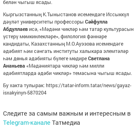
белән чыгыш ясады.
Кыргызстанның К.Тыныстанов исемендәге Иссыккүл
дәүләт университеты профессоры
Сәйфулла
Абдуллаев
исә, «Мәдәни чикләр һәм татар культурасын
үстерү мөмкинлекләре», филология фәннәре
кандидаты, Казахстанның М.О.Ауэзова исемендәге
әдәбият һәм сәнгать институты халыкара элемтәләр
һәм дөнья әдәбияты бүлеге мөдире
Светлана
Ананьева
«Мәдәниятара чикләр һәм милли
әдәбиятларда әдәби чикләр» темасына чыгыш ясады.
Бу хакта тулырак: https://tatar-inform.tatar/news/gayaz-
isxakyinyn-5870204
Следите за самым важным и интересным в
Telegram-канале
Татмедиа