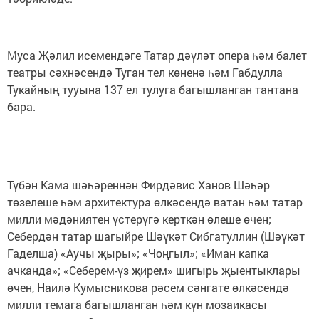
Муса Җәлил исемендәге Татар дәүләт опера һәм балет
театры сәхнәсендә Туган тел көненә һәм Габдулла
Тукайның тууына 137 ел тулуга багышланган тантана
бара.
Түбән Кама шәһәреннән Фирдәвис Ханов Шәһәр
төзелеше һәм архитектура өлкәсендә ватан һәм татар
милли мәдәниятен үстерүгә керткән өлеше өчен;
Себердән татар шагыйре Шәүкәт Сибгатуллин (Шәүкәт
Гаделша) «Аучы җыры»; «Чоңгыл»; «Иман капка
ачканда»; «Себерем-үз җирем» шигырь җыентыклары
өчен, Наилә Кумысникова рәсем сәнгате өлкәсендә
милли темага багышланган һәм күн мозаикасы