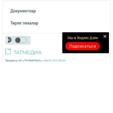
Документлар
Төрле темалар
Мы в Яндекс Дзен
Подписаться
Телефон АО «ТАТМЕДИА»:
(843) 222 09 84
18+
© 2011 - 2026. Сарман. Все права защищены.
© ТАТМЕДИА. Все материалы, размещенные на сайте, защищены
законом.
Перепечатка, воспроизведение и распространение в любом объеме
информации,
размещенной на сайте, возможна только с письменного согласия
редакций СМИ.