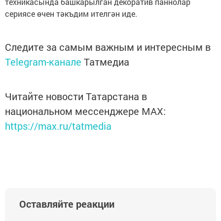
техникасында башкарылган декоратив паннолар
сериясе өчен тәкъдим ителгән иде.
Следите за самым важным и интересным в
Telegram-канале
Татмедиа
Читайте новости Татарстана в
национальном мессенджере MАХ:
https://max.ru/tatmedia
Оставляйте реакции