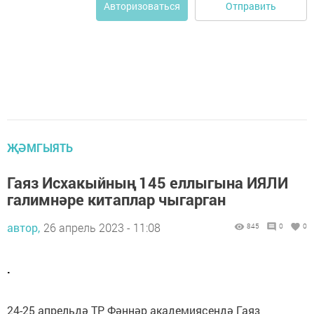
Отправить
Авторизоваться
ҖӘМГЫЯТЬ
Гаяз Исхакыйның 145 еллыгына ИЯЛИ
галимнәре китаплар чыгарган
автор,
26 апрель 2023 - 11:08
845
0
0
.
24-25 апрельдә ТР Фәннәр академиясендә Гаяз