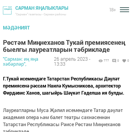
САРМАН ЯҢАЛЫКЛАРЫ
18+
"Сарман" газетасы - Сарман районы
МӘДӘНИЯТ
Рөстәм Миңнеханов Тукай премиясенең
быелгы лауреатларын тәбрикләде
"Сарман: иң яңа
26 апрель 2023 -
777
0
0
хәбәрләр",
13:33
Г.Тукай исемендәге Татарстан Республикасы Дәүләт
премиясенә рәссам Наилә Кумысникова, архитектор
Фирдәвис Ханов, шагыйрь Шәүкәт Гаделша ия булды.
Лауреатларны Муса Җәлил исемендәге Татар дәүләт
академия опера һәм балет театры сәхнәсеннән
Татарстан Республикасы Рәисе Рөстәм Миңнеханов
тәбрикләде.