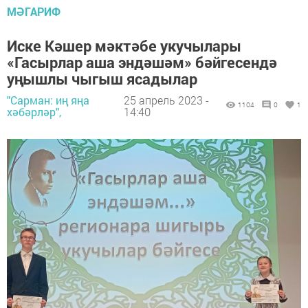
МӘГАРИФ
Иске Кәшер мәктәбе укучылары
«Гасырлар аша эндәшәм» бәйгесендә
уңышлы чыгыш ясадылар
"Сарман: иң яңа
25 апрель 2023 -
1104
0
1
хәбәрләр",
14:40