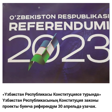
«Үзбәкстан Республикасы Конституциясе турында»
Үзбәкстан Республикасының Конституция законы
проекты буенча референдум 30 апрельдә узачак.