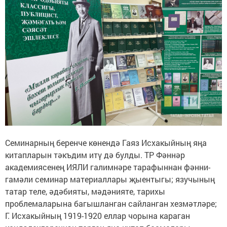
Семинарның беренче көнендә Гаяз Исхакыйның яңа
китапларын тәкъдим итү дә булды. ТР Фәннәр
академиясенең ИЯЛИ галимнәре тарафыннан фәнни-
гамәли семинар материаллары җыентыгы; язучының
татар теле, әдәбияты, мәдәнияте, тарихы
проблемаларына багышланган сайланган хезмәтләре;
Г. Исхакыйның 1919-1920 еллар чорына караган