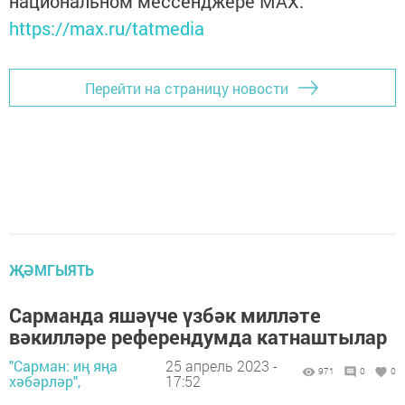
национальном мессенджере MАХ:
https://max.ru/tatmedia
Перейти на страницу новости
ҖӘМГЫЯТЬ
Сарманда яшәүче үзбәк милләте
вәкилләре референдумда катнаштылар
"Сарман: иң яңа
25 апрель 2023 -
971
0
0
хәбәрләр",
17:52