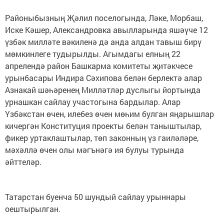
Районыбызның Җәлил поселогында, Ләке, Морбаш,
Иске Кәшер, Александровка авылларында яшәүче 12
үзбәк милләте вәкиленә дә анда алдан тавыш бирү
мөмкинлеге тудырылды. Агымдагы елның 22
апрелендә район Башкарма комитеты җитәкчесе
урынбасары Индира Сәхипова белән берлектә алар
Азнакай шәһәренең Милләтләр дуслыгы йортында
урнашкан сайлау участогына бардылар. Алар
Үзбәкстан өчен, илебез өчен мөһим булган яңарышлар
кичергән Конституция проекты белән таныштылар,
фикер уртаклаштылар, төп законның үз гаиләләре,
мәхәллә өчен олы мәгънәгә ия булуы турында
әйттеләр.
Татарстан буенча 50 шундый сайлау урыннары
оештырылган.