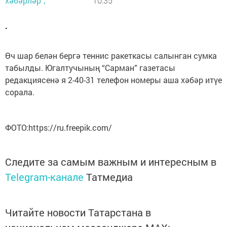
хәбәрләр",
10:35
.
Өч шар белән бергә теннис ракеткасы салынган сумка
табылды. Югалтучының “Сарман” газетасы
редакциясенә я 2-40-31 телефон номеры аша хәбәр итүе
сорала.
ФОТО:https://ru.freepik.com/
Следите за самым важным и интересным в
Telegram-канале
Татмедиа
Читайте новости Татарстана в