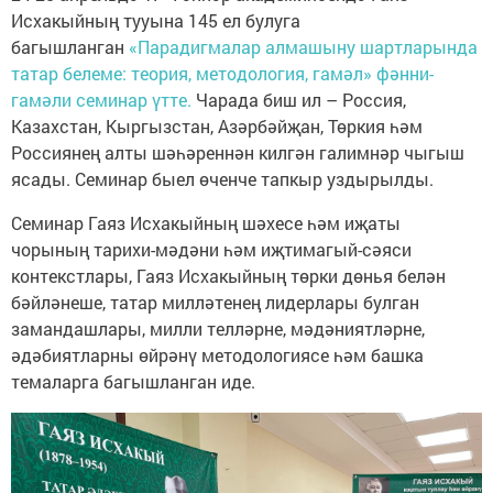
Исхакыйның тууына 145 ел булуга
багышланган
«Парадигмалар алмашыну шартларында
татар белеме: теория, методология, гамәл» фәнни-
гамәли семинар үтте.
Чарада биш ил – Россия,
Казахстан, Кыргызстан, Азәрбәйҗан, Төркия һәм
Россиянең алты шәһәреннән килгән галимнәр чыгыш
ясады. Семинар быел өченче тапкыр уздырылды.
Семинар Гаяз Исхакыйның шәхесе һәм иҗаты
чорының тарихи-мәдәни һәм иҗтимагый-сәяси
контекстлары, Гаяз Исхакыйның төрки дөнья белән
бәйләнеше, татар милләтенең лидерлары булган
замандашлары, милли телләрне, мәдәниятләрне,
әдәбиятларны өйрәнү методологиясе һәм башка
темаларга багышланган иде.