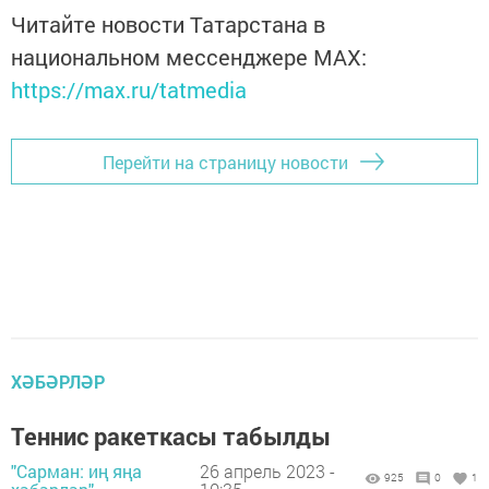
Читайте новости Татарстана в
национальном мессенджере MАХ:
https://max.ru/tatmedia
Перейти на страницу новости
ХӘБӘРЛӘР
Теннис ракеткасы табылды
"Сарман: иң яңа
26 апрель 2023 -
925
0
1