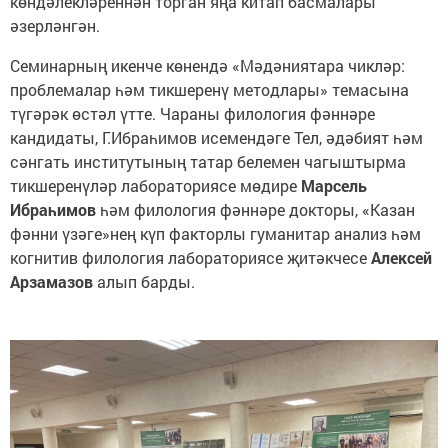
көндәлекләреннән торган яңа китап басмалары
әзерләнгән.
Семинарның икенче көнендә «Мәдәниятара чикләр:
проблемалар һәм тикшеренү методлары» темасына
түгәрәк өстәл үтте. Чараны филология фәннәре
кандидаты, Г.Ибраһимов исемендәге Тел, әдәбият һәм
сәнгать институтының татар белемен чагыштырма
тикшеренүләр лабораториясе мөдире
Марсель
Ибраһимов
һәм филология фәннәре докторы, «Казан
фәнни үзәге»нең күп факторлы гуманитар анализ һәм
когнитив филология лабораториясе җитәкчесе
Алексей
Арзамазов
алып барды.