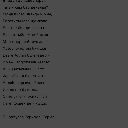
Әнидән дә кадерлерәк
Тагын кем бар дөньяда?
Моңа ихлас инандым мин,
Вәгазь тыңлап җомгада.
Безгә сөйләде вәгазьне
Бик тә гыйлемле бер зат.
Мәчетләрдә йөрүемә
Хәзер күңелем бик шат.
Безгә Аллаһ бүләгедер –
Имам Габдрахман хәзрәт.
Аның мокамын ишетү
Җаныбызга бик рәхәт.
Аллаһ сиңа күәт бирсен
Игелекле бу юлда.
Синең үгет-нәсихәттән
Изге Корьән дә - кулда.
Әшрафулла Зарипов. Сарман