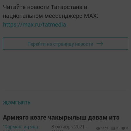
Читайте новости Татарстана в
национальном мессенджере MАХ:
https://max.ru/tatmedia
Перейти на страницу новости
ҖӘМГЫЯТЬ
Армиягә көзге чакырылыш дәвам итә
"Сарман: иң яңа
8 октябрь 2021 -
1102
0
0