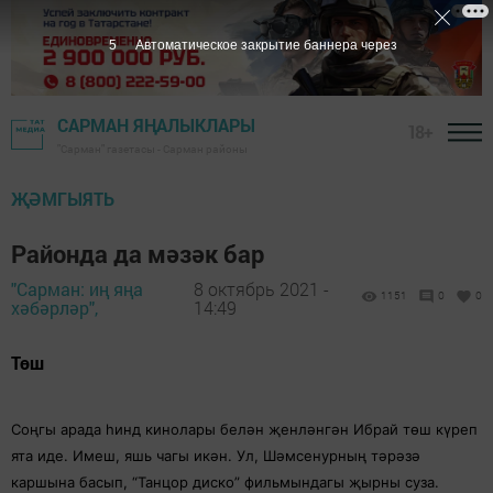
4
Автоматическое закрытие баннера через
САРМАН ЯҢАЛЫКЛАРЫ
18+
"Сарман" газетасы - Сарман районы
ҖӘМГЫЯТЬ
Районда да мәзәк бар
"Сарман: иң яңа
8 октябрь 2021 -
1151
0
0
хәбәрләр",
14:49
Төш
Соңгы арада һинд кинолары белән җенләнгән Ибрай төш күреп
ята иде. Имеш, яшь чагы икән. Ул, Шәмсенурның тәрәзә
каршына басып, “Танцор диско” фильмындагы җырны суза.