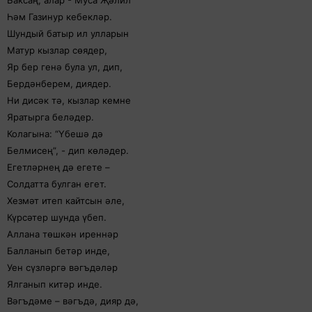
Баксаң, алар - Муса Җәлил
Һәм Газинур кебекләр.
Шундый батыр ил улларын
Матур кызлар сөядер,
Яр бер генә була ул, дип,
Бердәнберем, диядер.
Ни дисәк тә, кызлар кемне
Яратырга беләдер.
Колагына: “Үбешә дә
Белмисең”, - дип көләдер.
Егетләрнең дә егете –
Солдатта булган егет.
Хезмәт итеп кайтсын әле,
Күрсәтер шунда үбеп.
Аллана төшкән иреннәр
Балланып бетәр инде,
Уен сүзләргә вәгъдәләр
Ялганып китәр инде.
Вәгъдәме – вәгъдә, дияр дә,