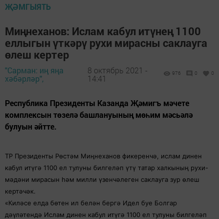
ҖӘМГЫЯТЬ
Миңнеханов: Ислам кабул итүнең 1100
еллыгын үткәрү рухи мирасны саклауга
өлеш кертер
"Сарман: иң яңа
8 октябрь 2021 -
976
0
0
хәбәрләр",
14:41
Республика Президенты Казанда Җәмигъ мәчете
комплексын төзелә башлануының мөһим мәсьәлә
булуын әйтте.
ТР Президенты Рөстәм Миңнеханов фикеренчә, ислам динен
кабул итүгә 1100 ел тулуны билгеләп үтү татар халкының рухи-
мәдәни мирасын һәм милли үзенчәлеген саклауга зур өлеш
кертәчәк.
«Киләсе елда бөтен ил белән бергә Идел буе Болгар
дәүләтендә Ислам динен кабул итүгә 1100 ел тулуны билгеләп