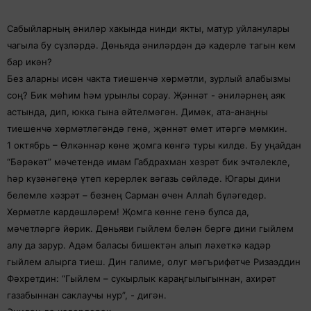
Сабыйларның әниләр хакында нинди якты, матур уйланулары
чагыла бу сүзләрдә. Дөньяда әниләрдән дә кадерле тагын кем
бар икән?
Без аларны исән чакта тиешенчә хөрмәтли, зурлый алабызмы
соң? Бик мөһим һәм урынлы сорау. Җәннәт - әниләрнең аяк
астында, дип, юкка гына әйтелмәгән. Димәк, ата-анаңны
тиешенчә хөрмәтләгәндә генә, җәннәт өмет итәргә мөмкин.
1 октябрь – Өлкәннәр көне җомга көнгә туры килде. Бу уңайдан
“Бәрәкәт” мәчетендә имам Габдрахман хәзрәт бик эчтәлекле,
һәр күзәнәгеңә үтеп керерлек вәгазь сөйләде. Югары дини
белемле хәзрәт – безнең Сарман өчен Аллаһ бүләгедер.
Хөрмәтле кардәшләрем! Җомга көнне генә булса да,
мәчетләргә йөрик. Дөньяви гыйлем белән бергә дини гыйлем
алу да зарур. Адәм баласы бишектән алып ләхеткә кадәр
гыйлем алырга тиеш. Дин галиме, олуг мәгърифәтче Ризаэддин
Фәхретдин: “Гыйлем – сукырлык караңгылыгыннан, ахирәт
газабыннан саклаучы нур”, - дигән.