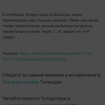
.
8 октябрьдә Татарстанда аз болытлы, явым-
төшемнәрсез һава торышы булачак. Төнлә һәм иртән
томан. Көнбатыштан, көньяк-көнбатыштан уртача
тизлектә җил исәчәк. Төнлә -1..-6˚, көндез +9..+14˚
градус.
Чыганак:
https://intertat.tatar/news/weather/07-10-
2021/8-oktyabrg-ava-toryshy-5840376
Следите за самым важным и интересным в
Telegram-канале
Татмедиа
Читайте новости Татарстана в