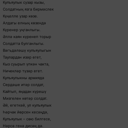
Кулъяулык сузар кызы,
Солдатның язга бирмәслек
Күңелле узар көзе.
Алдагы елның көзендә
Күренер уңганлыгы.
Әллә каян күренеп торыр
Солдатта булганлыгы.
Вәгъдәләшү кулъяулыгын
Таулардан изәр егет,
Кыз суырып үпкән чакта,
Ничекләр түзәр егет.
Кулъяулыкны армиядә
Сердәше итәр солдат,
Кайтып, яңадан күрешү
Мизгелен көтәр солдат.
Әй, егеткәй, ул кулъяулык
Һәрчак йөрсен кесәңдә,
Кулъяулык – сөю билгесе,
Нәрсә генә дисәң дә.