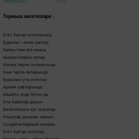
хәбәрләр",
13:12
Тормыш мизгелләре .
Егет булган егетләрнең
Бурычы – илне саклау,
Халкы һәм ата-анасы
Ышанычларын аклау.
Илнең төрле почмагында
Һәм төрле якларында
Бурычын үти егетләр
Армия сафларында.
Ишәйтә алар бүген дә
Ата-бабалар данын.
Бәхетебезгә кул сузсалар,
Алырлар дошман җанын.
Солдатка бармый каламы
Егет булган егетләр,