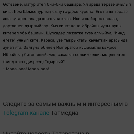
Өстәвенә, матур итеп бии-бии башкара. Ул арада тәрәзә ачылып
китә, һәм Шәмсенурның сылу гәүдәсе күренә. Егет аны тәрәзә
аша күтәреп ала да кочагына кыса. Ике яшь йөрәк парлап,
дәртләнеп җырлыйлар. Кыз кинәт кенә Ибрайны чупы-чупы
китереп үбә башлый. Шулкадәр ләззәткә түзә алмыйча, “һинд
егете” уянып китә. Караса, үзе тыкрыктагы кычыткан арасында
аунап ята. Зәйтүнә әбинең Император кушаматлы кәҗәсе
Ибрайның битен ялый, үзе, сакалын селки-селки, моңлы итеп
(һинд кызы диярсең) “җырлый”:
- Мәәә-әәә! Мәәә-әәә!..
Следите за самым важным и интересным в
Telegram-канале
Татмедиа
Читайте новости Татарстана в