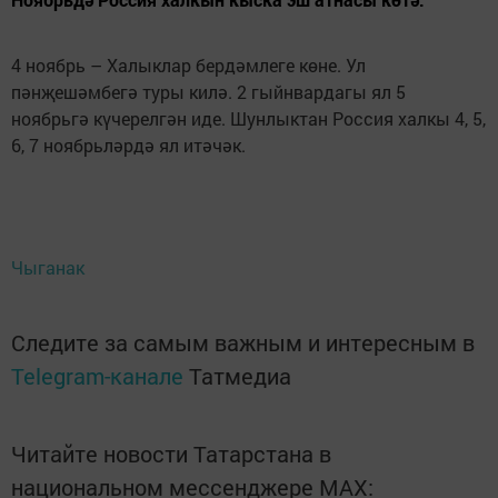
4 ноябрь – Халыклар бердәмлеге көне. Ул
пәнҗешәмбегә туры килә. 2 гыйнвардагы ял 5
ноябрьгә күчерелгән иде. Шунлыктан Россия халкы 4, 5,
6, 7 ноябрьләрдә ял итәчәк.
Чыганак
Следите за самым важным и интересным в
Telegram-канале
Татмедиа
Читайте новости Татарстана в
национальном мессенджере MАХ: