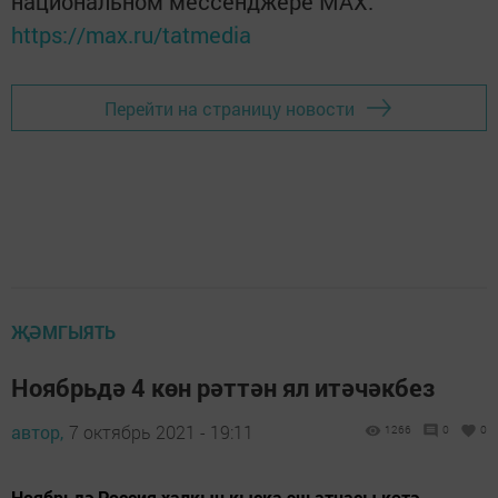
национальном мессенджере MАХ:
https://max.ru/tatmedia
Перейти на страницу новости
ҖӘМГЫЯТЬ
Ноябрьдә 4 көн рәттән ял итәчәкбез
автор,
7 октябрь 2021 - 19:11
1266
0
0
Ноябрьдә Россия халкын кыска эш атнасы көтә.