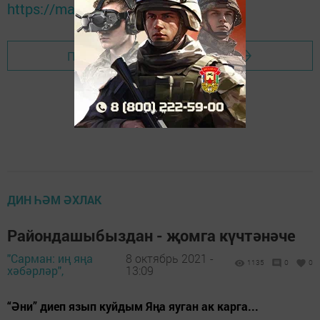
https://max.ru/tatmedia
Перейти на страницу новости
ДИН ҺӘМ ӘХЛАК
Райондашыбыздан - җомга күчтәнәче
"Сарман: иң яңа
8 октябрь 2021 -
1135
0
0
хәбәрләр",
13:09
“Әни” диеп язып куйдым Яңа яуган ак карга...