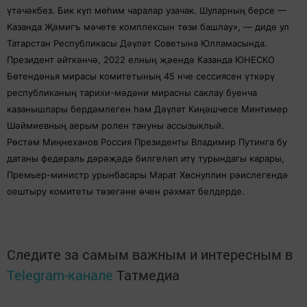
үтәчәкбез. Бик күп мөһим чаралар узачак. Шуларның берсе —
Казанда Җәмигъ мәчете комплексын төзи башлау», — диде ул
Татарстан Республикасы Дәүләт Советына Юлламасында.
Президент әйткәнчә, 2022 елның җәендә Казанда ЮНЕСКО
Бөтендөнья мирасы комитетының 45 нче сессиясен үткәрү
республиканың тарихи-мәдәни мирасны саклау буенча
казанышлары бердәмлеген һәм Дәүләт Киңәшчесе Минтимер
Шәймиевның аерым ролен тануны ассызыклый.
Рөстәм Миңнеханов Россия Президенты Владимир Путинга бу
датаны федераль дәрәҗәдә билгеләп итү турындагы карары,
Премьер-министр урынбасары Марат Хөснуллин рәислегендә
оештыру комитеты төзегәне өчен рәхмәт белдерде.
Следите за самым важным и интересным в
Telegram-канале
Татмедиа