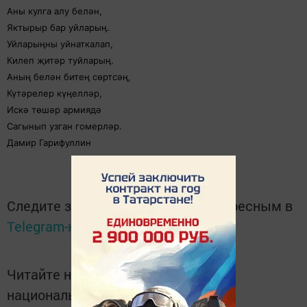
Аны кулга алу белән,
Яктырыр бар уйларың.
Уйларыңны уйнаткалап,
Килеп җитәр туйларың.
Аның белән битең сөртсәң,
Күтәрелер күңелләр,
Искә төшәр армиядә
Сагынып узган гомерләр.
Дамир Гарифуллин
Следите за самым важным и интересным в
Telegram-канале
Татмедиа
Читайте новости Татарстана в
национальном мессенджере MАХ: