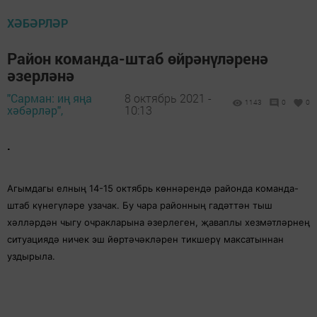
ХӘБӘРЛӘР
Район команда-штаб өйрәнүләренә
әзерләнә
"Сарман: иң яңа
8 октябрь 2021 -
1143
0
0
хәбәрләр",
10:13
.
Агымдагы елның 14-15 октябрь көннәрендә районда команда-
штаб күнегүләре узачак. Бу чара районның гадәттән тыш
хәлләрдән чыгу очракларына әзерлеген, җаваплы хезмәтләрнең
ситуациядә ничек эш йөртәчәкләрен тикшерү максатыннан
уздырыла.