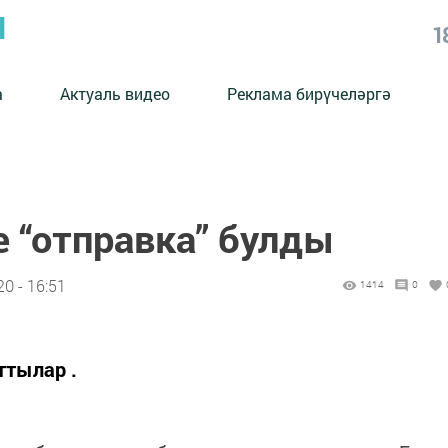
Ы
1
а
Актуаль видео
Реклама бирүчеләргә
 “отправка” булды
0 - 16:51
1414
0
ттылар .