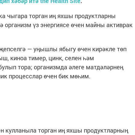
дип хәбәр итә the Health Site
.
ка чыгара торган иң яхшы продуктларны
ә организм үз энергиясе өчен майны активрак
җепселгә — уңышлы ябыгу өчен кирәкле төп
ш, киноа тимер, цинк, селен һәм
улып тора; организмда әлеге матдәләрнең
ик процесслар өчен бик мөһим.
ен кулланыла торган иң яхшы продуктларның