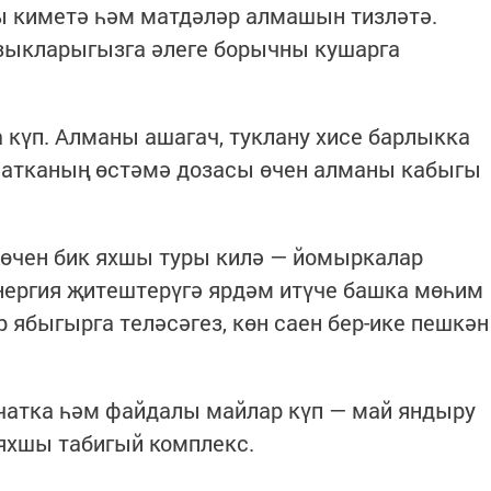
ы киметә һәм матдәләр алмашын тизләтә.
изыкларыгызга әлеге борычны кушарга
а күп. Алманы ашагач, туклану хисе барлыкка
тчатканың өстәмә дозасы өчен алманы кабыгы
 өчен бик яхшы туры килә — йомыркалар
нергия җитештерүгә ярдәм итүче башка мөһим
 ябыгырга теләсәгез, көн саен бер-ике пешкән
тчатка һәм файдалы майлар күп — май яндыру
яхшы табигый комплекс.