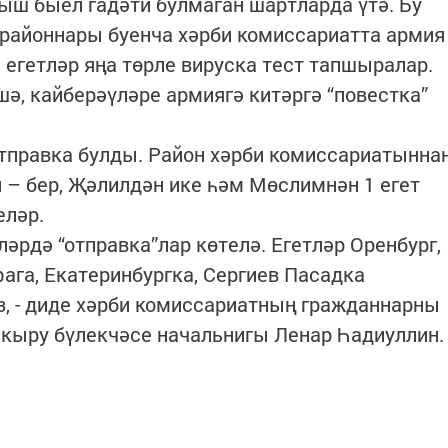
ш быел гадәти булмаган шартларда үтә. Бу
районнары буенча хәрби комиссариатта армия
 егетләр яңа төрле вируска тест тапшыралар.
ә, кайберәүләре армиягә китәргә “повестка”
 отправка булды. Район хәрби комиссариатынна
н – бер, Җәлилдән ике һәм Мөслимнән 1 егет
еләр.
льләрдә “отправка”лар көтелә. Егетләр Оренбург,
ага, Екатеринбургка, Сергиев Пасадка
, - диде хәрби комиссариатның гражданнарны
акыру бүлекчәсе начальнигы Ленар Һадиуллин.