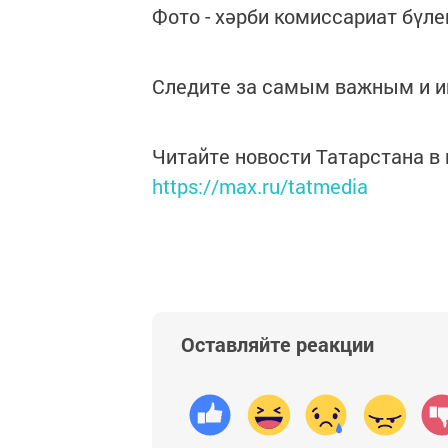
Фото - хәрби комиссариат бүле
Следите за самым важным и 
Читайте новости Татарстана 
https://max.ru/tatmedia
Оставляйте реакции