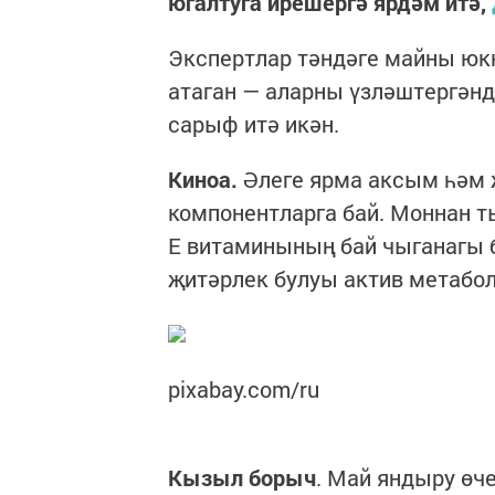
югалтуга ирешергә ярдәм итә,
Экспертлар тәндәге майны юк
атаган — аларны үзләштергәнд
сарыф итә икән.
Киноа.
Әлеге ярма аксым һәм 
компонентларга бай. Моннан ты
Е витаминының бай чыганагы б
җитәрлек булуы актив метабол
pixabay.com/ru
Кызыл борыч
. Май яндыру өч