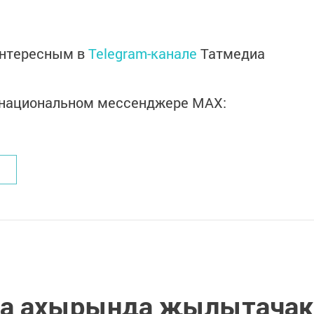
интересным в
Telegram-канале
Татмедиа
в национальном мессенджере MАХ:
тна ахырында җылытачак