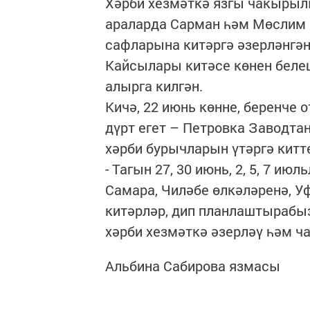
Хәрби хезмәткә язгы чакырылы
араларда Сарман һәм Мөслим 
сафларына китәргә әзерләнгән
Кайсылары китәсе көнен белеш
алырга килгән.
Кичә, 22 июнь көнне, беренче
дүрт егет – Петровка Заводта
хәрби бурычларын үтәргә китт
- Тагын 27, 30 июнь, 2, 5, 7 ию
Самара, Чиләбе өлкәләренә, Уф
китәрләр, дип планлаштырабыз
хәрби хезмәткә әзерләү һәм ч
Альбина Сабирова язмасы