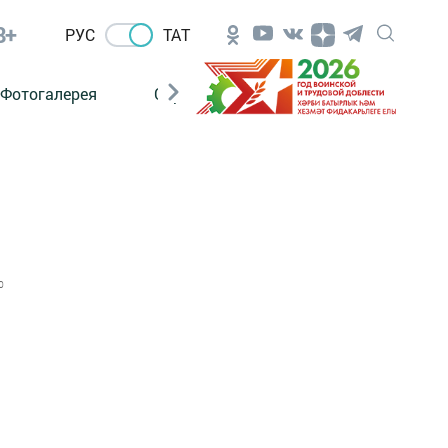
8+
РУС
ТАТ
Фотогалерея
Сораштыру
0