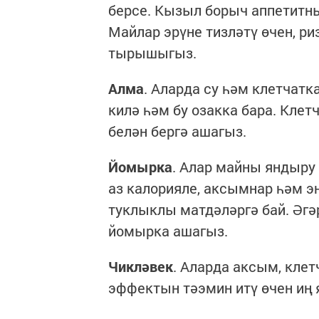
берсе. Кызыл борыч аппетитн
Майлар эрүне тизләтү өчен, р
тырышыгыз.
Алма
. Аларда су һәм клетчатк
килә һәм бу озакка бара. Кле
белән бергә ашагыз.
Йомырка
. Алар майны яндыру
аз калорияле, аксымнар һәм э
туклыклы матдәләргә бай. Әгәр
йомырка ашагыз.
Чикләвек
. Аларда аксым, кле
эффектын тәэмин итү өчен иң 