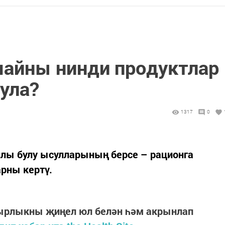
айны нинди продуктлар
ула?
1317
0
нлы булу ысулларының берсе – рационга
рны кертү.
ырлыкны җиңел юл белән һәм акрынлап