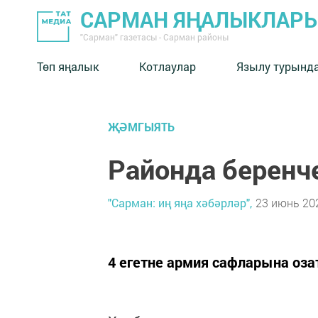
САРМАН ЯҢАЛЫКЛАР
"Сарман" газетасы - Сарман районы
Төп яңалык
Котлаулар
Язылу турынд
ҖӘМГЫЯТЬ
Районда беренче
"Сарман: иң яңа хәбәрләр",
23 июнь 202
4 егетне армия сафларына оза