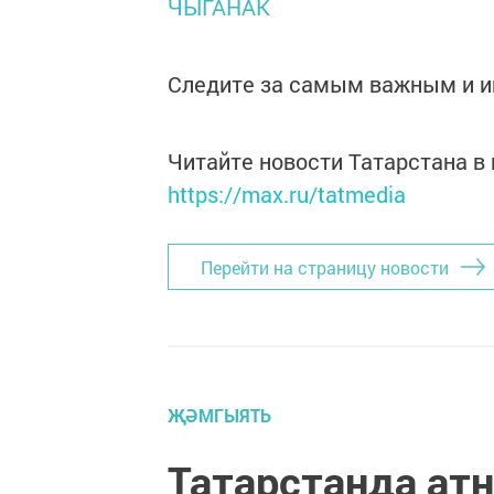
ЧЫГАНАК
Следите за самым важным и 
Читайте новости Татарстана 
https://max.ru/tatmedia
Перейти на страницу новости
ҖӘМГЫЯТЬ
Татарстанда а