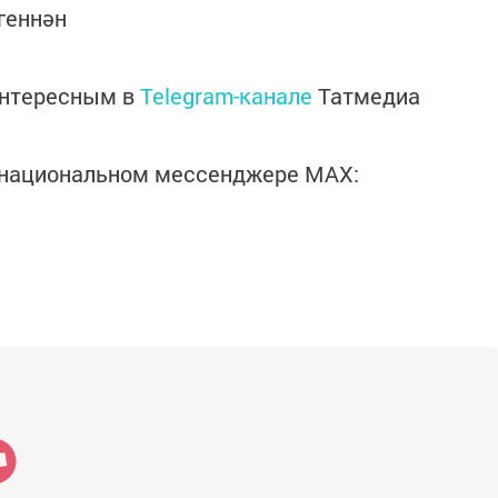
геннән
интересным в
Telegram-канале
Татмедиа
в национальном мессенджере MАХ: