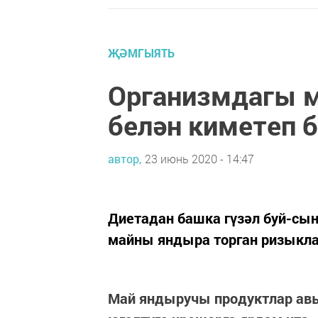
ҖӘМГЫЯТЬ
Организмдагы м
белән киметеп б
автор,
23 июнь 2020 - 14:47
Диетадан башка гүзәл буй-сы
майны яндыра торган ризыкла
Май яндыручы продуктлар ав