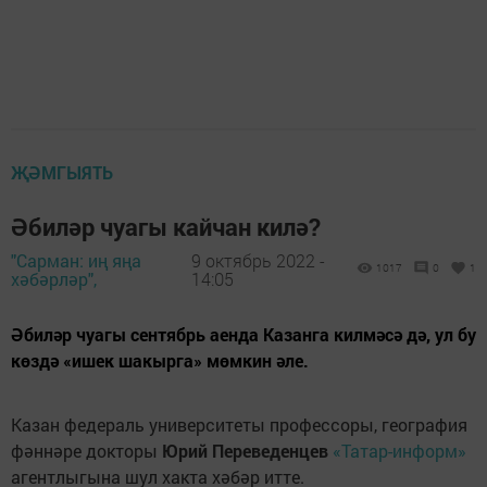
ҖӘМГЫЯТЬ
Әбиләр чуагы кайчан килә?
"Сарман: иң яңа
9 октябрь 2022 -
1017
0
1
хәбәрләр",
14:05
Әбиләр чуагы сентябрь аенда Казанга килмәсә дә, ул бу
көздә «ишек шакырга» мөмкин әле.
Казан федераль университеты профессоры, география
фәннәре докторы
Юрий Переведенцев
«Татар-информ»
агентлыгына шул хакта хәбәр итте.