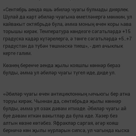
«Сентябрь аенда яшь әбиләр чуагы булмады диярлек.
Шулай да карт әбиләр чуагына өметләнергә мөмкин, ул
кайвакыт октябрьдә була, әмма моның өчен коры һава
торышы кирәк. Температура көндезге сәгатьләрдә +15
градуска кадәр күтәрелергә, ә төнге сәгатьләрдә +5..+7
градустан да түбән төшмәскә тиеш», - дип ачыклык
керте галим.
Көзнең беренче аенда җылы кояшлы көннәр бераз
булды, әмма ул әбиләр чуагы түгел иде, диде ул.
«Әбиләр чуагы өчен антициклонның һичьюгы бер атна
торуы кирәк. Чыннан да, сентябрьдә җылы көннәр
булды, әмма ул озак дәвам итмәде. Әбиләр чуагы ай
буе дәвам иткән вакытлар да була иде. Хәзер без
алтын көзне көтәбез. Яфраклар саргая, әгәр кояш
берничә көн җылы нурларын сипсә, ул чагында кыска