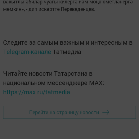
вакытлы әбиләр чуагы килергә һәм моңа өметләнергә
мөмкин», - дип искәртте Переведенцев.
Следите за самым важным и интересным в
Telegram-канале
Татмедиа
Читайте новости Татарстана в
национальном мессенджере MАХ:
https://max.ru/tatmedia
Перейти на страницу новости