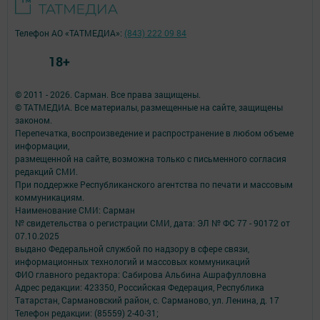
Телефон АО «ТАТМЕДИА»:
(843) 222 09 84
18+
© 2011 - 2026. Сарман. Все права защищены.
© ТАТМЕДИА. Все материалы, размещенные на сайте, защищены
законом.
Перепечатка, воспроизведение и распространение в любом объеме
информации,
размещенной на сайте, возможна только с письменного согласия
редакций СМИ.
При поддержке Республиканского агентства по печати и массовым
коммуникациям.
Наименование СМИ: Сарман
№ свидетельства о регистрации СМИ, дата: ЭЛ № ФС 77 - 90172 от
07.10.2025
выдано Федеральной службой по надзору в сфере связи,
информационных технологий и массовых коммуникаций
ФИО главного редактора: Сабирова Альбина Ашрафулловна
Адрес редакции: 423350, Российская Федерация, Республика
Татарстан, Сармановский район, с. Сарманово, ул. Ленина, д. 17
Телефон редакции: (85559) 2-40-31;