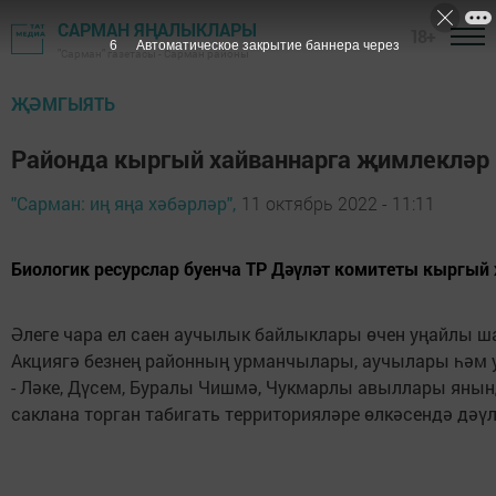
САРМАН ЯҢАЛЫКЛАРЫ
18+
5
Автоматическое закрытие баннера через
"Сарман" газетасы - Сарман районы
ҖӘМГЫЯТЬ
Районда кыргый хайваннарга җимлекләр
"Сарман: иң яңа хәбәрләр",
11 октябрь 2022 - 11:11
Биологик ресурслар буенча ТР Дәүләт комитеты кыргый
Әлеге чара ел саен аучылык байлыклары өчен уңайлы ш
Акциягә безнең районның урманчылары, аучылары һәм 
- Ләке, Дүсем, Буралы Чишмә, Чукмарлы авыллары янын
саклана торган табигать территорияләре өлкәсендә дәүл