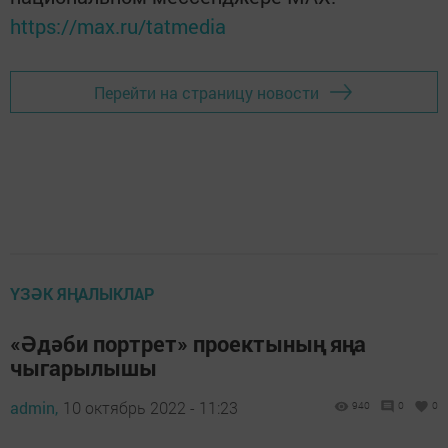
https://max.ru/tatmedia
Перейти на страницу новости
ҮЗӘК ЯҢАЛЫКЛАР
«Әдәби портрет» проектының яңа
чыгарылышы
admin,
10 октябрь 2022 - 11:23
940
0
0