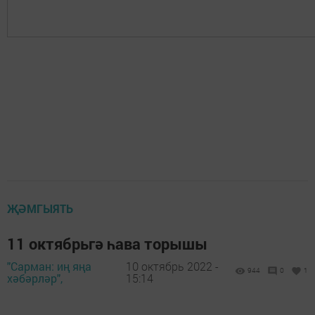
ҖӘМГЫЯТЬ
11 октябрьгә һава торышы
"Сарман: иң яңа
10 октябрь 2022 -
944
0
1
хәбәрләр",
15:14
.