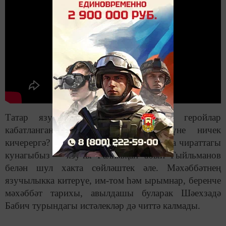
Татар язучысы урлашамы? Сюжет, геройлар
кабатланганда плагиатлыкта гаепләнүне ничек
кичерергә? «Әдәби портрет» проектында чираттагы
кунагыбыз – язучы Галимҗан абый Гыйльманов
белән шул хакта сөйләштек әле. Мәхәббәтнең
язучылыкка китерүе, им-том һәм ырымнар, беренче
мәхәббәт тарихы, авылдашы буларак Шәехзадә
Бабич турындагы истәлекләр дә читтә калмады.