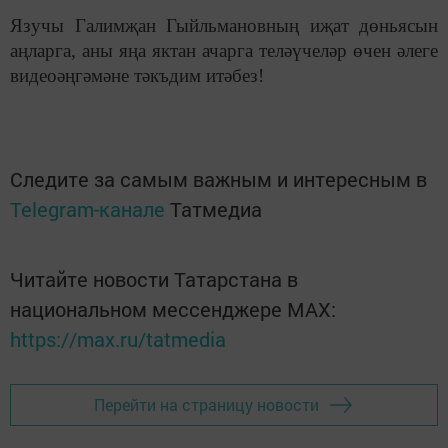
Язучы Галимҗан Гыйльмановның иҗат дөньясын
аңларга, аны яңа яктан ачарга теләүчеләр өчен әлеге
видеоәңгәмәне тәкъдим итәбез!
Следите за самым важным и интересным в
Telegram-канале
Татмедиа
Читайте новости Татарстана в
национальном мессенджере MАХ:
https://max.ru/tatmedia
Перейти на страницу новости