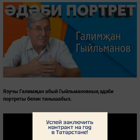
Язучы Галимҗан абый Гыйльмановның әдәби
портреты белән танышабыз.