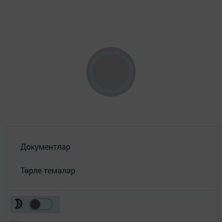
Документлар
Төрле темалар