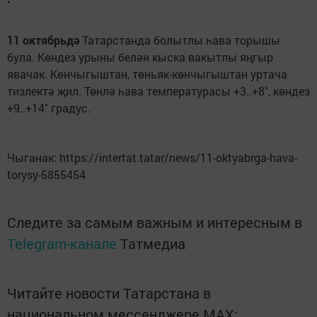
11 октябрьдә
Татарстанда болытлы һава торышы
була. Көндез урыны белән кыска вакытлы яңгыр
явачак. Көнчыгыштан, төньяк-көнчыгыштан уртача
тизлектә җил. Төнлә һава температурасы +3..+8˚, көндез
+9..+14˚ градус.
Чыганак: https://intertat.tatar/news/11-oktyabrga-hava-
torysy-5855454
Следите за самым важным и интересным в
Telegram-канале
Татмедиа
Читайте новости Татарстана в
национальном мессенджере MАХ: