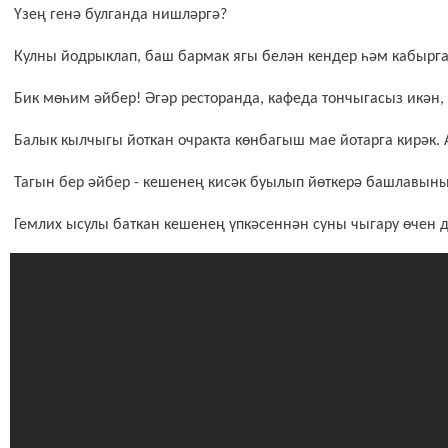
Үзең генә булганда нишләргә?
Кулны йодрыклап, баш бармак ягы белән кендер һәм кабыргал
Бик мөһим әйбер! Әгәр ресторанда, кафеда тончыгасыз икән,
Балык кылчыгы йоткан очракта көнбагыш мае йотарга кирәк.
Тагын бер әйбер - кешенең кисәк буылып йөткерә башлавының
Гемлих ысулы баткан кешенең үпкәсеннән суны чыгару өчен 