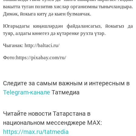
вакытта туган позитив хисләр организмны тынычландыра.
Димәк, йокыга китү дә кыен булмаячак.
Югарыдагы киңәшләрдән файдалансагыз, йокыгыз да
туяр, алдагы көнегез дә күтәренке рухта үтәр.
Чыганак: http://baltaci.ru/
Фото:https://pixabay.com/ru/
Следите за самым важным и интересным в
Telegram-канале
Татмедиа
Читайте новости Татарстана в
национальном мессенджере MАХ:
https://max.ru/tatmedia