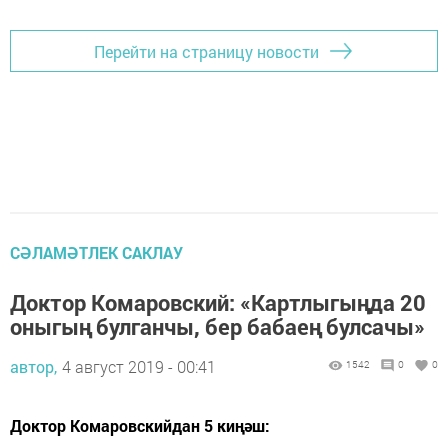
Перейти на страницу новости
СӘЛАМӘТЛЕК САКЛАУ
Доктор Комаровский: «Картлыгыңда 20
оныгың булганчы, бер бабаең булсачы»
автор,
4 август 2019 - 00:41
1542
0
0
Доктор Комаровскийдан 5 киңәш: