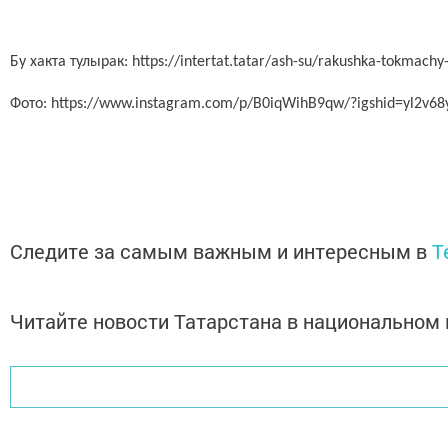
Бу хакта тулырак: https://intertat.tatar/ash-su/rakushka-tokmachy
Фото: https://www.instagram.com/p/B0iqWihB9qw/?igshid=yl2v6
Следите за самым важным и интересным в
T
Читайте новости Татарстана в национально