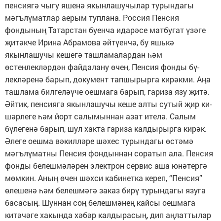
пенсиягә чыгу яшенә якынлашучылар турындагы
мәгълүматлар аерым туплана. Россия Пенсия
фондының Татарстан буенча идарәсе матбугат үзәге
җи­тәкче Ирина Абрамова әйтүенчә, бу яшькә
якынлашучы кешегә ташламалардан һәм
өстенлекләрдән фай­далану өчен, Пенсия фонды бү­
лекләренә барып, документ тапшырырга кирәкми. Аңа
ташлама бил­геләүче оешмага барып, гариза язу җитә.
Әйтик, пенсиягә якынлашучы кеше алты сутый җир ки­
шәр­леге һәм йорт салымыннан азат ителә. Салым
бүлегенә барып, шул хакта гариза калдырырга кирәк.
Әле­ге оешма вәкилләре шәхес турындагы өстәмә
мәгълүматны Пенсия фондыннан соратып ала. Пенсия
фонды белешмәләрен электрон сервис аша юнәтергә
мөмкин. Аның өчен шәхси кабинетка кереп, “Пенсия”
өлешенә һәм белешмәгә заказ бирү турындагы язуга
баса­сың. Шуннан соң белешмәнең кайсы оешмага
китәчәге хакында хәбәр калдыра­сың, дип аңлаттылар