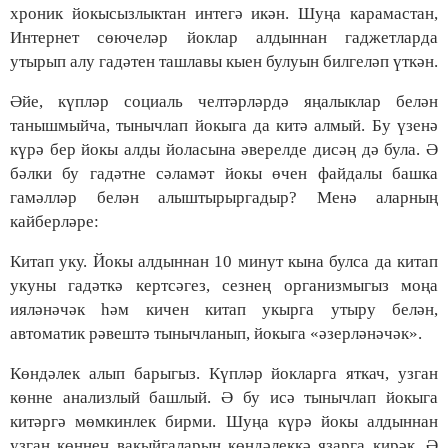
хроник йокысызлыктан интегә икән. Шуңа карамастан,
Интернет сөючеләр йоклар алдыннан гаджетларда
утырып алу гадәтен ташлавы кыен булуын билгеләп үткән.
Әйе, күпләр социаль челтәрләрдә яңалыклар белән
танышмыйча, тынычлап йокыга да китә алмый. Бу үзенә
күрә бер йокы алды йоласына әверелде дисәң дә була. Ә
бәлки бу гадәтне сәламәт йокы өчен файдалы башка
гамәлләр белән алыштырыргадыр? Менә аларның
кайберләре:
Китап уку. Йокы алдыннан 10 минут кына булса да китап
укуны гадәткә кертсәгез, сезнең организмыгыз моңа
ияләнәчәк һәм кичен китап укырга утыру белән,
автоматик рәвештә тынычланып, йокыга «әзерләнәчәк».
Көндәлек алып барыгыз. Күпләр йокларга яткач, узган
көнне анализлый башлый. Ә бу исә тынычлап йокыга
китәргә мөмкинлек бирми. Шуңа күрә йокы алдыннан
узган көннең вакыйгаларын көндәлеккә язарга кирәк. Ә