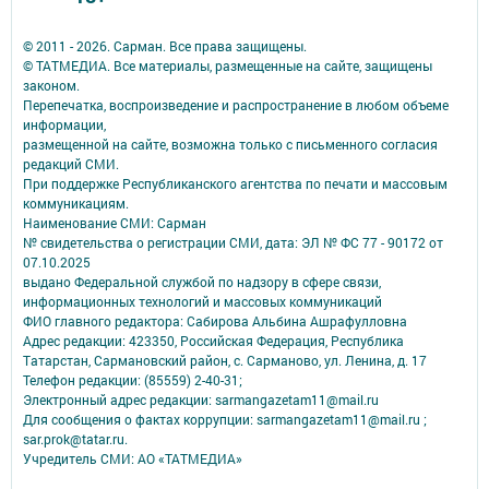
© 2011 - 2026. Сарман. Все права защищены.
© ТАТМЕДИА. Все материалы, размещенные на сайте, защищены
законом.
Перепечатка, воспроизведение и распространение в любом объеме
информации,
размещенной на сайте, возможна только с письменного согласия
редакций СМИ.
При поддержке Республиканского агентства по печати и массовым
коммуникациям.
Наименование СМИ: Сарман
№ свидетельства о регистрации СМИ, дата: ЭЛ № ФС 77 - 90172 от
07.10.2025
выдано Федеральной службой по надзору в сфере связи,
информационных технологий и массовых коммуникаций
ФИО главного редактора: Сабирова Альбина Ашрафулловна
Адрес редакции: 423350, Российская Федерация, Республика
Татарстан, Сармановский район, с. Сарманово, ул. Ленина, д. 17
Телефон редакции: (85559) 2-40-31;
Электронный адрес редакции: sarmangazetam11@mail.ru
Для сообщения о фактах коррупции: sarmangazetam11@mail.ru ;
sar.prok@tatar.ru.
Учредитель СМИ: АО «ТАТМЕДИА»