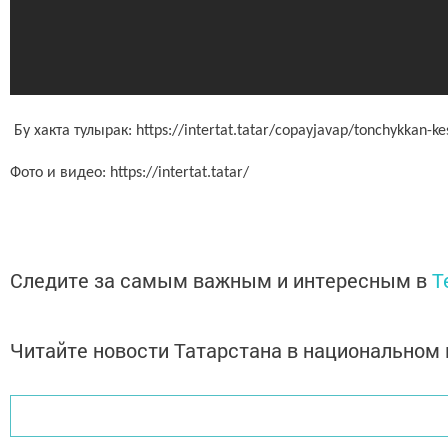
Бу хакта тулырак: https://intertat.tatar/copayjavap/tonchykkan-ke
Фото и видео: https://intertat.tatar/
Следите за самым важным и интересным в
T
Читайте новости Татарстана в национально