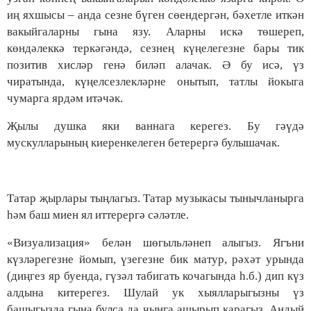
иң яхшысы – анда сезне бүген сөендергән, бәхетле иткән
вакыйгаларны гына язу. Аларны искә төшереп,
көндәлеккә теркәгәндә, сезнең күңелегезне бары тик
позитив хисләр генә биләп алачак. Ә бу исә, үз
чиратында, күңелсезлекләрне онытып, татлы йокыга
чумарга ярдәм итәчәк.
Җылы душка яки ваннага керегез. Бу гәүдә
мускулларының киеренкелеген бетерергә булышачак.
Татар җырлары тыңлагыз. Татар музыкасы тынычланырга
һәм баш миен ял иттерергә сәләтле.
«Визуализация» белән шөгыльләнеп алыгыз. Ягъни
күзләрегезне йомып, үзегезне бик матур, рәхәт урында
(диңгез яр буенда, гүзәл табигать кочагында һ.б.) дип күз
алдына китерегез. Шулай ук хыялларыгызны үз
башыгызда гына булса да чынга ашырып карагыз. Андый