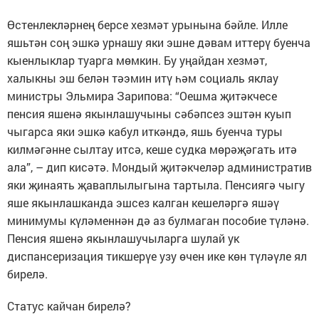
Өстенлекләрнең берсе хезмәт урынына бәйле. Илле
яшьтән соң эшкә урнашу яки эшне дәвам ит­терү буенча
кыенлыклар туарга мөмкин. Бу уңайдан хезмәт,
халыкны эш бе­лән тәэмин итү һәм социаль яклау
министры Эльмира Зарипова: “Оеш­ма җитәкчесе
пенсия яшенә якынлашучыны сәбәпсез эш­тән куып
чыгарса яки эшкә кабул иткәндә, яшь буенча туры
килмә­гәнне сылтау итсә, кеше судка мөрәҗәгать итә
ала”, – дип кисәтә. Мондый җи­тәкчеләр административ
яки җи­наять җаваплылыгына тартыла. Пен­сиягә чыгу
яше якынлашканда эшсез калган кешеләргә яшәү
минимумы күләменнән дә аз булмаган пособие түләнә.
Пенсия яшенә якынлашучыларга шулай ук
диспансеризация тикшерүе узу өчен ике көн түләүле ял
бирелә.
Статус кайчан бирелә?