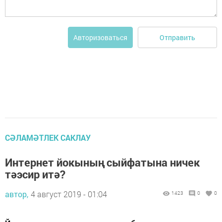
Отправить
Авторизоваться
СӘЛАМӘТЛЕК САКЛАУ
Интернет йокының сыйфатына ничек
тәэсир итә?
автор,
4 август 2019 - 01:04
1423
0
0