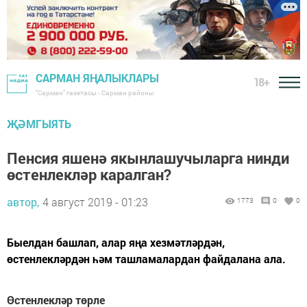
САРМАН ЯҢАЛЫКЛАРЫ
18+
"Сарман" газетасы - Сарман районы
ҖӘМГЫЯТЬ
Пенсия яшенә якынлашучыларга нинди
өстенлекләр каралган?
автор,
4 август 2019 - 01:23
1773
0
0
Быелдан башлап, алар яңа хезмәт­ләр­­дән,
өстенлекләрдән һәм ташламалардан файдалана ала.
Өстенлекләр төрле