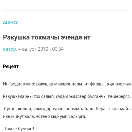
АШ-СУ
Ракушка токмачы эчендә ит
автор,
4 август 2019 - 00:34
Рецепт
Ингредиентлар: ракушка макароннары, ит фаршы, яңа өзелгән 
Ракушкаларны тоз салып, суда ярымәзер булганчы пешерергә.
Суган, кишер, помидор турап, аерым табада бераз гына май 
ике минут кала, өстенә сыр уып салырга.
Тәмле булсын!