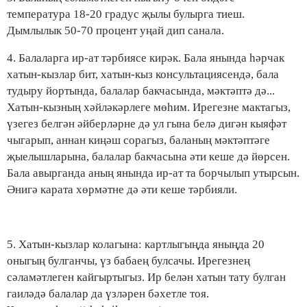
температура 18-20 градус җылы булырга тиеш.
Дымлылык 50-70 процент уңай дип санала.
4. Балаларга ир-ат тәрбиясе кирәк. Бала янында һәрчак
хатын-кызлар бит, хатын-кыз консультациясендә, бала
тудыру йортында, балалар бакчасында, мәктәптә дә...
Хатын-кызның хәйләкәрлеге мөһим. Ирегезне мактагыз,
үзегез белгән әйберләрне дә ул гына белә дигән кыяфәт
чыгарып, аннан киңәш сорагыз, баланың мәктәптәге
җыелышларына, балалар бакчасына әти кеше дә йөрсен.
Бала авырганда аның янында ир-ат та борчылып утырсын.
Әнигә карата хөрмәтне дә әти кеше тәрбияли.
5. Хатын-кызлар колагына: картлыгыңда яныңда 20
оныгың булганчы, үз бабаең булсачы. Ирегезнең
сәламәтлеген кайгыртыгыз. Ир белән хатын тату булган
гаиләдә балалар да үзләрен бәхетле тоя.