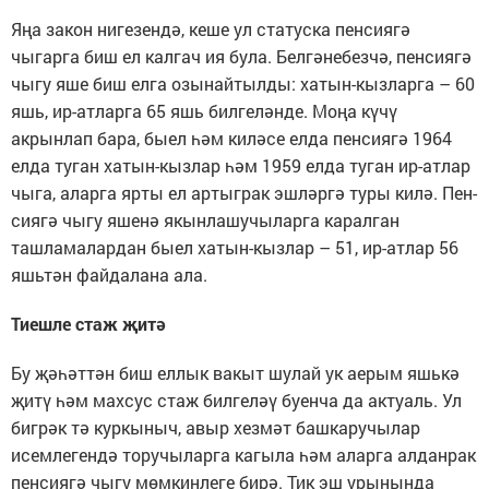
Яңа закон нигезендә, кеше ул статуска пенсиягә
чыгарга биш ел калгач ия була. Белгәнебезчә, пен­сиягә
чыгу яше биш елга озынайтылды: хатын-кызларга – 60
яшь, ир-атларга 65 яшь билгеләнде. Мо­ңа күчү
акрынлап бара, быел һәм киләсе елда пенсиягә 1964
елда туган хатын-кызлар һәм 1959 елда туган ир-атлар
чыга, аларга ярты ел артыграк эшләргә туры килә. Пен­
сиягә чыгу яшенә якынлашучыларга каралган
ташламалардан быел хатын-кызлар – 51, ир-атлар 56
яшьтән файдалана ала.
Тиешле стаж җитә
Бу җәһәттән биш еллык вакыт шулай ук аерым яшькә
җитү һәм махсус стаж билгеләү буенча да актуаль. Ул
бигрәк тә куркыныч, авыр хезмәт башкаручылар
исемлегендә торучыларга кагыла һәм аларга алданрак
пенсиягә чыгу мөмкинлеге бирә. Тик эш урынында