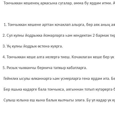
Тончыккан кешенең аркасына сугалар, әмма бу ярдәм итми. А
1. Тончыккан кешене арттан кочаклап алырга, бер аяк аның 
2. Сул кулны йодрыкка йомарларга һәм кендектән 2 бармак тир
3. Уң кулны йодрык өстенә куярга.
4. Тончыккан кеше алга иелергә тиеш. Кочаклаган кеше бер үк 
5. Ризык чыкканчы берничә тапкыр кабатларга.
Геймлих ысулы өлкәннәргә һәм үсмерләргә генә ярдәм итә. Б
Бер яшькә кадәрге бала тончыкса, аягыннан тотып күтәрергә 
Сулыш юлына еш кына балык кылчыгы эләгә. Бу ул кадәр үк к