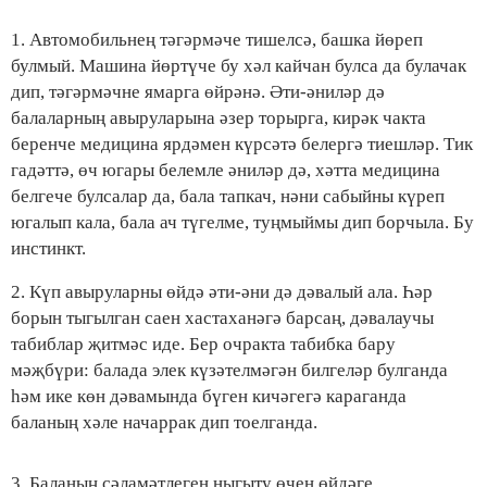
1. Автомобильнең тәгәрмәче тишелсә, башка йөреп
булмый. Машина йөртүче бу хәл кайчан булса да булачак
дип, тәгәрмәчне ямарга өйрәнә. Әти-әниләр дә
балаларның авыруларына әзер торырга, кирәк чакта
беренче медицина ярдәмен күрсәтә белергә тиешләр. Тик
гадәттә, өч югары белемле әниләр дә, хәтта медицина
белгече булсалар да, бала тапкач, нәни сабыйны күреп
югалып кала, бала ач түгелме, туңмыймы дип борчыла. Бу
инстинкт.
2. Күп авыруларны өйдә әти-әни дә дәвалый ала. Һәр
борын тыгылган саен хастаханәгә барсаң, дәвалаучы
табиблар җитмәс иде. Бер очракта табибка бару
мәҗбүри: балада элек күзәтелмәгән билгеләр булганда
һәм ике көн дәвамында бүген кичәгегә караганда
баланың хәле начаррак дип тоелганда.
3. Баланың сәламәтлеген ныгыту өчен өйдәге