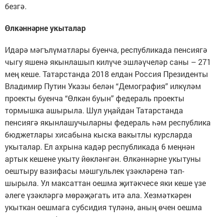
безгә.
Өлкәннәрне укыталар
Идарә мәгълүматлары буенча, республикада пенсиягә
чыгу яшенә якынлашып килүче эшләүчеләр саны – 271
мең кеше. Татарстанда 2018 елдан Россия Президенты
Владимир Путин Указы белән “Демография” илкүләм
проекты буенча “Өлкән буын” федераль проекты
тормышка ашырыла. Шул уңайдан Татарстанда
пенсиягә якынлашучыларны федераль һәм республика
бюджетлары хисабына кыска вакытлы курсларда
укыталар. Ел ахрына кадәр республикада 6 меңнән
артык кешене укыту йөкләнгән. Өлкәннәрне укытуны
оештыру вазифасы мәш­гуль­лек үзәклә­ренә тап­
шырыла. Ул максаттан оешма җи­тәкчесе яки кеше үзе
әлеге үзәк­ләргә мөрә­җәгать итә ала. Хезмәт­кәрен
укыткан оешмага субсидия түләнә, аның өчен оешма