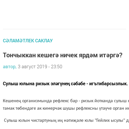
СӘЛАМӘТЛЕК САКЛАУ
Тончыккан кешегә ничек ярдәм итәргә?
автор,
3 август 2019 - 23:50
Сулыш юлына ризык эләгүнең сәбәбе - игътибарсызлык.
Кешенең организмында рефлекс бар - ризык йотканда сулыш ю
тамак төбендәге ак кимерчәк шушы рефлексны үтәүче орган ин
Сулыш юлын чистартуның иң нәтиҗәле юлы "Гейлих ысулы" дип