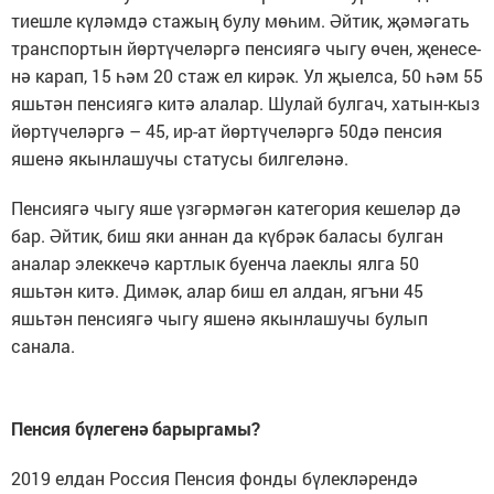
тиешле кү­ләмдә стажың булу мөһим. Әйтик, җәмәгать
транспортын йөртүче­ләр­гә пенсиягә чыгу өчен, җенесе­
нә карап, 15 һәм 20 стаж ел кирәк. Ул җыелса, 50 һәм 55
яшьтән пен­сиягә китә алалар. Шулай булгач, хатын-кыз
йөртүчеләргә – 45, ир-ат йөр­түчеләргә 50дә пенсия
яшенә якынлашучы статусы билгеләнә.
Пенсиягә чыгу яше үзгәрмәгән категория кешеләр дә
бар. Әйтик, биш яки аннан да күбрәк баласы булган
аналар элеккечә картлык буенча лаеклы ялга 50
яшьтән китә. Димәк, алар биш ел алдан, ягъни 45
яшьтән пенсиягә чыгу яшенә якынлашучы булып
санала.
Пенсия бүлегенә барыргамы?
2019 елдан Россия Пенсия фонды бүлек­ләрендә