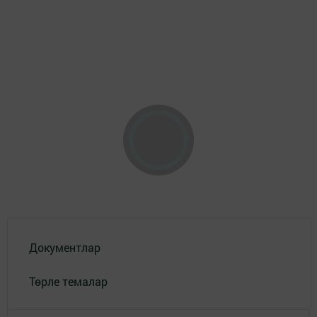
Документлар
Төрле темалар