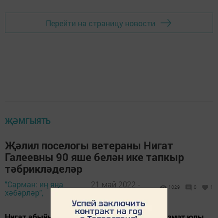
Перейти на страницу новости
ҖӘМГЫЯТЬ
Җәлил поселогы ветераны Нигат
Галеевны 90 яше белән ике тапкыр
тәбрикләделәр
"Сарман: иң яңа
21 май 2022 -
1029
0
1
хәбәрләр",
16:13
Нигат абыйның тормыш юлы гыйбрәтле, хезмәт юлы