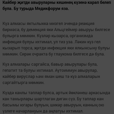
Кайбер җитди авыруларны кешенең күзенә карап белеп
була. Бу турыда Медикфорум яза.
Күз алмасы яктылыкка мизгел эчендә реакция
бирмәсә, бу деменция яки Альцгеймер авыруы билгесе
булырга мөмкин. Күзләр кызарса, организмда
инфекция булуы ихтимал, ул тиз уза. Ләкин күз гел
кызарып торса, җитди инфекция яки ялкынсыну булуы
мөмкин. Сирәк очракта бу глаукома билгесе дә була.
Күз алмалары саргайса, бавыр авырулары була,
гепатит та булуы ихтимал. Аутоиммун авырулар,
кайбер вируслар һәм яман шеш тә күз алмаларын
саргайтырга мөмкин.
Күздә канлы таплар булса, артык йөкләнеш аркасында
кан тамырлары шартлаган дигән сүз. Бу таплар кан
басымы югары булуын, шикәр авыруын, канның ою
үзлеге начарлануын да аңлатуы ихтимал.