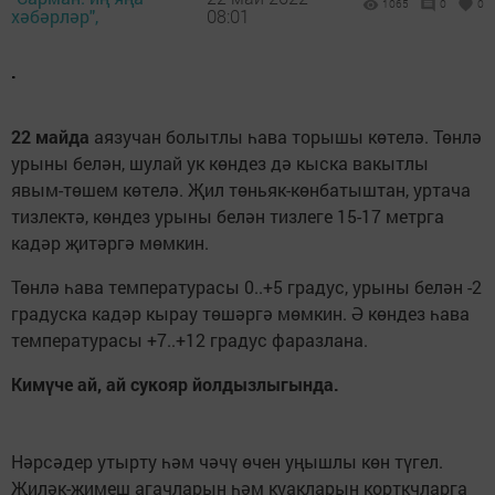
1065
0
0
хәбәрләр",
08:01
.
22 майда
аязучан болытлы һава торышы көтелә. Төнлә
урыны белән, шулай ук көндез дә кыска вакытлы
явым-төшем көтелә. Җил төньяк-көнбатыштан, уртача
тизлектә, көндез урыны белән тизлеге 15-17 метрга
кадәр җитәргә мөмкин.
Төнлә һава температурасы 0..+5 градус, урыны белән -2
градуска кадәр кырау төшәргә мөмкин. Ә көндез һава
температурасы +7..+12 градус фаразлана.
Кимүче ай, ай сукояр йолдызлыгында.
Нәрсәдер утырту һәм чәчү өчен уңышлы көн түгел.
Җиләк-җимеш агачларын һәм куакларын корткчларга