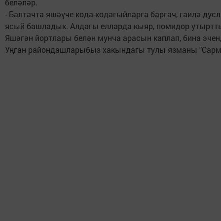
беләләр.
- Балтачта яшәүче кода-кодагыйларга баргач, гаилә ду
ясый башладык. Алдагы елларда кыяр, помидор утырттык,
Яшәгән йортлары белән мунча арасын каплап, бина эчен
Уңган райондашларыбыз хакындагы тулы язманы "Сарма