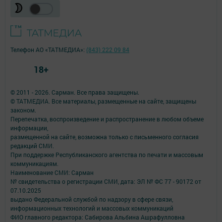
Телефон АО «ТАТМЕДИА»:
(843) 222 09 84
18+
© 2011 - 2026. Сарман. Все права защищены.
© ТАТМЕДИА. Все материалы, размещенные на сайте, защищены
законом.
Перепечатка, воспроизведение и распространение в любом объеме
информации,
размещенной на сайте, возможна только с письменного согласия
редакций СМИ.
При поддержке Республиканского агентства по печати и массовым
коммуникациям.
Наименование СМИ: Сарман
№ свидетельства о регистрации СМИ, дата: ЭЛ № ФС 77 - 90172 от
07.10.2025
выдано Федеральной службой по надзору в сфере связи,
информационных технологий и массовых коммуникаций
ФИО главного редактора: Сабирова Альбина Ашрафулловна