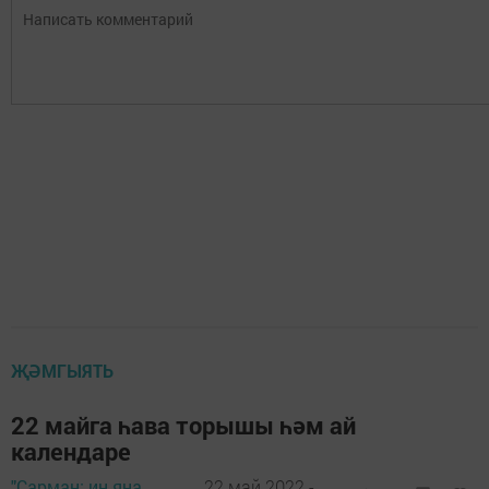
ҖӘМГЫЯТЬ
22 майга һава торышы һәм ай
календаре
"Сарман: иң яңа
22 май 2022 -