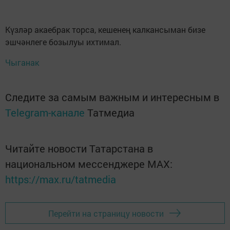
Күзләр акаебрак торса, кешенең калкансыман бизе
эшчәнлеге бозылуы ихтимал.
Чыганак
Следите за самым важным и интересным в
Telegram-канале
Татмедиа
Читайте новости Татарстана в
национальном мессенджере MАХ:
https://max.ru/tatmedia
Перейти на страницу новости