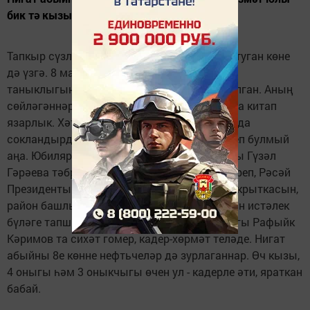
бик тә кызыклы.
Тапкыр сүзле, җор телле ветеранның хәтта туган көне
дә үзгә. 8 май көнне туса да, туу турындагы
таныклыгына "1932 елның 21 мае" дип язылган. Аның
сөйләгәннәре, башыннан үткәннәре хакында китап
язарлык. Хәтере яхшы, зиһене әйбәт булуы да
сокландырды. СөбханАлла, үз яшен дә биреп булмый
аңа. Юбилярны район башлыгы урынбасары Гүзәл
Гәрәева тәбрикләде, изге теләкләрен җиткереп, Рәсәй
Президенты Владимир Путинның Котлау открыткасын,
район башлыгы Фәрит Хөснуллин исеменнән истәлек
бүләге тапшырды. Җәлил поселогы башлыгы Рафыйк
Кәримов та сихәт гомер, кадер-хөрмәт теләде. Нигат
абыйны 8е көнне нефтьчеләр дә зурлаганнар. Өч кызы,
4 оныгы һәм 3 оныкчыгы өчен ул - кадерле әти, яраткан
бабай.