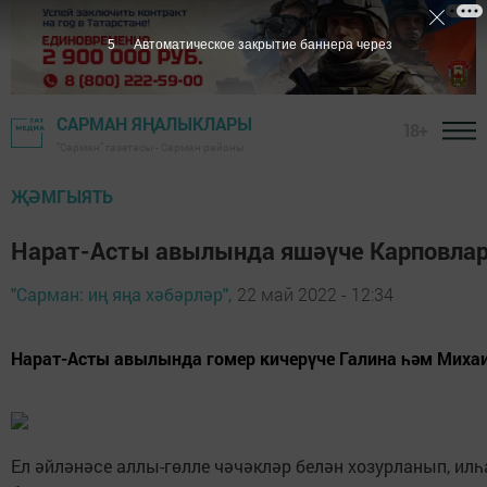
5
Автоматическое закрытие баннера через
САРМАН ЯҢАЛЫКЛАРЫ
18+
"Сарман" газетасы - Сарман районы
ҖӘМГЫЯТЬ
Нарат-Асты авылында яшәүче Карповлар
"Сарман: иң яңа хәбәрләр",
22 май 2022 - 12:34
Нарат-Асты авылында гомер кичерүче Галина һәм Михаи
Ел әйләнәсе аллы-гөлле чәчәкләр белән хозурланып, ил