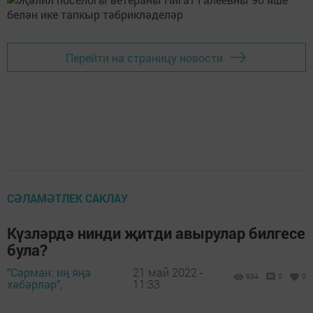
Перейти на страницу новости
СӘЛАМӘТЛЕК САКЛАУ
Күзләрдә нинди җитди авырулар билгесе
була?
"Сарман: иң яңа
21 май 2022 -
934
0
0
хәбәрләр",
11:33