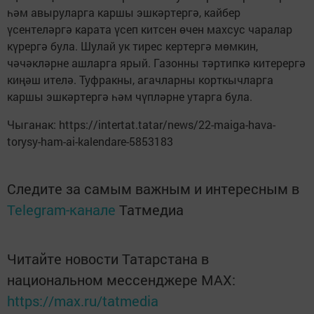
һәм авыруларга каршы эшкәртергә, кайбер
үсентеләргә карата үсеп китсен өчен махсус чаралар
күрергә була. Шулай ук тирес кертергә мөмкин,
чәчәкләрне ашларга ярый. Газонны тәртипкә китерергә
киңәш ителә. Туфракны, агачларны корткычларга
каршы эшкәртергә һәм чүпләрне утарга була.
Чыганак: https://intertat.tatar/news/22-maiga-hava-
torysy-ham-ai-kalendare-5853183
Следите за самым важным и интересным в
Telegram-канале
Татмедиа
Читайте новости Татарстана в
национальном мессенджере MАХ:
https://max.ru/tatmedia