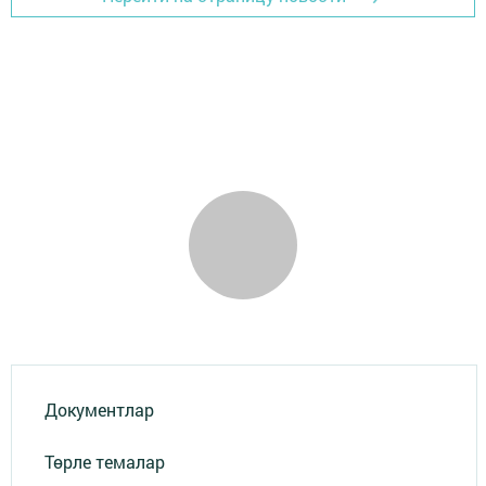
Документлар
Төрле темалар