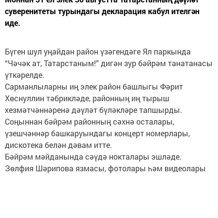
суверенитеты турындагы декларация кабул ителгән
иде.
Бүген шул уңайдан район үзәгендәге Ял паркында
“Чәчәк ат, Татарстаным!” дигән зур бәйрәм танатанасы
үткәрелде.
Сарманлыларны иң элек район башлыгы Фәрит
Хөснуллин тәбрикләде, районның иң тырыш
хезмәтчәннәренә дәүләт бүләкләре тапшырды.
Соңыннан бәйрәм районның сәхнә осталары,
үзешчәннәр башкаруындагы концерт номерлары,
дискотека белән дәвам итте.
Бәйрәм мәйданында сәүдә нокталары эшләде.
Зөлфия Шәрипова язмасы, фотолары һәм видеолары