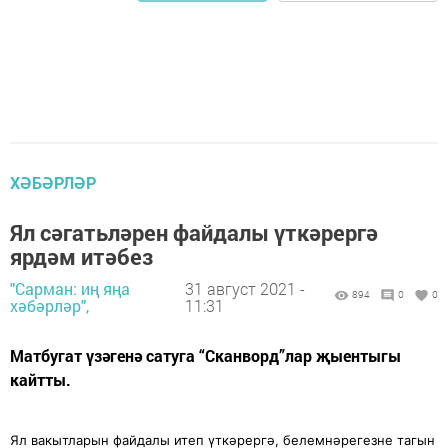
ХӘБӘРЛӘР
Ял сәгатьләрен файдалы үткәрергә
ярдәм итәбез
"Сарман: иң яңа
31 август 2021 -
894
0
0
хәбәрләр",
11:31
Матбугат үзәгенә сатуга “Сканворд”лар җыентыгы
кайтты.
Ял вакытларын файдалы итеп үткәрергә, белемнәрегезне тагын