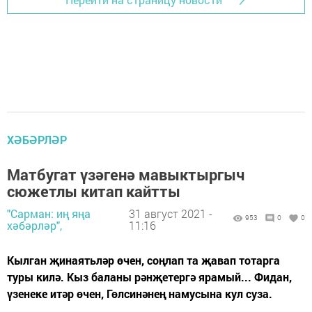
ХӘБӘРЛӘР
Матбугат үзәгенә мавыктыргыч
сюжетлы китап кайтты
"Сарман: иң яңа
31 август 2021 -
953
0
0
хәбәрләр",
11:16
Кылган җинаятьләр өчен, соңлап та җавап тотарга
туры килә. Кыз баланы рәнҗетергә ярамый... Фидан,
үзенеке итәр өчен, Гөлсинәнең намусына кул суза.