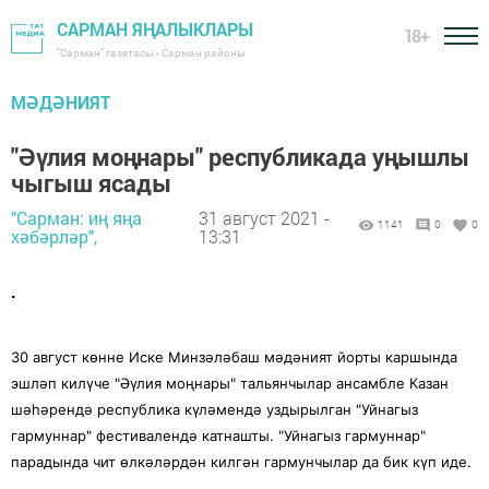
САРМАН ЯҢАЛЫКЛАРЫ
18+
"Сарман" газетасы - Сарман районы
МӘДӘНИЯТ
"Әүлия моңнары" республикада уңышлы
чыгыш ясады
"Сарман: иң яңа
31 август 2021 -
1141
0
0
хәбәрләр",
13:31
.
30 август көнне Иске Минзәләбаш мәдәният йорты каршында
эшләп килүче "Әүлия моңнары" тальянчылар ансамбле Казан
шәһәрендә республика күләмендә уздырылган "Уйнагыз
гармуннар" фестивалендә катнашты. "Уйнагыз гармуннар"
парадында чит өлкәләрдән килгән гармунчылар да бик күп иде.