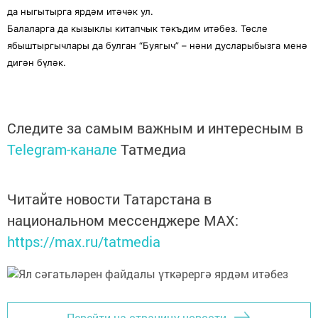
да ныгытырга ярдәм итәчәк ул.
Балаларга да кызыклы китапчык тәкъдим итәбез. Төсле
ябыштыргычлары да булган “Буягыч” – нәни дусларыбызга менә
дигән бүләк.
Следите за самым важным и интересным в
Telegram-канале
Татмедиа
Читайте новости Татарстана в
национальном мессенджере MАХ:
https://max.ru/tatmedia
Перейти на страницу новости