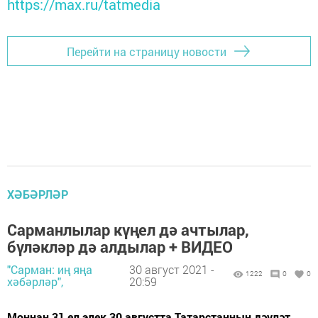
https://max.ru/tatmedia
Перейти на страницу новости
ХӘБӘРЛӘР
Сарманлылар күңел дә ачтылар,
бүләкләр дә алдылар + ВИДЕО
"Сарман: иң яңа
30 август 2021 -
1222
0
0
хәбәрләр",
20:59
Моннан 31 ел элек 30 августта Татарстанның дәүләт