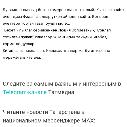
Бу гамәле кызның бөтен гомерен сызып ташлый. Кылган гөнаһы
өчен җәза Фиданга еллар үткәч әйләнеп кайта. Бәгырен
әчеттерә торган газап булып килә...
“Бәхет - пыяла” сериясеннән Люция Әблиеваның “Соңлап
тотылган җавап” хикәяләр җыентыгын тәкъдим итәбез,
хөрмәтле дуслар.
Китап саны чикләнгән. Кызыксынганнар матбугат үзәгенә
мөрәҗәгать итә ала.
Следите за самым важным и интересным в
Telegram-канале
Татмедиа
Читайте новости Татарстана в
национальном мессенджере MАХ: