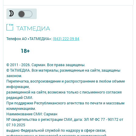
Телефон АО «ТАТМЕДИА»:
(843) 222 09 84
18+
© 2011 - 2026. Сарман. Все права защищены.
© ТАТМЕДИА. Все материалы, размещенные на сайте, защищены
законом.
Перепечатка, воспроизведение и распространение в любом объеме
информации,
размещенной на сайте, возможна только с письменного согласия
редакций СМИ.
При поддержке Республиканского агентства по печати и массовым
коммуникациям.
Наименование СМИ: Сарман
№ свидетельства о регистрации СМИ, дата: ЭЛ № ФС 77 - 90172 от
07.10.2025
выдано Федеральной службой по надзору в сфере связи,
информационных технологий и массовых коммуникаций