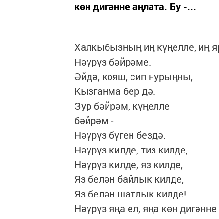
көн дигәнне аңлата. Бу -...
Халкыбызның иң күңелле, иң я
Нәүрүз бәйрәме.
Әйдә, кояш, сип нурыңны,
Кызганма бер дә.
Зур бәйрәм, күңелле
бәйрәм -
Нәүрүз бүген бездә.
Нәүрүз килде, тиз килде,
Нәүрүз килде, яз килде,
Яз белән байлык килде,
Яз белән шатлык килде!
Нәүрүз яңа ел, яңа көн дигәнне