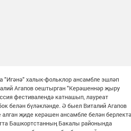
а "Игәнә" халык-фольклор ансамбле эшләп
италий Агапов оештырган "Керәшеннәр җыру
оссия фестивалендә катнашып, лауреат
ок белән бүләкләнде. Ә быел Виталий Агапов
 алган җиде керәшен ансамбле белән берлект
ртта Башкортстанның Бакалы районында