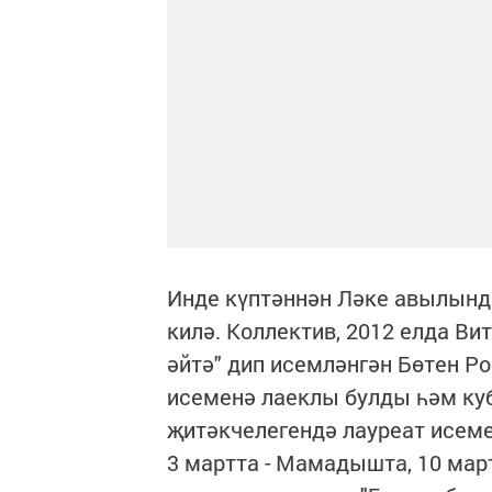
Инде күптәннән Ләке авылынд
килә. Коллектив, 2012 елда В
әйтә" дип исемләнгән Бөтен Р
исеменә лаеклы булды һәм куб
җитәкчелегендә лауреат исеме
3 мартта - Мамадышта, 10 ма