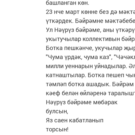
башланган көн.
23 нче март көнне без дә мәк
үткәрдек. Бәйрәмне мәктәбеб
Ул Нәүрүз бәйрәме, аны үткәр
укытучылар коллективын бәйрә
Ботка пешкәнче, укучылар җыр
"Чума үрдәк, чума каз", "Чәчә
милли уеннарын уйнадылар. Әл
катнаштылар. Ботка пешеп чы
тәмләп ботка ашадык. Бәйрәм
кәеф белән өйләренә таралыш
Нәүрүз бәйрәме мөбәрак
булсын,
Яз саен кабатланып
торсын!