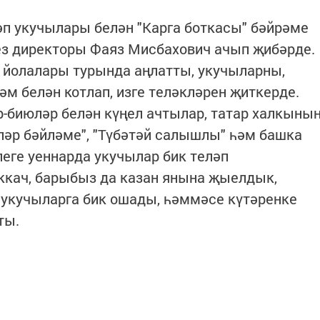
тәп укучылары белән "Карга боткасы" бәйрәме
ез директоры Фаяз Мисбахович ачып җибәрде.
ү йолалары турында аңлатты, укучыларны,
м белән котлап, изге теләкләрен җиткерде.
-биюләр белән күңел ачтылар, татар халкыны
кләр бәйләме", "Түбәтәй салышлы" һәм башка
еге уеннарда укучылар бик теләп
ккач, барыбыз да казан янына җыелдык,
 укучыларга бик ошады, һәммәсе күтәренке
ты.