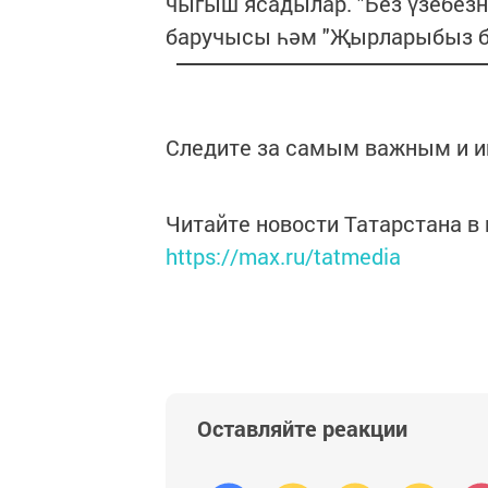
чыгыш ясадылар. "Без үзебезн
баручысы һәм "Җырларыбыз бел
Следите за самым важным и 
Читайте новости Татарстана 
https://max.ru/tatmedia
Оставляйте реакции