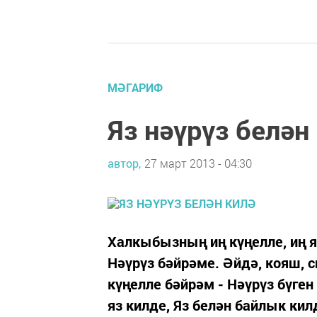
МӘГАРИФ
Яз нәүрүз белән
автор,
27 март 2013 - 04:30
Халкыбызның иң күңелле, иң я
Нәүрүз бәйрәме. Әйдә, кояш, 
күңелле бәйрәм - Нәүрүз бүген 
яз килде, Яз белән байлык кил