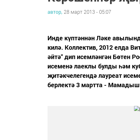
автор,
28 март 2013 - 05:07
Инде күптәннән Ләке авылынд
килә. Коллектив, 2012 елда В
әйтә" дип исемләнгән Бөтен Р
исеменә лаеклы булды һәм куб
җитәкчелегендә лауреат исем
берлектә 3 мартта - Мамадышта