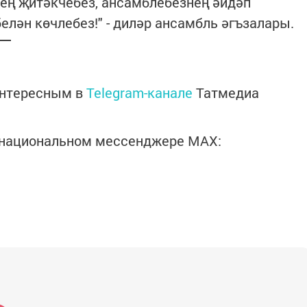
ең җитәкчебез, ансамблебезнең әйдәп
ән көчлебез!" - диләр ансамбль әгъзалары.
интересным в
Telegram-канале
Татмедиа
в национальном мессенджере MАХ: