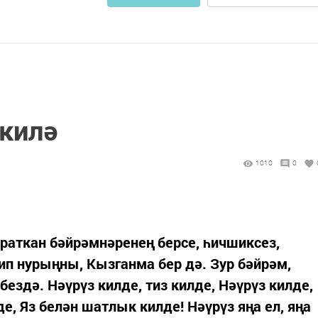
 килә
1010
0
раткан бәйрәмнәренең берсе, һичшиксез,
сип нурыңны, Кызганма бер дә. Зур бәйрәм,
бездә. Нәүрүз килде, тиз килде, Нәүрүз килде,
де, Яз белән шатлык килде! Нәүрүз яңа ел, яңа