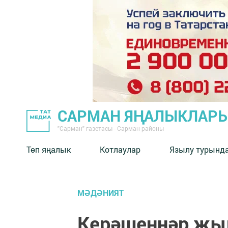
САРМАН ЯҢАЛЫКЛАР
"Сарман" газетасы - Сарман районы
Төп яңалык
Котлаулар
Язылу турынд
МӘДӘНИЯТ
Керәшеннәр җы