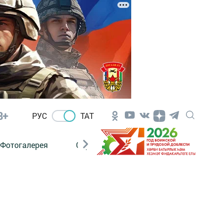
8+
РУС
ТАТ
Фотогалерея
Сораштыру