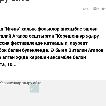
877
0
а "Игәнә" халык-фольклор ансамбле эшләп
италий Агапов оештырган "Керәшеннәр җыру
оссия фестивалендә катнашып, лауреат
ок белән бүләкләнде. Ә быел Виталий Агапов
е алган җиде керәшен ансамбле белән
, 10...