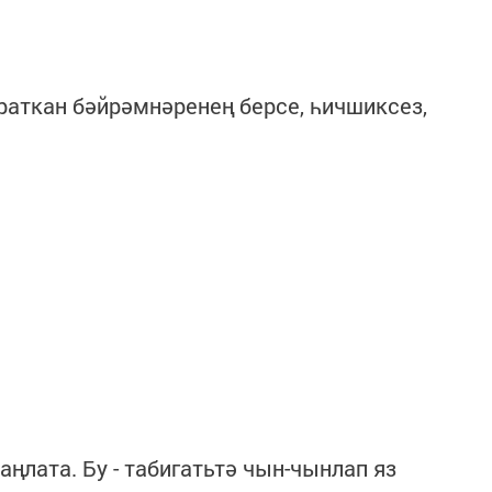
раткан бәйрәмнәренең берсе, һичшиксез,
 аңлата. Бу - табигатьтә чын-чынлап яз