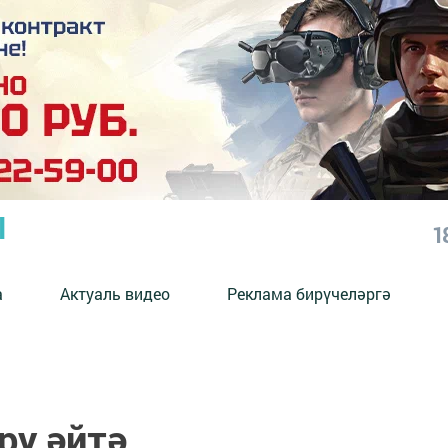
Ы
1
а
Актуаль видео
Реклама бирүчеләргә
ру әйтә