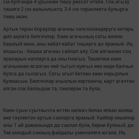
см булганда 4 урыннан тишү рөхсәт ителә. Сок агызу
тишеге 2 см калынлыкта, 3-4 см тирәнлектә булырга
тиеш икән.
Артык тирән бораулар агачны хәлсезләндерүгә ки­те­рә,
дип аңлата белгечләр. Каен ага­чы­ның согы килми
башлый икән, аны кабат-кабат тишәргә дә ярамый. Иң
яхшысы - башка агачны сай­­лап алу. Сок алганнан соң
яраларын кап­ларга да онытмагыз. Тише­генә каен
агачыннан ясалган чөй тыгып куегыз яки инде балчык
булса да сылагыз. Согы агып беткән каен корырлык
булмасын. Белгеч­ләр ачык­лык керткәнчә, карт агачтан
алган сок баллырак та, тәмлерәк тә була.
Каен суын суыткычта өстен капкач белән япкан килеш
ике тәү­лек­тән артык сакларга ярамый. Кайбер кешеләр
аны 1 ай дәва­мында да сак­лап була, берни булмый, ди.
Тик мондый сокның файдалы үзенчә­леге югала. Иң