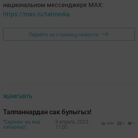
национальном мессенджере MАХ:
https://max.ru/tatmedia
Перейти на страницу новости
ҖӘМГЫЯТЬ
Талпаннардан сак булыгыз!
"Сарман: иң яңа
9 апрель 2023 -
2390
0
1
хәбәрләр",
11:00