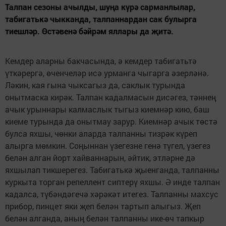
Талпан сезоны ачылды, шуңа күрә сарманлылар,
табигатькә чыкканда, талпаннардан сак булырга
тиешләр. Өстәвенә бәйрәм яллары да җитә.
Кемдер аларны бакчасында, ә кемдер табигатьтә
үткәрергә, өченчеләр исә урманга чыгарга әзерләнә.
Ләкин, кая гына чыксагыз да, саклык турында
онытмаска кирәк. Талпан кадалмасын дисәгез, тәннең
ачык урыннары калмаслык тыгыз киемнәр кию, баш
киеме турында да онытмау зарур. Киемнәр ачык төстә
булса яхшы, чөнки аларда талпанны тизрәк күреп
алырга мөмкин. Соңыннан үзегезне генә түгел, үзегез
белән алган йорт хайваннарын, әйтик, этләрне дә
яхшылап тикшерегез. Табигатькә җыенганда, талпанны
куркыта торган репеллент сиптерү яхшы. Ә инде талпан
кадалса, түбәндәгечә хәрәкәт итегез. Талпанны махсус
прибор, пинцет яки җеп белән тартып алыгыз. Җеп
белән алганда, аның белән талпанны ике-өч тапкыр