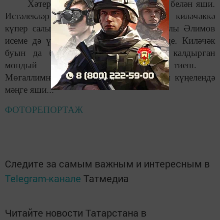
Хәтер – мәңгелек. Кеше хатирәләр белән яши.
Истәлекләр безне үткәнгә алып кайта, киләчәккә
күпер салып куя ала. Әнвәр Касыйм улы Әлимов
исеме дә үткәнне бүгенге белән бәйләде. Киләчәк
буын да бистә тарихында тирән эз калдырган
мондый шәхесләрне онытмаска тиеш.
Мөгаллимнәр үлмиләр, алар укучылары күңелендә
мәңге яши...
ФОТОРЕПОРТАЖ
Следите за самым важным и интересным в
Telegram-канале
Татмедиа
Читайте новости Татарстана в