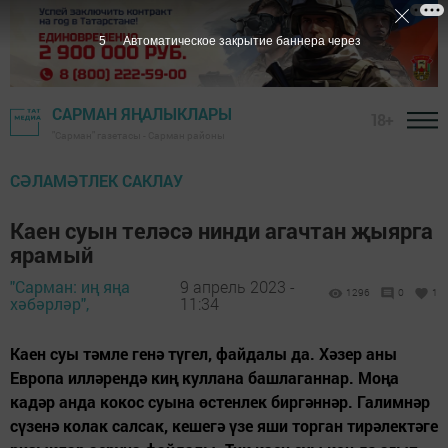
4
Автоматическое закрытие баннера через
САРМАН ЯҢАЛЫКЛАРЫ
18+
"Сарман" газетасы - Сарман районы
СӘЛАМӘТЛЕК САКЛАУ
Каен суын теләсә нинди агачтан җыярга
ярамый
"Сарман: иң яңа
9 апрель 2023 -
1296
0
1
хәбәрләр",
11:34
Каен суы тәмле генә түгел, файдалы да. Хәзер аны
Европа илләрендә киң куллана башлаганнар. Моңа
кадәр анда кокос суына өстенлек биргәннәр. Галимнәр
сүзенә колак салсак, кешегә үзе яши торган тирәлектәге