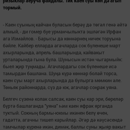
ризыклар аеруча файдалы. Тик каен суы көн дә агып
тормый.
- Каен суының кайчан буласын берәү дә төгәл генә әйтә
алмый, - ди гомер буе урманчылыкта эш­ләгән Ирфан
ага Измайлов. - Барысы да көннәрнең ничек торуына
бәйле. Кайбер елларда агачларда сок бүленеше март
ахырларында, апрель башларында, кайвакыт
урталарында гына була. Шунысын истән чыгармыйк:
быел җир туңмады. Агачлардагы сок бүленеше исә
тамырдан башлана. Шуңа күрә көннәр болай торса,
каен суы март ахырларында да булырга мөмкин әле.
Төньяк районнарда, сүз дә юк, агачлар соңрак уяна.
Белгеч сүзенә колак салсак, каен суы кар эри, бөреләр
бүртә баш­лаганда "уяна" һәм каен яфрак ярганда
туктый. Сокның бармы-юкмы икәнен белү өчен,
гадәттә, агачны тишеп карыйлар. Әгәр дә кәү­сә­сендә
тамчылар күренә икән, ди­мәк, баллы суны җыяр вакыт