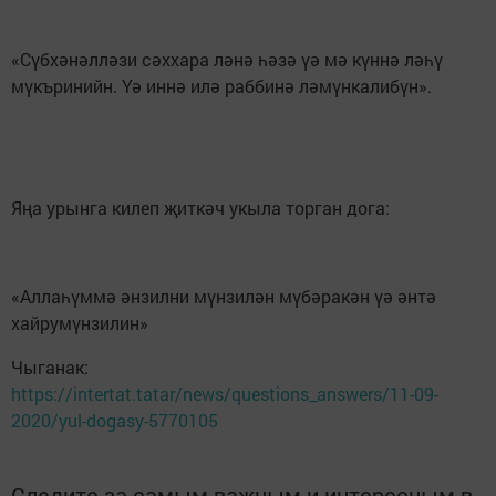
«Сүбхәнәлләзи сәххара ләнә һәзә үә мә күннә ләһү
мүкъринийн. Үә иннә илә раббинә ләмүнкалибүн».
Яңа урынга килеп җиткәч укыла торган дога:
«Аллаһүммә әнзилни мүнзилән мүбәракән үә әнтә
хайрумүнзилин»
Чыганак:
https://intertat.tatar/news/questions_answers/11-09-
2020/yul-dogasy-5770105
Следите за самым важным и интересным в