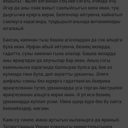
яхшысы - җыеп алганнан соң ике сәгать эчендә эчү.
Әгәр дә аны озак вакыт саклыйсыгыз килә икән, туң­
дыргычка куярга кирәк. Белгечләр әйтүенчә, кайнатып
сак­лауга караганда, туңдырыл­га­нында витаминнары
югалмый.
Баксаң, каеннан тыш башка агачлардан да сок алырга
була икән. Ирфан абый әйтүенчә, без­нең якларда,
гадәттә, суны каеннан гына алалар. Башка якларда
аны өрәңгедән дә алучылар бар икән. Аның согы
каенныкына караганда баллырак булса да, бик аз
күләмдә генә була, дип аңлатты урманчы. Әлеге
шифалы сокны без күрергә гадәтләнгән Америка
өрәңгесен­нән түгел, урманнарда үсә торган Австралия
өрәң­гесеннән алырга кирәк икән. Ә ул исә безнең
урманнарда күпләп үсми. Менә шуңа күрә без бу хакта
белмибездер, мөгаен.
Каен су тәмле, әмма артыгын кы­ланырга да ярамый.
Татар­стан­ның Урман хуҗалыгы министрлыгында