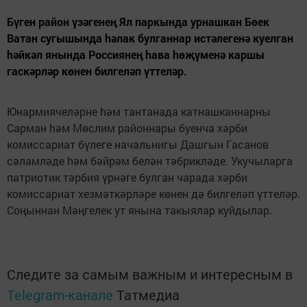
Бүген район үзәгенең Ял паркында урнашкан Бөек
Ватан сугышында hәлак булганнар истәлегенә куелган
hәйкәл янында Россиянең hава hөҗүменә каршы
гаскәрләр көнен билгеләп үттеләр.
Юнармиячеләрне hәм тантанада катнашканнарны
Сарман hәм Мөслим районнары буенча хәрби
комиссариат бүлеге начальнигы Дашгын Гасанов
сәламләде hәм бәйрәм белән тәбрикләде. Укучыларга
патриотик тәрбия үрнәге булган чарада хәрби
комиссариат хезмәткәрләре көнен дә билгеләп үттеләр.
Соңыннан Мәңгелек ут янына такыялар куйдылар.
Следите за самым важным и интересным в
Telegram-канале
Татмедиа