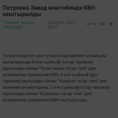
Петровка Завод мәктәбендә КВН
оештырылды
"Сарман: иң яңа
9 апрель 2023 -
1067
0
1
хәбәрләр",
08:41
.
Туган(татар)тел һәм туган(татар)әдәбият атналыгы
кысаларында 8 нче сыйныф (татар төркеме)
укучылары белән "Туган телем-татар теле" дип
исемләнгән грамматик КВН, 4 нче сыйныф (рус
төркеме) укучылары белән "Күңелле татар теле" дип
исемләнгән викторина, 3 нче сыйныф(татар төркеме)
укучылары белән "Кызыклы татар теле" дип
исемләнгән грамматик КВН оештырылды.