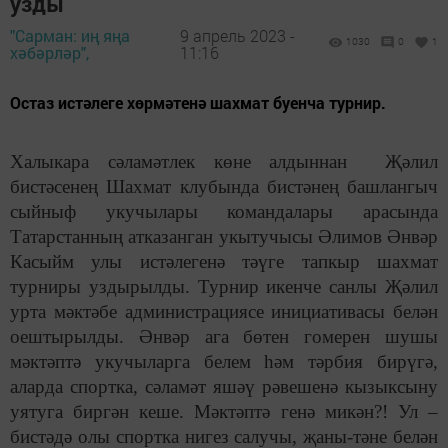
узды
"Сарман: иң яңа
9 апрель 2023 -
1030
0
1
хәбәрләр",
11:16
Остаз истәлеге хөрмәтенә шахмат буенча турнир.
Халыкара сәламәтлек көне алдыннан Җәлил
бистәсенең Шахмат клубында бистәнең башлангыч
сыйныф укучылары командалары арасында
Татарстанның атказанган укытучысы Әлимов Әнвәр
Касыйм улы истәлегенә тәүге тапкыр шахмат
турниры уздырылды. Турнир икенче санлы Җәлил
урта мәктәбе администрациясе инициативасы белән
оештырылды. Әнвәр ага бөтен гомерен шушы
мәктәптә укучыларга белем һәм тәрбия бирүгә,
аларда спортка, сәламәт яшәү рәвешенә кызыксыну
уятуга биргән кеше. Мәктәптә генә микән?! Ул –
бистәдә олы спортка нигез салучы, җаны-тәне белән