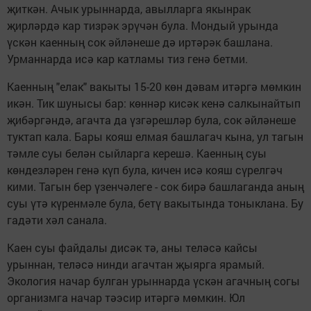
җит­кән. Ачык урыннарда, авыл­ларга якынрак
җирләрдә кар тизрәк эрүчән була. Мондый урында
үскән каенның сок әй­ләнеше дә иртәрәк башлана.
Урманнарда исә кар катламы тиз генә бетми.
Каенның "елак" вакыты 15-20 көн дәвам итәргә мөмкин
икән. Тик шу­нысы бар: көннәр кисәк кенә салкынайтып
җибәргәндә, агач­та да үз­гәрешләр була, сок әйләнеше
туктап кала. Бары кояш елмая башлагач кына, ул тагын
тәмле суы белән сыйлар­га ке­решә. Каенның суы
көндез­лә­рен генә күп була, кичен исә кояш сү­релгәч
кими. Тагын бер үзенчә­леге - сок бирә башлаганда аның
суы үтә күренмәле була, бетү вакытында тоныклана. Бу
гадәти хәл санала.
Каен суы файдалы дисәк тә, аны теләсә кайсы
урыннан, теләсә нинди агачтан җыярга ярамый.
Экология начар булган урыннарда үскән агачның согы
организмга начар тәэ­сир итәргә мөмкин. Юл