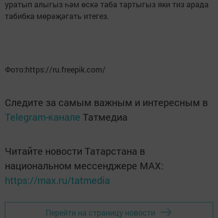
уратып алыгыз һәм өскә таба тартыгыз яки тиз арада
табибка мөрәҗәгать итегез.
Фото:https://ru.freepik.com/
Следите за самым важным и интересным в
Telegram-канале
Татмедиа
Читайте новости Татарстана в
национальном мессенджере MАХ:
https://max.ru/tatmedia
Перейти на страницу новости