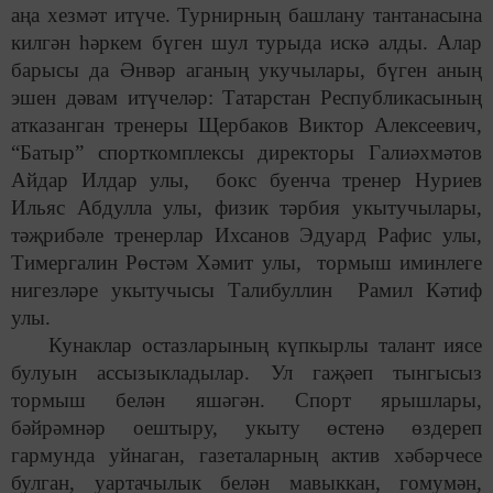
аңа хезмәт итүче. Турнирның башлану тантанасына
килгән һәркем бүген шул турыда искә алды. Алар
барысы да Әнвәр аганың укучылары, бүген аның
эшен дәвам итүчеләр: Татарстан Республикасының
атказанган тренеры Щербаков Виктор Алексеевич,
“Батыр” спорткомплексы директоры Галиәхмәтов
Айдар Илдар улы, бокс буенча тренер Нуриев
Ильяс Абдулла улы, физик тәрбия укытучылары,
тәҗрибәле тренерлар Ихсанов Эдуард Рафис улы,
Тимергалин Рөстәм Хәмит улы, тормыш иминлеге
нигезләре укытучысы Талибуллин Рамил Кәтиф
улы.
Кунаклар остазларының күпкырлы талант иясе
булуын ассызыкладылар. Ул гаҗәеп тынгысыз
тормыш белән яшәгән. Спорт ярышлары,
бәйрәмнәр оештыру, укыту өстенә өздереп
гармунда уйнаган, газеталарның актив хәбәрчесе
булган, уартачылык белән мавыккан, гомумән,