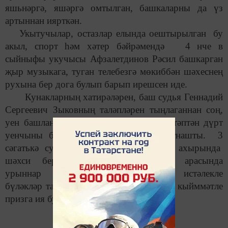
яшьнәргә, яшәргә омтылган, башкаларны да үз
артыннан иярткән.
Укытучылар, остазлар елында оештырылган бу
акыл, спорт һәм хәтер бәйрәмендә 4 нче в
сыйныфы укучысы Афзалетдинов Рәсил башкарган
җыр музыкага, туган телебезгә мөкиббән шәхеснең
рухына бер дога булып барып ирешсен иде.
Кунакларның хатирәләрен, баш судья Геннадий
Сергеевич Зыковның таләпләрен тыңлаганнан соң,
уен башланып китте. Турнирда өч мәктәптән дүрт
уенчыны берләштергән 8 команда катнашты. 3
сәгатькә сузылган мавыктыргыч уен ахырында
шәхси беренчелек һәм командалар арасында
урыннар билгеләнде. Җиңүчеләргә истәлекле
бүләкләр тапшырылды. Командалар исә кыйммәтле
призга ия булды.