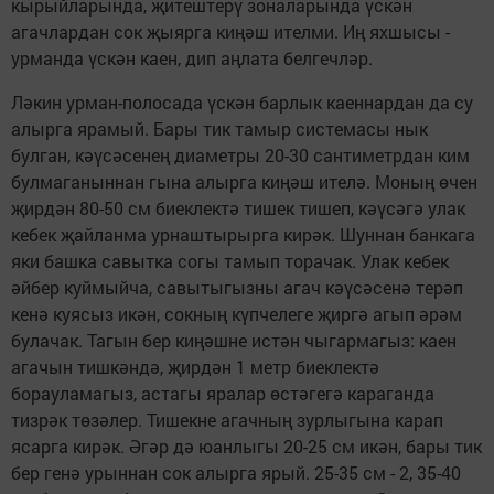
кырыйларында, җитештерү зоналарында үскән
агачлардан сок җыярга ки­ңәш ителми. Иң яхшысы -
урманда үскән каен, дип аңлата белгечләр.
Ләкин урман-полосада үскән бар­лык каеннардан да су
алырга ярамый. Бары тик тамыр системасы нык
булган, кәүсәсенең диаметры 20-30 сантиметрдан ким
булмаганыннан гына алырга киңәш ителә. Моның өчен
җирдән 80-50 см биеклектә тишек тишеп, кәүсәгә улак
кебек җай­лан­ма урнаштырырга кирәк. Шуннан банкага
яки башка савытка согы тамып торачак. Улак кебек
әйбер куймыйча, савытыгызны агач кәүсә­се­нә терәп
кенә куясыз икән, сокның күпчелеге җиргә агып әрәм
булачак. Тагын бер ки­ңәшне истән чыгармагыз: каен
агачын тишкәндә, җирдән 1 метр биек­лектә
борауламагыз, астагы яралар өстәгегә караганда
тизрәк төзәлер. Тишекне агачның зурлыгына карап
ясарга кирәк. Әгәр дә юанлыгы 20-25 см икән, бары тик
бер генә урыннан сок алырга ярый. 25-35 см - 2, 35-40