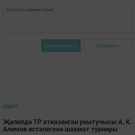
Отправить
Авторизоваться
СПОРТ
Җәлилдә ТР атказанган укытучысы А. К.
Алимов истәлегенә шахмат турниры