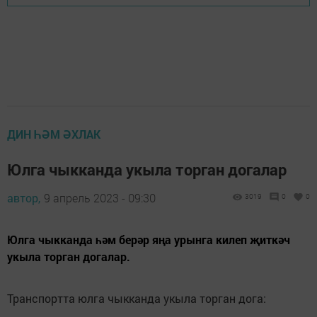
ДИН ҺӘМ ӘХЛАК
Юлга чыкканда укыла торган догалар
автор,
9 апрель 2023 - 09:30
3019
0
0
Юлга чыкканда һәм берәр яңа урынга килеп җиткәч
укыла торган догалар.
Транспортта юлга чыкканда укыла торган дога: