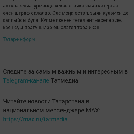
әйтүләренчә, урманда үскән агачка зыян китергән
өчен штраф салалар. Әле моңа өстәп, зыян күләмен дә
каплыйсы була. Күпме икәнен төгәл әйтмәсә­ләр дә,
каен суы яратучылар еш эләгеп тора икән.
Татар-информ
Следите за самым важным и интересным в
Telegram-канале
Татмедиа
Читайте новости Татарстана в
национальном мессенджере MАХ:
https://max.ru/tatmedia