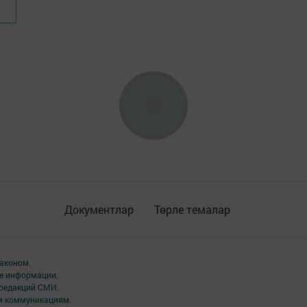
Документлар
Төрле темалар
аконом.
ме информации,
 редакций СМИ.
ым коммуникациям.