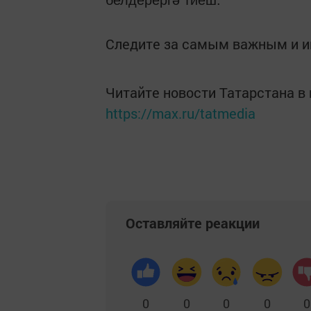
белдерергә тиеш.
Следите за самым важным и 
Читайте новости Татарстана 
https://max.ru/tatmedia
Оставляйте реакции
0
0
0
0
0