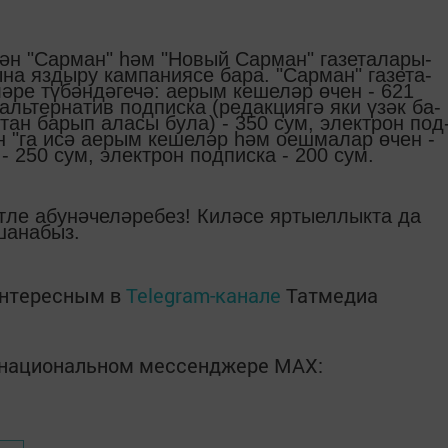
тән "Сар­ман" һәм "Но­вый Сар­ман" га­зе­та­ла­ры­
на яз­ды­ру кам­па­ни­я­се ба­ра. "Сар­ман" га­зе­та­
ә­ре тү­бән­дә­ге­чә: ае­рым ке­ше­ләр өчен - 621
ь­тер­на­тив под­пис­ка (ре­дак­ци­я­гә яки үзәк ба­
"тан ба­рып ала­сы бу­ла) - 350 сум, элект­рон под
н "га исә ае­рым ке­ше­ләр һәм оеш­ма­лар өчен -
 - 250 сум, элект­рон под­пис­ка - 200 сум.
­ле абу­нә­че­лә­ре­без! Ки­лә­се яр­ты­ел­лык­та да
а­на­быз.
интересным в
Telegram-канале
Татмедиа
в национальном мессенджере MАХ: