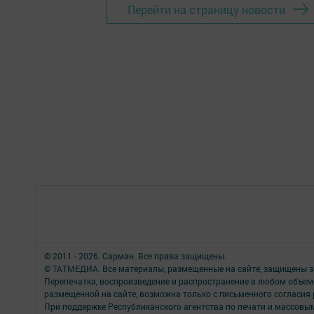
Перейти на страницу новости
© 2011 - 2026. Сарман. Все права защищены.
© ТАТМЕДИА. Все материалы, размещенные на сайте, защищены з
Перепечатка, воспроизведение и распространение в любом объе
размещенной на сайте, возможна только с письменного согласия
При поддержке Республиканского агентства по печати и массов