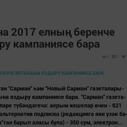
 2017 ел­ның бе­рен­че
ру кам­па­ни­я­се ба­ра
0
0
­тән "Сар­ман" һәм "Но­вый Сар­ман" га­зе­та­ла­ры­
на яз­ды­ру кам­па­ни­я­се ба­ра. "Сар­ман" га­зе­та­
лә­ре тү­бән­дә­ге­чә: ае­рым ке­ше­ләр өчен - 621
ь­тер­на­тив под­пис­ка (ре­дак­ци­я­гә яки үзәк ба
"тан ба­рып ала­сы бу­ла) - 350 сум, элект­рон...