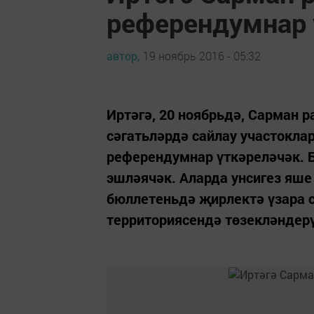
референдумнар 
автор,
19 ноябрь 2016 - 05:32
Иртәгә, 20 ноябрьдә, Сарман 
сәгатьләрдә сайлау участокла
референдумнар үткәреләчәк. Б
эшләячәк. Аларда унсигез яше
бюллетеньдә җирлектә үзара 
территориясендә төзекләндерү