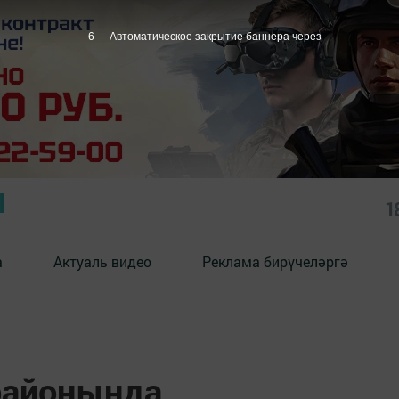
5
Автоматическое закрытие баннера через
Ы
1
а
Актуаль видео
Реклама бирүчеләргә
районында