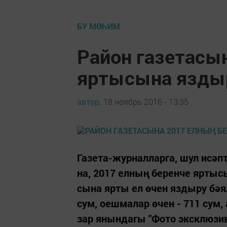
БУ МӨҺИМ
Район газетасына
яр­ты­сы­на яз­ды­
автор,
18 ноябрь 2016 - 13:35
Га­зе­та-жур­нал­лар­га, шул исәп
на, 2017 ел­ның бе­рен­че яр­ты­сы­
сы­на яр­ты ел өчен яз­ды­ру бә­я­
сум, оеш­ма­лар өчен - 711 сум, ал
зар янын­да­гы "Фо­то экск­лю­зив