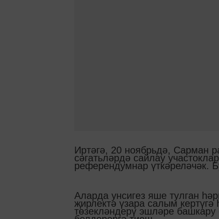
Иртәгә, 20 ноябрьдә, Сарман 
сәгатьләрдә сайлау участокла
референдумнар үткәреләчәк. Б
Аларда
унсигез яше тулган һә
җирлектә үзара салым кертүгә
төзекләндерү эшләре башкару 