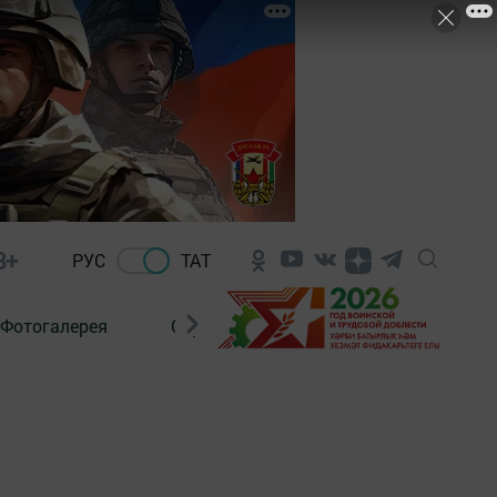
8+
РУС
ТАТ
Фотогалерея
Сораштыру