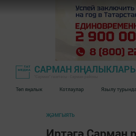
САРМАН ЯҢАЛЫКЛАР
"Сарман" газетасы - Сарман районы
Төп яңалык
Котлаулар
Язылу турынд
ҖӘМГЫЯТЬ
Иртәгә Сарман 