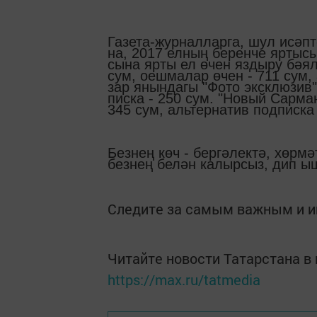
Га­зе­та-жур­нал­лар­га, шул исәп­
на, 2017 ел­ның бе­рен­че яр­ты­сы­
сы­на яр­ты ел өчен яз­ды­ру бә­я­л
сум, оеш­ма­лар өчен - 711 сум, ал
зар янын­да­гы "Фо­то экск­лю­зив
пис­ка - 250 сум. "Но­вый Сар­ма
345 сум, аль­тер­на­тив под­пис­ка
Без­нең көч - бер­гә­лек­тә, хөр­мәт
без­нең бе­лән ка­лыр­сыз, дип ыш
Следите за самым важным и 
Читайте новости Татарстана 
https://max.ru/tatmedia