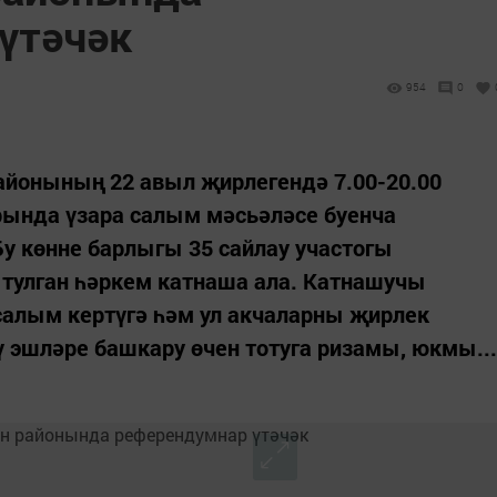
үтәчәк
954
0
районының 22 авыл җирлегендә 7.00-20.00
рында үзара салым мәсьәләсе буенча
у көнне барлыгы 35 сайлау участогы
 тулган һәркем катнаша ала. Катнашучы
салым кертүгә һәм ул акчаларны җирлек
 эшләре башкару өчен тотуга ризамы, юкмы...