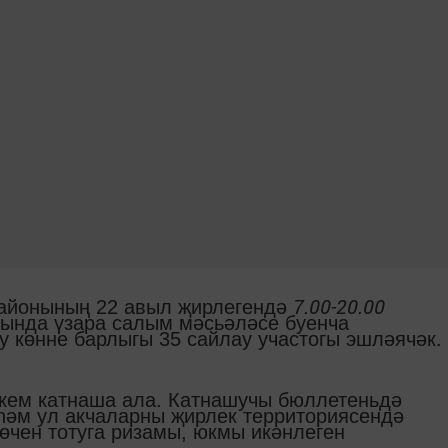
7.00-20.00
районының 22 авыл җирлегендә
рында үзара салым мәсьәләсе буенча
у көнне барлыгы 35 сайлау участогы эшләячәк.
ркем катнаша ала. Катнашучы бюллетеньдә
 һәм ул акчаларны җирлек территориясендә
өчен тотуга ризамы, юкмы икәнлеген