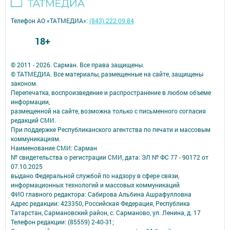
Телефон АО «ТАТМЕДИА»:
(843) 222 09 84
18+
© 2011 - 2026. Сарман. Все права защищены.
© ТАТМЕДИА. Все материалы, размещенные на сайте, защищены
законом.
Перепечатка, воспроизведение и распространение в любом объеме
информации,
размещенной на сайте, возможна только с письменного согласия
редакций СМИ.
При поддержке Республиканского агентства по печати и массовым
коммуникациям.
Наименование СМИ: Сарман
№ свидетельства о регистрации СМИ, дата: ЭЛ № ФС 77 - 90172 от
07.10.2025
выдано Федеральной службой по надзору в сфере связи,
информационных технологий и массовых коммуникаций
ФИО главного редактора: Сабирова Альбина Ашрафулловна
Адрес редакции: 423350, Российская Федерация, Республика
Татарстан, Сармановский район, с. Сарманово, ул. Ленина, д. 17
Телефон редакции: (85559) 2-40-31;