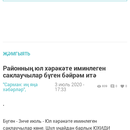
ҖӘМГЫЯТЬ
Районның юл хәрәкәте иминлеген
саклаучылар бүген бәйрәм итә
"Сарман: иң яңа
3 июль 2020 -
839
0
0
хәбәрләр",
17:33
.
Бүген - 3нче июль - Юл хәрәкәте иминлеген
саклаучылар көне. Шул уңайдан барлык ЮХИДИ