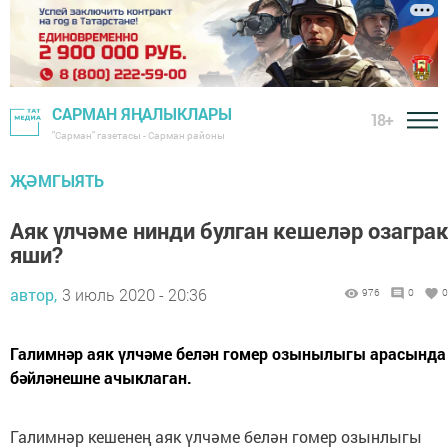
САРМАН ЯҢАЛЫКЛАРЫ
18+
"Сарман" газетасы - Сарман районы
ҖӘМГЫЯТЬ
Аяк үлчәме нинди булган кешеләр озаграк
яши?
автор,
3 июль 2020 - 20:36
976
0
0
Галимнәр аяк үлчәме белән гомер озынылыгы арасында
бәйләнешне ачыклаган.
Галимнәр кешенең аяк үлчәме белән гомер озынлыгы