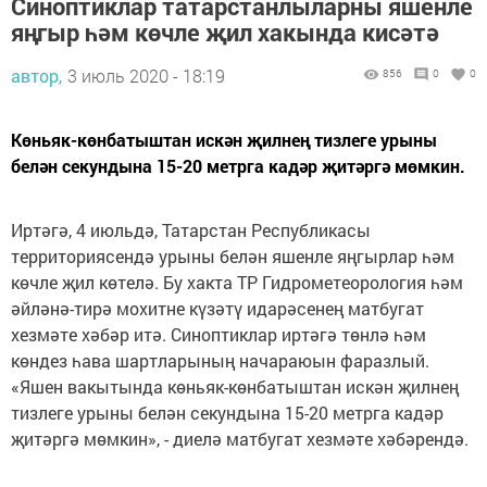
Синоптиклар татарстанлыларны яшенле
яңгыр һәм көчле җил хакында кисәтә
автор,
3 июль 2020 - 18:19
856
0
0
Көньяк-көнбатыштан искән җилнең тизлеге урыны
белән секундына 15-20 метрга кадәр җитәргә мөмкин.
Иртәгә, 4 июльдә, Татарстан Республикасы
территориясендә урыны белән яшенле яңгырлар һәм
көчле җил көтелә. Бу хакта ТР Гидрометеорология һәм
әйләнә-тирә мохитне күзәтү идарәсенең матбугат
хезмәте хәбәр итә. Синоптиклар иртәгә төнлә һәм
көндез һава шартларының начараюын фаразлый.
«Яшен вакытында көньяк-көнбатыштан искән җилнең
тизлеге урыны белән секундына 15-20 метрга кадәр
җитәргә мөмкин», - диелә матбугат хезмәте хәбәрендә.