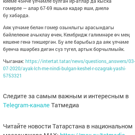
киеме 45нче үлчәмле булган ир-атлар да кыска
гомерле — алар 67-69 яшькә кадәр яши, диелә
бу хәбәрдә.
Аяк үлчәме белән гомер озынлыгы арасындагы
бәйлелекне ачыклау өчен, Кембридж галимнәре өч мең
кешене генә тикшергән. Бу әле барыбыз да аяк үлчәме
буенча яшәрбез дигән сүз түгел, артык борчылмыйк.
Чыганак:
https://intertat.tatar/news/questions_answers/03-
07-2020/ayak-lch-me-nindi-bulgan-keshel-r-ozagrak-yashi-
5753321
Следите за самым важным и интересным в
Telegram-канале
Татмедиа
Читайте новости Татарстана в национальном