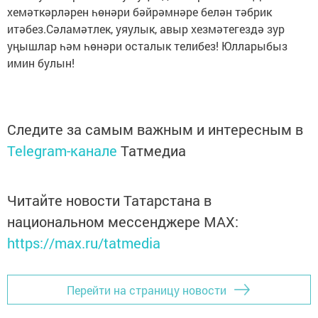
хемәткәрләрен һөнәри бәйрәмнәре белән тәбрик
итәбез.Сәламәтлек, уяулык, авыр хезмәтегездә зур
уңышлар һәм һөнәри осталык телибез! Юлларыбыз
имин булын!
Следите за самым важным и интересным в
Telegram-канале
Татмедиа
Читайте новости Татарстана в
национальном мессенджере MАХ:
https://max.ru/tatmedia
Перейти на страницу новости