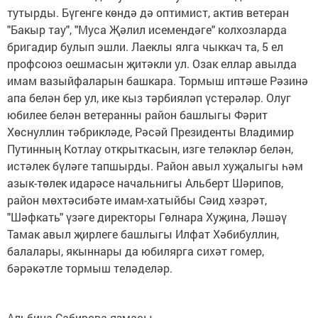
тутырды. Бүгенге көндә дә оптимист, актив ветеран
"Бакыр тау", "Муса Җәлил исемендәге" колхозларда
бригадир булып эшли. Лаеклы ялга чыккач та, 5 ел
профсоюз оешмасын җитәкли ул. Озак еллар авылда
имам вазыйфаларын башкара. Тормыш иптәше Рәзинә
апа белән бер ул, ике кыз тәрбияләп үстерәләр. Олуг
юбилее белән ветеранны район башлыгы Фәрит
Хөснуллин тәбрикләде, Рәсәй Президенты Владимир
Путинның Котлау открыткасын, изге теләкләр белән,
истәлек бүләге тапшырды. Район авыл хуҗалыгы һәм
азык-төлек идарәсе начальнигы Альберт Шәрипов,
район мөхтәсибәте имам-хатыйбы Сәид хәзрәт,
"Шәфкать" үзәге директоры Гөлнара Хуҗина, Ләшәү
Тамак авыл җирлеге башлыгы Илфат Хәбибуллин,
балалары, якыннары да юбилярга сихәт гомер,
бәрәкәтле тормыш теләделәр.
Альбина Сабирова язмасы