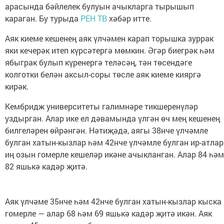
арасында бәйлелек булуын ачыкларга тырышып
караган. Бу турыда
РЕН ТВ
хәбәр итте.
Аяк киеме кешенең аяк үлчәмен карап торышка зуррак
яки кечерәк итеп күрсәтергә мөмкин. Әгәр биегрәк һәм
ябыграк булып күренергә теләсәң, тән төсендәге
колготки белән аксыл-соры төсле аяк киеме кияргә
кирәк.
Кембридж университеты галимнәре тикшеренүләр
уздырган. Алар ике ел дәвамында үлгән өч мең кешенең
билгеләрен өйрәнгән. Нәтиҗәдә, аягы 38нче үлчәмле
булган хатын-кызлар һәм 42нче үлчәмле булган ир-атлар
иң озын гомерле кешеләр икәне ачыкланган. Алар 84 һәм
82 яшькә кадәр җитә.
Аяк үлчәме 35нче һәм 42нче булган хатын-кызлар кыска
гомерле — алар 68 һәм 69 яшькә кадәр җитә икән. Аяк