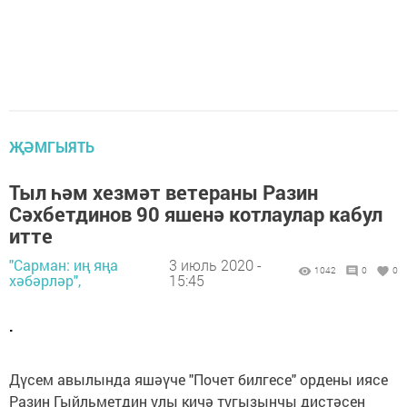
ҖӘМГЫЯТЬ
Тыл һәм хезмәт ветераны Разин
Сәхбетдинов 90 яшенә котлаулар кабул
итте
"Сарман: иң яңа
3 июль 2020 -
1042
0
0
хәбәрләр",
15:45
.
Дүсем авылында яшәүче "Почет билгесе" ордены иясе
Разин Гыйльметдин улы кичә тугызынчы дистәсен