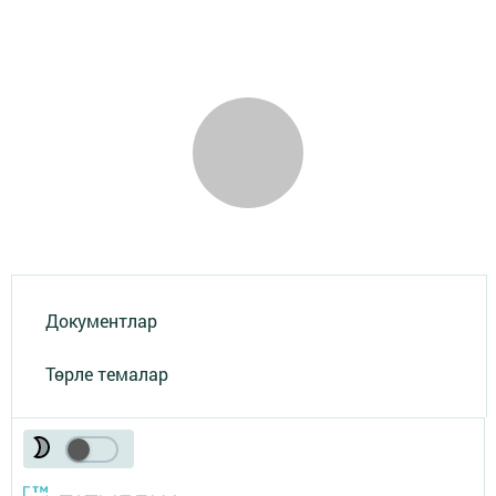
Документлар
Төрле темалар