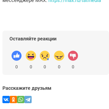
мессенджере MАХ:
https://max.ru/tatmedia
Оставляйте реакции
0
0
0
0
0
Расскажите друзьям