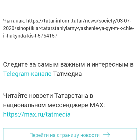
Чыганак: https://tatar-inform.tatar/news/society/03-07-
2020/sinoptiklar-tatarstanlylarny-yashenle-ya-gyr-m-k-chle-
il-hakynda-kis-t-5754157
Следите за самым важным и интересным в
Telegram-канале
Татмедиа
Читайте новости Татарстана в
национальном мессенджере MАХ:
https://max.ru/tatmedia
Перейти на страницу новости