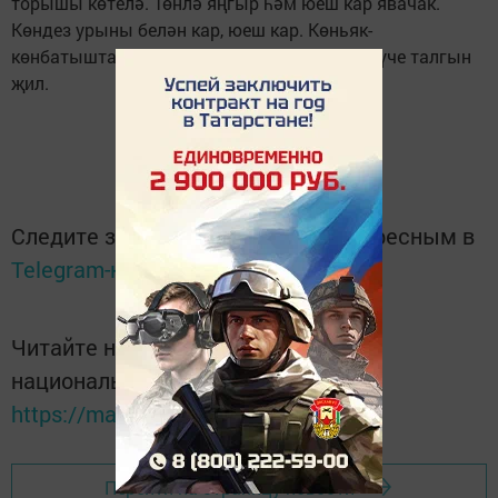
торышы көтелә. Төнлә яңгыр һәм юеш кар явачак.
Көндез урыны белән кар, юеш кар. Көньяк-
көнбатыштан төньяк-көнчыгышка таба күчүче талгын
җил.
Следите за самым важным и интересным в
Telegram-канале
Татмедиа
Читайте новости Татарстана в
национальном мессенджере MАХ:
https://max.ru/tatmedia
Перейти на страницу новости