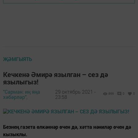
ҖӘМГЫЯТЬ
Кечкенә Әмирә язылган – сез дә
язылыгыз!
"Сарман: иң яңа
29 октябрь 2021 -
866
0
0
хәбәрләр",
23:58
Безнең газета өлкәннәр өчен дә, хәтта нәниләр өчен дә
кызыклы.