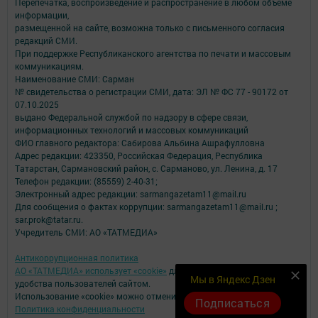
Перепечатка, воспроизведение и распространение в любом объеме
информации,
размещенной на сайте, возможна только с письменного согласия
редакций СМИ.
При поддержке Республиканского агентства по печати и массовым
коммуникациям.
Наименование СМИ: Сарман
№ свидетельства о регистрации СМИ, дата: ЭЛ № ФС 77 - 90172 от
07.10.2025
выдано Федеральной службой по надзору в сфере связи,
информационных технологий и массовых коммуникаций
ФИО главного редактора: Сабирова Альбина Ашрафулловна
Адрес редакции: 423350, Российская Федерация, Республика
Татарстан, Сармановский район, с. Сарманово, ул. Ленина, д. 17
Телефон редакции: (85559) 2-40-31;
Электронный адрес редакции: sarmangazetam11@mail.ru
Для сообщения о фактах коррупции: sarmangazetam11@mail.ru ;
sar.prok@tatar.ru.
Учредитель СМИ: АО «ТАТМЕДИА»
Антикоррупционная политика
АО «ТАТМЕДИА» использует «cookie»
для персонализации сервисов и
Мы в Яндекс Дзен
удобства пользователей сайтом.
Использование «cookie» можно отменить в настройках браузера.
Подписаться
Политика конфиденциальности