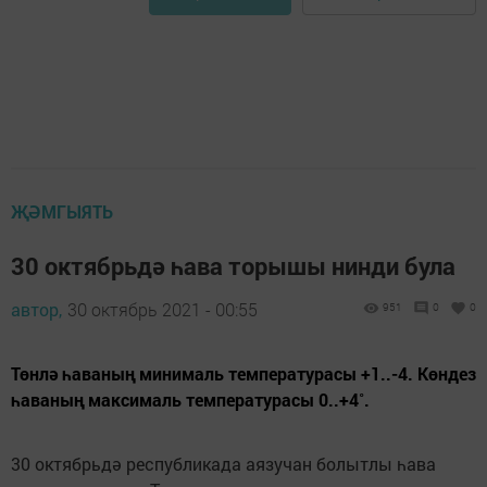
ҖӘМГЫЯТЬ
30 октябрьдә һава торышы нинди була
автор,
30 октябрь 2021 - 00:55
951
0
0
Төнлә һаваның минималь температурасы +1..-4. Көндез
һаваның максималь температурасы 0..+4˚.
30 октябрьдә республикада аязучан болытлы һава