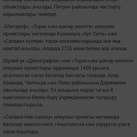
объектлары ачылды, Питрәч районында чистарту
корылмалары төзелде.
«Мәгариф», «Торак һәм шәһәр мохите» илкүләм
проектлары нигезендә Казанның «Арт Сити» һәм
«Салават күпере» торак комплексларында ике яңа
мәктәп ачылды. Аларда 2725 кеше белем ала алачак.
Шулай ук «Демография» һәм «Торак һәм шәһәр мохите»
илкүләм проектлары ярдәмендә 1450 урынга
исәпләнгән сигез балалар бакчасы төзелде. Алар
Казанда, Чаллыда һәм Лаеш районының Державино
авылында ачылды. Ел ахырына кадәр тагын 8
мәктәпкәчә белем бирү учреждениесен тапшыру
планлаштырыла.
«Сәламәтлек саклау» илкүләм проекты нигезендә
балалар онкологиясе, гематология һәм хирургия үзәге
эшли башлады.