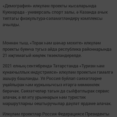
«Демография» илкүләм проекты кысаларында
Кукмарада - универсаль спорт залы, ә Казанда ачык
типтагы физкультура-сәламәтләндерү комплексы
ачылды.
Моннан тыш, «Торак һәм шәһәр мохите» илкүләм
проекты буенча тугыз айда республика районнарында
21 иҗтимагый киңлек төзекләндерелде.
2021 елның сентябрендә Татарстанда «Туризм һәм
кунакчыллык индустриясе» илкүләм проектын гамәлгә
ашыру башланды. Ул Россия буйлап сәяхәтләрне
уңайлырак һәм куркынычсыз итәргә мөмкинлек
бирәчәк. Сәяхәтчеләр тагын да сыйфатлырак сервис
алачак, ә ял итү урыннарын һәм туристик
маршрутларны оештыручылар дәүләт ярдәме алачак.
Илкүләм проектлар Россия Федерациясе Президенты