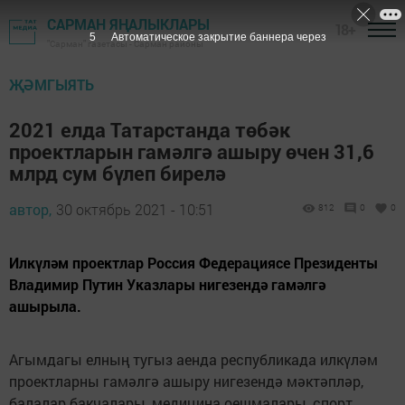
САРМАН ЯҢАЛЫКЛАРЫ
18+
5
Автоматическое закрытие баннера через
"Сарман" газетасы - Сарман районы
ҖӘМГЫЯТЬ
2021 елда Татарстанда төбәк
проектларын гамәлгә ашыру өчен 31,6
млрд сум бүлеп бирелә
автор,
30 октябрь 2021 - 10:51
812
0
0
Илкүләм проектлар Россия Федерациясе Президенты
Владимир Путин Указлары нигезендә гамәлгә
ашырыла.
Агымдагы елның тугыз аенда республикада илкүләм
проектларны гамәлгә ашыру нигезендә мәктәпләр,
балалар бакчалары, медицина оешмалары, спорт