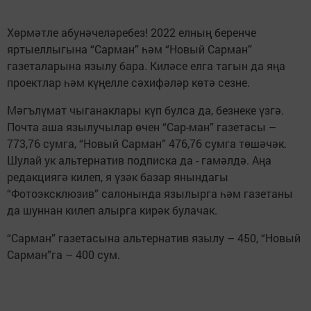
Хөрмәтле абунәчеләребез! 2022 елның беренче
яртыеллыгына “Сарман” һәм “Новый Сарман”
газеталарына язылу бара. Киләсе елга тагын да яңа
проектлар һәм күңелле сәхифәләр көтә сезне.
Мәгълүмат чыганаклары күп булса да, безнеке үзгә.
Почта аша язылучылар өчен “Сар-ман” газетасы –
773,76 сумга, “Новый Сарман” 476,76 сумга төшәчәк.
Шулай ук альтернатив подписка да - гамәлдә. Аңа
редакциягә килеп, я үзәк базар янындагы
“Фотоэксклюзив” салонында язылырга һәм газетаны
да шуннан килеп алырга кирәк булачак.
“Сарман” газетасына альтернатив язылу – 450, “Новый
Сарман”га – 400 сум.