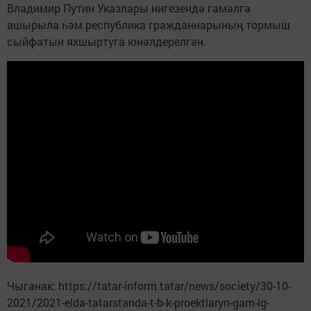
Владимир Путин Указлары нигезендә гамәлгә
ашырыла һәм республика гражданнарының тормыш
сыйфатын яхшыртуга юнәлдерелгән.
Чыганак: https://tatar-inform.tatar/news/society/30-10-
2021/2021-elda-tatarstanda-t-b-k-proektlaryn-gam-lg-