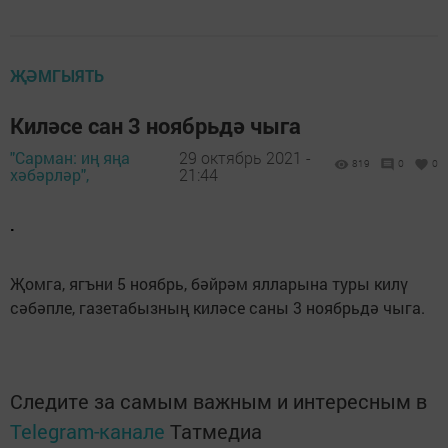
ҖӘМГЫЯТЬ
Киләсе сан 3 ноябрьдә чыга
"Сарман: иң яңа
29 октябрь 2021 -
819
0
0
хәбәрләр",
21:44
.
Җомга, ягъни 5 ноябрь, бәйрәм ялларына туры килү
сәбәпле, газетабызның киләсе саны 3 ноябрьдә чыга.
Следите за самым важным и интересным в
Telegram-канале
Татмедиа