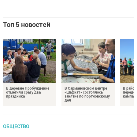
Топ 5 новостей
В деревне Пробуждение
В Сармановском центре
В район
отметили сразу два
«Шафкат» состоялось
передо
праздника
занятие по портновскому
кампан
дел
ОБЩЕСТВО